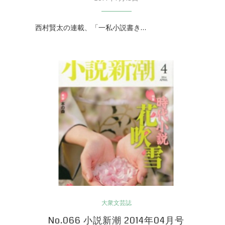
西村賢太の連載、「一私小説書き…
大衆文芸誌
No.066 小説新潮 2014年04月号