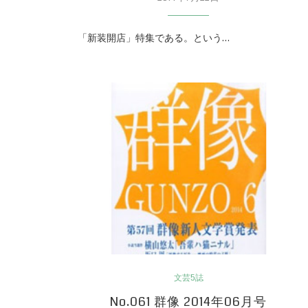
「新装開店」特集である。という…
文芸5誌
No.061 群像 2014年06月号