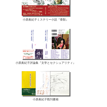
小原眞紀子ミステリー小説『香獣』
小原眞紀子評論集『文学とセクシュアリティ』
小原眞紀子既刊書籍