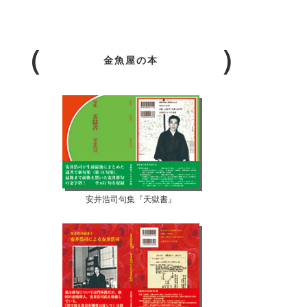
金魚屋の本
安井浩司句集『天獄書』