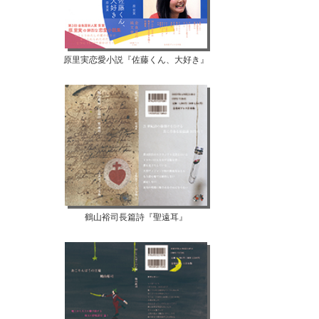
原里実恋愛小説『佐藤くん、大好き』
鶴山裕司長篇詩『聖遠耳』