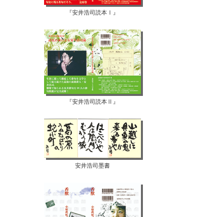
『安井浩司読本Ⅰ』
『安井浩司読本Ⅱ』
安井浩司墨書