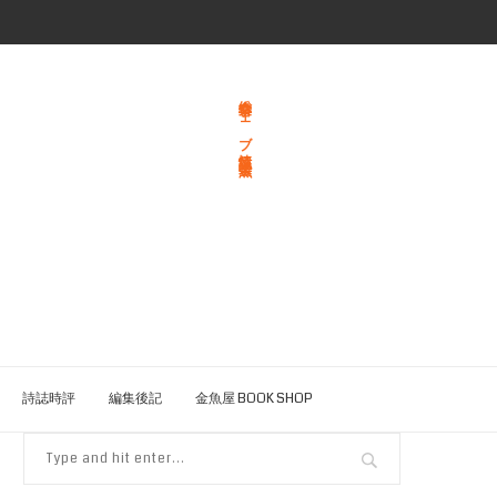
総合文学ウェブ情報誌 文学金魚
詩誌時評
編集後記
金魚屋 BOOK SHOP