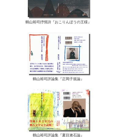
鶴山裕司抒情詩『おこりんぼうの王様』
鶴山裕司評論集『正岡子規論』
鶴山裕司評論集『夏目漱石論』