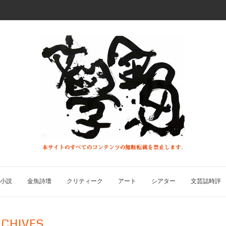
小説
金魚詩壇
クリティーク
アート
シアター
文芸誌時評
CHIVES