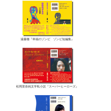
遠藤徹『幸福のゾンビ ゾンビ短編集』
松岡里奈純文学私小説『スーパーヒーローズ』