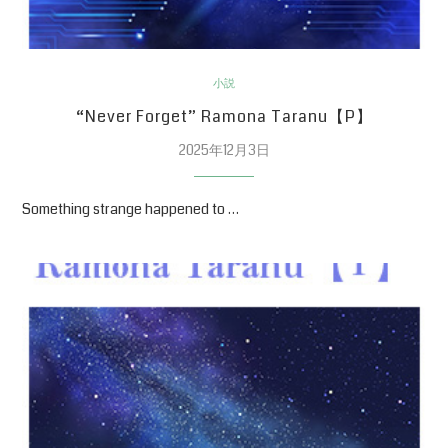
小説
“Never Forget” Ramona Taranu【P】
2025年12月3日
Something strange happened to …