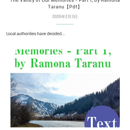
The Valley of Our Memories – Part 1, by Ramona
Taranu【Pdf】
2026年2月3日
Local authorities have decided…