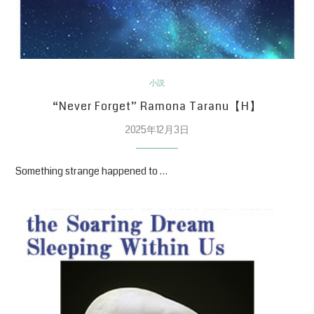
小説
“Never Forget” Ramona Taranu【H】
2025年12月3日
Something strange happened to …