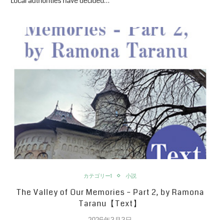
Local authorities have decided…
カテゴリー1
小説
The Valley of Our Memories – Part 2, by Ramona
Taranu【Text】
2026年3月3日