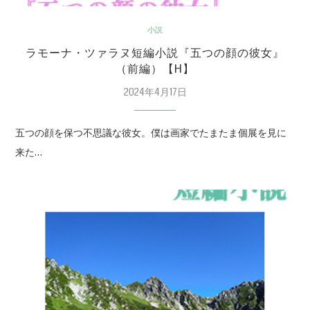
小説
ラモーナ・ツァラヌ短編小説『五つの顔の彼女』
（前編）【H】
2024年4月17日
五つの顔を保つ不思議な彼女。僕は画家でたまたま個展を見に
来た…