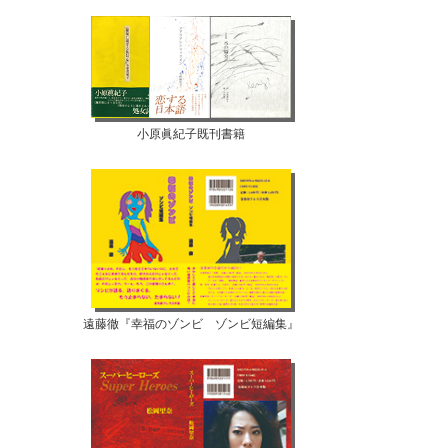
小原眞紀子既刊書籍
遠藤徹『幸福のゾンビ ゾンビ短編集』