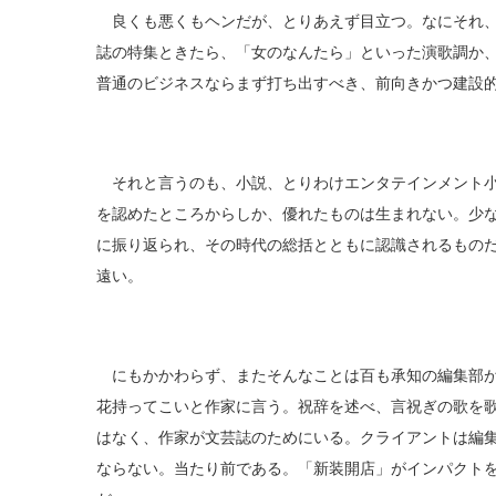
良くも悪くもヘンだが、とりあえず目立つ。なにそれ、
誌の特集ときたら、「女のなんたら」といった演歌調か
普通のビジネスならまず打ち出すべき、前向きかつ建設
それと言うのも、小説、とりわけエンタテインメント小
を認めたところからしか、優れたものは生まれない。少
に振り返られ、その時代の総括とともに認識されるもの
遠い。
にもかかわらず、またそんなことは百も承知の編集部が
花持ってこいと作家に言う。祝辞を述べ、言祝ぎの歌を
はなく、作家が文芸誌のためにいる。クライアントは編
ならない。当たり前である。「新装開店」がインパクト