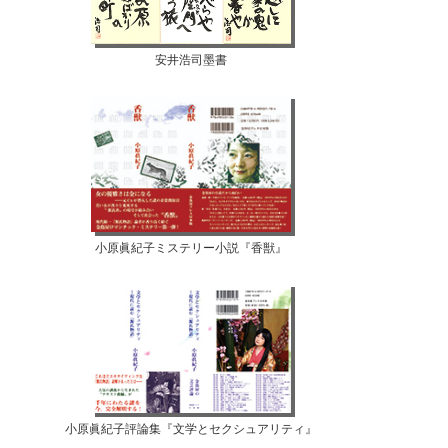
安井浩司墨書
小原眞紀子ミステリー小説『香獣』
小原眞紀子評論集『文学とセクシュアリティ』