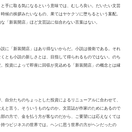
と手に取る気になるという意味では、むしろ良い。だいたい文芸
、時候の挨拶みたいなもの、果てはヤケクソに堕ちるという案配。
的な「新装開店」ほど文芸誌に似合わない言葉はない。
説に「新装開店」はあり得ないからだ。小説は後衛である。それ
なくとも小説の新しさとは、目指して得られるものではない。のち
だ。投資によって即座に回収が見込める「新装開店」の概念とは縁
、自分たちのちょっとした投資によるリニューアルに合わせて、
歌えと言う。そういうものなのか。文芸誌が作家のためにあるので
集部の方で、金を払う方が客なのだから、ご要望には応えなくては
を持つビジネスの世界では。ヘンに思う世界の方がヘンだったの