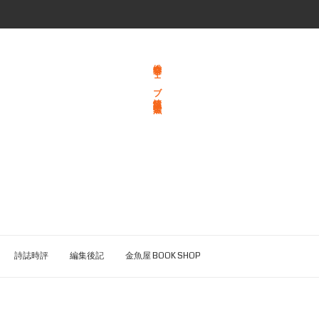
総合文学ウェブ情報誌 文学金魚
詩誌時評
編集後記
金魚屋 BOOK SHOP