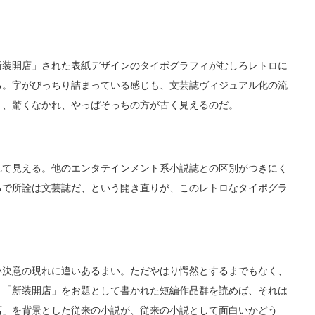
装開店」された表紙デザインのタイポグラフィがむしろレトロに
る。字がびっちり詰まっている感じも、文芸誌ヴィジュアル化の流
と、驚くなかれ、やっぱそっちの方が古く見えるのだ。
て見える。他のエンタテインメント系小説誌との区別がつきにく
ろで所詮は文芸誌だ、という開き直りが、このレトロなタイポグラ
決意の現れに違いあるまい。ただやはり愕然とするまでもなく、
。「新装開店」をお題として書かれた短編作品群を読めば、それは
店」を背景とした従来の小説が、従来の小説として面白いかどう