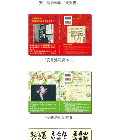
安井浩司句集『天獄書』
『安井浩司読本Ⅰ』
『安井浩司読本Ⅱ』