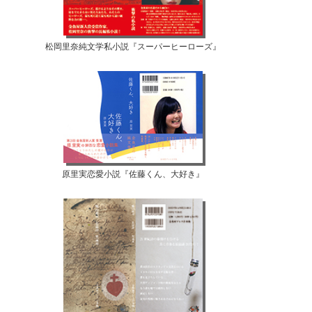
松岡里奈純文学私小説『スーパーヒーローズ』
原里実恋愛小説『佐藤くん、大好き』