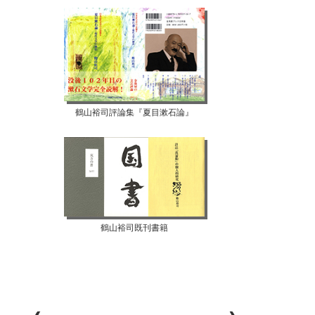
鶴山裕司評論集『夏目漱石論』
鶴山裕司既刊書籍