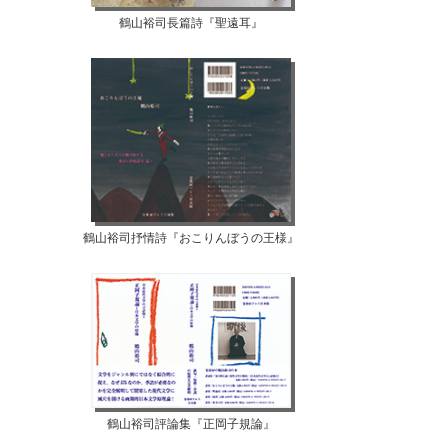
鶴山裕司長篇詩『聖遠耳』
鶴山裕司抒情詩『おこりんぼうの王様』
鶴山裕司評論集『正岡子規論』