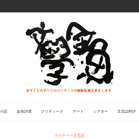
小説
金魚詩壇
クリティーク
アート
シアター
文芸誌時評
カルチャー文芸誌