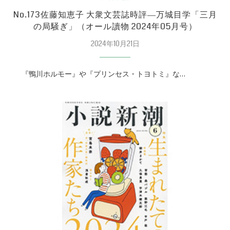
No.173佐藤知恵子 大衆文芸誌時評―万城目学「三月
の局騒ぎ」（オール讀物 2024年05月号）
2024年10月21日
『鴨川ホルモー』や『プリンセス・トヨトミ』な…