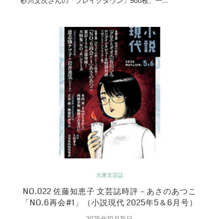
砂川文次さんの「ブレイクダウン」900枚、一…
大衆文芸誌
NO.022 佐藤知恵子 文芸誌時評－あさのあつこ
「NO.6再会#1」（小説現代 2025年5＆6月号）
2025年10月15日