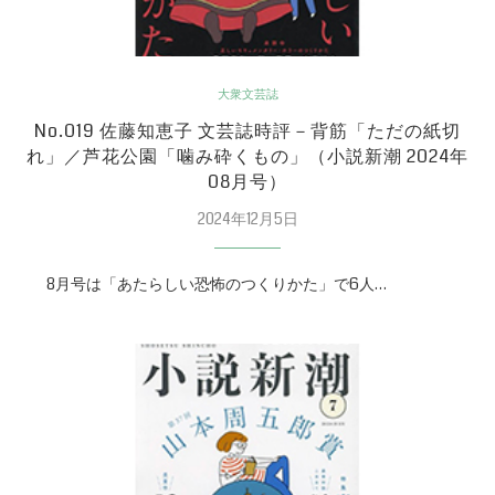
大衆文芸誌
No.019 佐藤知恵子 文芸誌時評－背筋「ただの紙切
れ」／芦花公園「噛み砕くもの」（小説新潮 2024年
08月号）
2024年12月5日
8月号は「あたらしい恐怖のつくりかた」で6人…