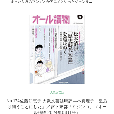
まったり系のマンガとかアニメといったジャンル…
大衆文芸誌
No.174佐藤知恵子 大衆文芸誌時評―林真理子「皇后
は闘うことにした」／宮下奈都「ミジンコ」（オー
ル讀物 2024年06月号）