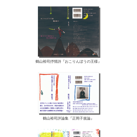
鶴山裕司抒情詩『おこりんぼうの王様』
鶴山裕司評論集『正岡子規論』