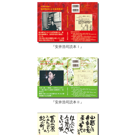
『安井浩司読本Ⅰ』
『安井浩司読本Ⅱ』