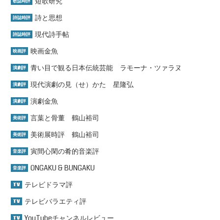
短歌研究
歌誌時評
詩と思想
詩誌時評
現代詩手帖
詩誌時評
映画金魚
映画評
青い目で観る日本伝統芸能 ラモーナ・ツァラヌ
演劇評
現代演劇の見（せ）かた 星隆弘
演劇評
演劇金魚
演劇評
言葉と骨董 鶴山裕司
美術評
美術展時評 鶴山裕司
美術評
寅間心閑の肴的音楽評
音楽評
ONGAKU & BUNGAKU
音楽評
テレビドラマ評
TV
テレビバラエティ評
TV
YouTubeチャンネルレビュー
TV