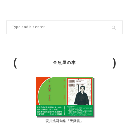
金魚屋の本
安井浩司句集『天獄書』