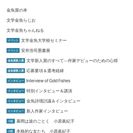
金魚屋の本
文学金魚らじお
文学金魚ちゃんねる
文学金魚大学校セミナー
イベント
安井浩司墨書展
イベント
文学新人賞のすべて―作家デビューのための心得
金魚屋新人賞
応募要項＆選考経緯
金魚屋新人賞
Interview of Gold Fishes
インタビュー
特別インタビュー＆講演
インタビュー
金魚詩壇討議＆インタビュー
インタビュー
新人作家インタビュー
インタビュー
幕間は波のごとく 小原眞紀子
小説
本格的な女たち 小原眞紀子
小説