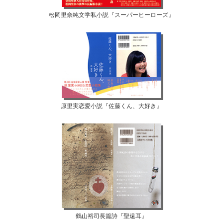
松岡里奈純文学私小説『スーパーヒーローズ』
原里実恋愛小説『佐藤くん、大好き』
鶴山裕司長篇詩『聖遠耳』