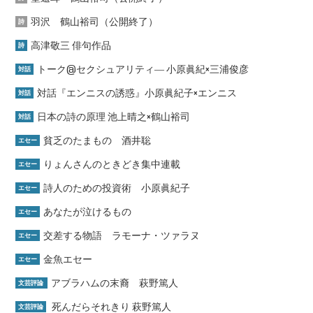
羽沢 鶴山裕司（公開終了）
詩
高津敬三 俳句作品
詩
トーク@セクシュアリティ― 小原眞紀×三浦俊彦
対話
対話『エンニスの誘惑』小原眞紀子×エンニス
対話
日本の詩の原理 池上晴之×鶴山裕司
対話
貧乏のたまもの 酒井聡
エセー
りょんさんのときどき集中連載
エセー
詩人のための投資術 小原眞紀子
エセー
あなたが泣けるもの
エセー
交差する物語 ラモーナ・ツァラヌ
エセー
金魚エセー
エセー
アブラハムの末裔 萩野篤人
文芸評論
死んだらそれきり 萩野篤人
文芸評論