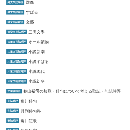
群像
純文学誌時評
すばる
純文学誌時評
文藝
純文学誌時評
三田文學
大学文芸誌時評
オール讀物
大衆文芸誌時評
小説新潮
大衆文芸誌時評
小説すばる
大衆文芸誌時評
小説現代
大衆文芸誌時評
小説幻冬
大衆文芸誌時評
鶴山裕司の短歌・俳句について考える歌誌・句誌時評
文学誌時評
角川俳句
句誌時評
月刊俳句界
句誌時評
角川短歌
歌誌時評