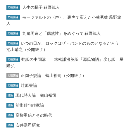
人生の梯子 萩野篤人
文芸評論
モーツァルトの〈声〉、裏声で応えた小林秀雄 萩野篤
文芸評論
人
九鬼周造と「偶然性」をめぐって 萩野篤人
文芸評論
いつの日か、ロックはザ・バンドのものとなるだろう
文芸評論
池上晴之（公開終了）
翻訳の中間溝――末松謙澄英訳『源氏物語』戻し訳 星
文芸評論
隆弘
正岡子規論 鶴山裕司（公開終了）
文芸評論
辻原登論
文芸評論
現代詩人論 鶴山裕司
詩論
前衛俳句作家論
詩論
高柳重信とその時代
詩論
安井浩司研究
詩論