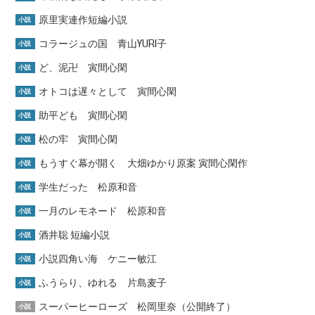
原里実連作短編小説
小説
コラージュの国 青山YURI子
小説
ど、泥卍 寅間心閑
小説
オトコは遅々として 寅間心閑
小説
助平ども 寅間心閑
小説
松の牢 寅間心閑
小説
もうすぐ幕が開く 大畑ゆかり原案 寅間心閑作
小説
学生だった 松原和音
小説
一月のレモネード 松原和音
小説
酒井聡 短編小説
小説
小説四角い海 ケニー敏江
小説
ふうらり、ゆれる 片島麦子
小説
スーパーヒーローズ 松岡里奈（公開終了）
小説