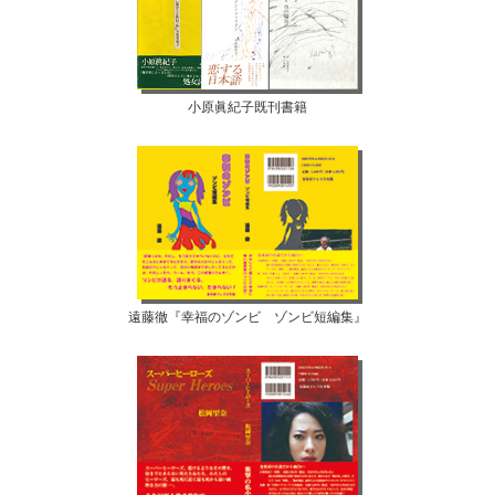
小原眞紀子既刊書籍
遠藤徹『幸福のゾンビ ゾンビ短編集』