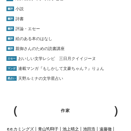
小説
書評
詩書
書評
評論・エセー
書評
絵のある本のはなし
書評
親御さんのための読書講座
書評
おいしい文学レシピ 三日月クイイジーヌ
エセー
連載マンガ『もしかして文豪ちゃん？』りょん
マンガ
天野ルミナの文学星占い
星占い
作家
e.e.カミングズ
青山YURI子
池上晴之
池田浩
遠藤徹