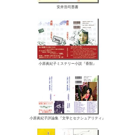
安井浩司墨書
小原眞紀子ミステリー小説『香獣』
小原眞紀子評論集『文学とセクシュアリティ』