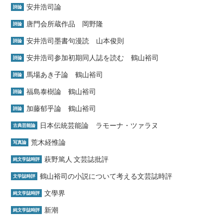
安井浩司論
詩論
唐門会所蔵作品 岡野隆
詩論
安井浩司墨書句漫読 山本俊則
詩論
安井浩司参加初期同人誌を読む 鶴山裕司
詩論
馬場あき子論 鶴山裕司
詩論
福島泰樹論 鶴山裕司
詩論
加藤郁乎論 鶴山裕司
詩論
日本伝統芸能論 ラモーナ・ツァラヌ
古典芸能論
荒木経惟論
写真論
萩野篤人 文芸誌批評
純文学誌時評
鶴山裕司の小説について考える文芸誌時評
文学誌時評
文學界
純文学誌時評
新潮
純文学誌時評