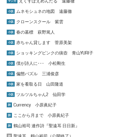
えくすぽえめんたる 遠藤徹
マンガ
ムネモシュネの地図 遠藤徹
小説
クローンスクール 紫雲
小説
春の墓標 萩野篤人
小説
赤ちゃん貸します 菅原美架
小説
ショッキングピンクの痰壺 青山YURI子
小説
僕が詩人に･･･ 小松剛生
小説
偏態パズル 三浦俊彦
小説
家を看取る日 山田隆道
小説
ツルツルちゃん2 仙田学
小説
Currency 小原眞紀子
詩
ここから月まで 小原眞紀子
詩
鶴山裕司 連作詩『聖遠耳 日日新』
詩
聖遠耳 鶴山裕司（公開終了）
詩