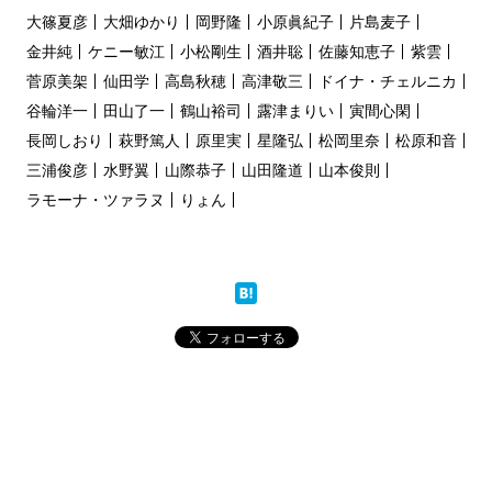
大篠夏彦
大畑ゆかり
岡野隆
小原眞紀子
片島麦子
金井純
ケニー敏江
小松剛生
酒井聡
佐藤知恵子
紫雲
菅原美架
仙田学
高島秋穂
高津敬三
ドイナ・チェルニカ
谷輪洋一
田山了一
鶴山裕司
露津まりい
寅間心閑
長岡しおり
萩野篤人
原里実
星隆弘
松岡里奈
松原和音
三浦俊彦
水野翼
山際恭子
山田隆道
山本俊則
ラモーナ・ツァラヌ
りょん