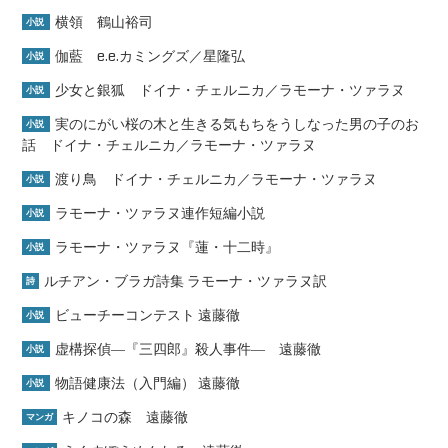
横領 鶴山裕司
小説
伽藍 e.e.カミングズ／星隆弘
小説
少女と銀狐 ドイナ・チェルニカ／ラモーナ・ツァラヌ
小説
実のにがい桜の木と生きる気もちをうしなった男の子のお
小説
話 ドイナ・チェルニカ／ラモーナ・ツァラヌ
渡り鳥 ドイナ・チェルニカ／ラモーナ・ツァラヌ
小説
ラモーナ・ツァラヌ連作短編小説
小説
ラモーナ・ツァラヌ『蓮・十二時』
小説
ルチアン・ブラガ詩集 ラモーナ・ツァラヌ訳
詩
ビューチーコンテスト 遠藤徹
小説
虚構探偵―『三四郎』殺人事件― 遠藤徹
小説
物語健康法（入門編） 遠藤徹
小説
キノコの森 遠藤徹
マンガ