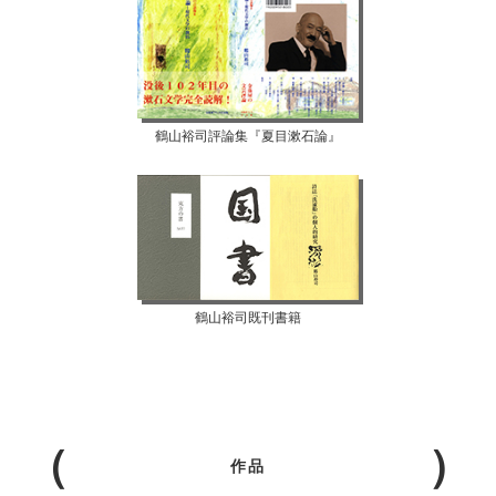
鶴山裕司評論集『夏目漱石論』
鶴山裕司既刊書籍
作品