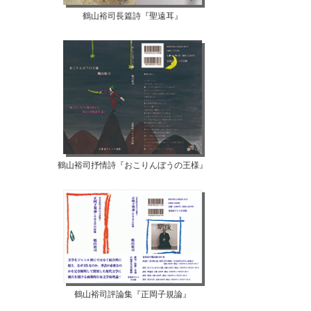
鶴山裕司長篇詩『聖遠耳』
鶴山裕司抒情詩『おこりんぼうの王様』
鶴山裕司評論集『正岡子規論』