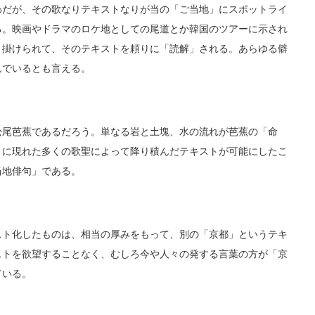
だが、その歌なりテキストなりが当の「ご当地」にスポットライ
る。映画やドラマのロケ地としての尾道とか韓国のツアーに示され
く掛けられて、そのテキストを頼りに「読解」される。あらゆる僻
んでいるとも言える。
尾芭蕉であるだろう。単なる岩と土塊、水の流れが芭蕉の「命
月に現れた多くの歌聖によって降り積んだテキストが可能にしたこ
当地俳句」である。
ト化したものは、相当の厚みをもって、別の「京都」というテキ
ストを欲望することなく、むしろ今や人々の発する言葉の方が「京
ている。