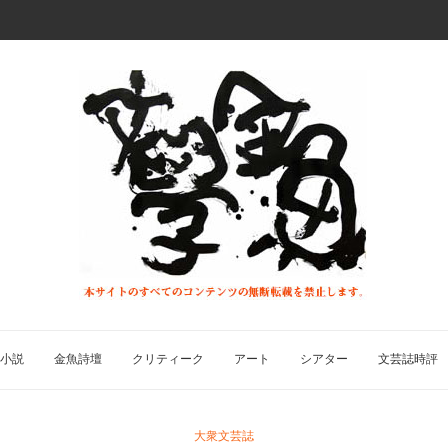
小説
金魚詩壇
クリティーク
アート
シアター
文芸誌時評
大衆文芸誌