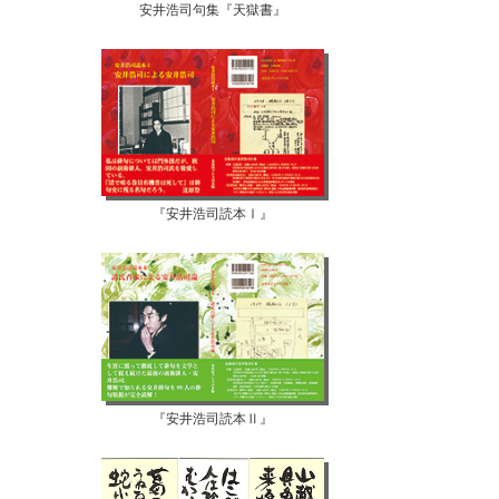
安井浩司句集『天獄書』
『安井浩司読本Ⅰ』
『安井浩司読本Ⅱ』