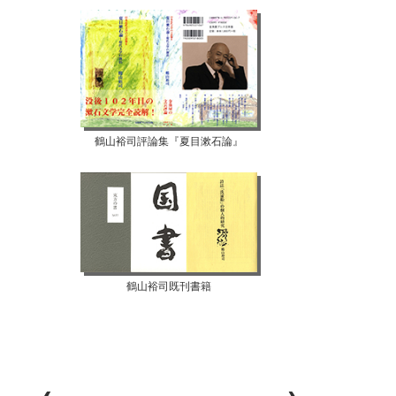
鶴山裕司評論集『夏目漱石論』
鶴山裕司既刊書籍