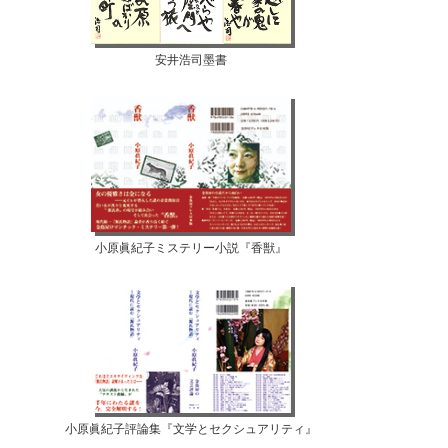
安井浩司墨書
小原眞紀子ミステリー小説『香獣』
小原眞紀子評論集『文学とセクシュアリティ』