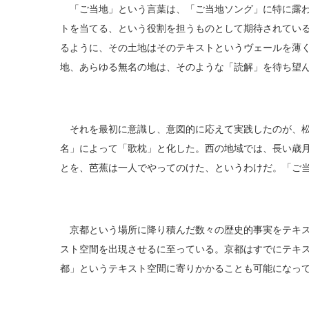
「ご当地」という言葉は、「ご当地ソング」に特に露わ
トを当てる、という役割を担うものとして期待されてい
るように、その土地はそのテキストというヴェールを薄
地、あらゆる無名の地は、そのような「読解」を待ち望
それを最初に意識し、意図的に応えて実践したのが、松
名」によって「歌枕」と化した。西の地域では、長い歳
とを、芭蕉は一人でやってのけた、というわけだ。「ご
京都という場所に降り積んだ数々の歴史的事実をテキス
スト空間を出現させるに至っている。京都はすでにテキ
都」というテキスト空間に寄りかかることも可能になっ