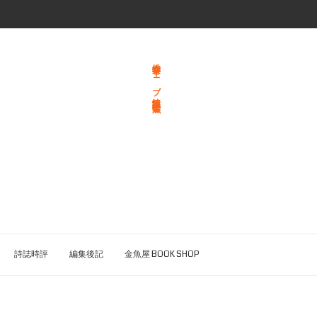
総合文学ウェブ情報誌 文学金魚
詩誌時評
編集後記
金魚屋 BOOK SHOP