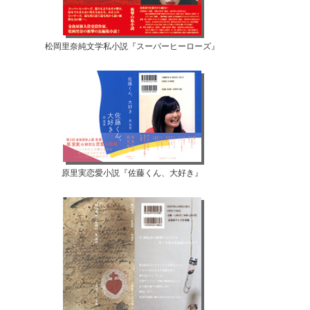
松岡里奈純文学私小説『スーパーヒーローズ』
原里実恋愛小説『佐藤くん、大好き』