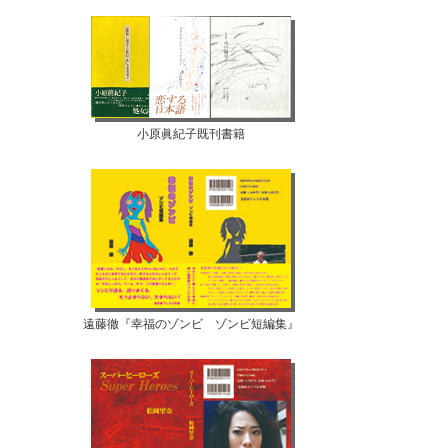
小原眞紀子既刊書籍
遠藤徹『幸福のゾンビ ゾンビ短編集』