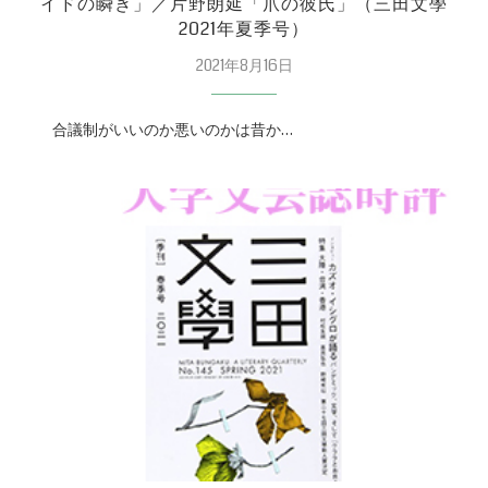
イドの瞬き」／片野朗延「爪の彼氏」（三田文學
2021年夏季号）
2021年8月16日
合議制がいいのか悪いのかは昔か…