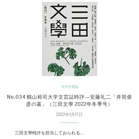
大学文芸誌
No.034 鶴山裕司大学文芸誌時評―安藤礼二「井筒俊
彦の墓」（三田文學 2022年冬季号）
2022年1月17日
三田文學時評を担当しておられる…