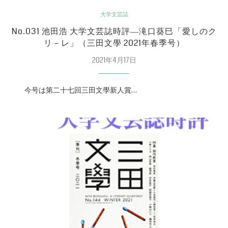
大学文芸誌
No.031 池田浩 大学文芸誌時評―滝口葵巳「愛しのク
リ－レ」（三田文學 2021年春季号）
2021年4月17日
今号は第二十七回三田文學新人賞…