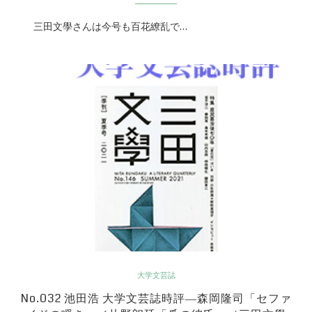
三田文學さんは今号も百花繚乱で…
大学文芸誌
No.032 池田浩 大学文芸誌時評―森岡隆司「セファ