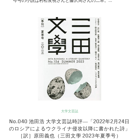
今号の小説は村松友視さんと藤沢周さんの二本。…
大学文芸誌
No.040 池田浩 大学文芸誌時評―「2022年2月24日
のロシアによるウクライナ侵攻以降に書かれた詩」
［訳］原田義也（三田文學 2023年夏季号）