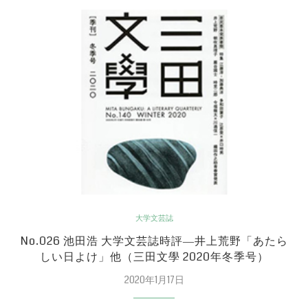
大学文芸誌
No.026 池田浩 大学文芸誌時評―井上荒野「あたら
しい日よけ」他（三田文學 2020年冬季号）
2020年1月17日