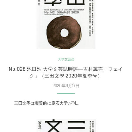
大学文芸誌
No.028 池田浩 大学文芸誌時評―吉村萬壱「フェイ
ク」（三田文學 2020年夏季号）
2020年9月17日
三田文學は実質的に慶応大学が刊…