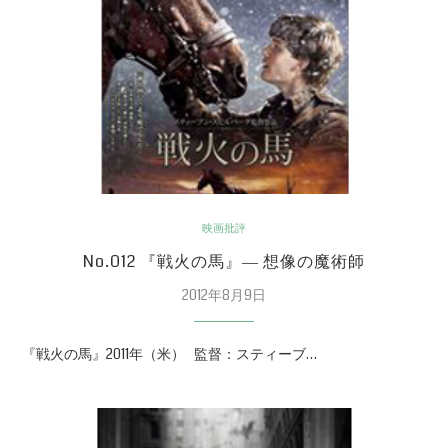
映画批評
No.012 『戦火の馬』― 想像の魔術師
2012年8月9日
『戦火の馬』2011年（米） 監督：スティーブ…