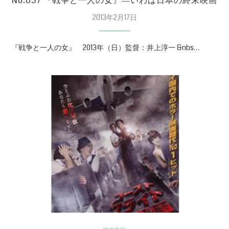
No.037 『戦争と一人の女』―いわば日本の終末映画
2013年2月17日
『戦争と一人の女』 2013年（日）監督：井上淳一 &nbs…