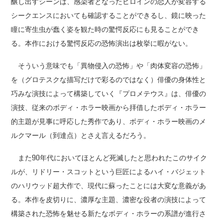
醸し出すシーンは、感染者となったヒロインの恋人が変容する
シークエンスにおいても確認することができるし、鏡に映った
瞳に寄生虫が蠢く姿を観た時の驚愕反応にも見ることができ
る。本作における驚愕反応の恐怖演出は枚挙に暇がない。
そういう意味でも「異物侵入の恐怖」や「肉体変容の恐怖」
を（グロテスクな描写だけで彩るのではなく）俳優の身体性と
巧みな演技によって構築していく『プロメテウス』は、俳優の
演技、従来のボディ・ホラー映画から拝借したボディ・ホラー
的主題が見事に呼応した秀作であり、ボディ・ホラー映画のメ
ルクマール（到達点）とさえ言えるだろう。
また90年代においてほとんど死滅したと思われたこのサイク
ルが、リドリー・スコットという巨匠によるハイ・バジェット
のハリウッド超大作で、現代に蘇ったことには大変な意義があ
る。本作を皮切りに、濃厚な主題、濃密な役者の演技によって
構築された恐怖を魅せる新たなボディ・ホラーの系譜が進行さ