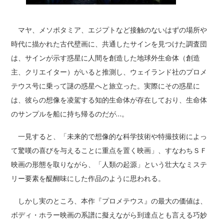
マヤ、メソポタミア、エジプトなど接触のないはずの場所や
時代に描かれた古代壁画に、共通したサインを見つけた調査団
は、サインが示す惑星に人間を創造した地球外生命体（創造
主、クリエイター）がいると推測し、ウェイランド社のプロメ
テウス号に乗って謎の惑星へと旅立った。実際にその惑星に
は、彼らの想像を凌駕する知的生命体が存在しており、生命体
のサンプルを船に持ち帰るのだが…。
一見すると、「未来的で想像的な科学技術や特撮技術によっ
て驚嘆の喜びを与えることに重点を置く映画」、すなわちＳＦ
映画の形態を取りながら、「人類の起源」という壮大なミステ
リー要素を醍醐味にした作品のように思われる。
しかし実のところ、本作『プロメテウス』の最大の価値は、
ボディ・ホラー映画の系譜に擬えながら到達点とも言える巧妙