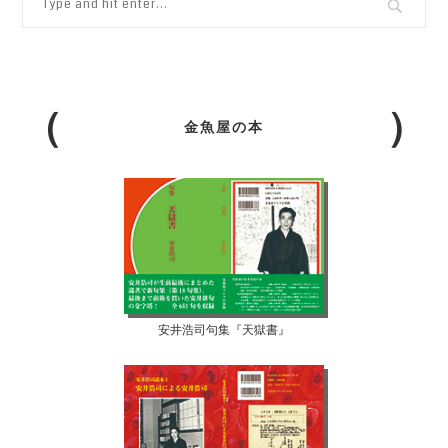
金魚屋の本
安井浩司句集『天獄書』