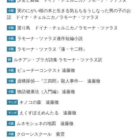
少女と銀狐 ドイナ・チェルニカ／ラモーナ・ツァラヌ
小説
実のにがい桜の木と生きる気もちをうしなった男の子のお
小説
話 ドイナ・チェルニカ／ラモーナ・ツァラヌ
渡り鳥 ドイナ・チェルニカ／ラモーナ・ツァラヌ
小説
ラモーナ・ツァラヌ連作短編小説
小説
ラモーナ・ツァラヌ『蓮・十二時』
小説
ルチアン・ブラガ詩集 ラモーナ・ツァラヌ訳
詩
ビューチーコンテスト 遠藤徹
小説
虚構探偵―『三四郎』殺人事件― 遠藤徹
小説
物語健康法（入門編） 遠藤徹
小説
キノコの森 遠藤徹
マンガ
えくすぽえめんたる 遠藤徹
マンガ
ムネモシュネの地図 遠藤徹
小説
クローンスクール 紫雲
小説