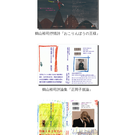
鶴山裕司抒情詩『おこりんぼうの王様』
鶴山裕司評論集『正岡子規論』