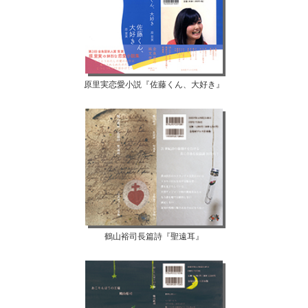
原里実恋愛小説『佐藤くん、大好き』
鶴山裕司長篇詩『聖遠耳』