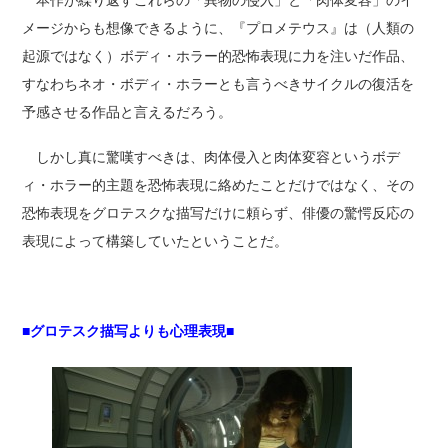
本作が繰り返すこれらの「異物の侵入」と「肉体変容」のイ
メージからも想像できるように、『プロメテウス』は（人類の
起源ではなく）ボディ・ホラー的恐怖表現に力を注いだ作品、
すなわちネオ・ボディ・ホラーとも言うべきサイクルの復活を
予感させる作品と言えるだろう。
しかし真に驚嘆すべきは、肉体侵入と肉体変容というボデ
ィ・ホラー的主題を恐怖表現に絡めたことだけではなく、その
恐怖表現をグロテスクな描写だけに頼らず、俳優の驚愕反応の
表現によって構築していたということだ。
■グロテスク描写よりも心理表現■