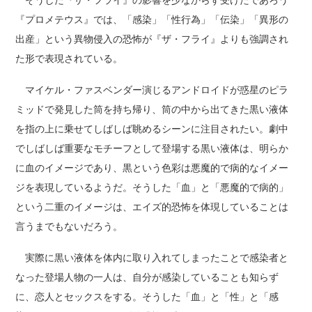
そうした『ザ・フライ』の影響を少なからず受けたであろう
『プロメテウス』では、「感染」「性行為」「伝染」「異形の
出産」という異物侵入の恐怖が『ザ・フライ』よりも強調され
た形で表現されている。
マイケル・ファスベンダー演じるアンドロイドが惑星のピラ
ミッドで発見した筒を持ち帰り、筒の中から出てきた黒い液体
を指の上に乗せてしばしば眺めるシーンに注目されたい。劇中
でしばしば重要なモチーフとして登場する黒い液体は、明らか
に血のイメージであり、黒という色彩は悪魔的で病的なイメー
ジを表現しているようだ。そうした「血」と「悪魔的で病的」
という二重のイメージは、エイズ的恐怖を体現していることは
言うまでもないだろう。
実際に黒い液体を体内に取り入れてしまったことで感染者と
なった登場人物の一人は、自分が感染していることも知らず
に、恋人とセックスをする。そうした「血」と「性」と「感