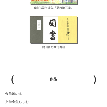
鶴山裕司評論集『夏目漱石論』
鶴山裕司既刊書籍
作品
金魚屋の本
文学金魚らじお