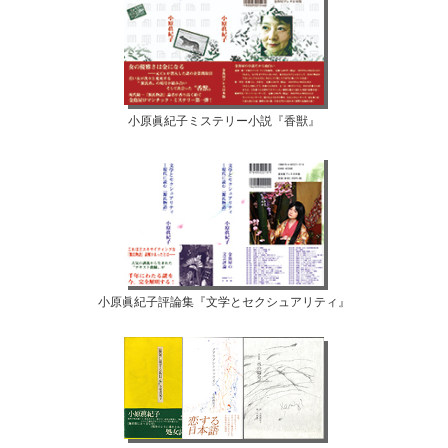
小原眞紀子ミステリー小説『香獣』
小原眞紀子評論集『文学とセクシュアリティ』