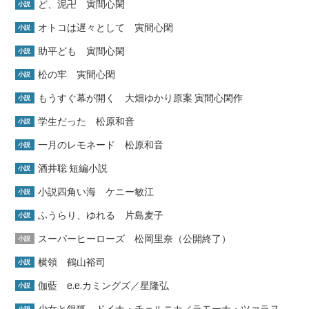
ど、泥卍 寅間心閑
小説
オトコは遅々として 寅間心閑
小説
助平ども 寅間心閑
小説
松の牢 寅間心閑
小説
もうすぐ幕が開く 大畑ゆかり原案 寅間心閑作
小説
学生だった 松原和音
小説
一月のレモネード 松原和音
小説
酒井聡 短編小説
小説
小説四角い海 ケニー敏江
小説
ふうらり、ゆれる 片島麦子
小説
スーパーヒーローズ 松岡里奈（公開終了）
小説
横領 鶴山裕司
小説
伽藍 e.e.カミングズ／星隆弘
小説