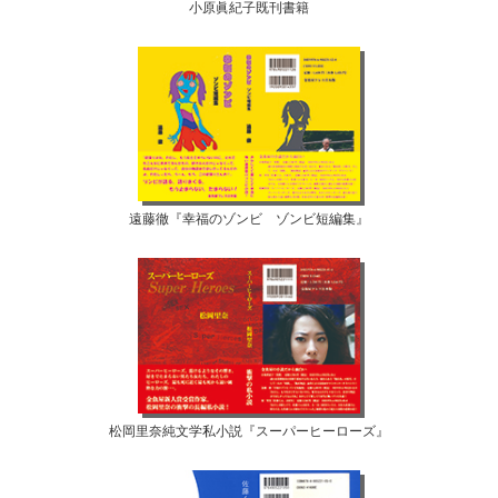
小原眞紀子既刊書籍
遠藤徹『幸福のゾンビ ゾンビ短編集』
松岡里奈純文学私小説『スーパーヒーローズ』