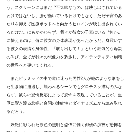
う。スクリーンにはまだ〝不気味なもの〟は映し出されている
わけではないし、腸が蠢いているわけでもなく、ただ子宮のあ
たりを抑えて医療ポッドへと向かうヒロインが映し出されてい
るだけだ。にもかかわらず、我々が彼女の子宮にいる〝何か〟
に怯えるのは、偏に彼女の身体表現があったからだ。身震いす
る彼女の表情や身体性、「取り出して！」という狂気的な母親
の叫び。全てが我々の想像力を刺激し、アイデンティティ崩壊
の世界へと導いてくれる。
またピラミッドの中で道に迷った男性2人が蛇のような形をし
た生き物に遭遇し、襲われるシーンでもグロテスク描写のみな
らず、彼らの驚愕反応によって恐怖を表現していることが、重
厚に響き渡る悲鳴と台詞の連続性とダイナミズムから読み取れ
るだろう。
妖艶に彩られた原色の照明と恐怖に慄く俳優の演技が恐怖を