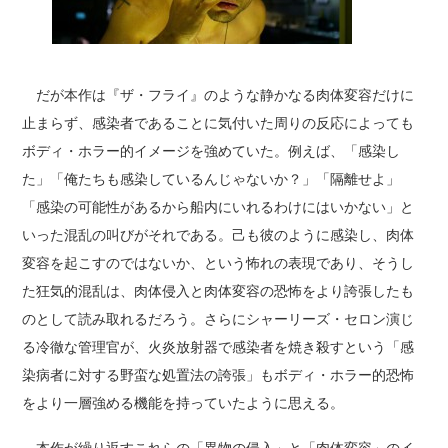
だが本作は『ザ・フライ』のような静かなる肉体変容だけに
止まらず、感染者であることに気付いた周りの反応によっても
ボディ・ホラー的イメージを強めていた。例えば、「感染し
た」「俺たちも感染しているんじゃないか？」「隔離せよ」
「感染の可能性があるから船内にいれるわけにはいかない」と
いった混乱の叫びがそれである。己も彼のように感染し、肉体
変容を起こすのではないか、という怖れの表現であり、そうし
た狂気的混乱は、肉体侵入と肉体変容の恐怖をより誇張したも
のとして読み取れるだろう。さらにシャーリーズ・セロン演じ
る冷徹な管理官が、火炎放射器で感染者を焼き殺すという「感
染病者に対する野蛮な処置法の誇張」もボディ・ホラー的恐怖
をより一層強める機能を持っていたように思える。