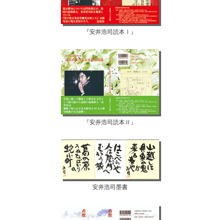
『安井浩司読本Ⅰ』
『安井浩司読本Ⅱ』
安井浩司墨書