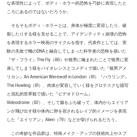
な表現性によって、ボディ・ホラー的恐怖を巧妙に表現したと
ころにあるのではないだろうか。
そもそもボディ・ホラーとは、身体が極度に変容したり、破
裂したりする様を見せることで、アイデンティティ崩壊の恐怖
を表現するホラー映画のサイクルを指す。代表作としては、実
験の失敗で蠅のDNAと融合してしまった科学者の恐怖を描いた
『ザ・フライ』The Fly（86）や狼男に噛まれたことで狼男に変
身してしまう様をバイオレンスとコメディで描いた『狼男アメ
リカン』An American Werewolf in London（81）『ハウリング』
The Howling（81）、肉体が変容していく様をグロテスクな描写
と混乱的世界観で描いた『ビデオドローム』
Videodrome（82）、そして腸をぶち破って、体内からエイリア
ンが飛び出す様や体内に卵を宿されるレイプ的イメージを表現
した『エイリアン』Alien（79）などが挙げられるだろう。
この奇妙な作品群は、特殊メイク・アップの技術向上やスプ