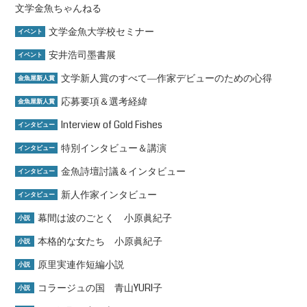
文学金魚ちゃんねる
文学金魚大学校セミナー
イベント
安井浩司墨書展
イベント
文学新人賞のすべて―作家デビューのための心得
金魚屋新人賞
応募要項＆選考経緯
金魚屋新人賞
Interview of Gold Fishes
インタビュー
特別インタビュー＆講演
インタビュー
金魚詩壇討議＆インタビュー
インタビュー
新人作家インタビュー
インタビュー
幕間は波のごとく 小原眞紀子
小説
本格的な女たち 小原眞紀子
小説
原里実連作短編小説
小説
コラージュの国 青山YURI子
小説