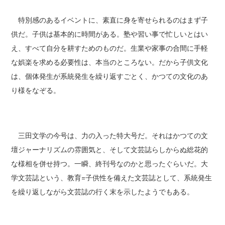
特別感のあるイベントに、素直に身を寄せられるのはまず子
供だ。子供は基本的に時間がある。塾や習い事で忙しいとはい
え、すべて自分を耕すためのものだ。生業や家事の合間に手軽
な娯楽を求める必要性は、本当のところない。だから子供文化
は、個体発生が系統発生を繰り返すごとく、かつての文化のあ
り様をなぞる。
三田文学の今号は、力の入った特大号だ。それはかつての文
壇ジャーナリズムの雰囲気と、そして文芸誌らしからぬ総花的
な様相を併せ持つ。一瞬、終刊号なのかと思ったぐらいだ。大
学文芸誌という、教育=子供性を備えた文芸誌として、系統発生
を繰り返しながら文芸誌の行く末を示したようでもある。