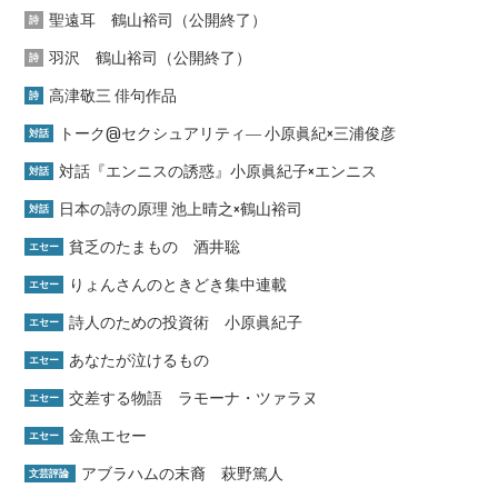
聖遠耳 鶴山裕司（公開終了）
詩
羽沢 鶴山裕司（公開終了）
詩
高津敬三 俳句作品
詩
トーク@セクシュアリティ― 小原眞紀×三浦俊彦
対話
対話『エンニスの誘惑』小原眞紀子×エンニス
対話
日本の詩の原理 池上晴之×鶴山裕司
対話
貧乏のたまもの 酒井聡
エセー
りょんさんのときどき集中連載
エセー
詩人のための投資術 小原眞紀子
エセー
あなたが泣けるもの
エセー
交差する物語 ラモーナ・ツァラヌ
エセー
金魚エセー
エセー
アブラハムの末裔 萩野篤人
文芸評論