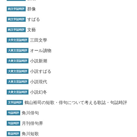
群像
純文学誌時評
すばる
純文学誌時評
文藝
純文学誌時評
三田文學
大学文芸誌時評
オール讀物
大衆文芸誌時評
小説新潮
大衆文芸誌時評
小説すばる
大衆文芸誌時評
小説現代
大衆文芸誌時評
小説幻冬
大衆文芸誌時評
鶴山裕司の短歌・俳句について考える歌誌・句誌時評
文学誌時評
角川俳句
句誌時評
月刊俳句界
句誌時評
角川短歌
歌誌時評