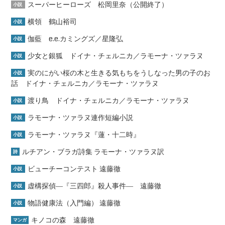
スーパーヒーローズ 松岡里奈（公開終了）
小説
横領 鶴山裕司
小説
伽藍 e.e.カミングズ／星隆弘
小説
少女と銀狐 ドイナ・チェルニカ／ラモーナ・ツァラヌ
小説
実のにがい桜の木と生きる気もちをうしなった男の子のお
小説
話 ドイナ・チェルニカ／ラモーナ・ツァラヌ
渡り鳥 ドイナ・チェルニカ／ラモーナ・ツァラヌ
小説
ラモーナ・ツァラヌ連作短編小説
小説
ラモーナ・ツァラヌ『蓮・十二時』
小説
ルチアン・ブラガ詩集 ラモーナ・ツァラヌ訳
詩
ビューチーコンテスト 遠藤徹
小説
虚構探偵―『三四郎』殺人事件― 遠藤徹
小説
物語健康法（入門編） 遠藤徹
小説
キノコの森 遠藤徹
マンガ