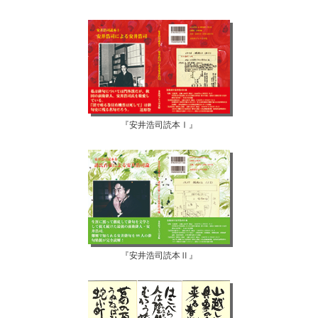
『安井浩司読本Ⅰ』
『安井浩司読本Ⅱ』