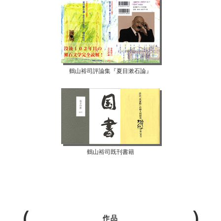
鶴山裕司評論集『夏目漱石論』
鶴山裕司既刊書籍
作品