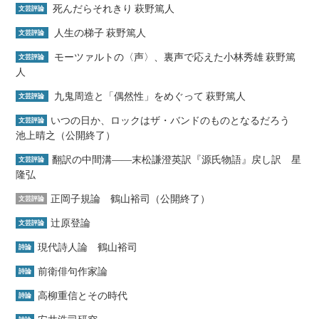
死んだらそれきり 萩野篤人
文芸評論
人生の梯子 萩野篤人
文芸評論
モーツァルトの〈声〉、裏声で応えた小林秀雄 萩野篤
文芸評論
人
九鬼周造と「偶然性」をめぐって 萩野篤人
文芸評論
いつの日か、ロックはザ・バンドのものとなるだろう
文芸評論
池上晴之（公開終了）
翻訳の中間溝――末松謙澄英訳『源氏物語』戻し訳 星
文芸評論
隆弘
正岡子規論 鶴山裕司（公開終了）
文芸評論
辻原登論
文芸評論
現代詩人論 鶴山裕司
詩論
前衛俳句作家論
詩論
高柳重信とその時代
詩論