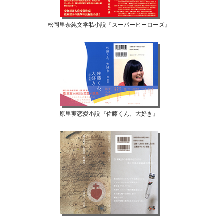
松岡里奈純文学私小説『スーパーヒーローズ』
原里実恋愛小説『佐藤くん、大好き』