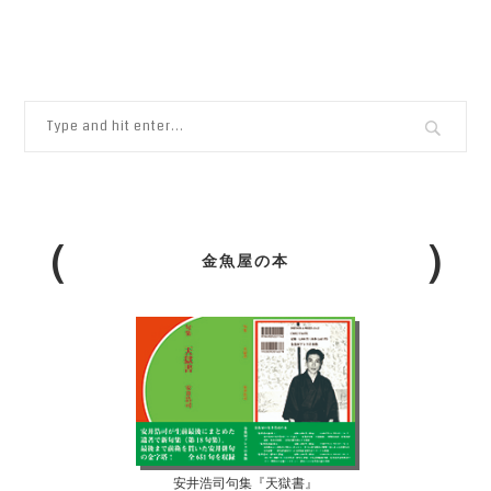
金魚屋の本
安井浩司句集『天獄書』