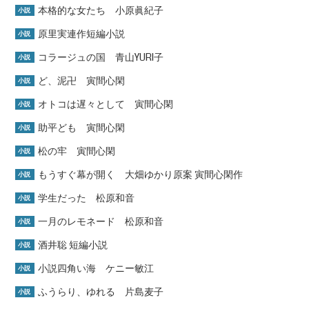
本格的な女たち 小原眞紀子
小説
原里実連作短編小説
小説
コラージュの国 青山YURI子
小説
ど、泥卍 寅間心閑
小説
オトコは遅々として 寅間心閑
小説
助平ども 寅間心閑
小説
松の牢 寅間心閑
小説
もうすぐ幕が開く 大畑ゆかり原案 寅間心閑作
小説
学生だった 松原和音
小説
一月のレモネード 松原和音
小説
酒井聡 短編小説
小説
小説四角い海 ケニー敏江
小説
ふうらり、ゆれる 片島麦子
小説