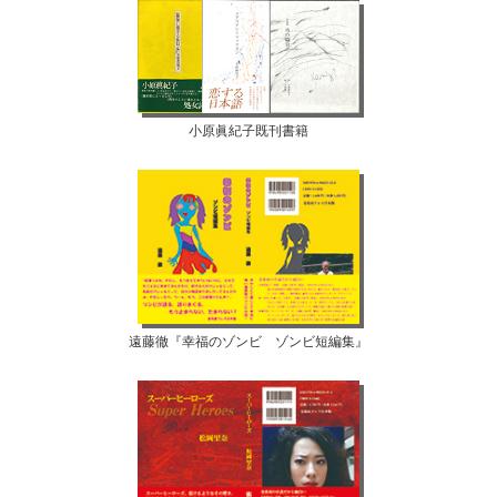
小原眞紀子既刊書籍
遠藤徹『幸福のゾンビ ゾンビ短編集』