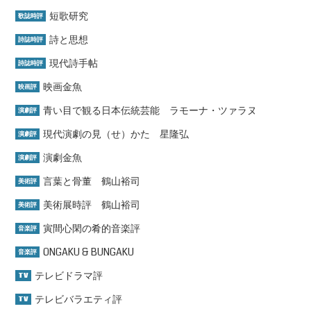
短歌研究
歌誌時評
詩と思想
詩誌時評
現代詩手帖
詩誌時評
映画金魚
映画評
青い目で観る日本伝統芸能 ラモーナ・ツァラヌ
演劇評
現代演劇の見（せ）かた 星隆弘
演劇評
演劇金魚
演劇評
言葉と骨董 鶴山裕司
美術評
美術展時評 鶴山裕司
美術評
寅間心閑の肴的音楽評
音楽評
ONGAKU & BUNGAKU
音楽評
テレビドラマ評
TV
テレビバラエティ評
TV