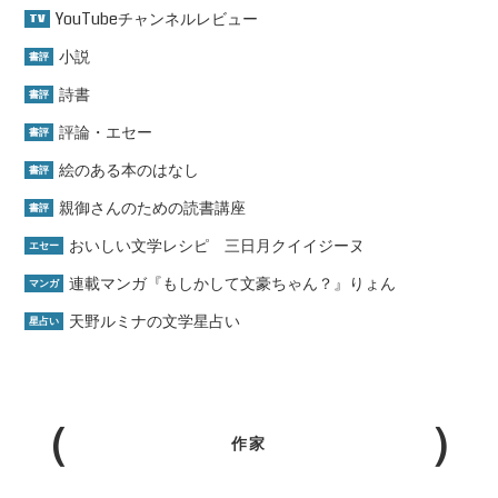
YouTubeチャンネルレビュー
TV
小説
書評
詩書
書評
評論・エセー
書評
絵のある本のはなし
書評
親御さんのための読書講座
書評
おいしい文学レシピ 三日月クイイジーヌ
エセー
連載マンガ『もしかして文豪ちゃん？』りょん
マンガ
天野ルミナの文学星占い
星占い
作家