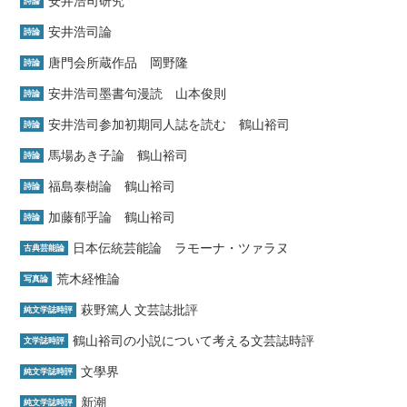
安井浩司研究
詩論
安井浩司論
詩論
唐門会所蔵作品 岡野隆
詩論
安井浩司墨書句漫読 山本俊則
詩論
安井浩司参加初期同人誌を読む 鶴山裕司
詩論
馬場あき子論 鶴山裕司
詩論
福島泰樹論 鶴山裕司
詩論
加藤郁乎論 鶴山裕司
詩論
日本伝統芸能論 ラモーナ・ツァラヌ
古典芸能論
荒木経惟論
写真論
萩野篤人 文芸誌批評
純文学誌時評
鶴山裕司の小説について考える文芸誌時評
文学誌時評
文學界
純文学誌時評
新潮
純文学誌時評