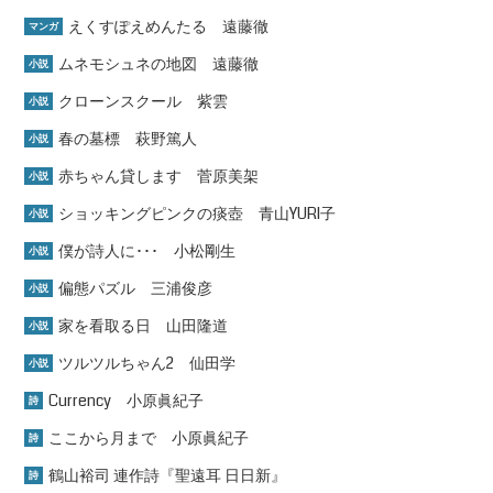
えくすぽえめんたる 遠藤徹
マンガ
ムネモシュネの地図 遠藤徹
小説
クローンスクール 紫雲
小説
春の墓標 萩野篤人
小説
赤ちゃん貸します 菅原美架
小説
ショッキングピンクの痰壺 青山YURI子
小説
僕が詩人に･･･ 小松剛生
小説
偏態パズル 三浦俊彦
小説
家を看取る日 山田隆道
小説
ツルツルちゃん2 仙田学
小説
Currency 小原眞紀子
詩
ここから月まで 小原眞紀子
詩
鶴山裕司 連作詩『聖遠耳 日日新』
詩