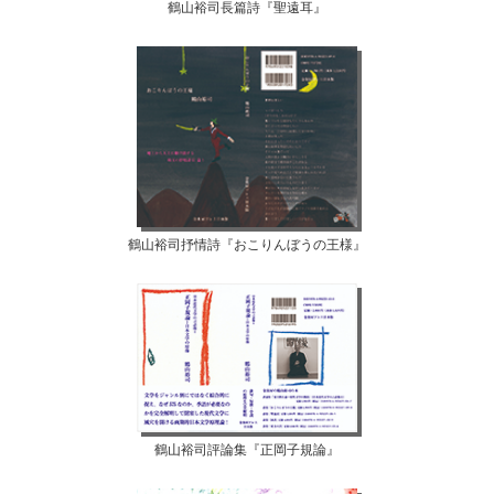
鶴山裕司長篇詩『聖遠耳』
鶴山裕司抒情詩『おこりんぼうの王様』
鶴山裕司評論集『正岡子規論』