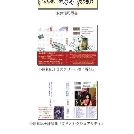
安井浩司墨書
小原眞紀子ミステリー小説『香獣』
小原眞紀子評論集『文学とセクシュアリティ』