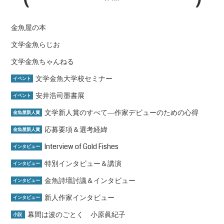
金魚屋の本
文学金魚らじお
文学金魚ちゃんねる
文学金魚大学校セミナー
イベント
安井浩司墨書展
イベント
文学新人賞のすべて―作家デビューのための心得
金魚屋新人賞
応募要項＆選考経緯
金魚屋新人賞
Interview of Gold Fishes
インタビュー
特別インタビュー＆講演
インタビュー
金魚詩壇討議＆インタビュー
インタビュー
新人作家インタビュー
インタビュー
幕間は波のごとく 小原眞紀子
小説