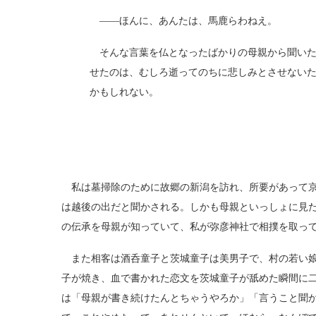
――ほんに、あんたは、馬鹿らわねえ。
そんな言葉を仏となったばかりの母親から聞いた
せたのは、むしろ逝ってのちに悲しみとさせない
かもしれない。
私は墓掃除のために故郷の新潟を訪れ、所要があって京
は越後の出だと聞かされる。しかも母親といっしょに見
の伝承を母親が知っていて、私が弥彦神社で相撲を取っ
また相客は酒呑童子と茨城童子は美男子で、村の若い娘
子が焼き、血で書かれた恋文を茨城童子が舐めた瞬間に
は「母親が書き続けたんとちゃうやろか」「言うこと聞