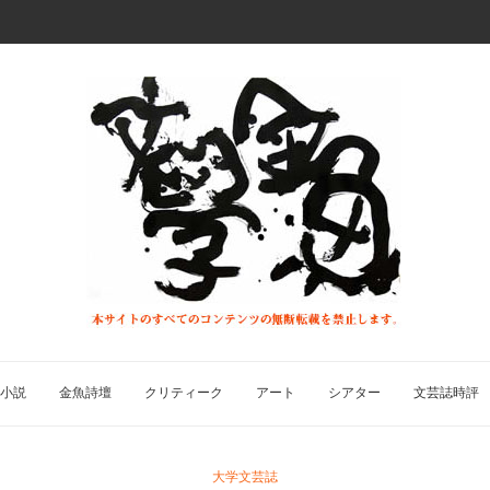
小説
金魚詩壇
クリティーク
アート
シアター
文芸誌時評
大学文芸誌