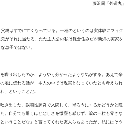
藤沢周「外道丸」
父親はすでに亡くなっている。一種のというのは実体験にフィク
た鬼がそれに当たる。ただ主人公の私は鎌倉住みだが新潟の実家を
うな息子ではない。
妄想を喋り出したのか。ようやく分かったような気がする。あえて辛
あの地に伝わる話が、本人の中では現実となっていたとも考えられ
らわ」ということだ。
吐き出した。誤嚥性肺炎で入院して、胃ろうにするかどうかと院
った。自分でも驚くほど悲しさを微塵も感じず、涙の一粒も零さな
いということだな」と言ってくれた友人らもあったが、私にはそう