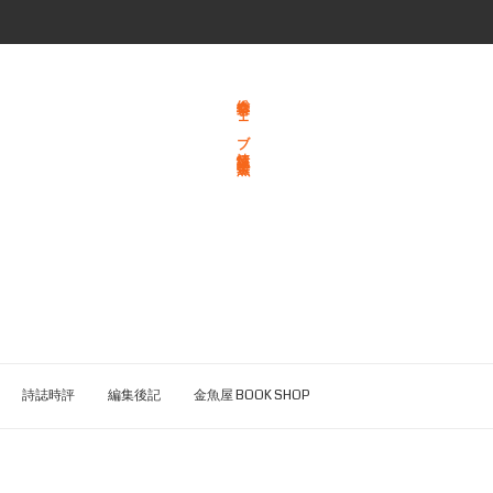
総合文学ウェブ情報誌 文学金魚
詩誌時評
編集後記
金魚屋 BOOK SHOP