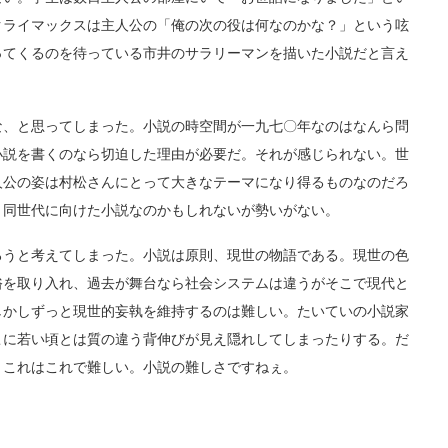
クライマックスは主人公の「俺の次の役は何なのかな？」という呟
ってくるのを待っている市井のサラリーマンを描いた小説だと言え
、と思ってしまった。小説の時空間が一九七〇年なのはなんら問
小説を書くのなら切迫した理由が必要だ。それが感じられない。世
人公の姿は村松さんにとって大きなテーマになり得るものなのだろ
。同世代に向けた小説なのかもしれないが勢いがない。
うと考えてしまった。小説は原則、現世の物語である。現世の色
俗を取り入れ、過去が舞台なら社会システムは違うがそこで現代と
しかしずっと現世的妄執を維持するのは難しい。たいていの小説家
こに若い頃とは質の違う背伸びが見え隠れしてしまったりする。だ
、これはこれで難しい。小説の難しさですねぇ。