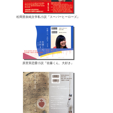
松岡里奈純文学私小説『スーパーヒーローズ』
原里実恋愛小説『佐藤くん、大好き』