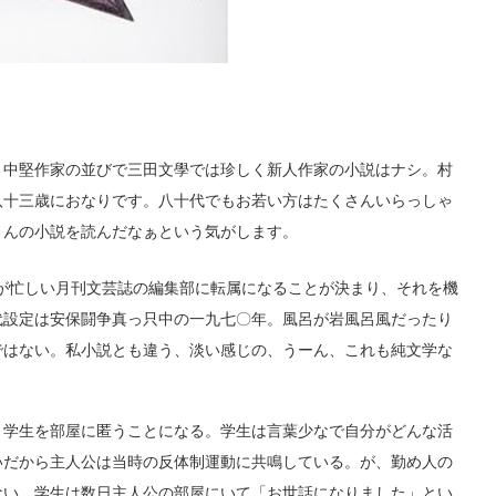
中堅作家の並びで三田文學では珍しく新人作家の小説はナシ。村
八十三歳におなりです。八十代でもお若い方はたくさんいらっしゃ
さんの小説を読んだなぁという気がします。
が忙しい月刊文芸誌の編集部に転属になることが決まり、それを機
代設定は安保闘争真っ只中の一九七〇年。風呂が岩風呂風だったり
ではない。私小説とも違う、淡い感じの、うーん、これも純文学な
学生を部屋に匿うことになる。学生は言葉少なで自分がどんな活
いだから主人公は当時の反体制運動に共鳴している。が、勤め人の
ない。学生は数日主人公の部屋にいて「お世話になりました」とい