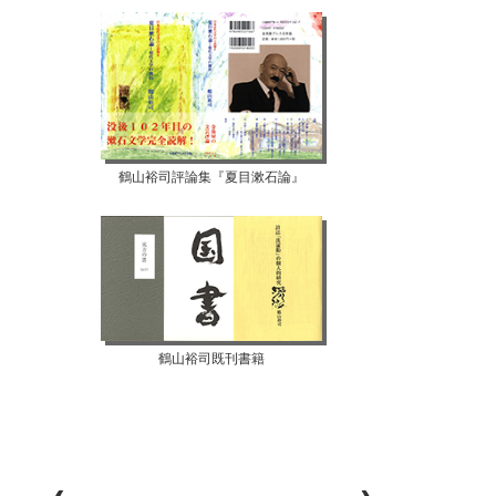
鶴山裕司評論集『夏目漱石論』
鶴山裕司既刊書籍