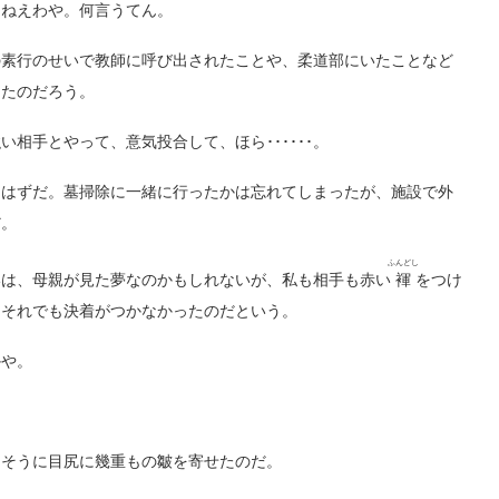
ねえわや。何言うてん。
素行のせいで教師に呼び出されたことや、柔道部にいたことなど
ったのだろう。
相手とやって、意気投合して、ほら･･････。
はずだ。墓掃除に一緒に行ったかは忘れてしまったが、施設で外
だ。
ふんどし
は、母親が見た夢なのかもしれないが、私も相手も赤い
褌
をつけ
、それでも決着がつかなかったのだという。
かや。
そうに目尻に幾重もの皺を寄せたのだ。