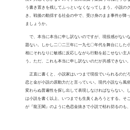
う書き置きを残してふっといなくなってしまう。小説の
き。戦後の動揺する社会の中で、受け身のまま事件が降
ましょうか。
で、本当に本当に申し訳ないのですが、現役感がないな
題ない。しかし二〇二三年に一九七〇年代を舞台にした
相にそれなりに敏感に反応しながら行動を起こせない主
う。ただ、これも本当に申し訳ないのだが共感できない
正直に書くと、小説家はいつまで現役でいられるのだろ
恋と金が小説の原動力だと言っていい。現代小説なら風
変わらぬ普遍性を探し出して表現しなければならない。
は小説を書く以上、いつまでも生臭くあろうとする。そ
が『龍王閣』のように色恋金抜きで小説で枯れ切るのも