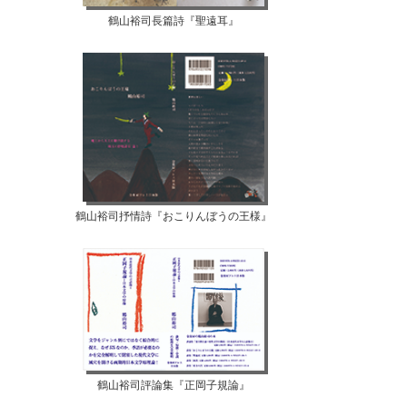
鶴山裕司長篇詩『聖遠耳』
鶴山裕司抒情詩『おこりんぼうの王様』
鶴山裕司評論集『正岡子規論』