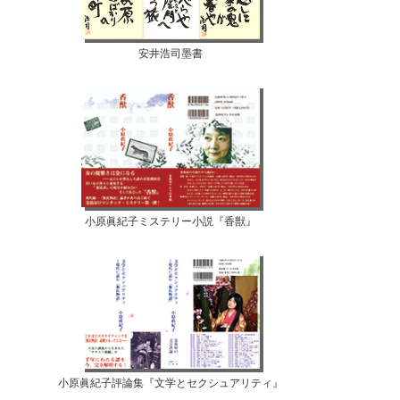
安井浩司墨書
小原眞紀子ミステリー小説『香獣』
小原眞紀子評論集『文学とセクシュアリティ』