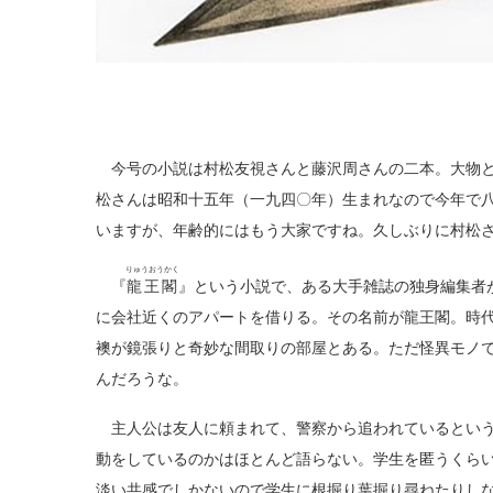
今号の小説は村松友視さんと藤沢周さんの二本。大物と
松さんは昭和十五年（一九四〇年）生まれなので今年で
いますが、年齢的にはもう大家ですね。久しぶりに村松
りゅうおうかく
『
龍王閣
』という小説で、ある大手雑誌の独身編集者
に会社近くのアパートを借りる。その名前が龍王閣。時
襖が鏡張りと奇妙な間取りの部屋とある。ただ怪異モノ
んだろうな。
主人公は友人に頼まれて、警察から追われているという
動をしているのかはほとんど語らない。学生を匿うくら
淡い共感でしかないので学生に根掘り葉掘り尋ねたりし