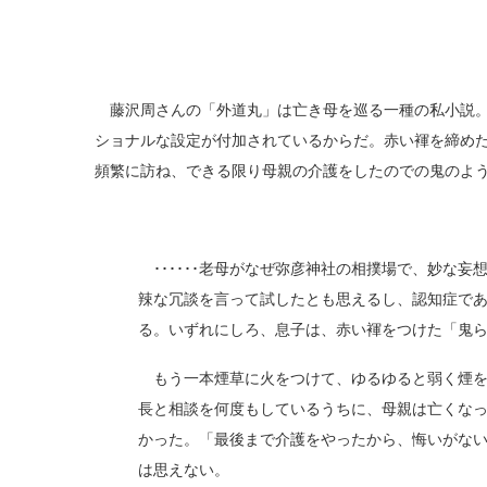
藤沢周さんの「外道丸」は亡き母を巡る一種の私小説。
ショナルな設定が付加されているからだ。赤い褌を締め
頻繁に訪ね、できる限り母親の介護をしたのでの鬼のよ
･･････老母がなぜ弥彦神社の相撲場で、妙な
辣な冗談を言って試したとも思えるし、認知症で
る。いずれにしろ、息子は、赤い褌をつけた「鬼
もう一本煙草に火をつけて、ゆるゆると弱く煙を
長と相談を何度もしているうちに、母親は亡くな
かった。「最後まで介護をやったから、悔いがな
は思えない。