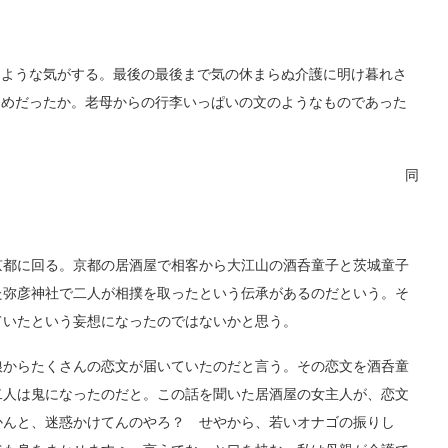
ような気がする。最後の最後まで気の休まらぬ介護に明け暮れさ
ためだったか。老母からの行李いっぱいの文のようなものであった
同
都に回る。京都の居酒屋で相客から大江山の酒呑童子と茨城童子
た弥彦神社で二人が相撲を取ったという伝承があるのだという。そ
ていたという妄想になったのではないかと思う。
からたくさんの恋文が届いていたのだと言う。その恋文を酒呑童
二人は鬼になったのだと。この話を聞いた居酒屋の女主人が、恋文
かんと、迷惑かけてんのやろ？ せやから、若いオナゴの振りし