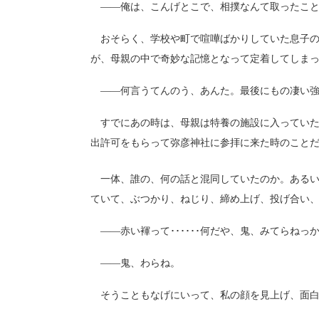
――俺は、こんげとこで、相撲なんて取ったこと
おそらく、学校や町で喧嘩ばかりしていた息子の
が、母親の中で奇妙な記憶となって定着してしま
――何言うてんのう、あんた。最後にもの凄い強い
すでにあの時は、母親は特養の施設に入っていた
出許可をもらって弥彦神社に参拝に来た時のこと
一体、誰の、何の話と混同していたのか。あるい
ていて、ぶつかり、ねじり、締め上げ、投げ合い
――赤い褌って･･････何だや、鬼、みてらねっ
――鬼、わらね。
そうこともなげにいって、私の顔を見上げ、面白