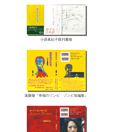
小原眞紀子既刊書籍
遠藤徹『幸福のゾンビ ゾンビ短編集』