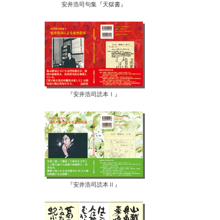
安井浩司句集『天獄書』
『安井浩司読本Ⅰ』
『安井浩司読本Ⅱ』