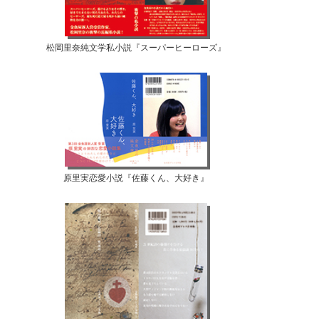
松岡里奈純文学私小説『スーパーヒーローズ』
原里実恋愛小説『佐藤くん、大好き』