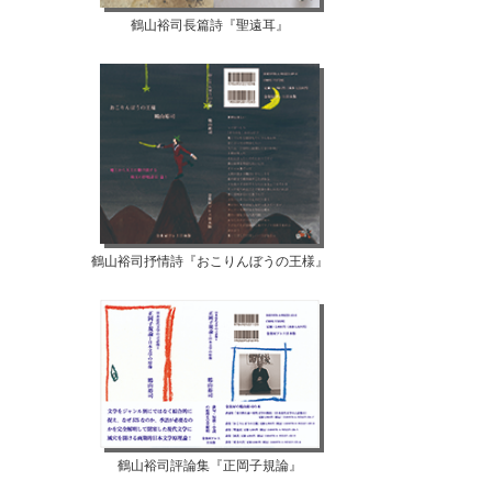
鶴山裕司長篇詩『聖遠耳』
鶴山裕司抒情詩『おこりんぼうの王様』
鶴山裕司評論集『正岡子規論』