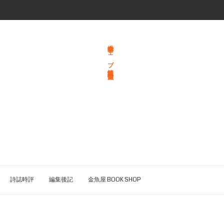
総合文学ウェブ情報誌 文学金魚
詩誌時評
編集後記
金魚屋 BOOK SHOP