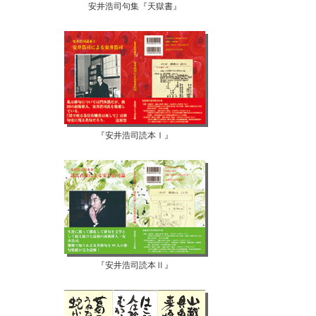
安井浩司句集『天獄書』
『安井浩司読本Ⅰ』
『安井浩司読本Ⅱ』