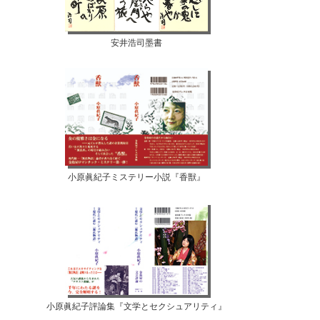
安井浩司墨書
小原眞紀子ミステリー小説『香獣』
小原眞紀子評論集『文学とセクシュアリティ』