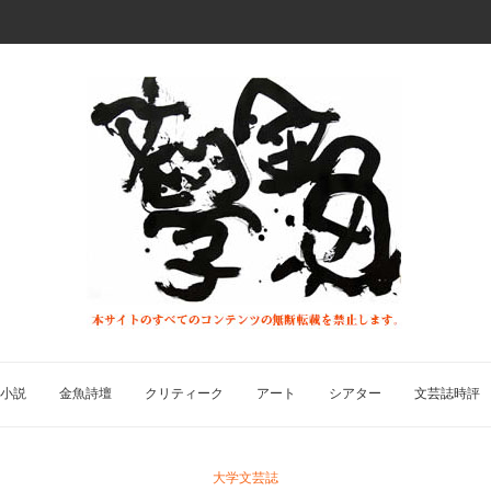
小説
金魚詩壇
クリティーク
アート
シアター
文芸誌時評
大学文芸誌