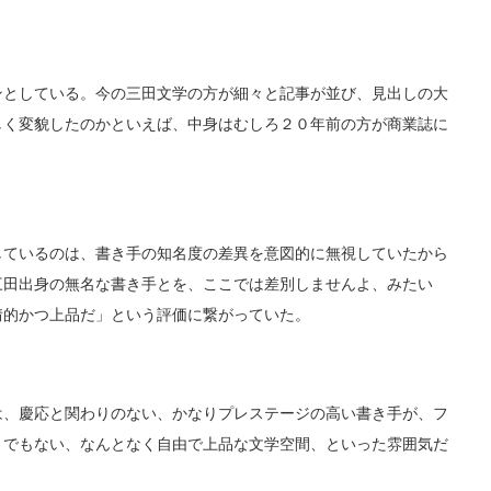
としている。今の三田文学の方が細々と記事が並び、見出しの大
しく変貌したのかといえば、中身はむしろ２０年前の方が商業誌に
ているのは、書き手の知名度の差異を意図的に無視していたから
三田出身の無名な書き手とを、ここでは差別しませんよ、みたい
情的かつ上品だ」という評価に繋がっていた。
、慶応と関わりのない、かなりプレステージの高い書き手が、フ
」でもない、なんとなく自由で上品な文学空間、といった雰囲気だ