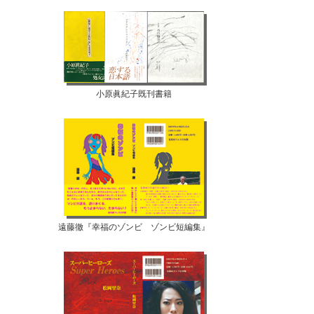
小原眞紀子既刊書籍
遠藤徹『幸福のゾンビ ゾンビ短編集』