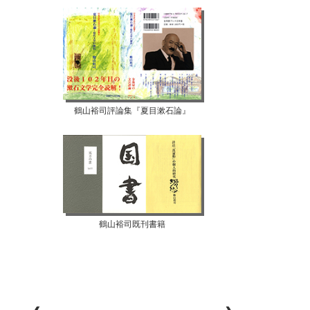
鶴山裕司評論集『夏目漱石論』
鶴山裕司既刊書籍