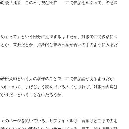
対談「死者、この不可視な実在――井筒俊彦をめぐって」の意図
めぐって」という部分に期待するはずだが、対談で井筒俊彦につ
、とか、立派だとか、抽象的な誉め言葉が合いの手のように入るだ
若松英輔という人の著作のことで、井筒俊彦論があるようだが、
ものについて、よほどよく読んでいる人でなければ、対談の内容は
ばかりだ、ということなのだろうか。
くのページを割いている。サブタイトルは「言葉はどこまで力を
文学とはいっさい関わりのないテーマである。震災に関する世間話