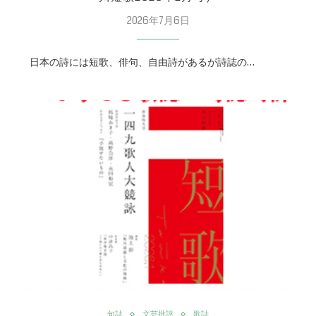
2026年7月6日
日本の詩には短歌、俳句、自由詩があるが詩誌の…
句誌
文芸批評
歌誌