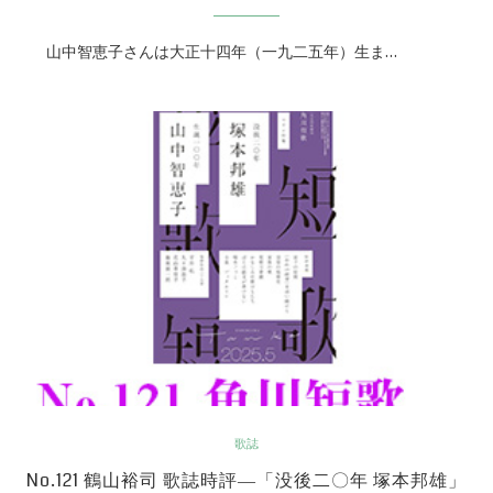
山中智恵子さんは大正十四年（一九二五年）生ま…
歌誌
No.121 鶴山裕司 歌誌時評―「没後二〇年 塚本邦雄」