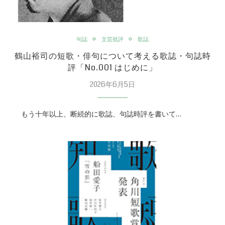
句誌
文芸批評
歌誌
鶴山裕司の短歌・俳句について考える歌誌・句誌時
評「No.001 はじめに」
2026年6月5日
もう十年以上、断続的に歌誌、句誌時評を書いて…