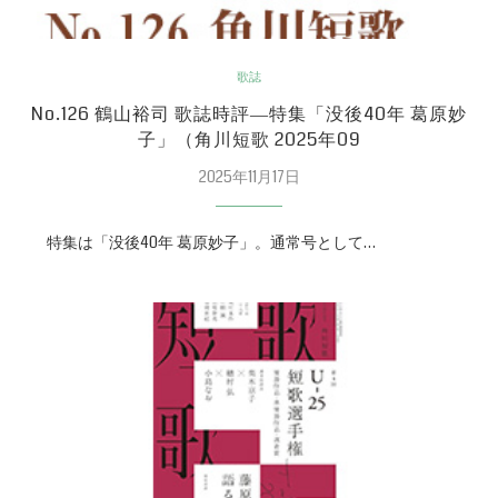
歌誌
No.126 鶴山裕司 歌誌時評―特集「没後40年 葛原妙
子」（角川短歌 2025年09
2025年11月17日
特集は「没後40年 葛原妙子」。通常号として…