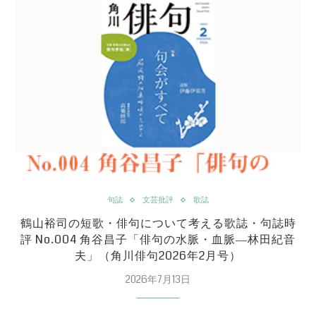
句誌
文芸批評
歌誌
鶴山裕司の短歌・俳句について考える歌誌・句誌時
評 No.004 角谷昌子「俳句の水脈・血脈―林田紀音
夫」（角川俳句2026年2月号）
2026年7月13日