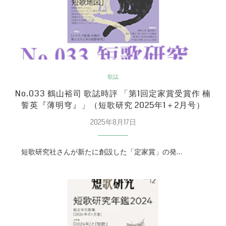
歌誌
No.033 鶴山裕司 歌誌時評 「第1回定家賞受賞作 楠
誓英『薄明穹』」（短歌研究 2025年1＋2月号）
2025年8月17日
短歌研究社さんが新たに創設した「定家賞」の発…