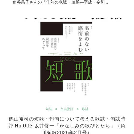
角谷昌子さんの「俳句の水脈・血脈―平成・令和…
句誌
文芸批評
歌誌
鶴山裕司の短歌・俳句について考える歌誌・句誌時
評 No.003 坂井修一「かなしみの歌びとたち」（角
川短歌2026年2月号）