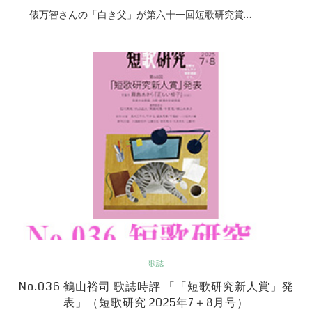
俵万智さんの「白き父」が第六十一回短歌研究賞…
歌誌
No.036 鶴山裕司 歌誌時評 「「短歌研究新人賞」発
表」（短歌研究 2025年7＋8月号）