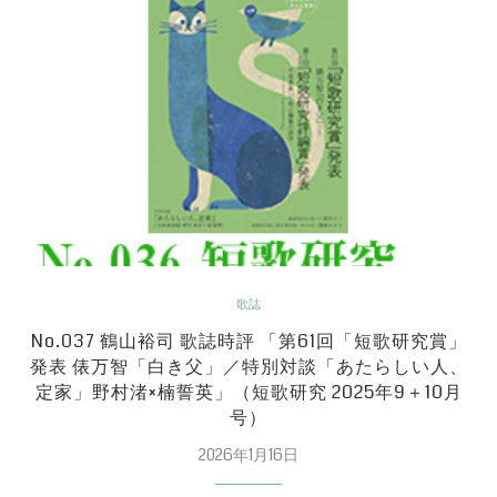
歌誌
No.037 鶴山裕司 歌誌時評 「第61回「短歌研究賞」
発表 俵万智「白き父」／特別対談「あたらしい人、
定家」野村渚×楠誓英」（短歌研究 2025年9＋10月
号）
2026年1月16日