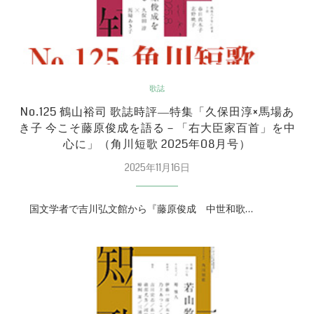
歌誌
No.125 鶴山裕司 歌誌時評―特集「久保田淳×馬場あ
き子 今こそ藤原俊成を語る－「右大臣家百首」を中
心に」（角川短歌 2025年08月号）
2025年11月16日
国文学者で吉川弘文館から『藤原俊成 中世和歌…