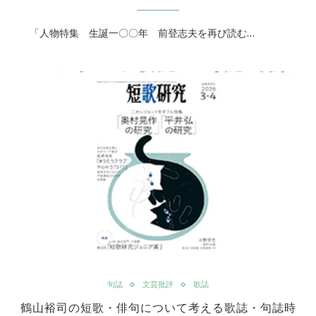
「人物特集 生誕一〇〇年 前登志夫を再び読む…
句誌
文芸批評
歌誌
鶴山裕司の短歌・俳句について考える歌誌・句誌時