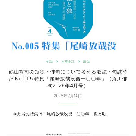
句誌
文芸批評
歌誌
鶴山裕司の短歌・俳句について考える歌誌・句誌時
評 No.005 特集「尾崎放哉没後一〇〇年」（角川俳
句2026年4月号）
2026年7月14日
今月号の特集は「尾崎放哉没後一〇〇年 孤と独…