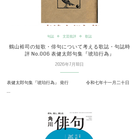
句誌
文芸批評
歌誌
鶴山裕司の短歌・俳句について考える歌誌・句誌時
評 No.006 表健太郎句集『琥珀行為』
2026年7月18日
表健太郎句集『琥珀行為』 発行 令和七年十一月二十日
…