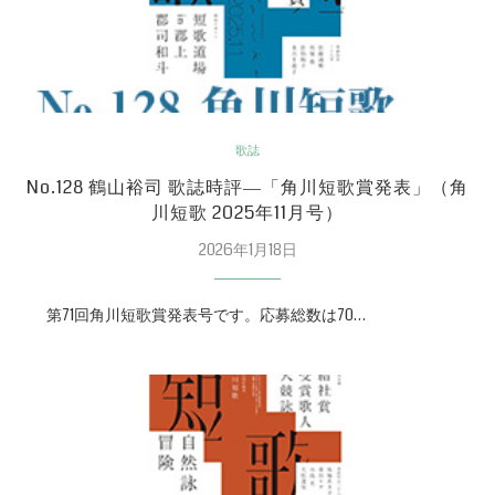
歌誌
No.128 鶴山裕司 歌誌時評―「角川短歌賞発表」（角
川短歌 2025年11月号）
2026年1月18日
第71回角川短歌賞発表号です。応募総数は70…