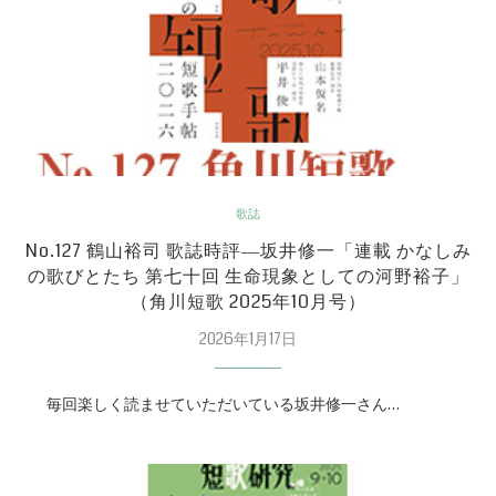
歌誌
No.127 鶴山裕司 歌誌時評―坂井修一「連載 かなしみ
の歌びとたち 第七十回 生命現象としての河野裕子」
（角川短歌 2025年10月号）
2026年1月17日
毎回楽しく読ませていただいている坂井修一さん…