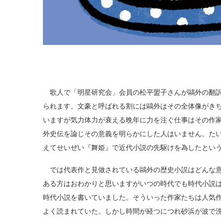
歌人で「明星研究会」会員の松平盟子さんが鷗外の翻訳
られます。文豪と呼ばれる割には鷗外はその全体像がき
いますが気力体力が衰える晩年に力を注ぐ仕事はその作
外史伝を論じその意義を明らかにした人はいません。た
えてせいぜい『舞姫』で近代小説の先駆けを為したとい
では代表作と見做されている鷗外の歴史小説はどんな意
ある方はおわかりと思いますがいつの時代でも時代小説
時代小説を書いていました。そういった作家たちは人気
よく読まれていた。しかし時間が経つにつれ砂浜が波で