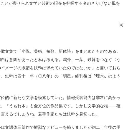
ることが察せられ文学と芸術の現在を把握する者のさりげない風を
同
歌文集で「小説、美術、短歌、新体詩」をまとめたものである。
明白は意図があったと私は考える。鷗外、一葉、鉄幹をつなぐ〈う
のイメージの系譜を鉄幹は求めていたのではないか」と書いておら
る。鉄幹は四十一年（〇八年）の「明星」終刊後は〝埋木〟のよう
位的に新たな文学を模索していた。情報受容能力は非常に高かっ
た。『うもれ木』も全方位的作品集です。しかし文学的な核――確
と言えるでしょうね。若手作家たちは鉄幹を見切った。
は文語体三部作で鮮烈なデビューを飾りましたが約二十年後の明