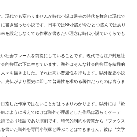
。現代でも変わりませんが時代小説は過去の時代を舞台に現代で
に書き綴った小説です。日本ではSF小説が今ひとつ盛んではあり
未来を設定しなくても作家が書きたい理念は時代小説でいくらでも
い社会フレームを前提にしていることです。現代でも江戸封建社
社会的抑圧の下に生きています。鷗外はそんな社会的抑圧を積極的
く人々を描きました。それは高い普遍性を持ちます。鷗外歴史小説
い。史伝がより歴史に即して普遍性を求める著作だったのは言うま
目指した作家ではないことがはっきりわかります。鷗外には『於
を結ぶように考えてゆけば鷗外が理想とした作品は恐らくゲーテ
は詩であり物語であり演劇です。時代的制約や資質から『ファウス
伝を書いた鷗外を専門小説家と呼ぶことはできません。彼は〝文学