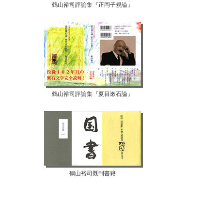
鶴山裕司評論集『正岡子規論』
鶴山裕司評論集『夏目漱石論』
鶴山裕司既刊書籍