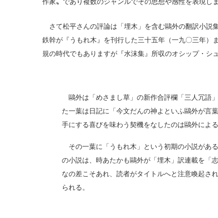
作家〟であり複数のジャンルでその思想や感性を表現し
さて松平さんの評論は「埋木」を含む鷗外の翻訳小説
鉄幹が『うもれ木』を刊行した三十五年（一九〇三年）
規の時代でもありますが『水沫集』所収のオシップ・シ
鷗外は「めさまし草」の新作合評欄「三人冗語」
た一葉は日記に「今文だんの神よといふ鷗外が言
手にする喜びを味わう契機をなしたのは鷗外によ
その一葉に「うもれ木」という初期の小説がある
の小説は、時あたかも鷗外が「埋木」訳連載を「
なの差こそあれ、読者がタイトルへと注意喚起さ
られる。