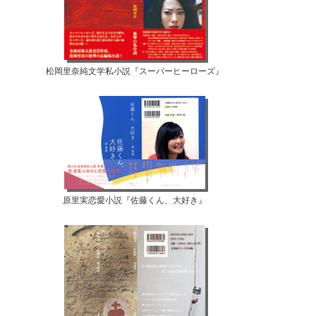
松岡里奈純文学私小説『スーパーヒーローズ』
原里実恋愛小説『佐藤くん、大好き』