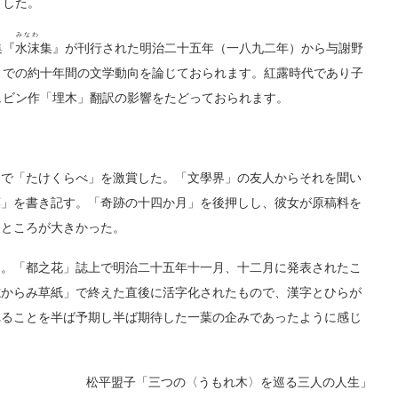
ました。
みなわ
集『
水沫
集』が刊行された明治二十五年（一八九二年）から与謝野
までの約十年間の文学動向を論じておられます。紅露時代であり子
ュビン作「埋木」翻訳の影響をたどっておられます。
で「たけくらべ」を激賞した。「文學界」の友人からそれを聞い
葉」を書き記す。「奇跡の十四か月」を後押しし、彼女が原稿料を
るところが大きかった。
。「都之花」誌上で明治二十五年十一月、十二月に発表されたこ
志からみ草紙」で終えた直後に活字化されたもので、漢字とひらが
れることを半ば予期し半ば期待した一葉の企みであったように感じ
松平盟子「三つの〈うもれ木〉を巡る三人の人生」