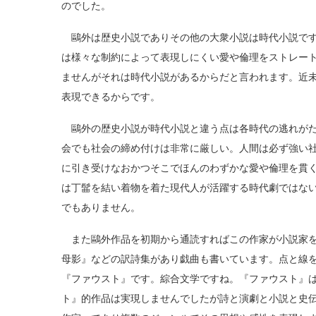
のでした。
鷗外は歴史小説でありその他の大衆小説は時代小説です
は様々な制約によって表現しにくい愛や倫理をストレート
ませんがそれは時代小説があるからだと言われます。近
表現できるからです。
鷗外の歴史小説が時代小説と違う点は各時代の逃れがた
会でも社会の締め付けは非常に厳しい。人間は必ず強い
に引き受けなおかつそこでほんのわずかな愛や倫理を貫
は丁髷を結い着物を着た現代人が活躍する時代劇ではな
でもありません。
また鷗外作品を初期から通読すればこの作家が小説家を
母影』などの訳詩集があり戯曲も書いています。点と線
『ファウスト』です。綜合文学ですね。『ファウスト』
ト』的作品は実現しませんでしたが詩と演劇と小説と史