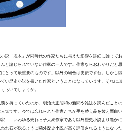
小説「埋木」が同時代の作家たちに与えた影響を詳細に論じてお
ちんと論じられていない作家の一人です。作家ならおわかりだと思
家にとって最重要のものです。鷗外の場合は史伝ですね。しかし鷗
いてい歴史小説を書いた作家ということになっています。それに加
うくらいでしょうか。
義を持っていたのか。明治大正昭和の新聞や雑誌を読んだことの
は人気です。今では忘れられた作家たちが手を替え品を替え面白い
作家――いわゆる売れっ子大衆作家であり鷗外歴史小説より遙かに
洗われ石が残るように鷗外歴史小説が高く評価されるようになった