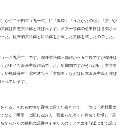
）から二十四年（九一年）に『舞姫』『うたかたの記』『文づか
の文体は変態文語体と呼ばれます。言文一致体の必要性は意識され
かった。従来的文語体と口語体を折衷した文体を試したのでした。
（一八九六年）です。鷗外文語体三部作から五年後ですが鷗外は
多くがドイツ浪漫主義作品でした。短期間ですがそれが広く文学界
星」や島崎藤村・北村透谷ら「文學界」などは日本浪漫主義と呼ば
知られています。
をとる。それも女性が男性に宛てた書き方で、一つは「木村鷹太
けでなく「明星」に関わる詩人、画家らが次々と実名で登場し「晶
地名からパリの観劇の話題やイギリスのラファエル前派にまで話は