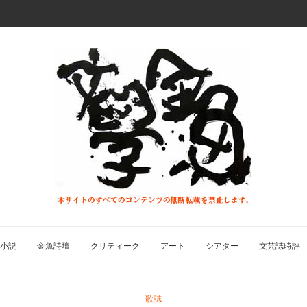
小説
金魚詩壇
クリティーク
アート
シアター
文芸誌時評
歌誌