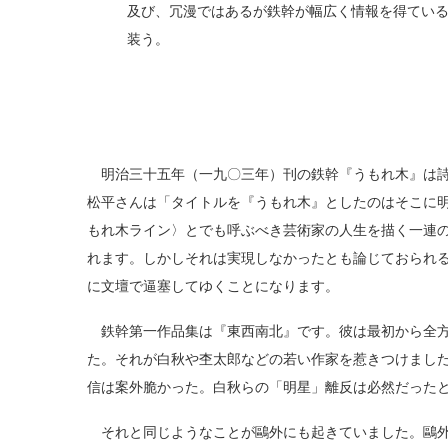
及び、冗漫ではあるが鉄幹が幅広く情報を得てい
装う。
明治三十五年（一九〇三年）刊の鉄幹『うもれ木』は詩
松平さんは「タイトルを『うもれ木』としたのはそこに
もれ木ライン〉とでも呼ぶべき芸術家の人生を描く一連
れます。しかしそれは実現しなかったとも論じておられ
に文壇で逼塞してゆくことになります。
鉄幹第一作品集は『東西南北』です。彼は最初から全方
た。それが白秋や杢太郎などの若い作家を惹きつけまし
信は案外脆かった。白秋らの「明星」離反は必然だった
それと同じようなことが鷗外にも起きていました。鷗外