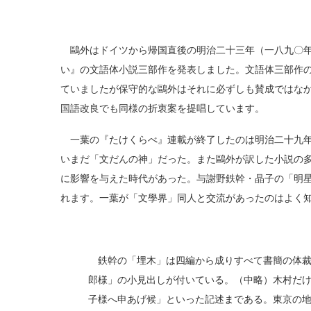
鷗外はドイツから帰国直後の明治二十三年（一八九〇年
い』の文語体小説三部作を発表しました。文語体三部作
ていましたが保守的な鷗外はそれに必ずしも賛成ではな
国語改良でも同様の折衷案を提唱しています。
一葉の『たけくらべ』連載が終了したのは明治二十九年
いまだ「文だんの神」だった。また鷗外が訳した小説の
に影響を与えた時代があった。与謝野鉄幹・晶子の「明
れます。一葉が「文學界」同人と交流があったのはよく
鉄幹の「埋木」は四編から成りすべて書簡の体裁
郎様」の小見出しが付いている。（中略）木村だ
子様へ申あげ候」といった記述まである。東京の