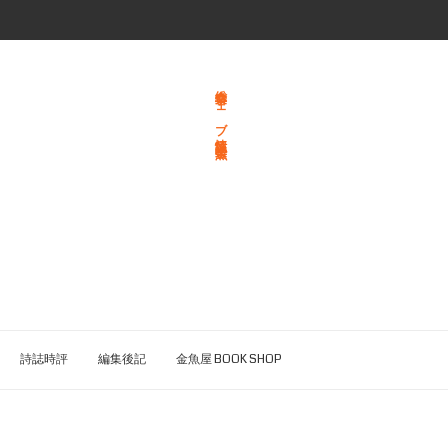
総合文学ウェブ情報誌 文学金魚
詩誌時評
編集後記
金魚屋 BOOK SHOP