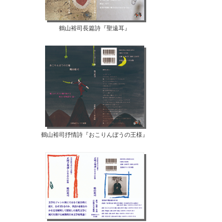
鶴山裕司長篇詩『聖遠耳』
鶴山裕司抒情詩『おこりんぼうの王様』