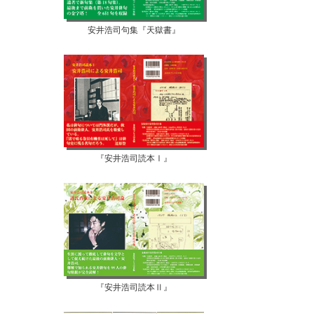
安井浩司句集『天獄書』
『安井浩司読本Ⅰ』
『安井浩司読本Ⅱ』