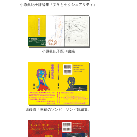
小原眞紀子評論集『文学とセクシュアリティ』
小原眞紀子既刊書籍
遠藤徹『幸福のゾンビ ゾンビ短編集』