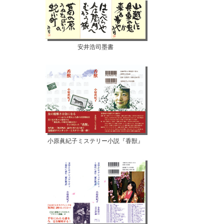
安井浩司墨書
小原眞紀子ミステリー小説『香獣』