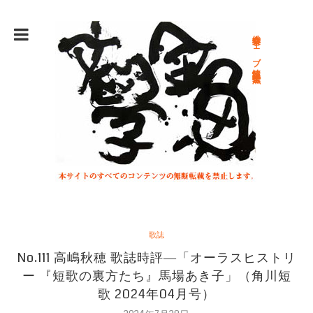
総合文学ウェブ情報誌 文学金魚
歌誌
No.111 高嶋秋穂 歌誌時評―「オーラスヒストリ
ー 『短歌の裏方たち』馬場あき子」（角川短
歌 2024年04月号）