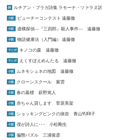
ルチアン・ブラガ詩集 ラモーナ・ツァラヌ訳
詩
ビューチーコンテスト 遠藤徹
小説
虚構探偵―『三四郎』殺人事件― 遠藤徹
小説
物語健康法（入門編） 遠藤徹
小説
キノコの森 遠藤徹
マンガ
えくすぽえめんたる 遠藤徹
マンガ
ムネモシュネの地図 遠藤徹
小説
クローンスクール 紫雲
小説
春の墓標 萩野篤人
小説
赤ちゃん貸します 菅原美架
小説
ショッキングピンクの痰壺 青山YURI子
小説
僕が詩人に･･･ 小松剛生
小説
偏態パズル 三浦俊彦
小説