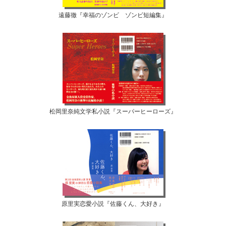
遠藤徹『幸福のゾンビ ゾンビ短編集』
松岡里奈純文学私小説『スーパーヒーローズ』
原里実恋愛小説『佐藤くん、大好き』