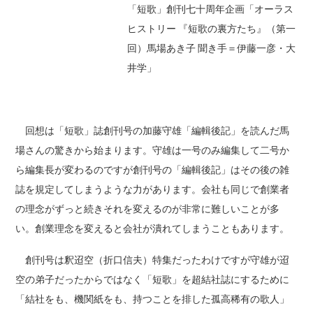
「短歌」創刊七十周年企画「オーラス
ヒストリー 『短歌の裏方たち』（第一
回）馬場あき子 聞き手＝伊藤一彦・大
井学」
回想は「短歌」誌創刊号の加藤守雄「編輯後記」を読んだ馬
場さんの驚きから始まります。守雄は一号のみ編集して二号か
ら編集長が変わるのですが創刊号の「編輯後記」はその後の雑
誌を規定してしまうような力があります。会社も同じで創業者
の理念がずっと続きそれを変えるのが非常に難しいことが多
い。創業理念を変えると会社が潰れてしまうこともあります。
創刊号は釈迢空（折口信夫）特集だったわけですが守雄が迢
空の弟子だったからではなく「短歌」を超結社誌にするために
「結社をも、機関紙をも、持つことを排した孤高稀有の歌人」