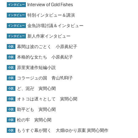
Interview of Gold Fishes
インタビュー
特別インタビュー＆講演
インタビュー
金魚詩壇討議＆インタビュー
インタビュー
新人作家インタビュー
インタビュー
幕間は波のごとく 小原眞紀子
小説
本格的な女たち 小原眞紀子
小説
原里実連作短編小説
小説
コラージュの国 青山YURI子
小説
ど、泥卍 寅間心閑
小説
オトコは遅々として 寅間心閑
小説
助平ども 寅間心閑
小説
松の牢 寅間心閑
小説
もうすぐ幕が開く 大畑ゆかり原案 寅間心閑作
小説