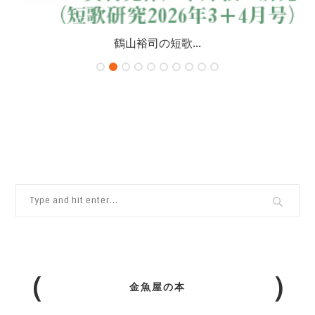
鶴山裕司の短歌...
金魚屋の本