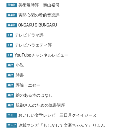
美術展時評 鶴山裕司
美術評
寅間心閑の肴的音楽評
音楽評
ONGAKU & BUNGAKU
音楽評
テレビドラマ評
TV
テレビバラエティ評
TV
YouTubeチャンネルレビュー
TV
小説
書評
詩書
書評
評論・エセー
書評
絵のある本のはなし
書評
親御さんのための読書講座
書評
おいしい文学レシピ 三日月クイイジーヌ
エセー
連載マンガ『もしかして文豪ちゃん？』りょん
マンガ