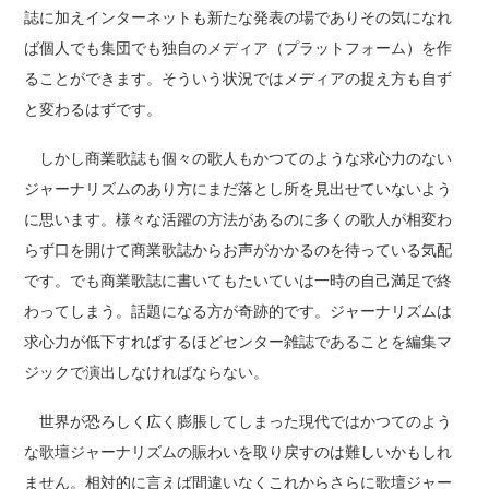
誌に加えインターネットも新たな発表の場でありその気になれ
ば個人でも集団でも独自のメディア（プラットフォーム）を作
ることができます。そういう状況ではメディアの捉え方も自ず
と変わるはずです。
しかし商業歌誌も個々の歌人もかつてのような求心力のない
ジャーナリズムのあり方にまだ落とし所を見出せていないよう
に思います。様々な活躍の方法があるのに多くの歌人が相変わ
らず口を開けて商業歌誌からお声がかかるのを待っている気配
です。でも商業歌誌に書いてもたいていは一時の自己満足で終
わってしまう。話題になる方が奇跡的です。ジャーナリズムは
求心力が低下すればするほどセンター雑誌であることを編集マ
ジックで演出しなければならない。
世界が恐ろしく広く膨脹してしまった現代ではかつてのよう
な歌壇ジャーナリズムの賑わいを取り戻すのは難しいかもしれ
ません。相対的に言えば間違いなくこれからさらに歌壇ジャー