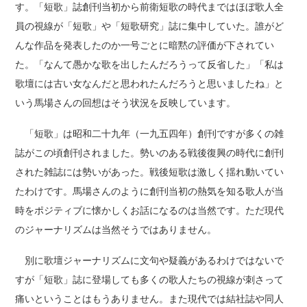
す。「短歌」誌創刊当初から前衛短歌の時代まではほぼ歌人全
員の視線が「短歌」や「短歌研究」誌に集中していた。誰がど
んな作品を発表したのか一号ごとに暗黙の評価が下されてい
た。「なんて愚かな歌を出したんだろうって反省した」「私は
歌壇には古い女なんだと思われたんだろうと思いましたね」と
いう馬場さんの回想はそう状況を反映しています。
「短歌」は昭和二十九年（一九五四年）創刊ですが多くの雑
誌がこの頃創刊されました。勢いのある戦後復興の時代に創刊
された雑誌には勢いがあった。戦後短歌は激しく揺れ動いてい
たわけです。馬場さんのように創刊当初の熱気を知る歌人が当
時をポジティブに懐かしくお話になるのは当然です。ただ現代
のジャーナリズムは当然そうではありません。
別に歌壇ジャーナリズムに文句や疑義があるわけではないで
すが「短歌」誌に登場しても多くの歌人たちの視線が刺さって
痛いということはもうありません。また現代では結社誌や同人