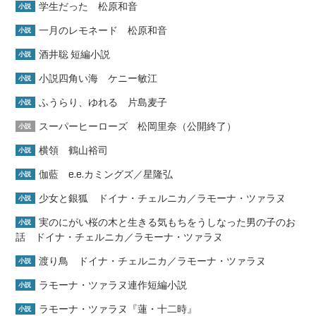
学生だった 松原和音
小説
一月のレモネード 松原和音
小説
酒井聡 短編小説
小説
小説四角い海 ケニー敏江
小説
ふうらり、ゆれる 片島麦子
小説
スーパーヒーローズ 松岡里奈（公開終了）
小説
横領 鶴山裕司
小説
伽藍 e.e.カミングズ／星隆弘
小説
少女と銀狐 ドイナ・チェルニカ／ラモーナ・ツァラヌ
小説
実のにがい桜の木と生きる気もちをうしなった男の子のお
小説
話 ドイナ・チェルニカ／ラモーナ・ツァラヌ
渡り鳥 ドイナ・チェルニカ／ラモーナ・ツァラヌ
小説
ラモーナ・ツァラヌ連作短編小説
小説
ラモーナ・ツァラヌ『蓮・十二時』
小説