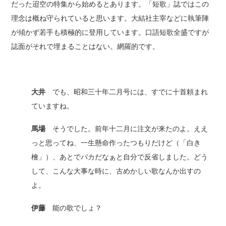
だった迢空の特集から始めるとあります。「短歌」誌ではこの
理念は概ね守られていると思います。大結社主宰などに執筆陣
が傾かず若手も積極的に登用しています。口語短歌全盛ですが
誌面がそれで埋まることはない。網羅的です。
大井
でも、昭和三十年二月号には、すでに十首頼まれ
ていますね。
馬場
そうでした。前年十二月に注文が来たのよ。ええ
っと思ってね、一生懸命作ったつもりだけど（「白き
檜」）、あとでバカだなぁと自分で反省しました。どう
して、こんな大事な時に、古めかしい歌なんか出すの
よ。
伊藤
能の歌でしょ？