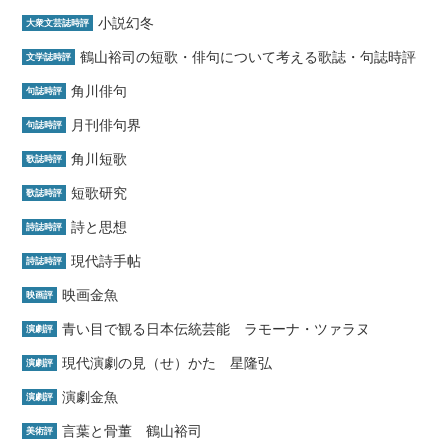
小説幻冬
大衆文芸誌時評
鶴山裕司の短歌・俳句について考える歌誌・句誌時評
文学誌時評
角川俳句
句誌時評
月刊俳句界
句誌時評
角川短歌
歌誌時評
短歌研究
歌誌時評
詩と思想
詩誌時評
現代詩手帖
詩誌時評
映画金魚
映画評
青い目で観る日本伝統芸能 ラモーナ・ツァラヌ
演劇評
現代演劇の見（せ）かた 星隆弘
演劇評
演劇金魚
演劇評
言葉と骨董 鶴山裕司
美術評