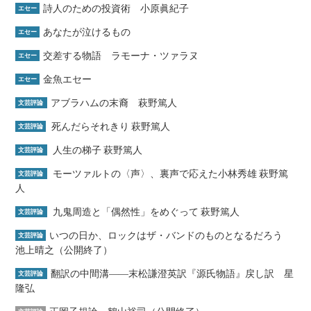
詩人のための投資術 小原眞紀子
エセー
あなたが泣けるもの
エセー
交差する物語 ラモーナ・ツァラヌ
エセー
金魚エセー
エセー
アブラハムの末裔 萩野篤人
文芸評論
死んだらそれきり 萩野篤人
文芸評論
人生の梯子 萩野篤人
文芸評論
モーツァルトの〈声〉、裏声で応えた小林秀雄 萩野篤
文芸評論
人
九鬼周造と「偶然性」をめぐって 萩野篤人
文芸評論
いつの日か、ロックはザ・バンドのものとなるだろう
文芸評論
池上晴之（公開終了）
翻訳の中間溝――末松謙澄英訳『源氏物語』戻し訳 星
文芸評論
隆弘