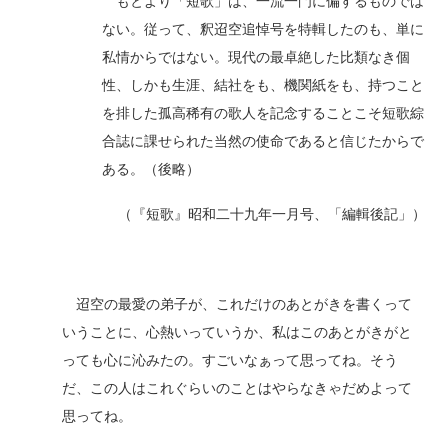
もとより「短歌」は、一流一門に偏するものでは
ない。従って、釈迢空追悼号を特輯したのも、単に
私情からではない。現代の最卓絶した比類なき個
性、しかも生涯、結社をも、機関紙をも、持つこと
を排した孤高稀有の歌人を記念することこそ短歌綜
合誌に課せられた当然の使命であると信じたからで
ある。（後略）
（『短歌』昭和二十九年一月号、「編輯後記」）
迢空の最愛の弟子が、これだけのあとがきを書くって
いうことに、心熱いっていうか、私はこのあとがきがと
っても心に沁みたの。すごいなぁって思ってね。そう
だ、この人はこれぐらいのことはやらなきゃだめよって
思ってね。