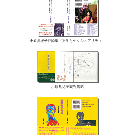
小原眞紀子評論集『文学とセクシュアリティ』
小原眞紀子既刊書籍