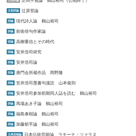
正岡子規論 鶴山裕司（公開終了）
文芸評論
辻原登論
文芸評論
現代詩人論 鶴山裕司
詩論
前衛俳句作家論
詩論
高柳重信とその時代
詩論
安井浩司研究
詩論
安井浩司論
詩論
唐門会所蔵作品 岡野隆
詩論
安井浩司墨書句漫読 山本俊則
詩論
安井浩司参加初期同人誌を読む 鶴山裕司
詩論
馬場あき子論 鶴山裕司
詩論
福島泰樹論 鶴山裕司
詩論
加藤郁乎論 鶴山裕司
詩論
日本伝統芸能論 ラモーナ・ツァラヌ
古典芸能論