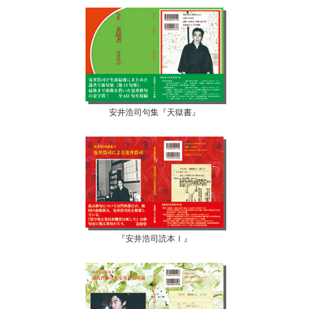
安井浩司句集『天獄書』
『安井浩司読本Ⅰ』