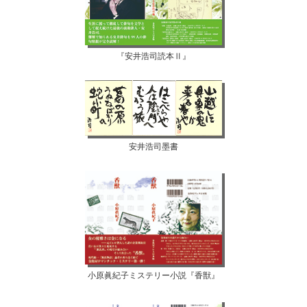
『安井浩司読本Ⅱ』
安井浩司墨書
小原眞紀子ミステリー小説『香獣』