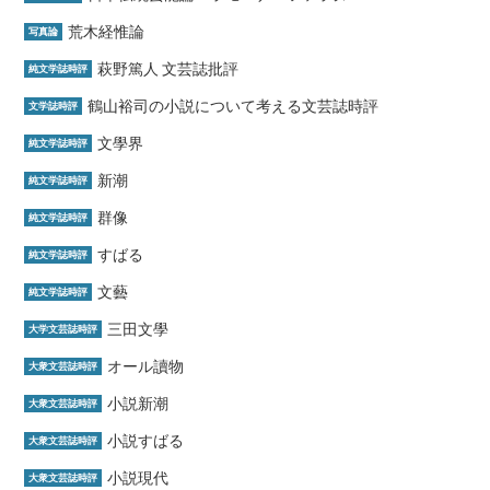
荒木経惟論
写真論
萩野篤人 文芸誌批評
純文学誌時評
鶴山裕司の小説について考える文芸誌時評
文学誌時評
文學界
純文学誌時評
新潮
純文学誌時評
群像
純文学誌時評
すばる
純文学誌時評
文藝
純文学誌時評
三田文學
大学文芸誌時評
オール讀物
大衆文芸誌時評
小説新潮
大衆文芸誌時評
小説すばる
大衆文芸誌時評
小説現代
大衆文芸誌時評