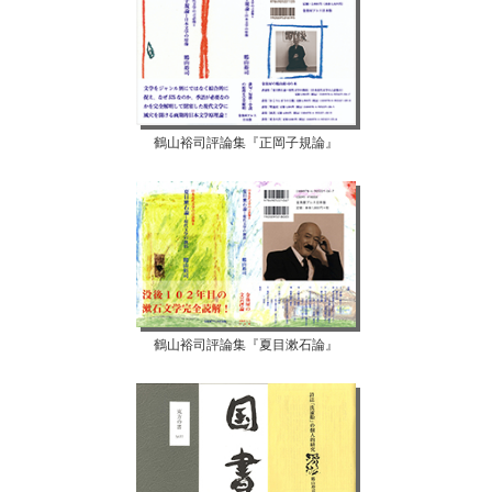
鶴山裕司評論集『正岡子規論』
鶴山裕司評論集『夏目漱石論』