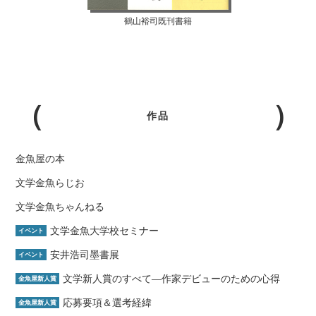
鶴山裕司既刊書籍
作品
金魚屋の本
文学金魚らじお
文学金魚ちゃんねる
文学金魚大学校セミナー
イベント
安井浩司墨書展
イベント
文学新人賞のすべて―作家デビューのための心得
金魚屋新人賞
応募要項＆選考経緯
金魚屋新人賞