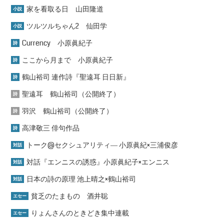
家を看取る日 山田隆道
小説
ツルツルちゃん2 仙田学
小説
Currency 小原眞紀子
詩
ここから月まで 小原眞紀子
詩
鶴山裕司 連作詩『聖遠耳 日日新』
詩
聖遠耳 鶴山裕司（公開終了）
詩
羽沢 鶴山裕司（公開終了）
詩
高津敬三 俳句作品
詩
トーク@セクシュアリティ― 小原眞紀×三浦俊彦
対話
対話『エンニスの誘惑』小原眞紀子×エンニス
対話
日本の詩の原理 池上晴之×鶴山裕司
対話
貧乏のたまもの 酒井聡
エセー
りょんさんのときどき集中連載
エセー