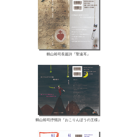
鶴山裕司長篇詩『聖遠耳』
鶴山裕司抒情詩『おこりんぼうの王様』