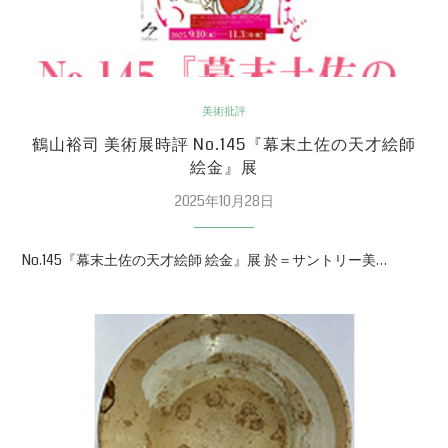
美術批評
鶴山裕司 美術展時評 No.145『幕末土佐の天才絵師
絵金』展
2025年10月28日
No.145『幕末土佐の天才絵師 絵金』展 於＝サントリー美…