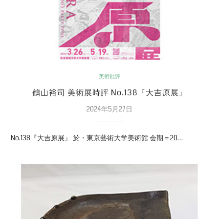
美術批評
鶴山裕司 美術展時評 No.138『大吉原展』
2024年5月27日
No.138『大吉原展』 於・東京藝術大学美術館 会期＝20…