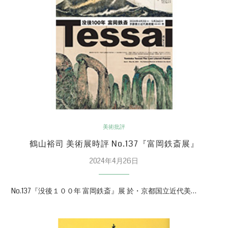
美術批評
鶴山裕司 美術展時評 No.137『富岡鉄斎展』
2024年4月26日
No.137『没後１００年 富岡鉄斎』展 於・京都国立近代美…