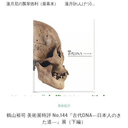
蓮月尼の瓢箪徳利（最幕末） 蓮月(れんげつ)…
美術批評
鶴山裕司 美術展時評 No.144『古代DNA―日本人のき
た道―』展（下編）