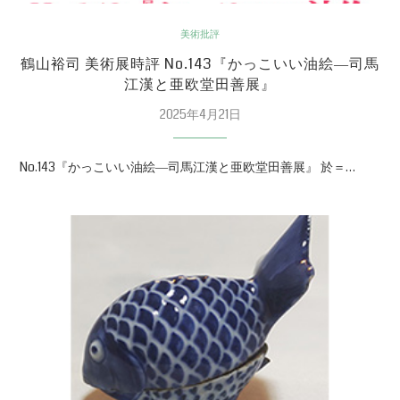
美術批評
鶴山裕司 美術展時評 No.143『かっこいい油絵―司馬
江漢と亜欧堂田善展』
2025年4月21日
No.143『かっこいい油絵―司馬江漢と亜欧堂田善展』 於＝…