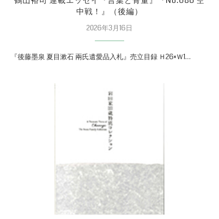
鶴山裕司 連載エッセイ『言葉と骨董』『No.086 空
中戦！』（後編）
2026年3月16日
『後藤墨泉 夏目漱石 兩氏遺愛品入札』売立目録 Ｈ26×Ｗ1…