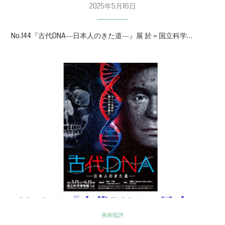
2025年5月16日
No.144『古代DNA―日本人のきた道―』展 於＝国立科学…
美術批評