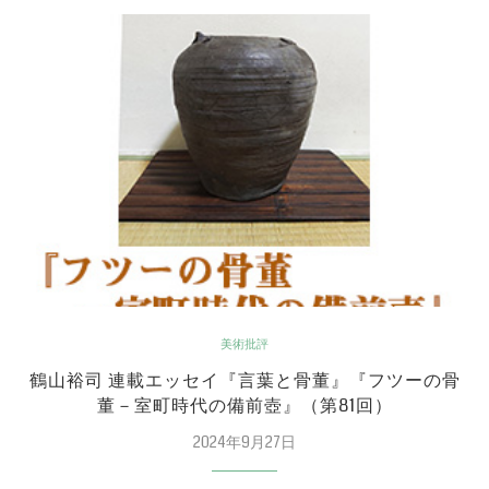
美術批評
鶴山裕司 連載エッセイ『言葉と骨董』『フツーの骨
董－室町時代の備前壺』（第81回）
2024年9月27日