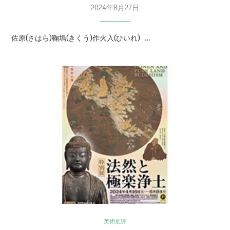
2024年8月27日
佐原(さはら)鞠塢(きくう)作火入(ひいれ) …
美術批評