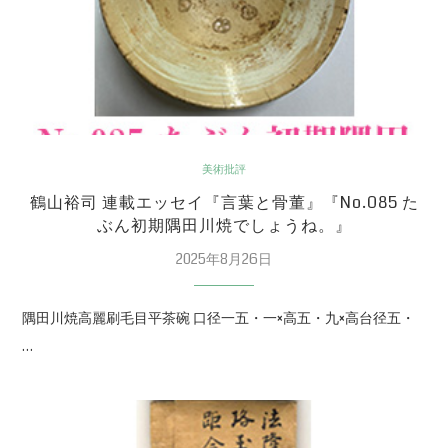
美術批評
鶴山裕司 連載エッセイ『言葉と骨董』『No.085 た
ぶん初期隅田川焼でしょうね。』
2025年8月26日
隅田川焼高麗刷毛目平茶碗 口径一五・一×高五・九×高台径五・
…