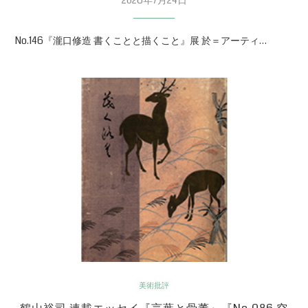
No.146『瀧口修造 書くことと描くこと』展 於＝アーティ…
美術批評