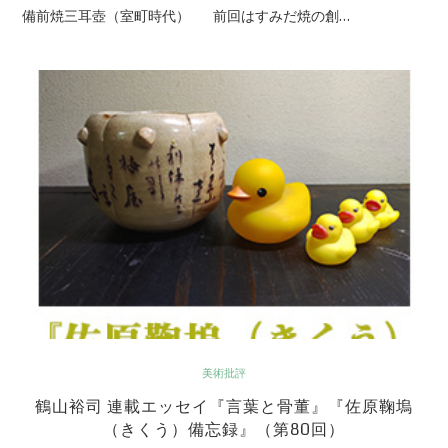
備前焼三耳壺（室町時代） 前回はすみだ焼の創…
美術批評
鶴山裕司 連載エッセイ『言葉と骨董』『佐原鞠塢
（きくう）備忘録』（第80回）