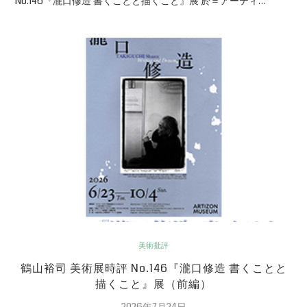
No.146『瀧口修造 書くことと描くこと』展 於＝アーティ…
美術批評
鶴山裕司 美術展時評 No.146『瀧口修造 書くことと
描くこと』展（前編）
2026年7月24日