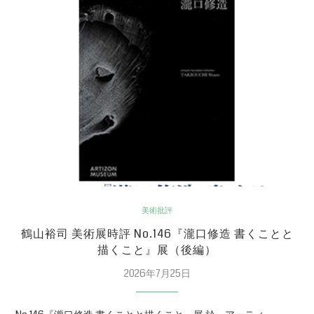
美術批評
鶴山裕司 美術展時評 No.146『瀧口修造 書くことと
描くこと』展（後編）
2026年7月25日