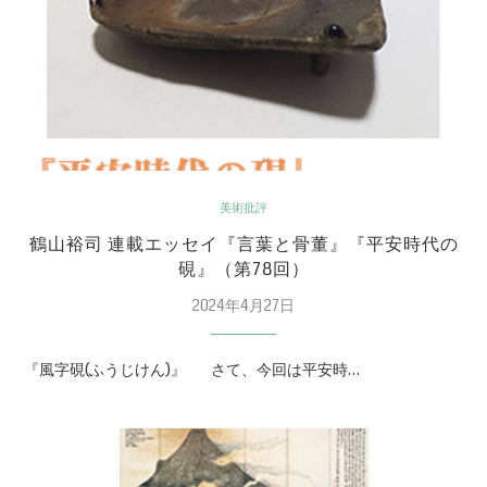
美術批評
鶴山裕司 連載エッセイ『言葉と骨董』『平安時代の
硯』（第78回）
2024年4月27日
『風字硯(ふうじけん)』 さて、今回は平安時…