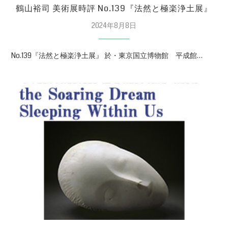
鶴山裕司 美術展時評 No.139『法然と極楽浄土展』
2024年8月8日
No.139『法然と極楽浄土展』 於・東京国立博物館 平成館…