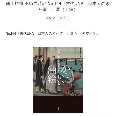
鶴山裕司 美術展時評 No.144『古代DNA―日本人のき
た道―』展（上編）
2025年5月15日
No.144『古代DNA―日本人のきた道―』展 於＝国立科学…