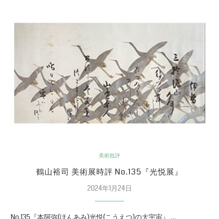
美術批評
鶴山裕司 美術展時評 No.135『光悦展』
2024年1月24日
No.135『本阿弥(ほんあみ)光悦(こうえつ)の大宇宙』 …