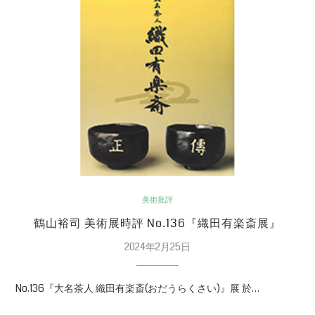
美術批評
鶴山裕司 美術展時評 No.136『織田有楽斎展』
2024年2月25日
No.136『大名茶人 織田有楽斎(おだうらくさい)』展 於…