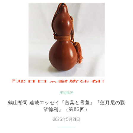
美術批評
鶴山裕司 連載エッセイ『言葉と骨董』『蓮月尼の瓢
箪徳利』（第83回）
2025年5月21日