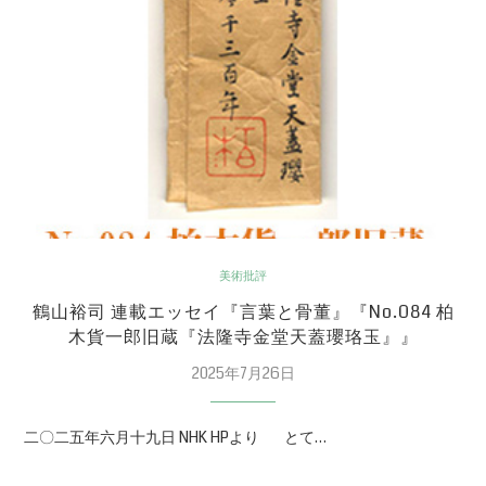
美術批評
鶴山裕司 連載エッセイ『言葉と骨董』『No.084 柏
木貨一郎旧蔵『法隆寺金堂天蓋瓔珞玉』』
2025年7月26日
二〇二五年六月十九日 NHK HPより とて…