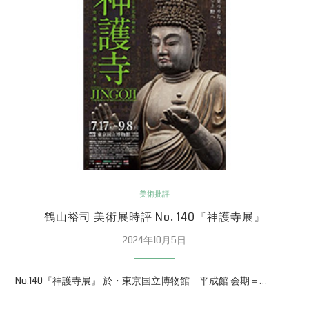
美術批評
鶴山裕司 美術展時評 No. 140『神護寺展』
2024年10月5日
No.140『神護寺展』 於・東京国立博物館 平成館 会期＝…