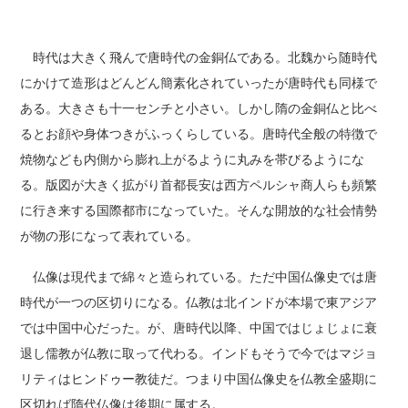
時代は大きく飛んで唐時代の金銅仏である。北魏から随時代
にかけて造形はどんどん簡素化されていったが唐時代も同様で
ある。大きさも十一センチと小さい。しかし隋の金銅仏と比べ
るとお顔や身体つきがふっくらしている。唐時代全般の特徴で
焼物なども内側から膨れ上がるように丸みを帯びるようにな
る。版図が大きく拡がり首都長安は西方ペルシャ商人らも頻繁
に行き来する国際都市になっていた。そんな開放的な社会情勢
が物の形になって表れている。
仏像は現代まで綿々と造られている。ただ中国仏像史では唐
時代が一つの区切りになる。仏教は北インドが本場で東アジア
では中国中心だった。が、唐時代以降、中国ではじょじょに衰
退し儒教が仏教に取って代わる。インドもそうで今ではマジョ
リティはヒンドゥー教徒だ。つまり中国仏像史を仏教全盛期に
区切れば隋代仏像は後期に属する。