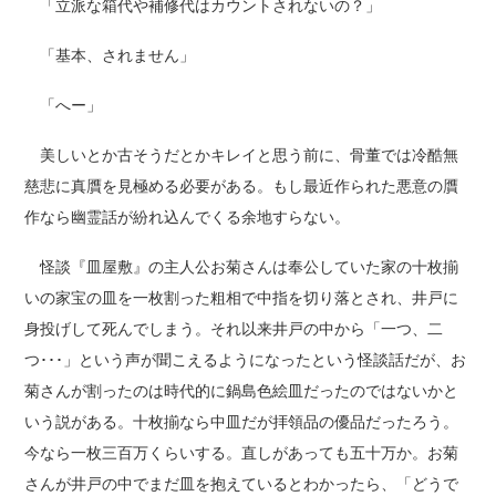
「立派な箱代や補修代はカウントされないの？」
「基本、されません」
「へー」
美しいとか古そうだとかキレイと思う前に、骨董では冷酷無
慈悲に真贋を見極める必要がある。もし最近作られた悪意の贋
作なら幽霊話が紛れ込んでくる余地すらない。
怪談『皿屋敷』の主人公お菊さんは奉公していた家の十枚揃
いの家宝の皿を一枚割った粗相で中指を切り落とされ、井戸に
身投げして死んでしまう。それ以来井戸の中から「一つ、二
つ･･･」という声が聞こえるようになったという怪談話だが、お
菊さんが割ったのは時代的に鍋島色絵皿だったのではないかと
いう説がある。十枚揃なら中皿だが拝領品の優品だったろう。
今なら一枚三百万くらいする。直しがあっても五十万か。お菊
さんが井戸の中でまだ皿を抱えているとわかったら、「どうで