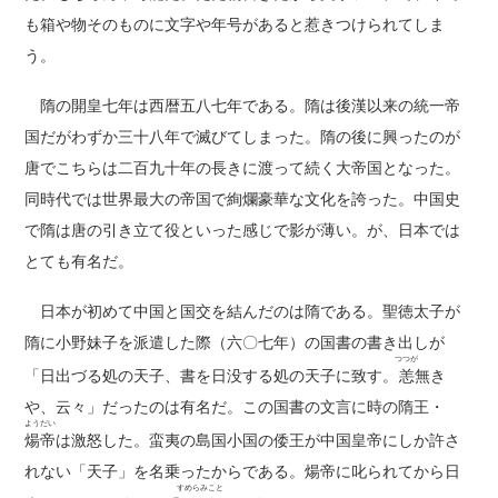
も箱や物そのものに文字や年号があると惹きつけられてしま
う。
隋の開皇七年は西暦五八七年である。隋は後漢以来の統一帝
国だがわずか三十八年で滅びてしまった。隋の後に興ったのが
唐でこちらは二百九十年の長きに渡って続く大帝国となった。
同時代では世界最大の帝国で絢爛豪華な文化を誇った。中国史
で隋は唐の引き立て役といった感じで影が薄い。が、日本では
とても有名だ。
日本が初めて中国と国交を結んだのは隋である。聖徳太子が
隋に小野妹子を派遣した際（六〇七年）の国書の書き出しが
つつが
「日出づる処の天子、書を日没する処の天子に致す。
恙
無き
や、云々」だったのは有名だ。この国書の文言に時の隋王・
ようだい
煬帝
は激怒した。蛮夷の島国小国の倭王が中国皇帝にしか許さ
れない「天子」を名乗ったからである。煬帝に叱られてから日
すめらみこと