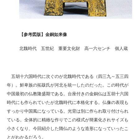
【参考図版】金銅如来像
北魏時代 五世紀 重要文化財 高一六センチ 個人蔵
五胡十六国時代に次ぐのが北魏時代である（四三九～五三四
年）。鮮卑族の拓跋氏が河北を統一したのだった。この時代が
中国最初の仏教隆盛期である。台座付きの金銅仏は五胡十六国
時代にも作られていたが北魏時代に本格化する。仏像の表現も
すっかり中国風になっている。光背は別に作られ取り付けられ
ている。全体的に精緻な作りでこの様式が簡素化されサイズも
小さくなり、今回紹介した隋仏のような造形になっていったこ
とがわかるだろう。