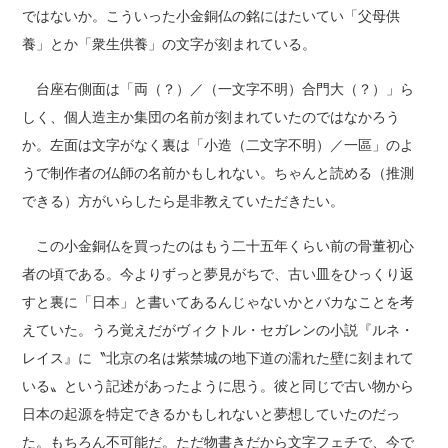
ではないか。こういった小金銅仏の銘にはたいてい「父母供
養」とか「衆生供養」の文字が刻まれている。
台座右側面は「両（？）／（一文字不明）合門大（？）」ら
しく、個人造主か集団の名前が刻まれていたのではなかろう
か。左面は文字がなく裏は「小造（二文字不明）／一區」のよ
うで制作者の仏師の名前かもしれない。ちゃんと読める（推測
できる）方がいらしたら是非教えていただきたい。
この小金銅仏を買ったのはもう二十五年くらい前の骨董初心
者の頃である。今よりずっと夢見がちで、古い皿をひっくり返
すと裏に「日本」と書いてあるんじゃないかとバカなことを考
えていた。うろ覚えだがヴィクトル・セガレンの小説『ルネ・
レイス』に〝北京の名は紫禁城の地下道の濡れた壁に刻まれて
いる〟という記述があったように思う。彼と同じで古い物から
日本の起源を特定できるかもしれないと夢想していたのだっ
た。もちろん不可能だ。ただ物書きだから文字フェチで、今で