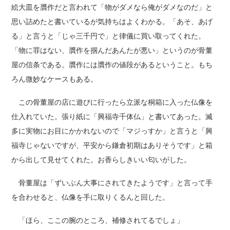
絵大皿を贋作だと言われて「物がダメなら俺がダメなのだ」と
思い詰めたと書いているが気持ちはよくわかる。「あそ、あげ
る」と言うと「じゃ三千円で」と律儀に買い取ってくれた。
「物に罪はない、贋作を掴んだあんたが悪い」というのが骨董
屋の信条である。贋作には贋作の値段があるということ。もち
ろん微妙なケースもある。
この骨董屋の店に遊びに行ったら立派な桐箱に入った仏像を
仕入れていた。張り紙に「興福寺千体仏」と書いてあった。滅
多に実物にお目にかかれないので「マジっすか」と言うと「興
福寺じゃないですが、平安から鎌倉初期はありそうです」と箱
から出して見せてくれた。お香らしきいい匂いがした。
骨董屋は「ずいぶん大事にされてきたようです」と言って手
を合わせると、仏像を手に取りくるんと回した。
「ほら、ここの腕のところ、補修されてるでしょ」