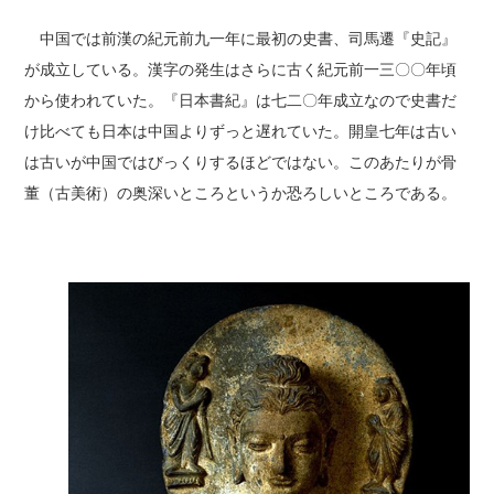
中国では前漢の紀元前九一年に最初の史書、司馬遷『史記』
が成立している。漢字の発生はさらに古く紀元前一三〇〇年頃
から使われていた。『日本書紀』は七二〇年成立なので史書だ
け比べても日本は中国よりずっと遅れていた。開皇七年は古い
は古いが中国ではびっくりするほどではない。このあたりが骨
董（古美術）の奥深いところというか恐ろしいところである。