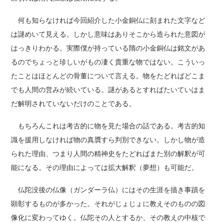
何も知らなければ今回紹介した小金銅仏に刻まれた文字など
は謎めいて見える。しかし意味はありそこから造られた意図が
はっきりわかる。実際僕が持っている隋の小金銅仏は銘文があ
るのでちょっと珍しいがもの凄く貴重な物ではない。こういっ
たことはほとんどの骨董について言える。物をたどればどこま
でも人間の営みが続いている。謎があるとすればたいていはま
だ解明されていないだけのことである。
もちろんこれは考古的に物を見た場合の話である。考古的知
識を援用しなければ物の真贋すら判別できない。しかし物が造
られた理由、つまり人間の精神史をたどればまた別の解釈が可
能になる。その理由によっては拡大解釈（夢想）も可能だ。
仏陀没後の仏像（ガンダーラ仏）にはその生涯を描き事蹟を
顕彰するものが多かった。それがじょじょに教えそのものの図
像化に変わってゆく。仏陀その人とするか、その教えの中核で