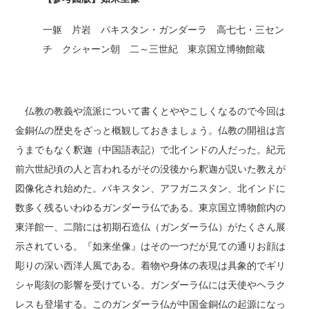
一躯 片岩 パキスタン・ガンダーラ 高七七・三セン
チ クシャーン朝 二～三世紀 東京国立博物館蔵
仏教の教義や流派について書くとややこしくなるので今回は
金銅仏の歴史をざっと概観しておきましょう。仏教の開祖は言
うまでもなく釈迦（中国語表記）で北インドの人だった。紀元
前六世紀頃の人と言われるがその没後から釈迦が説いた教えが
図像化され始めた。パキスタン、アフガニスタン、北インドに
数多く残るいわゆるガンダーラ仏である。東京国立博物館内の
東洋館一、二階には初期石造仏（ガンダーラ仏）がたくさん展
示されている。『如来坐像』はその一つだが見ての通りお顔は
彫りの深い西洋人風である。着物や身体の表現は具象的でギリ
シャ彫刻の影響を受けている。ガンダーラ仏には天使やヘラク
レスも登場する。このガンダーラ仏が中国金銅仏の起源になっ