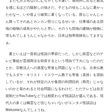
まだ七月上旬なのにむちゃくちゃ暑い。昼間外に出ると殺気
を感じるほどの陽射しの強さだ。子どもの頃もこんなに暑かっ
たかなー。いや昔より確実に暑くなっている。雨もじゃんじゃ
ん降ってそのあとカンカン照りになるせいか、仕事場のある団
地の植物の成長がやたらと早い。そのうち団地の建物が植物に
埋もれてしまうんじゃなかろか。日本は熱帯雨林化してますな
ぁ。
夏といえば一昔前は怪談の季節だった。しかし除霊などのテ
レビ番組が霊感商法を助長するという理由で下火になったのだ
とか。宗教法人への過度な寄進も問題になっている。古来仏教
でもユダヤ・キリスト・イスラーム教でも寄進（喜捨）を奨励
しているが、それが特定の人や集団の利潤目的（商売）じゃな
いのかと疑われると社会問題になるわけだ。ただテレビは自主
規制だがYouTubeなどでは相変わらず怪談話が盛んである。現
代人の多くは幽霊など信じちゃいないがエンタメ怪談話は
Welcomeなんでしょうね。