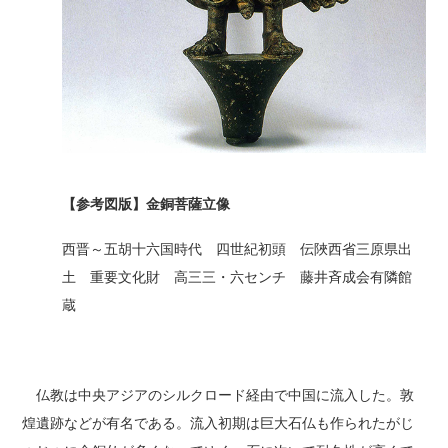
【参考図版】金銅菩薩立像
西晋～五胡十六国時代 四世紀初頭 伝陜西省三原県出
土 重要文化財 高三三・六センチ 藤井斉成会有隣館
蔵
仏教は中央アジアのシルクロード経由で中国に流入した。敦
煌遺跡などが有名である。流入初期は巨大石仏も作られたがじ