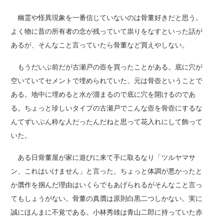
幽霊や怪異現象を一番信じていないのは骨董好きだと思う。
よく物に昔の所有者の念が残っていて祟りをなすといった話が
あるが、そんなこと言っていたら骨董など買えやしない。
もうだいぶ前だが古瀬戸の壺を買ったことがある。底に穴が
空いていてセメントで埋められていた。元は骨壺ということで
ある。地中に埋めると水が溜まるので底に穴を開けるのであ
る。ちょっと珍しいタイプの古瀬戸でこんな壺を骨壺にするな
んてずいぶん粋な人だったんだねと思って花入れにして飾って
いた。
ある日骨董屋が家に遊びに来て手に取るなり「ツルヤマサ
ン、これはいけません」と言った。ちょっと体調が悪かったと
か贋作を掴んだ理由はいくらでもあげられるがそんなこと言っ
てもしょうがない。骨董の真贋は原則白黒二つしかない。実に
誠にほんまに不覚である。小林秀雄は青山二郎に持っていた赤