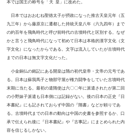
本では国王の称号を「
天皇
」に改めた。
日本ではおおむね聖徳太子が摂政になった推古天皇元年（五
九三年）から藤原京に遷都した持統天皇八年（六九四年）まで
の約百年を飛鳥時代と呼び前時代の古墳時代と区別する。なぜ
かと言うと飛鳥時代になって初めて日本は本格的漢字文化（文
字文化）になったからである。文字は流入していたが古墳時代
までの日本は無文字文化だった。
小金銅仏の銘記にある開皇は隋の初代皇帝・文帝の元号であ
る。日本は蘇我馬子と物部守屋が権力闘争をしていた古墳時代
末期に当たる。最初の遣隋使は六〇〇年に派遣されたが第二回
の小野妹子派遣も日本側には記録がない。後の日本の正史『日
本書紀』にも記されておらず中国の『隋書』などが頼りであ
る。古墳時代までの日本の動向は中国の史書を参照するか、口
承で伝えられ後に『日本書紀』や『古事記』にまとめられた内
容を信じるしかない。