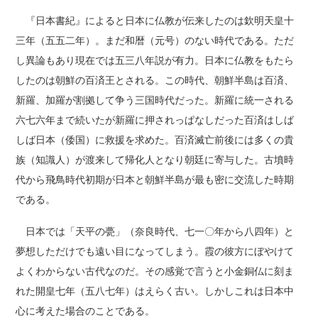
『日本書紀』によると日本に仏教が伝来したのは欽明天皇十
三年（五五二年）。まだ和暦（元号）のない時代である。ただ
し異論もあり現在では五三八年説が有力。日本に仏教をもたら
したのは朝鮮の百済王とされる。この時代、朝鮮半島は百済、
新羅、加羅が割拠して争う三国時代だった。新羅に統一される
六七六年まで続いたが新羅に押されっぱなしだった百済はしば
しば日本（倭国）に救援を求めた。百済滅亡前後には多くの貴
族（知識人）が渡来して帰化人となり朝廷に寄与した。古墳時
代から飛鳥時代初期が日本と朝鮮半島が最も密に交流した時期
である。
日本では「天平の甍」（奈良時代、七一〇年から八四年）と
夢想しただけでも遠い目になってしまう。霞の彼方にぼやけて
よくわからない古代なのだ。その感覚で言うと小金銅仏に刻ま
れた開皇七年（五八七年）はえらく古い。しかしこれは日本中
心に考えた場合のことである。