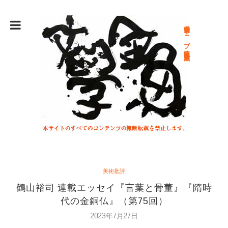
総合文学ウェブ情報誌 文学金魚
美術批評
鶴山裕司 連載エッセイ『言葉と骨董』『隋時
代の金銅仏』（第75回）
2023年7月27日