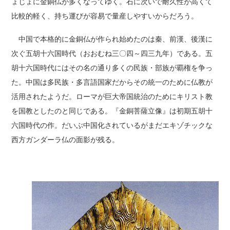
ょじょに金銅仏が多くなってゆく。石に次いで耐久性が高くて
比較的軽く、持ち運びが容易で量産しやすいからだろう。
中国で本格的に金銅仏が作られ始めたのは秦、前漢、後漢に
次ぐ五胡十六国時代（おおむね三〇四～四三九年）である。五
胡十六国時代にはその名の通り多くの民族・部族が覇権を争っ
た。中国は多民族・多言語国家だからその統一のために仏教が
活用されたようだ。ローマが巨大帝国統治のためにキリスト教
を国教としたのと同じである。『金銅菩薩立像』は初期五胡十
六国時代の作。だいぶ中国化されているがまだエキゾチックな
西方ガンダーラ仏の面影が残る。