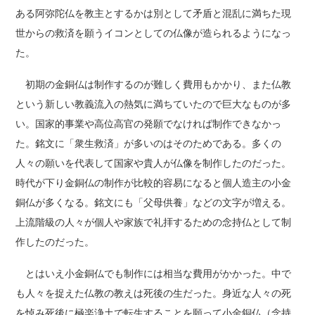
ある阿弥陀仏を教主とするかは別として矛盾と混乱に満ちた現
世からの救済を願うイコンとしての仏像が造られるようになっ
た。
初期の金銅仏は制作するのが難しく費用もかかり、また仏教
という新しい教義流入の熱気に満ちていたので巨大なものが多
い。国家的事業や高位高官の発願でなければ制作できなかっ
た。銘文に「衆生救済」が多いのはそのためである。多くの
人々の願いを代表して国家や貴人が仏像を制作したのだった。
時代が下り金銅仏の制作が比較的容易になると個人造主の小金
銅仏が多くなる。銘文にも「父母供養」などの文字が増える。
上流階級の人々が個人や家族で礼拝するための念持仏として制
作したのだった。
とはいえ小金銅仏でも制作には相当な費用がかかった。中で
も人々を捉えた仏教の教えは死後の生だった。身近な人々の死
を悼み死後に極楽浄土で転生することを願って小金銅仏（念持