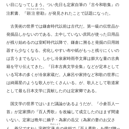
い目になってしまう。つい先日も定家自筆の『古今和歌集』の
けんちゅうみっかん
注釈書、『
顕注密勘
』が発見されたことで話題になった。
古美術の世界では鎌倉時代以前は古代だ。第一級の伝世品か
発掘品しかないのである。土中していない庶民が使った日用品
が残り始めるのは室町時代以降で、鎌倉に溯ると発掘の日用雑
器すら少なくなる。劣化しやすい布や紙がもっと残りにくいの
は言うまでもない。しかし冷泉家時雨亭文庫は膨大な量の古典
籍を守り伝えてきた。『日本古典文学全集』などが定本として
いる写本の多くが冷泉家蔵だ。人麻呂や家持など和歌の世界に
は綺羅星のような歌人がたくさんいる。が、歌人として歌道家
として最も日本文学に貢献したのは定家卿である。
国文学の世界ではいまだ議論があるようだが、『小倉百人一
首』が定家撰の『百人秀歌』を改編して成立したのはまず間違
いない。定家は晩年に嫡子・為家の岳父（為家の妻のお父さ
れんしょう
ん、義父ですね）宇都宮
蓮生
の依頼で『百人秀歌』を撰び贈っ