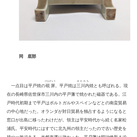
同 底部
けんびょう
みかわち
一点目は平戸焼の
硯屏
。平戸焼は
三川内
焼とも呼ばれる。現
在の長崎県佐世保市三川内の平戸藩で焼かれた磁器である。江
戸時代初期まで平戸はポルトガルやスペインなどとの南蛮貿易
の中心地だった。オランダが対日貿易を独占するようになると
窓口が出島に移ったわけだが。領主は平安時代から続く名家松
浦氏。平安時代にはすでに北九州の領主だったので古い歴史を