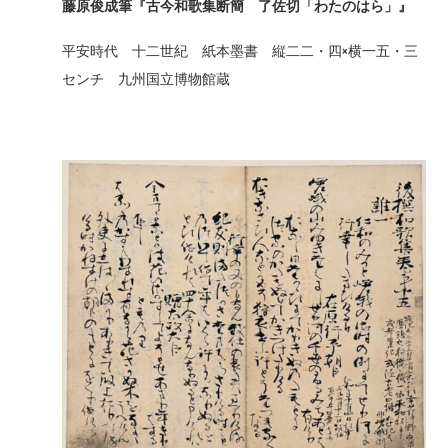
藤原俊成筆『古今和歌集断簡 了佐切「わたのはら」』
平安時代 十二世紀 紙本墨書 縦二二・四×横一五・三
センチ 九州国立博物館蔵