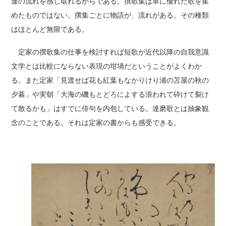
連の流れを感じ取れるからである。撰歌集は単に優れた歌を集
めたものではない。撰集ごとに物語が、流れがある。その種類
はほとんど無限である。
定家の撰歌集の仕事を検討すれば短歌が近代以降の自我意識
文学とは比較にならない表現の坩堝だということがよくわか
る。また定家「見渡せば花も紅葉もなかりけり浦の苫屋の秋の
夕暮」や実朝「大海の磯もとどろによする浪われて砕けて裂け
て散るかも」はすでに俳句を内包している。達磨歌とは抽象観
念のことである。それは定家の書からも感受できる。