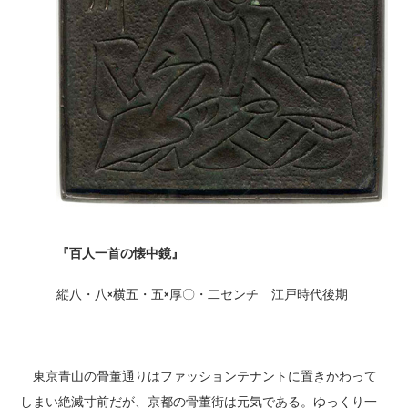
『百人一首の懐中鏡』
縦八・八×横五・五×厚〇・二センチ 江戸時代後期
東京青山の骨董通りはファッションテナントに置きかわって
しまい絶滅寸前だが、京都の骨董街は元気である。ゆっくり一