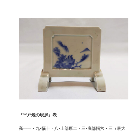
『平戸焼の硯屏』表
高一一・九×幅十・八×上部厚二・三×底部幅六・三（最大