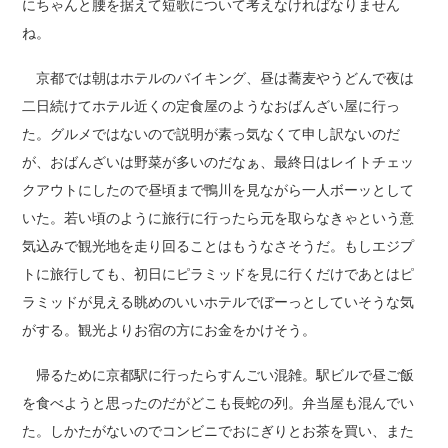
にちゃんと腰を据えて短歌について考えなければなりません
ね。
京都では朝はホテルのバイキング、昼は蕎麦やうどんで夜は
二日続けてホテル近くの定食屋のようなおばんざい屋に行っ
た。グルメではないので説明が素っ気なくて申し訳ないのだ
が、おばんざいは野菜が多いのだなぁ、最終日はレイトチェッ
クアウトにしたので昼頃まで鴨川を見ながら一人ボーッとして
いた。若い頃のように旅行に行ったら元を取らなきゃという意
気込みで観光地を走り回ることはもうなさそうだ。もしエジプ
トに旅行しても、初日にピラミッドを見に行くだけであとはピ
ラミッドが見える眺めのいいホテルでぼーっとしていそうな気
がする。観光よりお宿の方にお金をかけそう。
帰るために京都駅に行ったらすんごい混雑。駅ビルで昼ご飯
を食べようと思ったのだがどこも長蛇の列。弁当屋も混んでい
た。しかたがないのでコンビニでおにぎりとお茶を買い、また