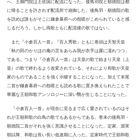
へ、土御門院は土佐国に配流になった。後鳥羽院と順徳院は都
に帰ることを許されず配流所で崩御した。後鳥羽・順徳院の歌
を読めば誰もがそこに鎌倉幕府への怨嗟がこめられていると感
じるだろう。しかし両歌ともに配流後の歌ではない。
また『小倉百人一首』『百人秀歌』ともに巻頭は天智天皇
「秋の田のかりほの庵の苫をあらみ我が衣手は露に濡れつつ」
である。つまり『小倉百人一首』は天皇の歌で始まり天皇（上
皇）の歌で終わるよう改変されている。それにより和歌が天皇
家のものであることを強く示唆することになった。加えて末尾
二首が鎌倉幕府への怨嗟とも読める歌に置き換えられたことで
華麗な王朝和歌アンソロジーに深い翳が生じることになった。
『小倉百人一首』が現在に至るまで広く愛されているのはそ
れが王朝和歌の白鳥の歌でもあるからである。巻末の後鳥羽・
順徳院二首がそれを強く意識させることになった。定家、源実
朝以降、和歌は長い長い低迷期に入った。定家時代で王朝和歌