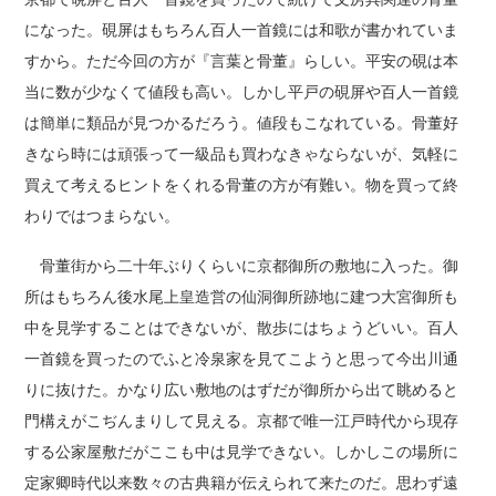
になった。硯屏はもちろん百人一首鏡には和歌が書かれていま
すから。ただ今回の方が『言葉と骨董』らしい。平安の硯は本
当に数が少なくて値段も高い。しかし平戸の硯屏や百人一首鏡
は簡単に類品が見つかるだろう。値段もこなれている。骨董好
きなら時には頑張って一級品も買わなきゃならないが、気軽に
買えて考えるヒントをくれる骨董の方が有難い。物を買って終
わりではつまらない。
骨董街から二十年ぶりくらいに京都御所の敷地に入った。御
所はもちろん後水尾上皇造営の仙洞御所跡地に建つ大宮御所も
中を見学することはできないが、散歩にはちょうどいい。百人
一首鏡を買ったのでふと冷泉家を見てこようと思って今出川通
りに抜けた。かなり広い敷地のはずだが御所から出て眺めると
門構えがこぢんまりして見える。京都で唯一江戸時代から現存
する公家屋敷だがここも中は見学できない。しかしこの場所に
定家卿時代以来数々の古典籍が伝えられて来たのだ。思わず遠