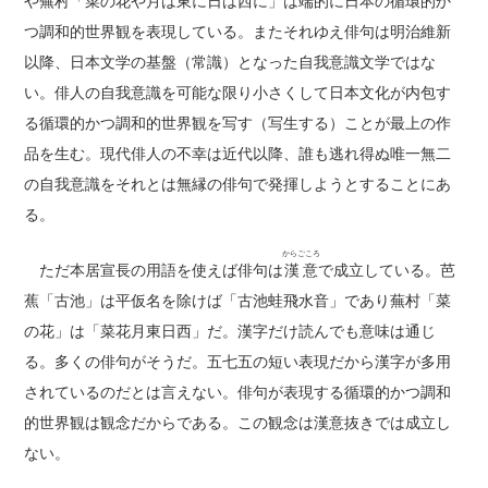
や蕪村「菜の花や月は東に日は西に」は端的に日本の循環的か
つ調和的世界観を表現している。またそれゆえ俳句は明治維新
以降、日本文学の基盤（常識）となった自我意識文学ではな
い。俳人の自我意識を可能な限り小さくして日本文化が内包す
る循環的かつ調和的世界観を写す（写生する）ことが最上の作
品を生む。現代俳人の不幸は近代以降、誰も逃れ得ぬ唯一無二
の自我意識をそれとは無縁の俳句で発揮しようとすることにあ
る。
からごころ
ただ本居宣長の用語を使えば俳句は
漢意
で成立している。芭
蕉「古池」は平仮名を除けば「古池蛙飛水音」であり蕪村「菜
の花」は「菜花月東日西」だ。漢字だけ読んでも意味は通じ
る。多くの俳句がそうだ。五七五の短い表現だから漢字が多用
されているのだとは言えない。俳句が表現する循環的かつ調和
的世界観は観念だからである。この観念は漢意抜きでは成立し
ない。