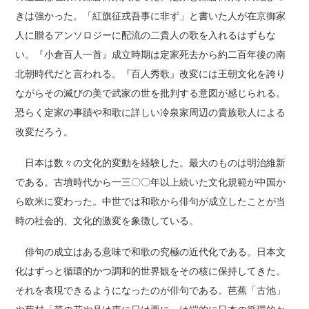
きは強かった。「紅旗征戎吾事に非ず」と書いた人が在京御家
人に贈るアンソロジーに配流の二貴人の歌を入れるはずもな
い。『小倉百人一首』成立時期は定家死去から約二百年後の南
北朝時代だと言われる。『百人秀歌』改変には王朝文化を誇り
ながらその滅びの美で武家の世を批判する意図が感じられる。
恐らく定家の事蹟や和歌に詳しい冷泉家周辺の貴族歌人による
改変だろう。
日本は数々の文化的変動を経験した。最大のものは明治維新
である。古墳時代から一三〇〇年以上続いた文化規範が中国か
ら欧米に変わった。中世では和歌から俳句が成立したことが当
時の社会的、文化的激変を象徴している。
俳句の成立はある意味で和歌の究極の近代化である。日本文
化はずっと循環的かつ調和的世界観をその核に保持してきた。
それを表現できるようになったのが俳句である。芭蕉「古池」