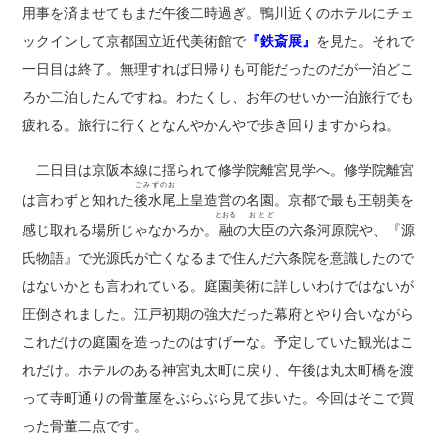
用事を済ませてもまだ午後二時過ぎ。鴨川近くのホテルにチェ
ックインして京都国立近代美術館で
『鉄斎展』
を見た。それで
一日目は終了。無理すれば日帰りも可能だったのだが一泊どこ
ろか二泊したんですね。わたくし、お年のせいか一泊旅行でも
疲れる。旅行に行くとなんやかんやで歩き回りますからね。
二日目は京阪本線に揺られて修学院離宮見学へ。修学院離宮
ごみずのお
は言わずと知れた
後水尾
上皇造営の名園。京都で最も王朝美を
とおる
おとど
感じ取れる場所じゃなかろか。
融
の
大臣
の六条河原院や、『源
氏物語』で光源氏が亡くなるまで住んだ六条院を意識したので
はないかとも言われている。庭園美術に詳しいわけではないが
圧倒されました。江戸初期の強大だった幕府とやり合いながら
これだけの庭園を造ったのはすげーな。予定していた観光はこ
れだけ。ホテルのある神宮丸太町に戻り、午後は丸太町橋を渡
って寺町通りの骨董屋をぶらぶら見て歩いた。今回はそこで買
った骨董二点です。