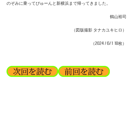
のぞみに乗ってぴゅーんと新横浜まで帰ってきました。
鶴山裕司
（図版撮影 タナカユキヒロ）
（2024 / 6/ 1 18枚）