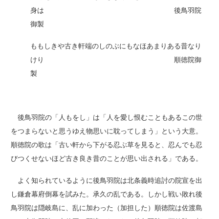
身は 後鳥羽院
御製
ももしきや古き軒端のしのぶにもなほあまりある昔なり
けり 順徳院御
製
後鳥羽院の「人もをし」は「人を愛し恨むこともあるこの世
をつまらないと思うゆえ物思いに耽ってしまう」という大意。
順徳院の歌は「古い軒から下がる忍ぶ草を見ると、忍んでも忍
びつくせないほど古き良き昔のことが思い出される」である。
よく知られているように後鳥羽院は北条義時追討の院宣を出
し鎌倉幕府倒幕を試みた。承久の乱である。しかし戦い敗れ後
鳥羽院は隠岐島に、乱に加わった（加担した）順徳院は佐渡島