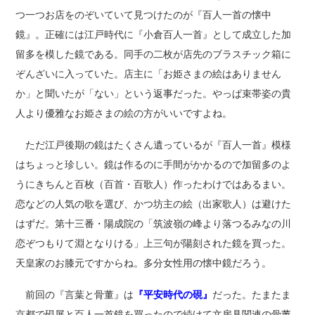
つ一つお店をのぞいていて見つけたのが『百人一首の懐中
鏡』。正確には江戸時代に『小倉百人一首』として成立した加
留多を模した鏡である。同手の二枚が店先のブラスチック箱に
ぞんざいに入っていた。店主に「お姫さまの絵はありません
か」と聞いたが「ない」という返事だった。やっぱ束帯姿の貴
人より優雅なお姫さまの絵の方がいいですよね。
ただ江戸後期の鏡はたくさん遺っているが『百人一首』模様
はちょっと珍しい。鏡は作るのに手間がかかるので加留多のよ
うにきちんと百枚（百首・百歌人）作ったわけではあるまい。
恋などの人気の歌を選び、かつ坊主の絵（出家歌人）は避けた
はずだ。第十三番・陽成院の「筑波嶺の峰より落つるみなの川
恋ぞつもりて淵となりける」上三句が陽刻された鏡を買った。
天皇家のお膝元ですからね。多分女性用の懐中鏡だろう。
前回の『言葉と骨董』は
『平安時代の硯』
だった。たまたま
京都で硯屏と百人一首鏡を買ったので続けて文房具関連の骨董