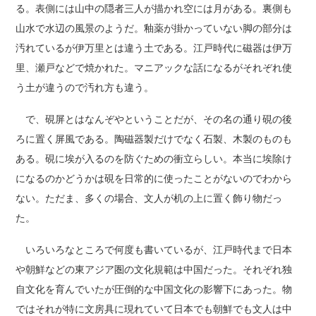
る。表側には山中の隠者三人が描かれ空には月がある。裏側も
山水で水辺の風景のようだ。釉薬が掛かっていない脚の部分は
汚れているが伊万里とは違う土である。江戸時代に磁器は伊万
里、瀬戸などで焼かれた。マニアックな話になるがそれぞれ使
う土が違うので汚れ方も違う。
で、硯屏とはなんぞやということだが、その名の通り硯の後
ろに置く屏風である。陶磁器製だけでなく石製、木製のものも
ある。硯に埃が入るのを防ぐための衝立らしい。本当に埃除け
になるのかどうかは硯を日常的に使ったことがないのでわから
ない。ただま、多くの場合、文人が机の上に置く飾り物だっ
た。
いろいろなところで何度も書いているが、江戸時代まで日本
や朝鮮などの東アジア圏の文化規範は中国だった。それぞれ独
自文化を育んでいたが圧倒的な中国文化の影響下にあった。物
ではそれが特に文房具に現れていて日本でも朝鮮でも文人は中