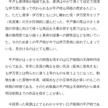
平戸も唐津焼が端緒である。唐津はやがて薄くて頑丈で清潔
な伊万里に取って代わられるが平戸焼も同様の歴史をたどっ
た。ただし唐津・伊万里ともに少し離れた現・伊万里市エリア
（佐賀藩）の方が圧倒的に盛んだった。平戸藩の窯は小さく全
国の市場に向けて様々な商品を大量出荷する窯ではなかった。
藩の御用窯であり細々と幕府や諸藩への贈答品などを焼いてい
た。そのため多くの平戸焼が今では伊万里焼に紛れてしまって
いる。見分けるのはとても難しい。
平戸焼がはっきりその特徴を現すのは江戸後期の天保時代頃
からである。非常に良質の陶土を使い呉須（藍色に発色する）
も伊万里とは明らかに違う上等のものを使うようになった。動
物を象った置物や水滴、緒留めなどの立体作品が多いのもこの
時期の特徴である。そのため狭義の平戸焼は天保時代から幕末
明治初期までの作品を指すことが多い。
今回買った硯屏はとてもわかりやすい江戸後期の平戸焼であ