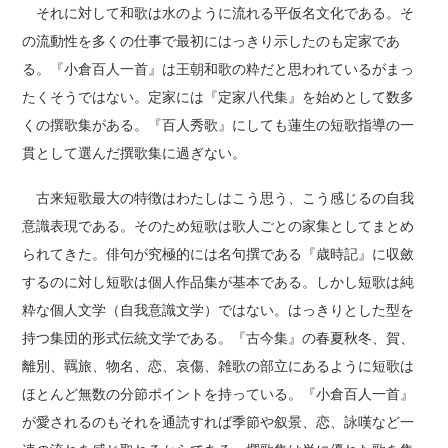
それに対して和歌は水のように流れる平仮名文化である。そ
の流動性を多くの仕事で最初にはっきり示したのも定家であ
る。『小倉百人一首』は王朝和歌の粋だと思われているがまっ
たくそうではない。定家には『定家八代集』を始めとして数多
くの撰歌集がある。『百人秀歌』にしても蓮生の短歌指導の一
貫として選んだ撰歌集に過ぎない。
古来短歌最大の特徴はわたしはこう思う、こう感じるの自我
意識表現である。そのため短歌は歌人ごとの家集としてまとめ
られてきた。俳句が究極的には名句撰である『歳時記』に収斂
するのに対し短歌は個人作品集が基本である。しかし短歌は純
粋な個人文学（自我意識文学）ではない。はっきりとした型を
持つ集団的形式伝統文学である。『古今集』の春夏秋冬、賀、
離別、羈旅、物名、恋、哀傷、雑歌の部立にあるように短歌は
ほとんど無数の分節ポイントを持っている。『小倉百人一首』
が愛されるのもそれを通読すれば季節や叙景、恋、詠嘆など一