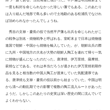
持つ一族である。当然海運に強かった。平戸藩は明治維新まで
一度も転封を命じられなかった珍しい藩でもある。このあたり
は入り組んだ地形で島も多いので土地勘のある松浦氏でなけれ
ば治められなかったんでしょうね。
秀吉の文禄・慶長の役で当然平戸藩も出兵を命じられたがこ
の戦争は別名・焼物戦争と呼ばれる。室町末まで日本は焼物後
進国で朝鮮・中国から焼物を輸入していた。が、朝鮮出兵の際
に九州・中国地方の大名が大勢の朝鮮人陶工を連れて帰り一気
に焼物が盛んになったのだった。唐津焼、伊万里焼、薩摩焼、
萩焼などである。それは本当だろうが遺された伊万里焼初期作
品を見ると相当数の中国人陶工が渡来していた気配濃厚であ
る。唐津焼も文禄・慶長の役以前から始まっていた。中国は明
から清への動乱期でその影響で複数の陶工流入ルートがあった
ようだ。しかしこのあたりの史実は深い歴史の闇に沈んでいて
よくわからない。