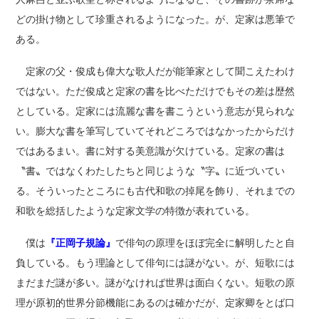
どの掛け物として珍重されるようになった。が、定家は悪筆で
ある。
定家の父・俊成も偉大な歌人だが能筆家として聞こえたわけ
ではない。ただ俊成と定家の書を比べただけでもその差は歴然
としている。定家には流麗な書を書こうという意志が見られな
い。膨大な書を筆写していてそれどころではなかったからだけ
ではあるまい。書に対する美意識が欠けている。定家の書は
〝書〟ではなくわたしたちと同じような〝字〟に近づいてい
る。そういったところにも古代和歌の掉尾を飾り、それまでの
和歌を総括したような定家文学の特徴が表れている。
僕は
『正岡子規論』
で俳句の原理をほぼ完全に解明したと自
負している。もう理論として俳句には謎がない。が、短歌には
まだまだ謎が多い。謎がなければ世界は面白くない。短歌の原
理が原初的世界分節機能にあるのは確かだが、定家卿をとば口