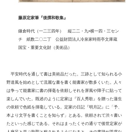
藤原定家筆『後撰和歌集』
鎌倉時代（一二三四年） 縦二二・九×横一四・三セン
チ 紙数二〇二丁 公益財団法人冷泉家時雨亭文庫蔵
国宝・重要文化財（美術品）
平安時代を通して書は美術品だった。三跡として知られる小
野道風を始めとして流麗な書を書く能書家が数多くいた。人々
は争って能書家に書の揮毫を依頼しそれを屏風や障子に貼って
楽しんでいた。既述のように定家は『百人秀歌』を贈った蓮生
の依頼で色紙を揮毫している。定家の日記『明月記』に「予、
本より文字を書くことを知らず」とある。依頼されて渋々書い
たといった感じである。それはまったくその通りで後世定家が
人麻呂と並ぶ歌聖と称されるようになると、その書跡が茶席な