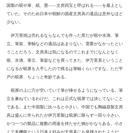
国製の硯や筆、紙、墨――文房四宝と呼ばれる――を最上とし
ていた。そのため日本や朝鮮の国産文房具の遺品は意外なほど
少ない。
伊万里焼は売れるならなんでも作った窯だが硯や水滴、筆
立、筆架、筆軸などの遺品はあまりない。需要がなかったとい
うことだろう。文房具は気になるのでこれまでになんとなく
硯、水滴、筆立、筆架などを買ってきた。伊万里系ということ
になるが硯屏を入手したので残るは筆軸くらいですな。ただ平
戸の硯屏、ちょっと奇妙である。
硯屏の上に穴が空いていて筆が挿せるようになっている。筆
立を兼ねているわけだ。これは正式な硯屏では決してないこと
である。また中国製に比べると小さい。中国でも陶磁器製文房
具は盛んに作られたが伊万里製は硯屏に限らず一回り小さい。
かつ一つの製品に複数の用途を持たせた物がかなりある。小さ
くて多機能という日本人好みが文房具にも発揮されたようだ。