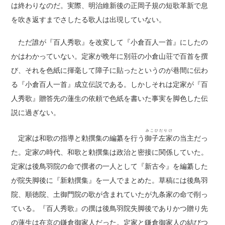
は終わりなのだ。実際、明治維新後の正岡子規の短歌革新で息
を吹き返すまでさしたる歌人は出現していない。
ただ誰が『百人秀歌』を改変して『小倉百人一首』にしたの
かはわかっていない。定家が晩年に別荘の小倉山荘で百首を撰
び、それを色紙に揮毫して障子に貼ったというのが巷間に伝わ
る『小倉百人一首』成立伝説である。しかしそれは定家が『百
人秀歌』贈答先の蓮生の依頼で色紙を書いた事実を脚色した伝
説に過ぎない。
みこひだりけ
定家は和歌の指導と勅撰集の編纂を行う
御子左家
の当主だっ
た。定家の時代、和歌と勅撰集は政治と密接に関係していた。
定家は後鳥羽院の命で撰者の一人として『新古今』を編纂した
が院失脚後に『新勅撰集』を一人でまとめた。草稿には後鳥羽
院、順徳院、土御門院の歌が含まれていたが九条家の命で削っ
ている。『百人秀歌』の撰は後鳥羽院失脚後でありかつ贈り先
の蓮生は在京の鎌倉御家人だった。定家と鎌倉御家人の結びつ