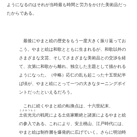
ようになるのはそれが当時最も時間と労力をかけた美術品だっ
たからである。
最後にやまと絵の歴史をもう一度大きく振り返ってお
こう。やまと絵は和歌とともに生まれるが、和歌以外の
さまざまな文芸、そしてさまざまな美術品との交渉を経
て、次第に和歌から離れ、独立した主題として描かれる
ようになった。（中略）応仁の乱も起こった十五世紀半
ば頃が、やまと絵にとって一つの大きなターニングポイ
ントだったといえるだろう。
これに続くやまと絵の転換点は、十六世紀末、
とさみつもと
土佐光元
の戦死による土佐家断絶と諸派によるやまと絵
の参入である。これにより、安土桃山、江戸時代には、
やまと絵は制作層を爆発的に広げていく。さらに明治時