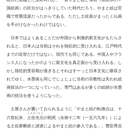
国絵画）の区分がはっきりしていた時代だろう。やまと絵は官
職で世襲流派だったからである。ただし土佐派がまったく仏画
を手がけなかったわけではない。
日本ではよくあることだが外国から刺激的新文化がもたらさ
れると、日本人は当初はそれを熱狂的に受け入れる。江戸時代
までの近世だけではない。現代でも同じである。中国人やフラ
ンス人になったかのように新文化を真正面から受け入れる。し
かし熱狂的受容期が過ぎるとそれはすーっと日本文化に吸収さ
れてゆく。水墨画も同じでじょじょに当初の宗教性は失われ絵
画技法の一つになっていった。専門はあるが多くの絵師が水墨
画の技法を使うようになった。
土屋さんが書いておられるように「やまと絵の転換点は、十
とさみつもと
六世紀末、
土佐光元
の戦死（永禄十二年［一五六九年］）によ
る土佐家断絶と諸派によるやまと絵の参入である」。豊臣秀吉