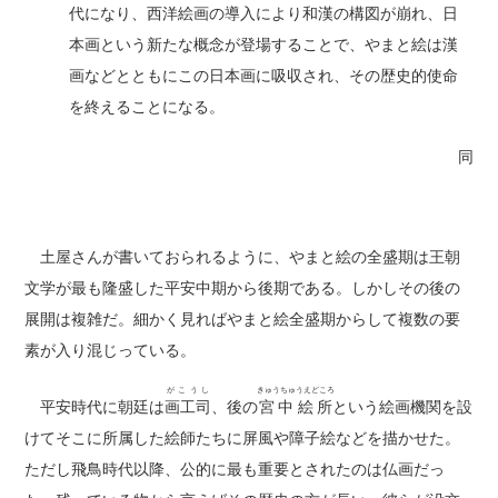
代になり、西洋絵画の導入により和漢の構図が崩れ、日
本画という新たな概念が登場することで、やまと絵は漢
画などとともにこの日本画に吸収され、その歴史的使命
を終えることになる。
同
土屋さんが書いておられるように、やまと絵の全盛期は王朝
文学が最も隆盛した平安中期から後期である。しかしその後の
展開は複雑だ。細かく見ればやまと絵全盛期からして複数の要
素が入り混じっている。
がこうし
きゅうちゅうえどころ
平安時代に朝廷は
画工司
、後の
宮中絵所
という絵画機関を設
けてそこに所属した絵師たちに屏風や障子絵などを描かせた。
ただし飛鳥時代以降、公的に最も重要とされたのは仏画だっ