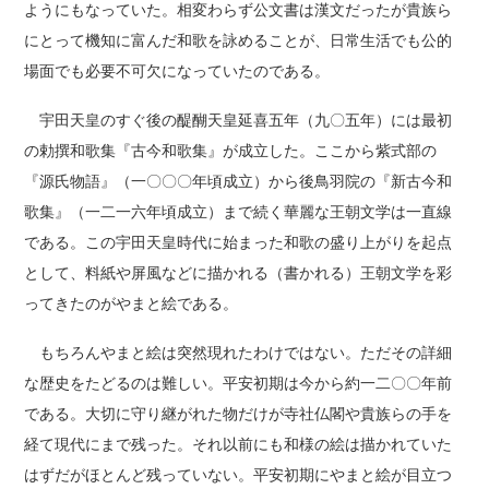
ようにもなっていた。相変わらず公文書は漢文だったが貴族ら
にとって機知に富んだ和歌を詠めることが、日常生活でも公的
場面でも必要不可欠になっていたのである。
宇田天皇のすぐ後の醍醐天皇延喜五年（九〇五年）には最初
の勅撰和歌集『古今和歌集』が成立した。ここから紫式部の
『源氏物語』（一〇〇〇年頃成立）から後鳥羽院の『新古今和
歌集』（一二一六年頃成立）まで続く華麗な王朝文学は一直線
である。この宇田天皇時代に始まった和歌の盛り上がりを起点
として、料紙や屏風などに描かれる（書かれる）王朝文学を彩
ってきたのがやまと絵である。
もちろんやまと絵は突然現れたわけではない。ただその詳細
な歴史をたどるのは難しい。平安初期は今から約一二〇〇年前
である。大切に守り継がれた物だけが寺社仏閣や貴族らの手を
経て現代にまで残った。それ以前にも和様の絵は描かれていた
はずだがほとんど残っていない。平安初期にやまと絵が目立つ