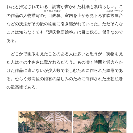
れたと推定されている。詞書が書かれた料紙も素晴らしい。こ
ひきめかぎばな
ふきぬけやたい
の作品の人物描写の
引目鉤鼻
、室内を上から見下ろす
吹抜屋台
などの技法がその後の絵画に引き継がれていった。ただそんな
ことは知らなくても『源氏物語絵巻』は目に残る。傑作なので
ある。
どこかで図版を見たことのある人は多いと思うが、実物を見
た人はその小ささに驚かれるだろう。もの凄く時間と労力をか
けた作品に違いないが少人数で楽しむために作られた絵巻であ
る。恐らく最高位の姫君の楽しみのために制作された王朝絵巻
の最高峰である。