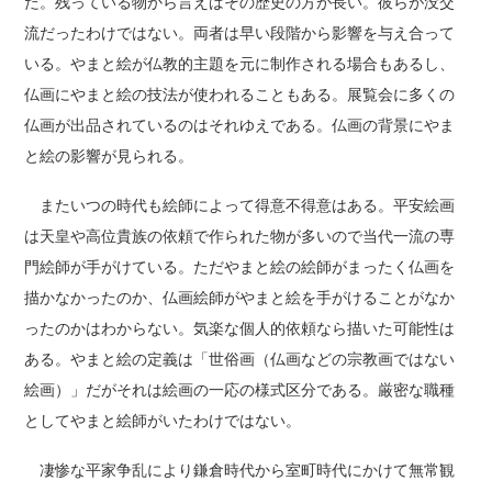
た。残っている物から言えばその歴史の方が長い。彼らが没交
流だったわけではない。両者は早い段階から影響を与え合って
いる。やまと絵が仏教的主題を元に制作される場合もあるし、
仏画にやまと絵の技法が使われることもある。展覧会に多くの
仏画が出品されているのはそれゆえである。仏画の背景にやま
と絵の影響が見られる。
またいつの時代も絵師によって得意不得意はある。平安絵画
は天皇や高位貴族の依頼で作られた物が多いので当代一流の専
門絵師が手がけている。ただやまと絵の絵師がまったく仏画を
描かなかったのか、仏画絵師がやまと絵を手がけることがなか
ったのかはわからない。気楽な個人的依頼なら描いた可能性は
ある。やまと絵の定義は「世俗画（仏画などの宗教画ではない
絵画）」だがそれは絵画の一応の様式区分である。厳密な職種
としてやまと絵師がいたわけではない。
凄惨な平家争乱により鎌倉時代から室町時代にかけて無常観