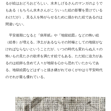
るが絵はおどろおどろしい。水木しげるさんのマンガのようで
もある（もちろん水木さんがこういった絵の影響を受けている
わけだが）。見る人を怖がらせるために描かれた絵であるのは
間違いない。
平安後期になると『病草紙』や『地獄絵図』などの怖い絵
（絵巻）が増える。浄土があるならその対極としての地獄がな
ければならないということだが、いつの時代も変わらぬ人々の
怖いもの見たさの欲求を満たす絵でもある。ただ絵に迫力があ
るのは絵師も含めて人々が地獄を心から恐れていたからであ
る。地獄絵図などはずっと描き継がれてゆくがやはり平安時代
のそれが最も優れている。