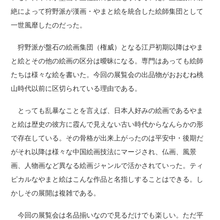
絶によって狩野派が漢画・やまと絵を統合した絵師集団として
一世風靡したのだった。
狩野派が盤石の絵画集団（権威）となる江戸初期以降はやま
と絵とその他の絵画の区分は曖昧になる。専門はあっても絵師
たちは様々な絵を書いた。今回の展覧会の出品物がおおむね桃
山時代以前に区切られている理由である。
とっても乱暴なことを言えば、日本人好みの絵画であるやま
と絵は歴史の彼方に霞んで見えない古い時代からなんらかの形
で存在している。その骨格が出来上がったのは平安中・後期だ
がそれ以降は様々な中国絵画技法にマージされ、仏画、風景
画、人物画など異なる絵画ジャンルで活かされていった。ティ
ピカルなやまと絵はこんな作品と名指しすることはできる。し
かしその展開は複雑である。
今回の展覧会は名品揃いなので見るだけでも楽しい。ただ平