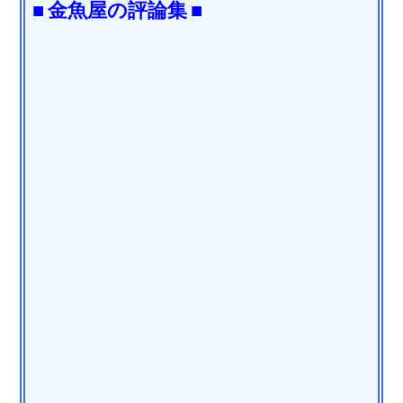
■ 金魚屋の評論集 ■