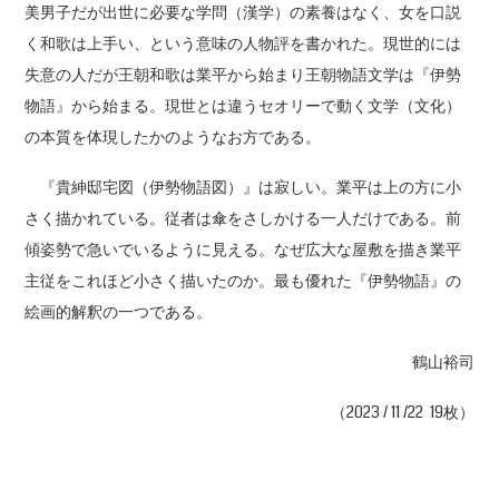
美男子だが出世に必要な学問（漢学）の素養はなく、女を口説
く和歌は上手い、という意味の人物評を書かれた。現世的には
失意の人だが王朝和歌は業平から始まり王朝物語文学は『伊勢
物語』から始まる。現世とは違うセオリーで動く文学（文化）
の本質を体現したかのようなお方である。
『貴紳邸宅図（伊勢物語図）』は寂しい。業平は上の方に小
さく描かれている。従者は傘をさしかける一人だけである。前
傾姿勢で急いでいるように見える。なぜ広大な屋敷を描き業平
主従をこれほど小さく描いたのか。最も優れた『伊勢物語』の
絵画的解釈の一つである。
鶴山裕司
（2023 / 11 /22 19枚）