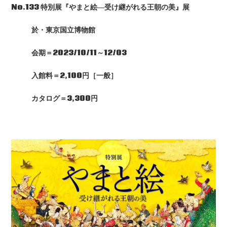
No.133 特別展『やまと絵―受け継がれる王朝の美』展
於・東京国立博物館
会期＝
2023/10/11
～
12/03
入館料＝
2,100
円［一般］
カタログ＝3,300円