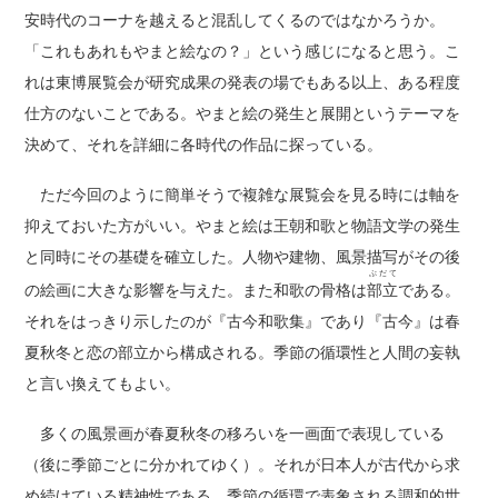
安時代のコーナを越えると混乱してくるのではなかろうか。
「これもあれもやまと絵なの？」という感じになると思う。こ
れは東博展覧会が研究成果の発表の場でもある以上、ある程度
仕方のないことである。やまと絵の発生と展開というテーマを
決めて、それを詳細に各時代の作品に探っている。
ただ今回のように簡単そうで複雑な展覧会を見る時には軸を
抑えておいた方がいい。やまと絵は王朝和歌と物語文学の発生
と同時にその基礎を確立した。人物や建物、風景描写がその後
ぶだて
の絵画に大きな影響を与えた。また和歌の骨格は
部立
である。
それをはっきり示したのが『古今和歌集』であり『古今』は春
夏秋冬と恋の部立から構成される。季節の循環性と人間の妄執
と言い換えてもよい。
多くの風景画が春夏秋冬の移ろいを一画面で表現している
（後に季節ごとに分かれてゆく）。それが日本人が古代から求
め続けている精神性である。季節の循環で表象される調和的世