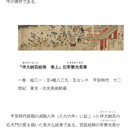
中の傑作である。
ばんだいなごん
ときわみつなが
『
伴大納言
絵巻 巻上』伝
常磐光長
筆
一巻 縦三一・五×横八三九・五センチ 平安時代 十二
世紀 東京・出光美術館蔵
ばんだいなごん
平安時代前期の貞観八年（八六六年）に起こった
伴大納言
の
ときわみつなが
応天門の変を描いた長大な絵巻である。宮廷絵師の
常磐光長
が