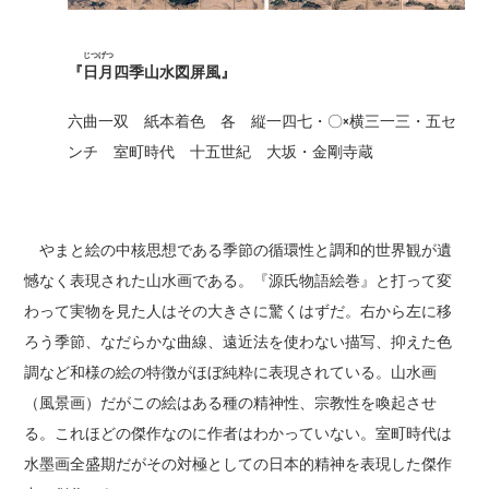
じつげつ
『
日月
四季山水図屏風』
六曲一双 紙本着色 各 縦一四七・〇×横三一三・五セ
ンチ 室町時代 十五世紀 大坂・金剛寺蔵
やまと絵の中核思想である季節の循環性と調和的世界観が遺
憾なく表現された山水画である。『源氏物語絵巻』と打って変
わって実物を見た人はその大きさに驚くはずだ。右から左に移
ろう季節、なだらかな曲線、遠近法を使わない描写、抑えた色
調など和様の絵の特徴がほぼ純粋に表現されている。山水画
（風景画）だがこの絵はある種の精神性、宗教性を喚起させ
る。これほどの傑作なのに作者はわかっていない。室町時代は
水墨画全盛期だがその対極としての日本的精神を表現した傑作