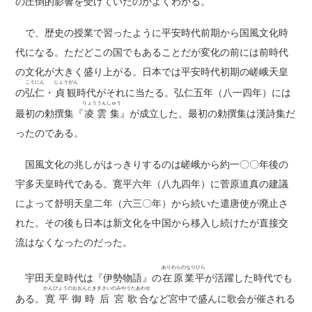
の圧倒的影響を受けていたのかよくわかる。
で、歴史の授業で習ったように平安時代前期から国風文化時
代になる。ただどこの国でもあることだが変化の前には前時代
の文化が大きく盛り上がる。日本では平安時代初期の嵯峨天皇
こうにん
じょうがん
の
弘仁
・
貞観
時代がそれに当たる。弘仁五年（八一四年）には
りょううんしゅう
最初の勅撰集『
凌雲集
』が成立した。最初の勅撰集は漢詩集だ
ったのである。
国風文化の兆しがはっきりするのは嵯峨から約一〇〇年後の
宇多天皇時代である。寛平六年（八九四年）に菅原道真の建議
によって舒明天皇二年（六三〇年）から続いた遣唐使が廃止さ
れた。その後も日本は新文化を中国から移入し続けたが直接交
流はなくなったのだった。
ありわらのなりひら
宇田天皇時代は『伊勢物語』の
在原業平
が活躍した時代でも
かんぴょうのおおんとき
きさいのみや
うたあわせ
ある。
寛平御時
后宮
歌合
など宮中で盛んに歌会が催される