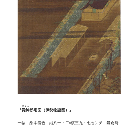
きしん
『
貴紳
邸宅図（伊勢物語図）』
一幅 絹本着色 縦八一・二×横三九・七センチ 鎌倉時