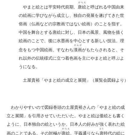
からえ
やまと絵とは平安時代前期、
唐絵
と呼ばれる中国由来
の絵画に学びながら成立し、独自の発展を遂げてきた世
俗画（仏画などの宗教画ではない絵画）のことを指す。
中国を舞台とする唐絵に対し、日本の風景、風物を描く
絵画のことで、後に水墨画を中心とする新しい技法、理
かんが
念をもつ中国絵画、すなわち
漢画
がもたらされると、そ
れ以外の伝統様式に立つ着色画を主にやまと絵と呼ぶよ
うになる。
土屋貴裕「やまと絵の成立と展開」（展覧会図録より）
わかりやすいので図録巻頭の土屋貴裕さんの「やまと絵の成
立と展開」を引用させていただいた。やまと絵は倭絵とも書く
ように、日本独自の絵というか、日本人の好みが強く表れた絵
からえ
とう
画のことである。その対極が
唐絵
。字義通りなら
唐
時代の絵に