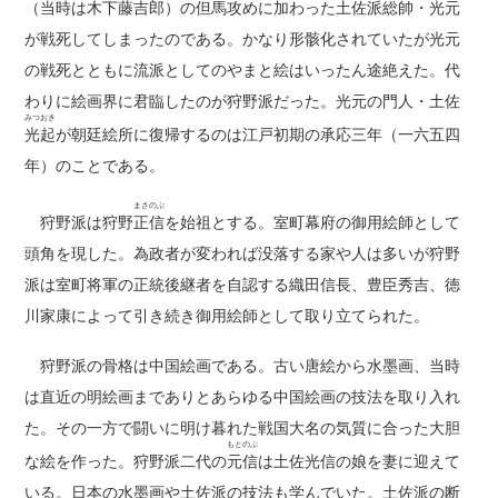
（当時は木下藤吉郎）の但馬攻めに加わった土佐派総帥・光元
が戦死してしまったのである。かなり形骸化されていたが光元
の戦死とともに流派としてのやまと絵はいったん途絶えた。代
わりに絵画界に君臨したのが狩野派だった。光元の門人・土佐
みつおき
光起
が朝廷絵所に復帰するのは江戸初期の承応三年（一六五四
年）のことである。
まさのぶ
狩野派は狩野
正信
を始祖とする。室町幕府の御用絵師として
頭角を現した。為政者が変われば没落する家や人は多いが狩野
派は室町将軍の正統後継者を自認する織田信長、豊臣秀吉、徳
川家康によって引き続き御用絵師として取り立てられた。
狩野派の骨格は中国絵画である。古い唐絵から水墨画、当時
は直近の明絵画までありとあらゆる中国絵画の技法を取り入れ
た。その一方で闘いに明け暮れた戦国大名の気質に合った大胆
もとのぶ
な絵を作った。狩野派二代の
元信
は土佐光信の娘を妻に迎えて
いる。日本の水墨画や土佐派の技法も学んでいた。土佐派の断