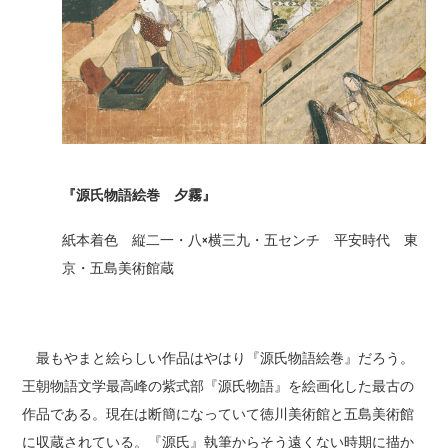
『源氏物語絵巻 夕霧』
紙本着色 縦二一・八×横三九・五センチ 平安時代 東
京・五島美術館蔵
最もやまと絵らしい作品はやはり『源氏物語絵巻』だろう。
王朝物語文学最高峰の紫式部『源氏物語』を絵画化した最古の
作品である。現在は断簡になっていて徳川美術館と五島美術館
に収蔵されている。『源氏』執筆からそう遠くない時期に描か