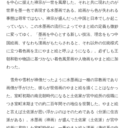
を中心に据えた禅宗が一世を風靡した。それと共に現れたのが
世界を墨一色で表現する水墨画である。絵画から色が失われる
事態は尋常ではない。禅宗が盛んだった中国と日本でしか起こ
っていない。この水墨画の流行によってやまと絵の定義も微妙
に変ってゆく。「墨画を中心とする新しい技法、理念をもつ中
かんが
国絵画、すなわち
漢画
がもたらされると、それ以外の伝統様式
に立つ着色画を主にやまと絵と呼ぶようになる」。必ずしも王
朝和歌や物語に基づかない着色風景画や人物画もやまと絵に加
わった。
雪舟や雪村が禅僧だったように水墨画は一種の宗教画であり
画僧が手がけた。彼らが世俗画のやまと絵を描くことはなかっ
た。室町初期の南北朝時代になると土佐家が宮中絵所の役職に
つき室町末期までの約二百年間その地位を世襲した。やまと絵
と言えば土佐派が思い浮かぶのはそのためである（分派に住吉
派がある）。水墨画（禅画）が盛んで土佐家（土佐派）が宮中
絵所に君臨した室町時代が、一番やまと絵と漢画（唐絵系の中