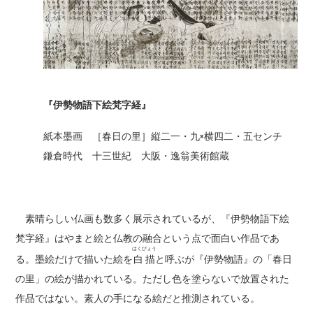
『伊勢物語下絵梵字経』
紙本墨画 ［春日の里］縦二一・九×横四二・五センチ
鎌倉時代 十三世紀 大阪・逸翁美術館蔵
素晴らしい仏画も数多く展示されているが、『伊勢物語下絵
梵字経』はやまと絵と仏教の融合という点で面白い作品であ
はくびょう
る。墨絵だけで描いた絵を
白描
と呼ぶが『伊勢物語』の「春日
の里」の絵が描かれている。ただし色を塗らないで放置された
作品ではない。素人の手になる絵だと推測されている。