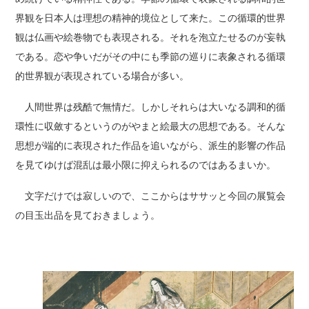
界観を日本人は理想の精神的境位として来た。この循環的世界
観は仏画や絵巻物でも表現される。それを泡立たせるのが妄執
である。恋や争いだがその中にも季節の巡りに表象される循環
的世界観が表現されている場合が多い。
人間世界は残酷で無情だ。しかしそれらは大いなる調和的循
環性に収斂するというのがやまと絵最大の思想である。そんな
思想が端的に表現された作品を追いながら、派生的影響の作品
を見てゆけば混乱は最小限に抑えられるのではあるまいか。
文字だけでは寂しいので、ここからはササッと今回の展覧会
の目玉出品を見ておきましょう。