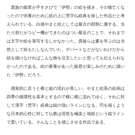
貴族の姫君が手すさびで『伊勢』の絵を描き、その後亡くな
ったので供養のために絵の上に梵字仏経典を捺した作品だと考
えられている。白描やまと絵としては最古の部類に属する。当
たり前だがコピー機ができたのはつい最近のことで、それまで
は文字や絵を筆写するしかなかった。貴族らは書を学ぶのは当
然として絵もたしなんでいた。デパートなどがないわけだから
絵を描けなければこんな物を注文したいと思っても伝えられな
かったのである。絵の素養があった姫君が楽しみのために描い
た『伊勢』だろう。
感覚的に言うと横と縦の流れが美しい。やまと絵系の絵画は
四季の循環性を基本とするので横に横に流れてゆく。それに対
して漢字（梵字）経典は縦の強いラインになる。円を描くよう
な日本的心性に対して仏教は現世を極楽と地獄という縦ライン
で貫いている。そんなことを感じさせる作品である。