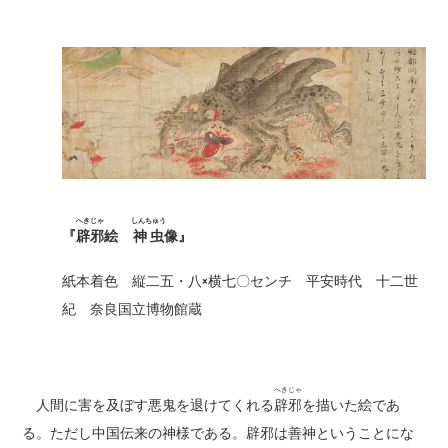
へきじゃ
しんちゅう
『
辟邪
絵
神虫
像』
紙本着色 縦二五・八×横七〇センチ 平安時代 十二世
紀 奈良国立博物館蔵
へきじゃ
人間に害を及ぼす悪鬼を退けてくれる
辟邪
を描いた絵であ
る。ただし中国伝来の神様である。辟邪は善神ということにな