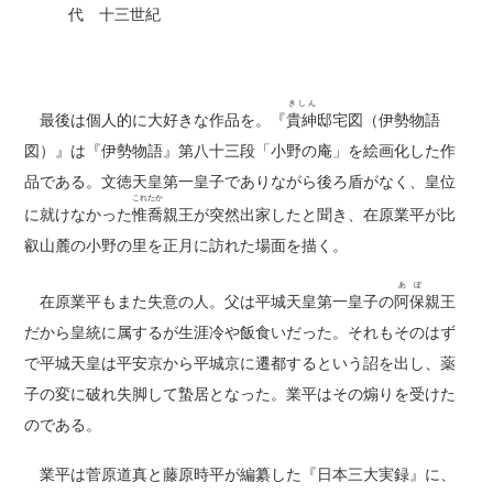
代 十三世紀
きしん
最後は個人的に大好きな作品を。『
貴紳
邸宅図（伊勢物語
図）』は『伊勢物語』第八十三段「小野の庵」を絵画化した作
品である。文徳天皇第一皇子でありながら後ろ盾がなく、皇位
これたか
に就けなかった
惟喬
親王が突然出家したと聞き、在原業平が比
叡山麓の小野の里を正月に訪れた場面を描く。
あぼ
在原業平もまた失意の人。父は平城天皇第一皇子の
阿保
親王
だから皇統に属するが生涯冷や飯食いだった。それもそのはず
で平城天皇は平安京から平城京に遷都するという詔を出し、薬
子の変に破れ失脚して蟄居となった。業平はその煽りを受けた
のである。
業平は菅原道真と藤原時平が編纂した『日本三大実録』に、