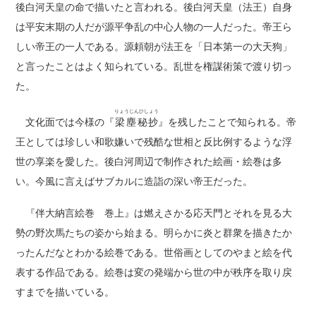
後白河天皇の命で描いたと言われる。後白河天皇（法王）自身
は平安末期の人だが源平争乱の中心人物の一人だった。帝王ら
しい帝王の一人である。源頼朝が法王を「日本第一の大天狗」
と言ったことはよく知られている。乱世を権謀術策で渡り切っ
た。
りょうじんひしょう
文化面では今様の『
梁塵秘抄
』を残したことで知られる。帝
王としては珍しい和歌嫌いで残酷な世相と反比例するような浮
世の享楽を愛した。後白河周辺で制作された絵画・絵巻は多
い。今風に言えばサブカルに造詣の深い帝王だった。
『伴大納言絵巻 巻上』は燃えさかる応天門とそれを見る大
勢の野次馬たちの姿から始まる。明らかに炎と群衆を描きたか
ったんだなとわかる絵巻である。世俗画としてのやまと絵を代
表する作品である。絵巻は変の発端から世の中が秩序を取り戻
すまでを描いている。