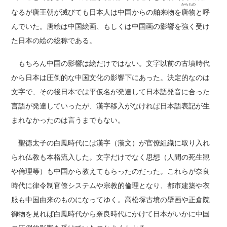
からもの
なるが唐王朝が滅びても日本人は中国からの舶来物を
唐物
と呼
んでいた。唐絵は中国絵画、もしくは中国画の影響を強く受け
た日本の絵の総称である。
もちろん中国の影響は絵だけではない。文字以前の古墳時代
から日本は圧倒的な中国文化の影響下にあった。決定的なのは
文字で、その後日本では平仮名が発達して日本語発音に合った
言語が発達していったが、漢字移入がなければ日本語表記が生
まれなかったのは言うまでもない。
聖徳太子の白鳳時代には漢字（漢文）が官僚組織に取り入れ
られ仏教も本格流入した。文字だけでなく思想（人間の死生観
や倫理等）も中国から教えてもらったのだった。これらが奈良
時代に律令制官僚システムや宗教的倫理となり、都市建築や衣
服も中国由来のものになってゆく。高松塚古墳の壁画や正倉院
御物を見れば白鳳時代から奈良時代にかけて日本がいかに中国