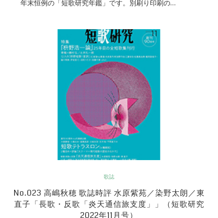
年末恒例の「短歌研究年鑑」です。別刷り印刷の…
歌誌
No.023 高嶋秋穂 歌誌時評 水原紫苑／染野太朗／東
直子「長歌・反歌「炎天通信旅支度」」（短歌研究
2022年11月号）