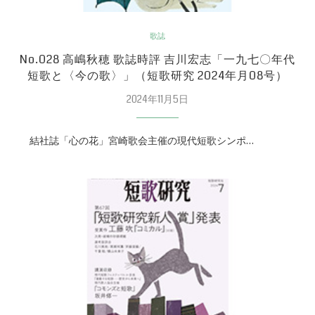
歌誌
No.028 高嶋秋穂 歌誌時評 吉川宏志「一九七〇年代
短歌と〈今の歌〉」（短歌研究 2024年月08号）
2024年11月5日
結社誌「心の花」宮崎歌会主催の現代短歌シンポ…