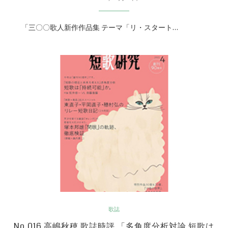
「三〇〇歌人新作作品集 テーマ「リ・スタート…
歌誌
No.016 高嶋秋穂 歌誌時評 「多角度分析対論 短歌は