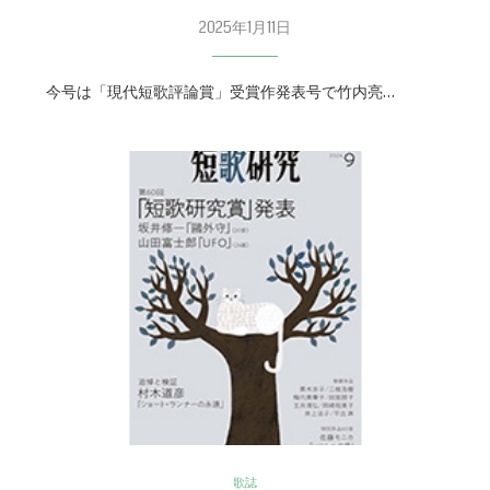
2025年1月11日
今号は「現代短歌評論賞」受賞作発表号で竹内亮…
歌誌