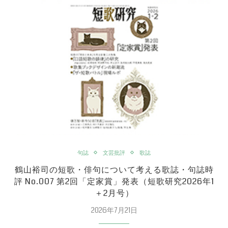
句誌
文芸批評
歌誌
鶴山裕司の短歌・俳句について考える歌誌・句誌時
評 No.007 第2回「定家賞」発表（短歌研究2026年1
＋2月号）
2026年7月21日