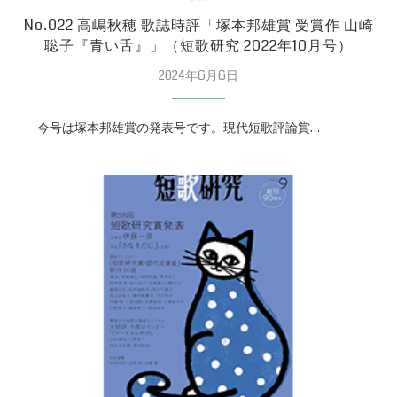
No.022 高嶋秋穂 歌誌時評「塚本邦雄賞 受賞作 山崎
聡子『青い舌』」（短歌研究 2022年10月号）
2024年6月6日
今号は塚本邦雄賞の発表号です。現代短歌評論賞…