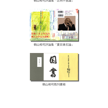
鶴山裕司評論集『正岡子規論』
鶴山裕司評論集『夏目漱石論』
鶴山裕司既刊書籍