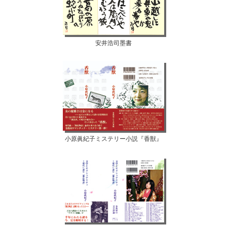
安井浩司墨書
小原眞紀子ミステリー小説『香獣』