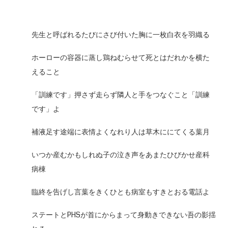
先生と呼ばれるたびにさび付いた胸に一枚白衣を羽織る
ホーローの容器に蒸し鶏ねむらせて死とはだれかを横た
えること
「訓練です」押さず走らず隣人と手をつなぐこと「訓練
です」よ
補液足す途端に表情よくなれり人は草木ににてくる葉月
いつか産むかもしれぬ子の泣き声をあまたひびかせ産科
病棟
臨終を告げし言葉をきくひとも病室もすきとおる電話よ
ステートとPHSが首にからまって身動きできない吾の影揺