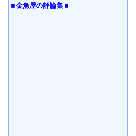
■ 金魚屋の評論集 ■