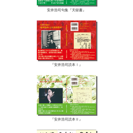
安井浩司句集『天獄書』
『安井浩司読本Ⅰ』
『安井浩司読本Ⅱ』