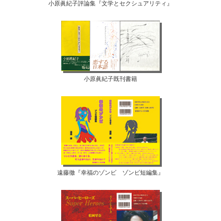
小原眞紀子評論集『文学とセクシュアリティ』
小原眞紀子既刊書籍
遠藤徹『幸福のゾンビ ゾンビ短編集』