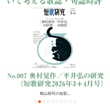
鶴山裕司の短歌...