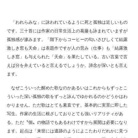
「われらみな」に詠われているように死と孤独は近しいもの
です。三十首には作家の日常生活上の葛藤も詠まれていますが
孤独感が滲みます。「階下からコーヒーの匂いさびしくて結露
激しき窓も天命」は表題作ですが人の営み（仕事）も「結露激
しき窓」も与えられた「天命」を果たしている。古い言葉で言
えば分を弁えていると言えるでしょうか。諦念が深いとも言え
ます。
なぜこういった醒めた歌なのかあるいはこれからもずっとこ
ういった深い孤独の歌をずっと詠んでゆかれるのかどうかはわ
かりません。ただ歌はとても素直です。基本的に実景に即した
写生。作家の生活に根ざしておりとても強いリアリティがあ
る。ただ〝個〟の物語でもあるわけですから展開は必要になり
ます。起点は「来世には遺跡のようによこたわりだれかに見つ