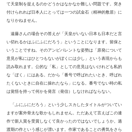
て天皇制を捉えるのかどうかはなかなか難しい問題です。突き
付けられれば日本人にとっては一つの試金石（精神的敷居）に
なりかねません。
遠藤さんの場合その答えが「天皇がいない日本も日本だと言
い切れるかはふにふにだろう」ということになります。留保と
いうことですね。そのアンビバレントな姿勢は「原発について
意見が私にはひとつもないがぼくには少し」という表現からも
読み取れます。公的な「私」としての意見はないけれども私的
な「ぼく」にはある。だから「番号で呼ばれたいとき、呼ばれ
たくないときに自在に操れたなら」になる。番号でない時の私
は覚悟を持って何かを発言（発信）しなければならない。
「ふにふにだろう」という少しスカしたタイトルがついてい
ますが案外骨太な歌かもしれません。ただあえて言えばこの連
作で新人賞を受賞しなくて良かったのではないでしょうか。過
渡期の作という感じが漂います。作家であることの勇気をさら