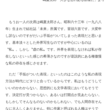
もうお一人の次席は嶋稟太郎さん。昭和六十三年（一九八八
年）生まれで結社誌「未来」所属です。冒頭六首です。大変申
し訳ないのですがだいぶ手垢がついてしまった表現だと思いま
す。基本淡々とした外界写生なのですが中心にいるのは
〝私〟。しかし〝虚の私〟です。外界を表現しなければ私が存
在しないといった感じの希薄さなのですが逆説的にある種傲慢
な私の存在を感じさせます。
ただ「手垢がついた表現」といったのはこのような私の表現
方法が時代にピタリと合っているからです。私はもうどうして
いいのかわからない。思想的にも文学表現においてもそうで
す。決定打が見つからない。あるいは打開点が見あたらない。
もしかしてそんなものないのかもしれない。でも人間存在そん
なに大人しくありません。特に作家と呼ばれる人種はそうで