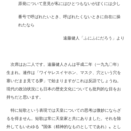
原発について意見が私にはひとつもないがぼくには少し
番号で呼ばれたいとき、呼ばれたくないときに自在に操
れたなら
遠藤健人「ふにふにだろう」より
次席はお二人です。遠藤健人さんは平成二年（一九九〇年）
生まれ。連作は「ワイヤレスイヤホン、マスク、穴という穴を
塞いだまま見てる夢」で始まりますがこれは反語でしょうね。
現代の政治状況にも日本の歴史文化についても批判的な目をお
持ちだと思います。
特に短歌という表現では天皇についての思考は微妙にならざ
るを得ません。短歌は常に天皇家と共にありました。それを除
外してもいわゆる〝国体（精神的なものとしてであれ）〟とし