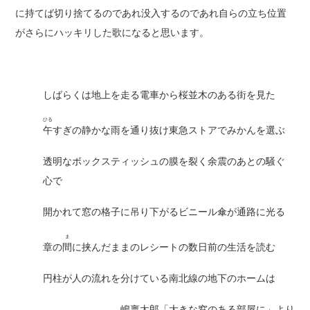
に持てば切り捨てるのであれ没入するのであれ自らの立ち位置
がさらにハッキリした歌になると思います。
しばらくは地上を走る電車から桜並木のある街を見た
ひる
午
すぎの静かな雨を通り抜け東急ストアでみかんを選ぶ
透明なボックスティッシュの膜を裂く余震のあとの騒ぐ
心で
開かれて窓の格子に吊り下がるビニール傘が通路に光る
ま
章の
間
に挟んだままのレシートの数日前の生活を読む
円柱が人の流れを分けている南北線の地下のホームは
嶋稟太郎「大きな窓のある部屋に」より