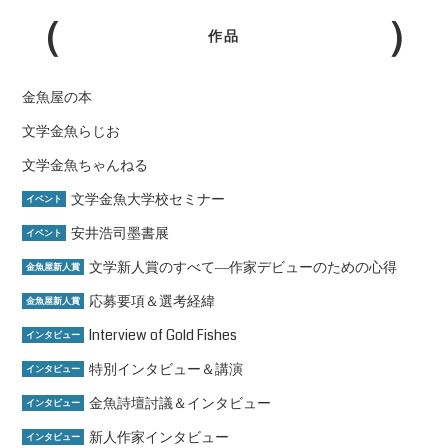
作品
金魚屋の本
文学金魚らじお
文学金魚ちゃんねる
文学金魚大学校セミナー
イベント
安井浩司墨書展
イベント
文学新人賞のすべて―作家デビューのための心得
金魚屋新人賞
応募要項＆選考経緯
金魚屋新人賞
Interview of Gold Fishes
インタビュー
特別インタビュー＆講演
インタビュー
金魚詩壇討議＆インタビュー
インタビュー
新人作家インタビュー
インタビュー