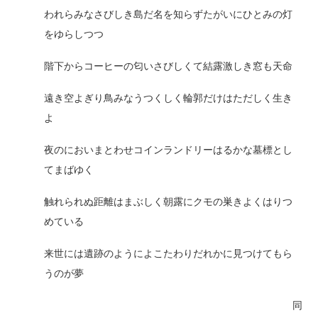
われらみなさびしき島だ名を知らずたがいにひとみの灯
をゆらしつつ
階下からコーヒーの匂いさびしくて結露激しき窓も天命
遠き空よぎり鳥みなうつくしく輪郭だけはただしく生き
よ
夜のにおいまとわせコインランドリーはるかな墓標とし
てまばゆく
触れられぬ距離はまぶしく朝露にクモの巣きよくはりつ
めている
来世には遺跡のようによこたわりだれかに見つけてもら
うのが夢
同