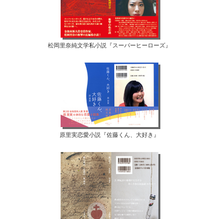
松岡里奈純文学私小説『スーパーヒーローズ』
原里実恋愛小説『佐藤くん、大好き』