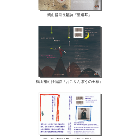
鶴山裕司長篇詩『聖遠耳』
鶴山裕司抒情詩『おこりんぼうの王様』