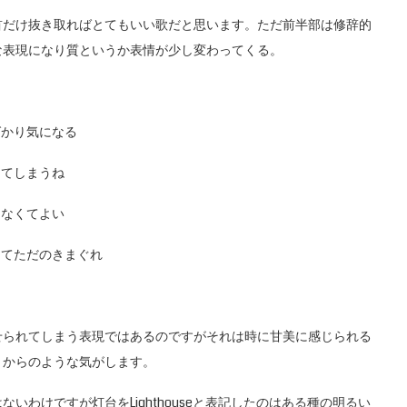
だけ抜き取ればとてもいい歌だと思います。ただ前半部は修辞的
な表現になり質というか表情が少し変わってくる。
ばかり気になる
ってしまうね
らなくてよい
くてただのきまぐれ
られてしまう表現ではあるのですがそれは時に甘美に感じられる
うからのような気がします。
わけですが灯台をLighthouseと表記したのはある種の明るい