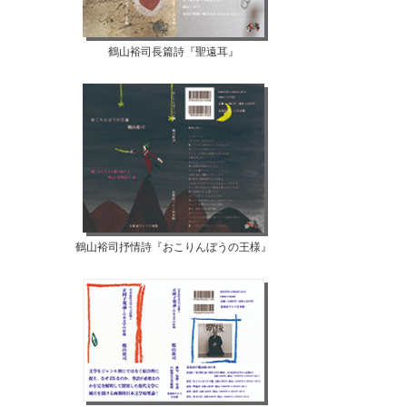
鶴山裕司長篇詩『聖遠耳』
鶴山裕司抒情詩『おこりんぼうの王様』