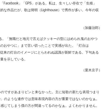
acebook」「GPS」がある。私は、生々しい存在で「生殖」
作品だが、歌は簡明（Lighthouse）で秀作が多い。今年の収
（加藤治郎）
る。「無職だと地元で言えばクッキーの型にはめられ鬼のおやつ
鬼のおやつに」まで言い切ったことで実感が出た。「灯台は
で」は従来の灯台のイメージにとらわれぬ認識が新鮮である。下句ある
力量を示している。
（栗木京子）
のですがあまりピンと来なかった。主に短歌の新たな表現つまり
use」のような連作では意味表現内容の方が重要ではないのかなぁ。
あると感じてしまう僕の方が間違ってるのかなぁ。よくわかりません。