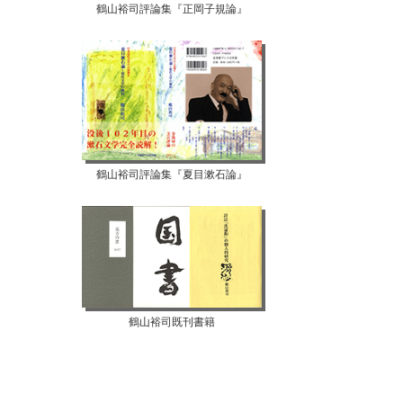
鶴山裕司評論集『正岡子規論』
鶴山裕司評論集『夏目漱石論』
鶴山裕司既刊書籍