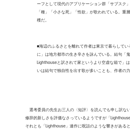
ーフとして現代のアプリケーション群「サブスク」「F
「種」「小さな死」「性欲」が歌われている。重層的な
穫だ。
■海辺のふるさとを離れて作者は東京で暮らしてい
に」は地方都市の生き辛さを詠んでいる。結句「
Lighthouseと訳されて家というより空虚な箱
いは結句で独自性を出す歌が多いことも、作者の
選考委員の先生お三人の〈短評〉を読んでも申し訳ない
修辞的新しさを評価なさっているようですが「Lightho
それとも「Lighthouse」連作に呪詛のような響きが