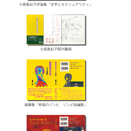
小原眞紀子評論集『文学とセクシュアリティ』
小原眞紀子既刊書籍
遠藤徹『幸福のゾンビ ゾンビ短編集』