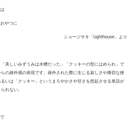
街は
のおやつに
ショージサキ「Lighthouse」より
「美しいみずうみは水槽だった」「クッキーの型にはめられ」で
からの疎外感の表現です。疎外された際に生じる寂しさや痛切な挫
あるいは「クッキー」というまろやかさや甘さを想起させる単語が
じられない。
箱で