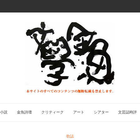
小説
金魚詩壇
クリティーク
アート
シアター
文芸誌時評
歌誌