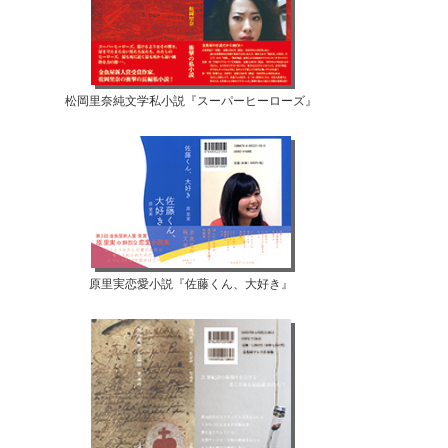
松岡里奈純文学私小説『スーパーヒーローズ』
原里実恋愛小説『佐藤くん、大好き』