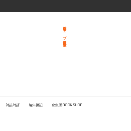
総合文学ウェブ情報誌 文学金魚
詩誌時評
編集後記
金魚屋 BOOK SHOP