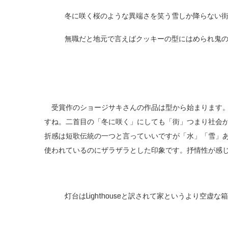
冬に咲く桜のような異端さを笑う雪しか降らない
無職だと地元で言えばクッキーの型にはめられ鬼
受賞作のショージサキさんの作品は型から始まります。
すね。二首目の「冬に咲く」にしても「街」つまり社会
折感は短歌伝統の一つと言っていいですが「水」「雪」
使われているのにザラザラとした印象です。抒情性が感
灯台はLighthouseと訳されて家というより空虚な