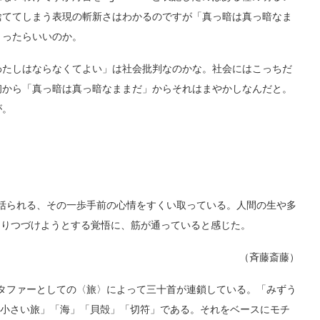
捨ててしまう表現の斬新さはわかるのですが「真っ暗は真っ暗なま
とったらいいのか。
たしはならなくてよい」は社会批判なのかな。社会にはこっちだ
初から「真っ暗は真っ暗なままだ」からそれはまやかしなんだと。
が。
葉で括られる、その一歩手前の心情をすくい取っている。人間の生や多
ありつづけようとする覚悟に、筋が通っていると感じた。
（斉藤斎藤）
タファーとしての〈旅〉によって三十首が連鎖している。「みずう
）」「小さい旅」「海」「貝殻」「切符」である。それをベースにモチ