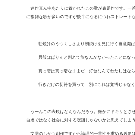
連作真ん中あたりに置かれたこの歌が表題作です。一首
に複雑な歌が多いのですが後半になるにつれストレート
朝焼けのうつくしさより朝焼けを見に行く自意識
貝殻はぱりんと割れて旅なんかなかったことにな
真っ暗は真っ暗なままだ 灯台なんてわたしはな
行きだけの切符を買って 別にこれは覚悟じゃな
うーんこの表現はなんなんだろう。微かにドキリとさせ
自虐ではなく社会に対する呪詛じゃないかと思えてしま
文学のしかも創作ですから論理的一貫性を求める必要はない