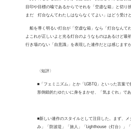
目印や目標の喩であるからでそれを「空虚な箱」と切り
まだ 灯台なんてわたしはならなくてよい」はどう受け
船を導く明るい灯台が「空虚な箱」なら「灯台なんてわ
よこれが正しいよと光る灯台のようなものはあるけど最
行き場のない「自意識」を表現した連作だとは感じます
〈短評〉
■「フェミニズム」とか「LGBTQ」といった言
形倒錯的たゆたいに身をまかせ、「気まぐれ」で
■新しい連作のスタイルとして注目した。まず、メ
み」「防波堤」「旅人」「Lighthouse（灯台