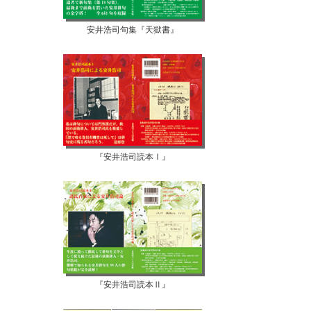
安井浩司句集『天獄書』
『安井浩司読本Ⅰ』
『安井浩司読本Ⅱ』