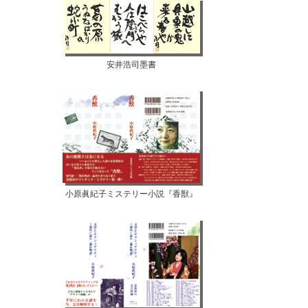
安井浩司墨書
小原眞紀子ミステリー小説『香獣』