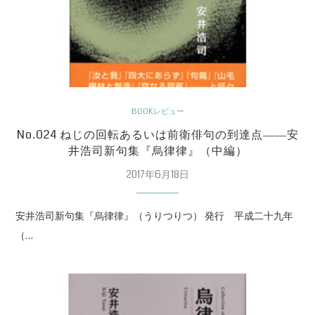
BOOKレビュー
No.024 ねじの回転あるいは前衛俳句の到達点――安
井浩司新句集『烏律律』（中編）
2017年6月18日
安井浩司新句集『烏律律』（うりつりつ） 発行 平成二十九年
（…