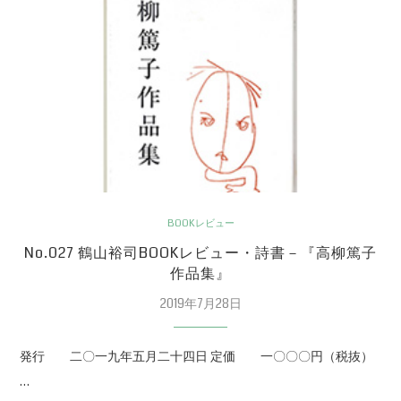
BOOKレビュー
No.027 鶴山裕司BOOKレビュー・詩書－『高柳篤子
作品集』
2019年7月28日
発行 二〇一九年五月二十四日 定価 一〇〇〇円（税抜）
…