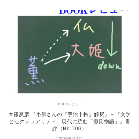
BOOKレビュー
大篠夏彦 『小原さんの『宇治十帖』解釈』－『文学
とセクシュアリティ―現代に読む「源氏物語」』書
評（No.006）