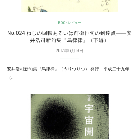
BOOKレビュー
No.024 ねじの回転あるいは前衛俳句の到達点――安
井浩司新句集『烏律律』（下編）
2017年6月19日
安井浩司新句集『烏律律』（うりつりつ） 発行 平成二十九年
（…