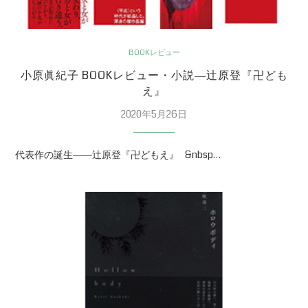
BOOKレビュー
小原眞紀子 BOOKレビュー・小説―辻原登『卍ども
え』
2020年5月26日
代表作の誕生――辻原登『卍どもえ』 &nbsp…