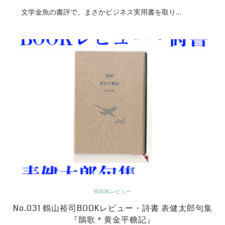
文学金魚の書評で、まさかビジネス実用書を取り…
BOOKレビュー
No.031 鶴山裕司BOOKレビュー・詩書 表健太郎句集
『鵲歌＊黄金平糖記』