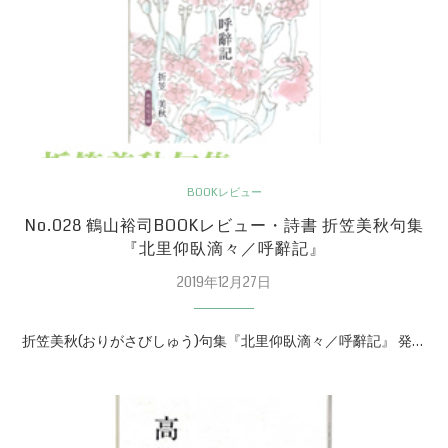
BOOKレビュー
No.028 鶴山裕司BOOKレビュー・詩書 折笠美秋句集
『北里仰臥滴々／呼辭記』
2019年12月27日
折笠美秋(おりがさびしゅう)句集『北里仰臥滴々／呼辭記』 発…