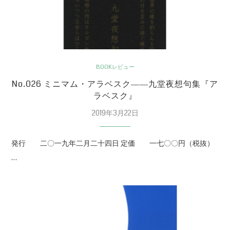
BOOKレビュー
No.026 ミニマム・アラベスク――九堂夜想句集『ア
ラベスク』
2019年3月22日
発行 二〇一九年二月二十四日 定価 一七〇〇円（税抜）
…