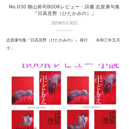
No.030 鶴山裕司BOOKレビュー・詩書 志賀康句集
『日高見野（ひたかみの）』
2021年5月30日
志賀康句集『日高見野（ひたかみの）』 発行 令和三年五月
十…