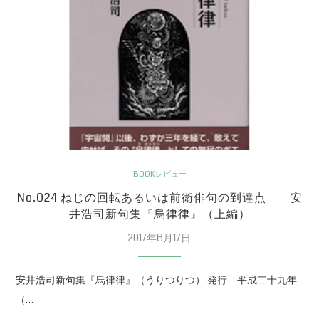
BOOKレビュー
No.024 ねじの回転あるいは前衛俳句の到達点――安
井浩司新句集『烏律律』（上編）
2017年6月17日
安井浩司新句集『烏律律』（うりつりつ） 発行 平成二十九年
（…