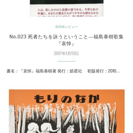
BOOKレビュー
No.023 死者たちを詠うということ―福島泰樹歌集
『哀悼』
2017年1月13日
書名：『哀悼』福島泰樹著 発行：皓星社 初版発行：2016…