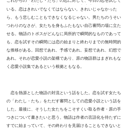
これからの「わたし・たち」の恋に対して、今日の恋を試して
・ ・ ・
・ ・ ・
いる。恋は
きれい
でなくてはならない。
きれい
じゃなかった
ら、もう悲しむこともできなくなるじゃない。男たちのうそい
つわりのなさが、女たちを身もふたもない自己審問の場に立た
せる。物語のトポスがどんなに局所的で瞬間的なものであって
も、恋を試すその瞬間には恋の始まりと終わりまでの無時間的
な推移がある。回想であれ、予感であれ。妄想であれ、幻想で
あれ。それが恋愛小説の架構であり、原の物語群はまぎれもな
く恋愛小説集であるという根拠ともなる。
恋を熱源とした物語の対流という話をした。恋を試す女たち
の「わたし・たち」をただす審問としての恋愛小説という話を
した。最後に、そうした女たちをこそすくい取る作者・原の手
つきについて書きたいと思う。物語は作者の言語化を待たずに
すでに始まっていて、その終わりを見届けることもできないと