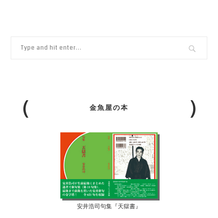
金魚屋の本
安井浩司句集『天獄書』