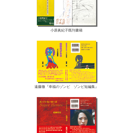
小原眞紀子既刊書籍
遠藤徹『幸福のゾンビ ゾンビ短編集』