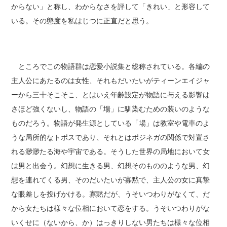
からない」と称し、わからなさを評して「きれい」と形容して
いる。その態度を私はじつに正直だと思う。
ところでこの物語群は恋愛小説集と総称されている。各編の
主人公にあたるのは女性、それもだいたいがティーンエイジャ
ーから三十そこそこ、とはいえ年齢設定が物語に与える影響は
さほど強くないし、物語の「場」に馴染むための装いのような
ものだろう。物語が発生源としている「場」は教室や電車のよ
うな局所的なトポスであり、それとはポジネガの関係で対置さ
れる渺渺たる海や宇宙である。そうした世界の局地において女
は男と出会う。幻想に生きる男、幻想そのもののような男、幻
想を連れてくる男、そのだいたいが寡黙で、主人公の女に真摯
な眼差しを投げかける。寡黙だが、うそいつわりがなくて、だ
から女たちは様々な位相において恋をする。うそいつわりがな
いくせに（ないから、か）はっきりしない男たちは様々な位相