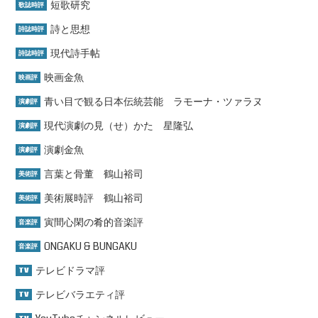
短歌研究
歌誌時評
詩と思想
詩誌時評
現代詩手帖
詩誌時評
映画金魚
映画評
青い目で観る日本伝統芸能 ラモーナ・ツァラヌ
演劇評
現代演劇の見（せ）かた 星隆弘
演劇評
演劇金魚
演劇評
言葉と骨董 鶴山裕司
美術評
美術展時評 鶴山裕司
美術評
寅間心閑の肴的音楽評
音楽評
ONGAKU & BUNGAKU
音楽評
テレビドラマ評
TV
テレビバラエティ評
TV