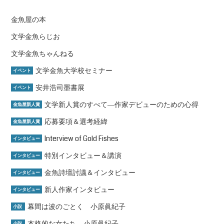
金魚屋の本
文学金魚らじお
文学金魚ちゃんねる
文学金魚大学校セミナー
イベント
安井浩司墨書展
イベント
文学新人賞のすべて―作家デビューのための心得
金魚屋新人賞
応募要項＆選考経緯
金魚屋新人賞
Interview of Gold Fishes
インタビュー
特別インタビュー＆講演
インタビュー
金魚詩壇討議＆インタビュー
インタビュー
新人作家インタビュー
インタビュー
幕間は波のごとく 小原眞紀子
小説
本格的な女たち 小原眞紀子
小説