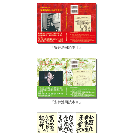
『安井浩司読本Ⅰ』
『安井浩司読本Ⅱ』