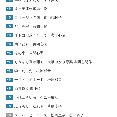
原里実連作短編小説
小説
コラージュの国 青山YURI子
小説
ど、泥卍 寅間心閑
小説
オトコは遅々として 寅間心閑
小説
助平ども 寅間心閑
小説
松の牢 寅間心閑
小説
もうすぐ幕が開く 大畑ゆかり原案 寅間心閑作
小説
学生だった 松原和音
小説
一月のレモネード 松原和音
小説
酒井聡 短編小説
小説
小説四角い海 ケニー敏江
小説
ふうらり、ゆれる 片島麦子
小説
スーパーヒーローズ 松岡里奈（公開終了）
小説