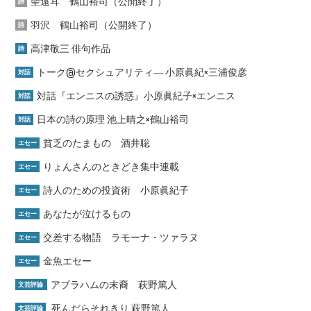
聖遠耳 鶴山裕司（公開終了）
詩
羽沢 鶴山裕司（公開終了）
詩
高津敬三 俳句作品
詩
トーク@セクシュアリティ― 小原眞紀×三浦俊彦
対話
対話『エンニスの誘惑』小原眞紀子×エンニス
対話
日本の詩の原理 池上晴之×鶴山裕司
対話
貧乏のたまもの 酒井聡
エセー
りょんさんのときどき集中連載
エセー
詩人のための投資術 小原眞紀子
エセー
あなたが泣けるもの
エセー
交差する物語 ラモーナ・ツァラヌ
エセー
金魚エセー
エセー
アブラハムの末裔 萩野篤人
文芸評論
死んだらそれきり 萩野篤人
文芸評論