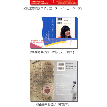
松岡里奈純文学私小説『スーパーヒーローズ』
原里実恋愛小説『佐藤くん、大好き』
鶴山裕司長篇詩『聖遠耳』