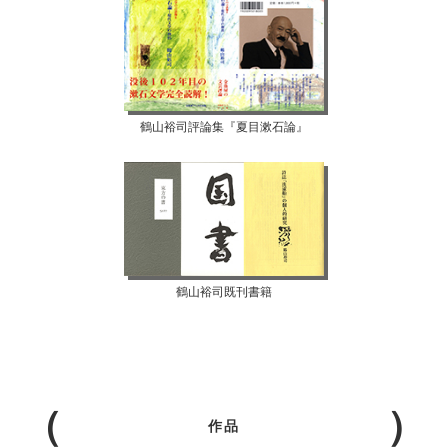
鶴山裕司評論集『夏目漱石論』
鶴山裕司既刊書籍
作品