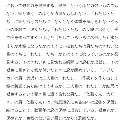
において包容力を発揮する。発揮、というほど力強いものでも
ない。寄り添う、のほうが適切かもしれない。「わたし・た
ち」に寄り沿う男たちに、なんとなく体重を預けきれないぐら
いの距離で、彼女たちは「わたし・たち」の反映に出会う。手
で椀を作ってすくい上げた（そしていろいろに名付けた）水た
・ ・ ・ ・
まりが水鏡になったかのように、彼女たちは男たちの
きれいな
目のうちに「わたし・たち」がどのように映っているのかを発
見する。そのきれいさに見惚れる瞬間には恋心が成就し、その
褪色に目ざとく気が付いたときに恋が醒めていく。『レプリ
カ』の男（奥沢）は二人目の「わたし」（千夜）を作り出して
鏡の装置であり続けようするが、二人目の「わたし」が結局は
褪色するという憂き目に遭う哀れな男だ。『佐藤くん、大好
き』の男（佐藤くん）は、無意識的にも告白への返答を保留し
続けることで、数百年の恋の保存に成功している。褪色とか、
保存とか、色気のない言い回しばかりで恐縮だが。