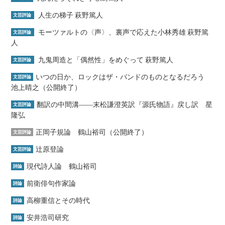
人生の梯子 萩野篤人
文芸評論
モーツァルトの〈声〉、裏声で応えた小林秀雄 萩野篤
文芸評論
人
九鬼周造と「偶然性」をめぐって 萩野篤人
文芸評論
いつの日か、ロックはザ・バンドのものとなるだろう
文芸評論
池上晴之（公開終了）
翻訳の中間溝――末松謙澄英訳『源氏物語』戻し訳 星
文芸評論
隆弘
正岡子規論 鶴山裕司（公開終了）
文芸評論
辻原登論
文芸評論
現代詩人論 鶴山裕司
詩論
前衛俳句作家論
詩論
高柳重信とその時代
詩論
安井浩司研究
詩論