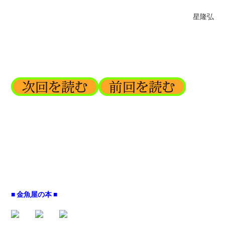
星隆弘
■ 金魚屋の本 ■