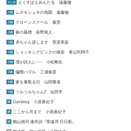
えくすぽえめんたる 遠藤徹
マンガ
ムネモシュネの地図 遠藤徹
小説
クローンスクール 紫雲
小説
春の墓標 萩野篤人
小説
赤ちゃん貸します 菅原美架
小説
ショッキングピンクの痰壺 青山YURI子
小説
僕が詩人に･･･ 小松剛生
小説
偏態パズル 三浦俊彦
小説
家を看取る日 山田隆道
小説
ツルツルちゃん2 仙田学
小説
Currency 小原眞紀子
詩
ここから月まで 小原眞紀子
詩
鶴山裕司 連作詩『聖遠耳 日日新』
詩