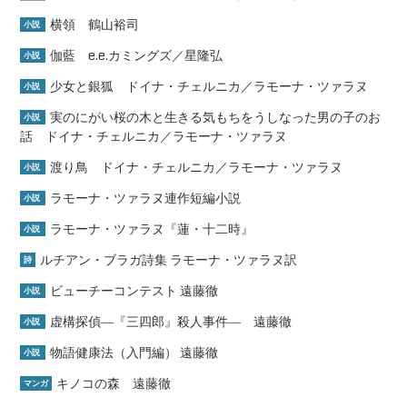
横領 鶴山裕司
小説
伽藍 e.e.カミングズ／星隆弘
小説
少女と銀狐 ドイナ・チェルニカ／ラモーナ・ツァラヌ
小説
実のにがい桜の木と生きる気もちをうしなった男の子のお
小説
話 ドイナ・チェルニカ／ラモーナ・ツァラヌ
渡り鳥 ドイナ・チェルニカ／ラモーナ・ツァラヌ
小説
ラモーナ・ツァラヌ連作短編小説
小説
ラモーナ・ツァラヌ『蓮・十二時』
小説
ルチアン・ブラガ詩集 ラモーナ・ツァラヌ訳
詩
ビューチーコンテスト 遠藤徹
小説
虚構探偵―『三四郎』殺人事件― 遠藤徹
小説
物語健康法（入門編） 遠藤徹
小説
キノコの森 遠藤徹
マンガ