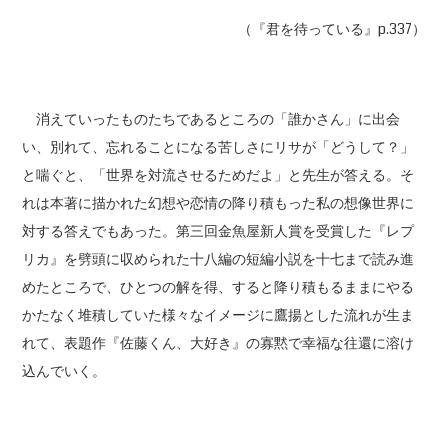
（『君を待っている』p.337）
消えていったものたちであるところの「誰かさん」に出会
い、別れて、忘れることになる苦しさにリサが「どうして？」
と喘ぐと、「世界を対流させるためだよ」と先生が答える。そ
れは本著に描かれた幻想や恋情の降り積もった私の想像世界に
対する答えでもあった。第三回金魚屋新人賞を受賞した『レプ
リカ』を劈頭に収められた十八編の短編小説を十七まで読み進
めたところで、ひとつの解を得、すると降り積もるままにやる
かたなく堆積していた様々なイメージに鷹揚とした流れが生ま
れて、表題作『佐藤くん、大好き』の寡黙で幸福な往還に溶け
込んでいく。