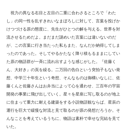
視力の異なる右目と左目の二重に合わさるところで「わた
し」の同一性を乱すきれいなまぼろしに対して、言葉を投げか
けつづける原の態度に、先生がひとつの解を与える。世界を対
流させるためだよ。まだまだ謎めいた言葉には違いないのだ
が、この言葉に行き当たった私もまた、なんだか納得してしま
ったのであった。そしてやるかたなく降り積もるままにしてい
た原の物語群が一斉に流れ出すような感じがした。『佐藤く
ん、大好き』の頁を繰る。二万回の告白という突拍子もない発
想、中学三十年生という奇想、そんなものは御構いなしに、佐
藤くんと佐藤さんはお弁当によって心を通わせ、三百年の宇宙
開発の事業に飛び出していく。星々を星座に写し取るのが地上
に住まって重力に耐える建築をする小説物語観ならば、星辰の
運行を巨大で緩慢な対流と見て取るのが原の発想だろうか。そ
んなことを考えているうちに、物語は素朴で幸せな完結を見て
いた。