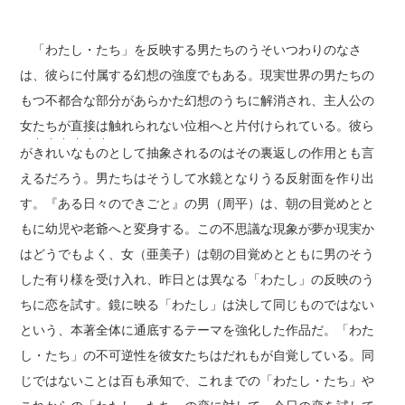
「わたし・たち」を反映する男たちのうそいつわりのなさ
は、彼らに付属する幻想の強度でもある。現実世界の男たちの
もつ不都合な部分があらかた幻想のうちに解消され、主人公の
女たちが直接は触れられない位相へと片付けられている。彼ら
・ ・ ・ ・ ・ ・
が
きれいなもの
として抽象されるのはその裏返しの作用とも言
えるだろう。男たちはそうして水鏡となりうる反射面を作り出
す。『ある日々のできごと』の男（周平）は、朝の目覚めとと
もに幼児や老爺へと変身する。この不思議な現象が夢か現実か
はどうでもよく、女（亜美子）は朝の目覚めとともに男のそう
した有り様を受け入れ、昨日とは異なる「わたし」の反映のう
ちに恋を試す。鏡に映る「わたし」は決して同じものではない
という、本著全体に通底するテーマを強化した作品だ。「わた
し・たち」の不可逆性を彼女たちはだれもが自覚している。同
じではないことは百も承知で、これまでの「わたし・たち」や