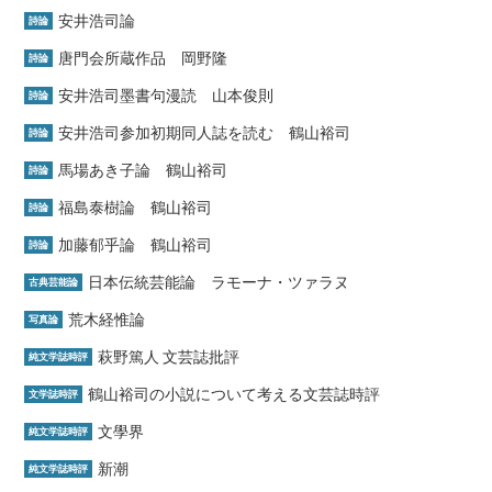
安井浩司論
詩論
唐門会所蔵作品 岡野隆
詩論
安井浩司墨書句漫読 山本俊則
詩論
安井浩司参加初期同人誌を読む 鶴山裕司
詩論
馬場あき子論 鶴山裕司
詩論
福島泰樹論 鶴山裕司
詩論
加藤郁乎論 鶴山裕司
詩論
日本伝統芸能論 ラモーナ・ツァラヌ
古典芸能論
荒木経惟論
写真論
萩野篤人 文芸誌批評
純文学誌時評
鶴山裕司の小説について考える文芸誌時評
文学誌時評
文學界
純文学誌時評
新潮
純文学誌時評