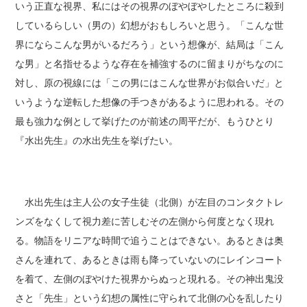
いう正直な視界、私にはその視界のぼやぼやしたところに殺到
しているらしい（男の）幻想がおもしろいと思う。「こんな世
界にならこんな男がいるだろう」という想像が、結局は「こん
な男」と名指せるような存在を補強するのに留まりがちなのに
対し、原の視線には「この男にはこんな世界がお似合いだ」と
いうような逆転した想像の手つきがあるように思われる。その
最も強力な例として挙げたのが前述の周平だが、もうひとり
『水出先生』の水出先生を挙げたい。
水出先生は主人公の女子生徒（北側）が左目のコンタクトレ
ンズをなくして視力差に苦しむその左側から何度となく現れ
る。物語をリニアな時間で追うことはできない。あるときは奥
さんを連れて、あるときは雨も降っていないのにレインコート
を着て、左側のぼやけた視界からぬっと現れる。その神出鬼没
さと「先生」という幻想の属性に守られて北側の心を乱したり