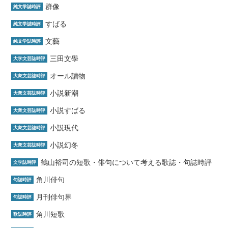
群像
純文学誌時評
すばる
純文学誌時評
文藝
純文学誌時評
三田文學
大学文芸誌時評
オール讀物
大衆文芸誌時評
小説新潮
大衆文芸誌時評
小説すばる
大衆文芸誌時評
小説現代
大衆文芸誌時評
小説幻冬
大衆文芸誌時評
鶴山裕司の短歌・俳句について考える歌誌・句誌時評
文学誌時評
角川俳句
句誌時評
月刊俳句界
句誌時評
角川短歌
歌誌時評