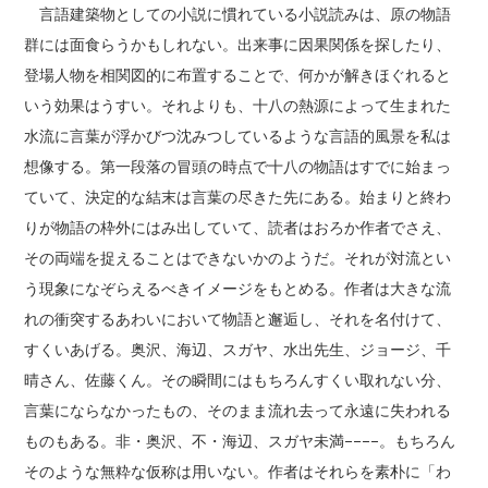
言語建築物としての小説に慣れている小説読みは、原の物語
群には面食らうかもしれない。出来事に因果関係を探したり、
登場人物を相関図的に布置することで、何かが解きほぐれると
いう効果はうすい。それよりも、十八の熱源によって生まれた
水流に言葉が浮かびつ沈みつしているような言語的風景を私は
想像する。第一段落の冒頭の時点で十八の物語はすでに始まっ
ていて、決定的な結末は言葉の尽きた先にある。始まりと終わ
りが物語の枠外にはみ出していて、読者はおろか作者でさえ、
その両端を捉えることはできないかのようだ。それが対流とい
う現象になぞらえるべきイメージをもとめる。作者は大きな流
れの衝突するあわいにおいて物語と邂逅し、それを名付けて、
すくいあげる。奥沢、海辺、スガヤ、水出先生、ジョージ、千
晴さん、佐藤くん。その瞬間にはもちろんすくい取れない分、
言葉にならなかったもの、そのまま流れ去って永遠に失われる
ものもある。非・奥沢、不・海辺、スガヤ未満––––。もちろん
そのような無粋な仮称は用いない。作者はそれらを素朴に「わ