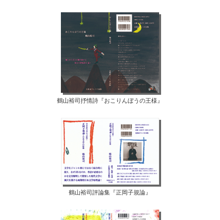
鶴山裕司抒情詩『おこりんぼうの王様』
鶴山裕司評論集『正岡子規論』