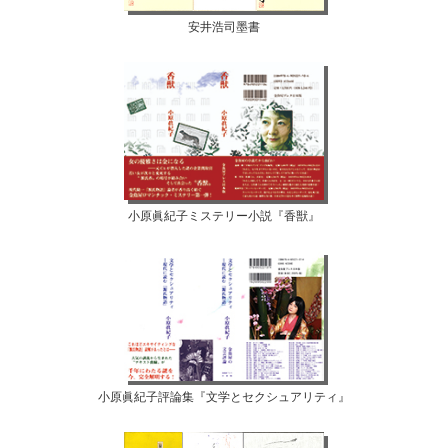
安井浩司墨書
小原眞紀子ミステリー小説『香獣』
小原眞紀子評論集『文学とセクシュアリティ』