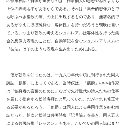
の作家神話の解体が重要なのは、作家個人の思想や感性よりも
上位の表現地平があるからである。それは「集合的想像力とで
も呼ぶべき複数の層」の上に出現するものであり、無署名的で
あるがゆえにほぼ純粋な「客体性」を持つだろうと朝吹は書い
ている。つまり朝吹の考えるシュルレアルは客体性を持った集
合的想像力表現のことだ。自動筆記を含むシュルレアリスムの
〝技法〟はそのような表現を生み出すためにある。
僕が朝吹を知ったのは、一九八〇年代中頃に刊行された同人
詩誌「麒麟」によってである。当時僕は、「麒麟」の中核作家
は『独身者の言葉のために』などで先行世代の詩人たちの仕事
を厳しく批判する松浦寿輝だと思っていた。だがそれも修正す
る必要があるだろう。「麒麟」は同人による共同作業を好む雑
誌だった。朝吹と松浦は共著詩集『記号論』を書き、同人五人
による共著詩集『レッスン』もある。たいていの同人誌はまだ