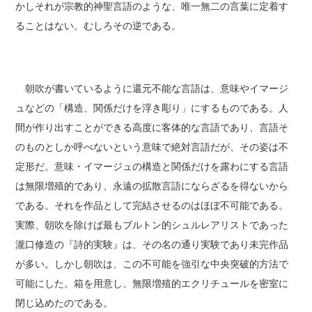
かしそれが宗教的神聖言語のような、唯一無二の言葉に定着す
ることはない。むしろその逆である。
朝吹が書いているように還元不能な言語は、意味やイマージ
ュなどの「構造、関係だけを浮き彫り」にするものである。人
間が作り出すことができる高度に客体的な言語であり、言語そ
のものとしか呼べないという意味で絶対言語だが、その姿は不
定形だ。意味・イマージュの構造と関係だけを露わにする言語
は無限増殖的であり、永遠の拡散言語にならざるを得ないから
である。それを作品として完結させるのはほぼ不可能である。
実際、朝吹を除けば最もブルトン的シュルレアリストであった
瀧口修造の『詩的実験』は、その名の通り実験であり未完作品
が多い。しかし朝吹は、この不可能を強引な中央突破的方法で
可能にした。箱を用意し、無限増殖的エクリチュールを密室に
閉じ込めたのである。