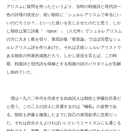
アリスムに疑問を持ったというより、当時の戦後詩と現代詩一
色の詩壇の状況が、若い朝吹に「シュルレアリスムで本当にい
いのだろうか？」といった迷いを生じさせたのだと思う。しか
し朝吹は第三詩集『〈opus〉』（八七年）でシュルレアリスム
の方に大きく舵を切り、第四詩集『密室論』でほぼ完璧なシュ
ルレアリスム詩を作りあげた。それは正統シュルレアリストで
ある朝吹の作家的成熟だろう。しかし状況を言えば、この時
期、戦後詩と現代詩を両極とする戦後の詩のパラダイムが瓦解
し始めていた。
僕は一九八〇年代を代表する自由詩人は朝吹と伊藤比呂美だ
と思う。この二人の詩人に共通するのは〝極私〟の姿勢であ
る。朝吹も伊藤も徹底したまでに自己の表現欲求に忠実だっ
た。それは自分さえよければいいというミーイズムにも通じる