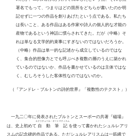
署名でもって、つまりはどの箇所をどちらが書いたのか明
記せずに一つの作品を創りあげたという点である。私たち
は長いこと、ある作品はある作家や詩人の個人的な才能の
産物であるという神話に慣らされてきた。だが（中略）そ
れは単なる文学的約束事にすぎないのではないだろうか。
（中略）作品は単一的な記述から成立しているのではな
く、集合的想像力とでも呼ぶべき複数の層のうえに築かれ
ているのではないか、作品を書かせているのは主体ではな
く、むしろそうした客体性なのではないのか。
（『アンドレ・ブルトンの詩的世界』「複数性のテクスト」）
一九二〇年に発表されたブルトンとスーポーの共著『磁場』
エクリチュール・オートマティスム
は、史上初めて
自動筆記
を使って書かれたシュルレアリ
スムの記念碑的作品である。ただシュルレアリスムは一筋縄で