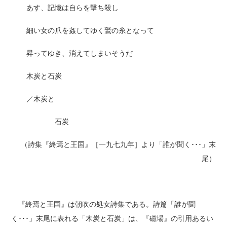
あす、記憶は自らを撃ち殺し
細い女の爪を姦してゆく鷲の糸となって
昇ってゆき、消えてしまいそうだ
木炭と石炭
／木炭と
石炭
（詩集『終焉と王国』［一九七九年］より「誰が聞く･･･」末
尾）
『終焉と王国』は朝吹の処女詩集である。詩篇「誰が聞
く･･･」末尾に表れる「木炭と石炭」は、『磁場』の引用あるい