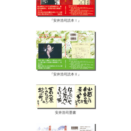
『安井浩司読本Ⅰ』
『安井浩司読本Ⅱ』
安井浩司墨書