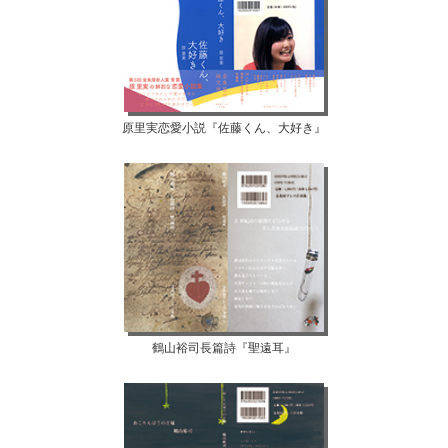
原里実恋愛小説『佐藤くん、大好き』
鶴山裕司長篇詩『聖遠耳』