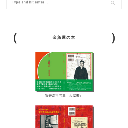
金魚屋の本
安井浩司句集『天獄書』