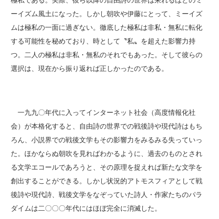
極私である。実際、彼ら以降の自由詩の世界は呆れるほどのミ
ーイズム風土になった。しかし朝吹や伊藤にとって、ミーイズ
ムは極私の一面に過ぎない。徹底した極私は非私・無私に転化
する可能性を秘めており、時として〝私〟を超えた影響力持
つ。二人の極私は非私・無私のそれでもあった。そして彼らの
選択は、現在から振り返れば正しかったのである。
一九九〇年代に入ってインターネット社会（高度情報化社
会）が本格化すると、自由詩の世界での戦後詩や現代詩はもち
ろん、小説界での戦後文学もその影響力をみるみる失っていっ
た。ほかならぬ朝吹を見ればわかるように、過去のものとされ
る文学エコールであろうと、その原理を捉えれば新たな文学を
創出することができる。しかし状況的アトモスフィアとして戦
後詩や現代詩、戦後文学をなぞっていた詩人・作家たちのパラ
ダイムは二〇〇〇年代にはほぼ完全に消滅した。