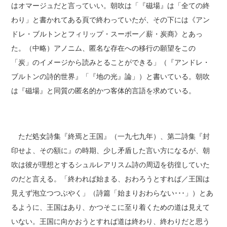
はオマージュだと言っていい。朝吹は「『磁場』は「全ての終
わり」と書かれてある頁で終わっていたが、その下には《アン
ドレ・ブルトンとフィリップ・スーポー／薪・炭商》とあっ
た。（中略）アノニム、匿名な存在への移行の願望をこの
「炭」のイメージから読みとることができる」（『アンドレ・
ブルトンの詩的世界』「『地の光』論」）と書いている。朝吹
は『磁場』と同質の匿名的かつ客体的言語を求めている。
ただ処女詩集『終焉と王国』（一九七九年）、第二詩集『封
印せよ、その額に』の時期、少し矛盾した言い方になるが、朝
吹は彼が理想とするシュルレアリスム詩の周辺を彷徨していた
のだと言える。「終われば始まる、おわろうとすれば／王国は
見えず泡立つつぶやく」（詩篇「始まりおわらない･･･」）とあ
るように、王国はあり、かつそこに至り着くための道は見えて
いない。王国に向かおうとすれば道は終わり、終わりだと思う