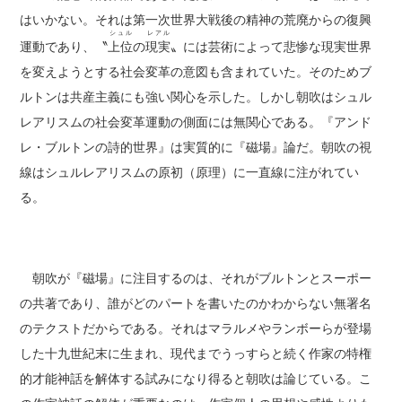
はいかない。それは第一次世界大戦後の精神の荒廃からの復興
シュル
レアル
運動であり、〝
上位
の
現実
〟には芸術によって悲惨な現実世界
を変えようとする社会変革の意図も含まれていた。そのためブ
ルトンは共産主義にも強い関心を示した。しかし朝吹はシュル
レアリスムの社会変革運動の側面には無関心である。『アンド
レ・ブルトンの詩的世界』は実質的に『磁場』論だ。朝吹の視
線はシュルレアリスムの原初（原理）に一直線に注がれてい
る。
朝吹が『磁場』に注目するのは、それがブルトンとスーポー
の共著であり、誰がどのパートを書いたのかわからない無署名
のテクストだからである。それはマラルメやランボーらが登場
した十九世紀末に生まれ、現代までうっすらと続く作家の特権
的才能神話を解体する試みになり得ると朝吹は論じている。こ