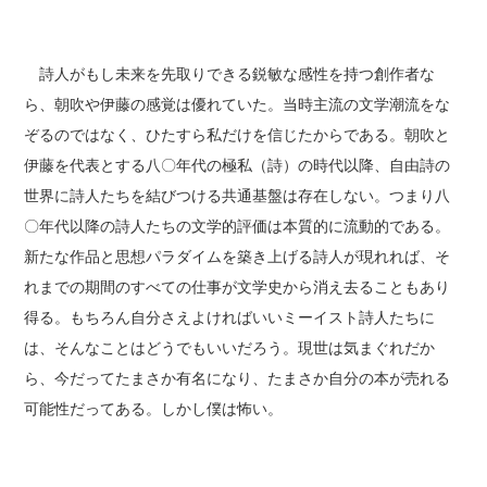
詩人がもし未来を先取りできる鋭敏な感性を持つ創作者な
ら、朝吹や伊藤の感覚は優れていた。当時主流の文学潮流をな
ぞるのではなく、ひたすら私だけを信じたからである。朝吹と
伊藤を代表とする八〇年代の極私（詩）の時代以降、自由詩の
世界に詩人たちを結びつける共通基盤は存在しない。つまり八
〇年代以降の詩人たちの文学的評価は本質的に流動的である。
新たな作品と思想パラダイムを築き上げる詩人が現れれば、そ
れまでの期間のすべての仕事が文学史から消え去ることもあり
得る。もちろん自分さえよければいいミーイスト詩人たちに
は、そんなことはどうでもいいだろう。現世は気まぐれだか
ら、今だってたまさか有名になり、たまさか自分の本が売れる
可能性だってある。しかし僕は怖い。