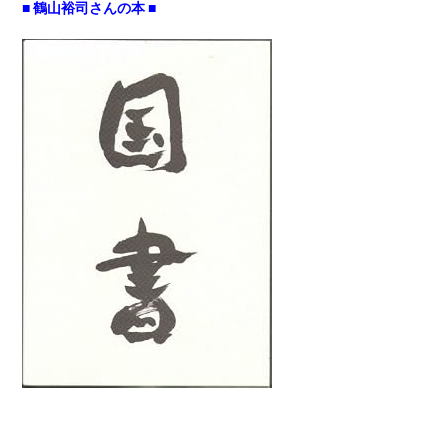
■ 鶴山裕司さんの本 ■