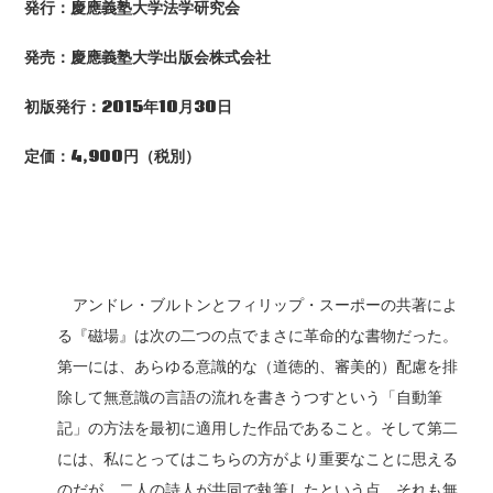
発行：慶應義塾大学法学研究会
発売：慶應義塾大学出版会株式会社
初版発行：2015
年10
月30
日
定価：4,900
円（税別）
アンドレ・ブルトンとフィリップ・スーポーの共著によ
る『磁場』は次の二つの点でまさに革命的な書物だった。
第一には、あらゆる意識的な（道徳的、審美的）配慮を排
除して無意識の言語の流れを書きうつすという「自動筆
記」の方法を最初に適用した作品であること。そして第二
には、私にとってはこちらの方がより重要なことに思える
のだが、二人の詩人が共同で執筆したという点、それも無