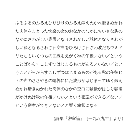
ふるふるのふるえひりひりのふるえ鍛えぬかれ磨きぬかれ
た肉体をまとった快楽の女のおなかのなかにちいさな胸の
なかにさわがしい庭園となりさわがしい球体となりさわが
しい箱となるさわさわ空白をひろげざわざわ波だちウミド
リたちもいくつもの曲線をえがく秋の午後／ない／という
ことばからすこしずつはじまるものがある／いない／とい
うことがらからすこしずつはじまるものがある秋の午後ヒ
トの声のささやきの輪郭ににた波形がはじまってゆく鍛え
ぬかれ磨きぬかれた肉体のなかの空白に騒擾がはしり騒擾
がかけぬけ秋の午後／ない／という密室ができる／ない／
という密室ができ／ない／と響く箱状になる
（詩集『密室論』［一九八九年］より）