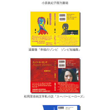
小原眞紀子既刊書籍
遠藤徹『幸福のゾンビ ゾンビ短編集』
松岡里奈純文学私小説『スーパーヒーローズ』