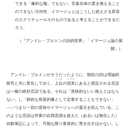
できる「像的な喩」でもない。言葉自体の置き換えること
のできない方向性、イマージュとはこうした絶えざる変容
のエクリチュールそのものであると考えることができるだ
ろう。
（『アンドレ・ブルトンの詩的世界』「イマージュ論の展
開」）
アンドレ・ブルトンがそうだったように、朝吹の詩は理論的
シュル
レアル
探究と共に変化してゆく。
上位
の
現実
にあると措定される言語
は一種の絶対言語である。それは「意味的ないい換えとはなら
ない」し「静的な視覚的像として定着することもできない」
――つまり一切の意味やイマージュへの還元を拒んでいる。こ
のような言語は作家の自我意識を超えた（あるいは無化した）
自動筆記によって、可能な限り客体的に導き出すほかない。し