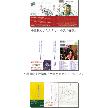
小原眞紀子ミステリー小説『香獣』
小原眞紀子評論集『文学とセクシュアリティ』