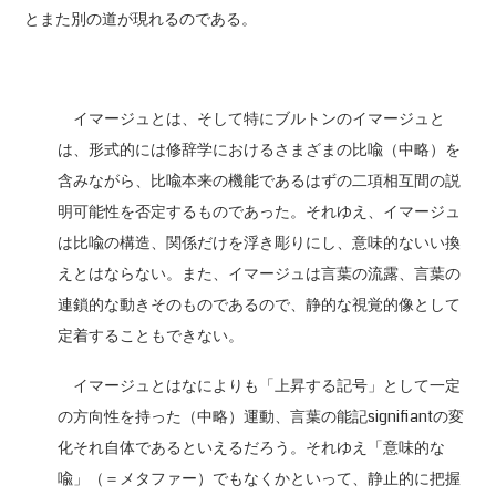
とまた別の道が現れるのである。
イマージュとは、そして特にブルトンのイマージュと
は、形式的には修辞学におけるさまざまの比喩（中略）を
含みながら、比喩本来の機能であるはずの二項相互間の説
明可能性を否定するものであった。それゆえ、イマージュ
は比喩の構造、関係だけを浮き彫りにし、意味的ないい換
えとはならない。また、イマージュは言葉の流露、言葉の
連鎖的な動きそのものであるので、静的な視覚的像として
定着することもできない。
イマージュとはなによりも「上昇する記号」として一定
の方向性を持った（中略）運動、言葉の能記signifiantの変
化それ自体であるといえるだろう。それゆえ「意味的な
喩」（＝メタファー）でもなくかといって、静止的に把握