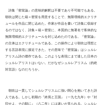
詩集『密室論』の意味的解釈は不要であり不可能でもある。
朝吹は閉じた箱＝密室を用意することで、無限増殖的エクリチ
ュールを作品に閉じ込めた。作家が作品を書いて詩集に収録す
るのではなく、詩集＝箱＝密室に、本質的に無署名で客体的な
無限増殖的エクリチュールを封じ込めたのである。『密室論』
の主体はエクリチュールである。この操作により朝吹は理想と
する言語表現に接近できた。その意味で『密室論』はシュルレ
アリスム詩の傑作である。このような表現にまで達した日本の
シュルレアリストはいない。だがなぜシュルレアリスム（的絶
対言語）なのだろうか。
朝吹は一貫してシュルレアリスムに強い関心を抱いてきた詩
人である。しかし初期の『終焉と王国』（一九七九年）や『封
印せよ、その額に』（八二年）には迷いが見られる。シュルレ