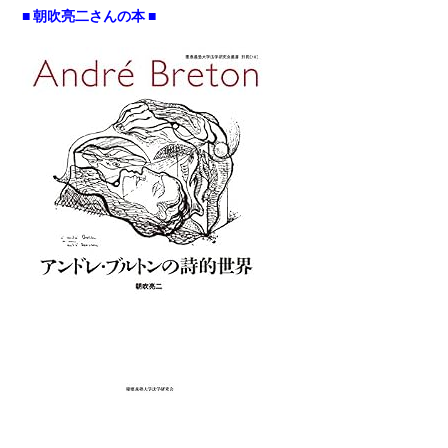
■ 朝吹亮二さんの本 ■