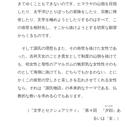
きてゆくこともできないのです。ヒマラヤの山嶺を目指
したり、太平洋ひとりぼっちの冒険をしたり、宗教に帰
依したり、文学を極めようとしたりするのはすべて、こ
の俗世を相対化し、そこから抜けようとする切実な願望
からくるものです。
そして源氏の理想もまた、その俗世を抜けた女性であ
った。吉祥天女のごとき貴女として制度の山側を抜けて
も、幼女性と母性のアマルガムの無邪気な女性性そのも
のとして海側に抜けても、どちらでもかまわない。とに
かくこの俗世の空しさと哀しさを忘れさせてくれる女性
なら。それは『源氏物語』の本来的なテーマである、仏
教的な救いを求める心でもあります。
ゆうがお
（『文学とセクシュアリティ』「第４回 『
夕顔
』あ
るいは「女」）