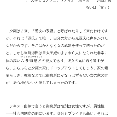
（『文学とセクシュアリティ』「第４回 『
夕顔
』あ
るいは「女」）
夕顔は古来、「遊女の系譜」と呼ばれたりして来たわけです
が、それは『源氏』で唯一、自分の方から光源氏に声をかけた
女だからです。そこはかとなく女の武器を使って誘ったのだ
と。しかし当時源氏は皇太子妃のまま未亡人になられた非常に
ろくじょうのみやすどころ
位の高い
六条御息所
の愛人であり、彼女の元に通う道すが
ら、ふらふらと夕顔の家にドロップアウトしてしまう。家の素
晴らしさ、教養などでは御息所にかなうはずもない女の家の方
が、居心地がいいと感じてしまったのです。
テキスト曲線で言うと御息所は性別は女性ですが、男性性
――社会的制度の側にいます。身分もプライドも高い。それは