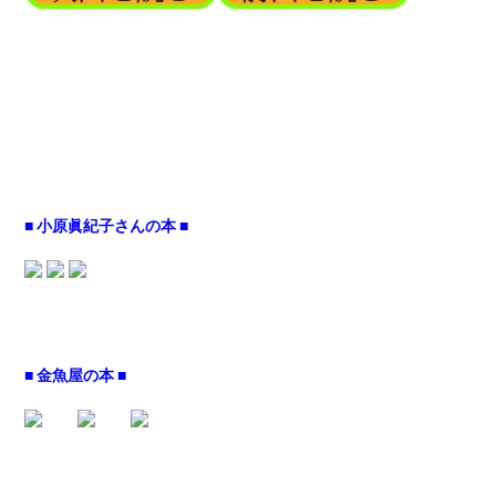
■ 小原眞紀子さんの本 ■
■ 金魚屋の本 ■