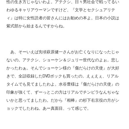
性の生き方じゃないわよ。アテクシ、日々男社会で戦ってるい
わゆるキャリアウーマンですけど、『文学とセクシュアリテ
ィ』は特に女性読者の皆さんにはお勧めの本よ。日本の小説は
紫式部から始まるんですからね。
あ、そーいえば先頃萩原健一さんがお亡くなりになったじゃ
ないの。アテクシ、ショーケン＆ジュリー世代なのよぉ。悲し
かったわぁ。そんでショーケン様の『傷だらけの天使』が大好
きで、全話収録したDVDボックも買ったの。えぇえぇ、リアル
タイムでも見てましたわよ。水谷豊様は『傷だらけの天使』の
印象が強くて、ずーっとこの方はリアルでチンピラなんぢゃな
いかと思ってましたわ。だから『相棒』の杉下右京役の方がシ
ョックでしたわね。あー真面目、って感じで。