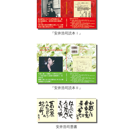
『安井浩司読本Ⅰ』
『安井浩司読本Ⅱ』
安井浩司墨書