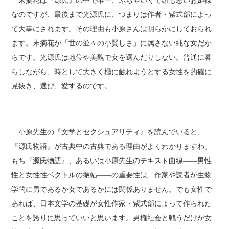
末摘花は『源氏』の中で唯一、ぶちゃいくで頭も悪いお姫様
なのですが、最後まで光源氏に、つまりは作者・紫式部によっ
て大事にされます。その理由も小原さんは明らかにしておられ
ます。末摘花が「世の並々の小賢しさ」に属さない純な女だか
らです。光源氏は地位や美醜で女を選んだりしない。普通に暮
らしながら、時として大きく極に触れようとする女性を的確に
見抜き、選び、愛するのです。
小原先生の『文学とセクシュアリティ』を読んでいると、
『源氏物語』が古典中の古典である理由がよくわかりますわ。
もち『源氏物語』、あるいは小原先生のテキスト曲線――男性
性と女性性ベクトルの振幅――の重要性は、作家や読者が生物
学的に男であるか女であるかには関係ありません。でも女性で
あれば、日本文学の基礎が女性作家・紫式部によって作られた
ことを誇りに思っていいと思います。男権社会と戦うだけが女