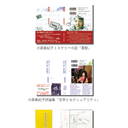
小原眞紀子ミステリー小説『香獣』
小原眞紀子評論集『文学とセクシュアリティ』