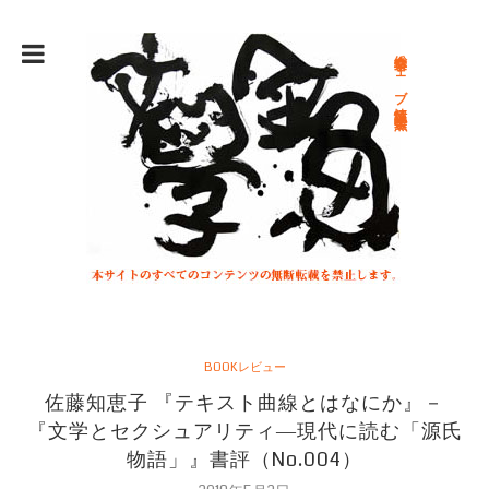
総合文学ウェブ情報誌 文学金魚
BOOKレビュー
佐藤知恵子 『テキスト曲線とはなにか』－
『文学とセクシュアリティ―現代に読む「源氏
物語」』書評（No.004）