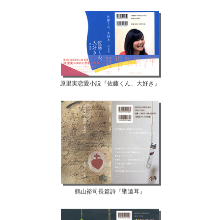
原里実恋愛小説『佐藤くん、大好き』
鶴山裕司長篇詩『聖遠耳』