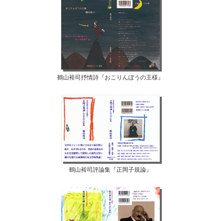
鶴山裕司抒情詩『おこりんぼうの王様』
鶴山裕司評論集『正岡子規論』