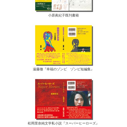
小原眞紀子既刊書籍
遠藤徹『幸福のゾンビ ゾンビ短編集』
松岡里奈純文学私小説『スーパーヒーローズ』