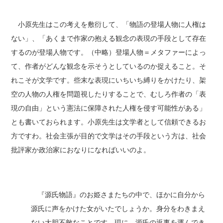
小原先生はこの考えを敷衍して、「物語の登場人物に人権は
ない」、「あくまで作家の抱える観念の表現の手段として存在
するのが登場人物です。（中略）登場人物＝メタファーによっ
て、作者がどんな観念を示そうとしているのか捉えること。そ
れこそが文学です。些末な表現にいちいち縛りをかけたり、架
空の人物の人権を問題視したりすることで、むしろ作者の「表
現の自由」という憲法に保障された人権を侵す可能性がある」
とも書いておられます。小原先生は文学者として信頼できるお
方ですわ。社会主張が目的で文学はその手段という方は、社会
批評家か政治家におなりになればいいのよ。
『源氏物語』のお姫さまたちの中で、ほかに自分から
源氏に声をかけた女がいたでしょうか。身分をわきまえ
ない大胆不敵なことです。現に、源氏の返事を運んでき