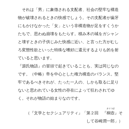
それは「男」に象徴される支配者、社会の堅牢な構造
物が破壊されるときの快感でしょう。その支配者が歯牙
にもかけなかった「女」という非構造物が足をすくうか
たちで、思わぬ崩壊をもたらす。積み木の城をガシャン
と壊すときの子供じみた快感に近い、と言った方がむし
ろ変態性欲といった特殊な嗜好に還元するよりも的を射
ていると思います。
『源氏物語』の冒頭で起きていることも、実は同じなの
です。（中略）帝を中心とした権力構造のバランス。堅
牢であるべきそれが、たった一人の、しかも取るに足り
ないと思われている女性の存在によって狂わされてゆ
く。それが物語の始まりなのです。
きりつぼ
（『文学とセクシュアリティ』「第２回 『
桐壺
』そ
して谷崎潤一郎」）