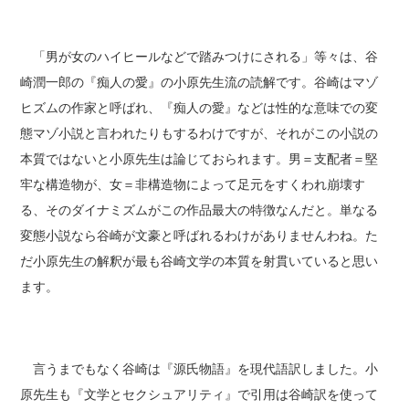
「男が女のハイヒールなどで踏みつけにされる」等々は、谷
崎潤一郎の『痴人の愛』の小原先生流の読解です。谷崎はマゾ
ヒズムの作家と呼ばれ、『痴人の愛』などは性的な意味での変
態マゾ小説と言われたりもするわけですが、それがこの小説の
本質ではないと小原先生は論じておられます。男＝支配者＝堅
牢な構造物が、女＝非構造物によって足元をすくわれ崩壊す
る、そのダイナミズムがこの作品最大の特徴なんだと。単なる
変態小説なら谷崎が文豪と呼ばれるわけがありませんわね。た
だ小原先生の解釈が最も谷崎文学の本質を射貫いていると思い
ます。
言うまでもなく谷崎は『源氏物語』を現代語訳しました。小
原先生も『文学とセクシュアリティ』で引用は谷崎訳を使って