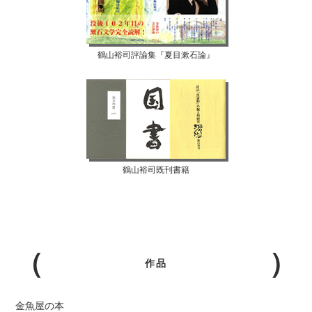
鶴山裕司評論集『夏目漱石論』
鶴山裕司既刊書籍
作品
金魚屋の本