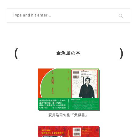
金魚屋の本
安井浩司句集『天獄書』