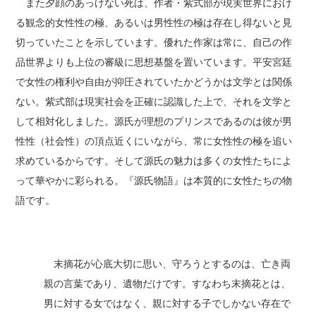
また夕顔のあっけない死は、作者・紫式部が現実世界におけ
る観念的女性性の極、あるいは男性性の極は存在し得ないと見
切っていたことを示しています。優れた作家は常に、自己の作
品世界よりも上位の審級に思想基盤を置いています。平安宮廷
で女性の権利や自由が抑圧されていたかどうかは文学とは関係
ない。紫式部は現実社会を正確に認識した上で、それを文学と
して相対化しました。源氏が理想のプリンスであるのは彼が男
性性（社会性）の頂点近くにいながら、常に女性性の極を追い
求めているからです。そして源氏の魅力は多くの女性たちによ
って華やかに彩られる。『源氏物語』は本質的に女性たちの物
語です。
末摘花が心底大切に思い、守ろうとするのは、亡き両
親の言葉であり、遺物だけです。すなわち末摘花とは、
男に対する女ではなく、親に対する子でしかない存在で