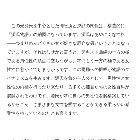
この光源氏を中心とした御息所と夕顔の関係は、構造的に
『源氏物語』の縮図になっています。源氏はあやにくな性格
――つまりめんどくさい女が好きな厄介な男ということになっ
ていますが、それはなぜかと言うと、テキスト曲線の一方の極
である男性性の頂点に立ちながら、常にもう一方の極である女
性性に惹かれてしまうからです。この両極への振幅が物語のダ
イナミズムを生みます。源氏を負の主人公として、男性性と女
性性の両極を行ったり来たりする多くの姫君たちの女性百科が
展開されるわけです。源氏が常に自らの男性性を脱構築してい
るからこそ、さまざまな女性を愛することができる柔らかい感
受性を持っているのだとも言えます。