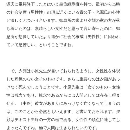
源氏に臣籍降下したとはいえ皇位継承権を持つ、最初から当時
の社会制度（男性性）の頂点近くにいる貴公子・光源氏の心性
と激しくぶつかり合います。御息所の家より夕顔の家の方が落
ち着いたのは、素晴らしい女性だと思って言い寄ったのに、御
息所が想像していたより遙かに社会的権威（男性性）に囚われ
ていて息苦しい、ということですね。
で、夕顔は小原先生が書いておられるように、女性性を体現
した邪気のない女そのものです。さらに重要なのは夕顔があっ
けなく死んでしまうことです。小原先生は「女そのもの＝女性
性は観念であり、観念であるからには人間としては存在し得ま
せん。（中略）彼女があまりにあっけなく亡くなってしまうの
は、このことから必然ともいえます」と書いておられます。夕
顔はテキスト曲線の一方の極である、女性性の頂点に達してし
まったんですね。極で人間は生きられないのです。