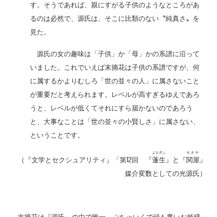
す。そうであれば、親にすがる子供のようなところがあ
るのは必然で、源氏は、そこに比類のない〝純真さ〟を
見た。
源氏の女の趣味は「子供」か「母」かの系譜に沿って
いました。これでいえば末摘花は子供の系譜ですが、何
に属するかよりむしろ「世の並々の人」に属さないこと
が重要だと考えられます。レベルが高すぎるゆえであろ
うと、レベルが低くてそれにすら届かないのであろう
と、大事なことは「世の並々の小賢しさ」に属さない、
ということです。
よもぎふ
せきや
（『文学とセクシュアリティ』「第12回 『
蓬生
』と『
関屋
』
媒介変数としての光源氏）