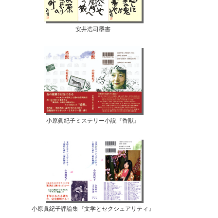
安井浩司墨書
小原眞紀子ミステリー小説『香獣』
小原眞紀子評論集『文学とセクシュアリティ』