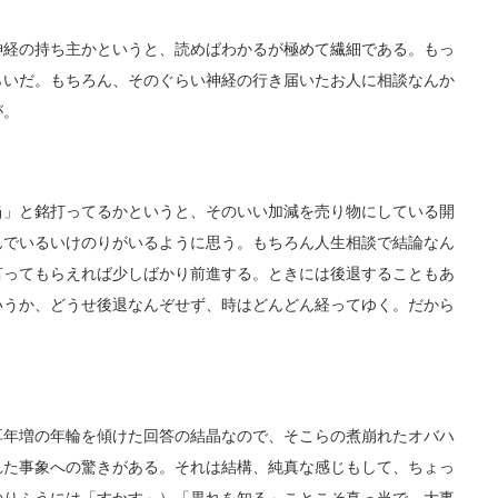
経の持ち主かというと、読めばわかるが極めて繊細である。もっ
らいだ。もちろん、そのぐらい神経の行き届いたお人に相談なんか
が。
」と銘打ってるかというと、そのいい加減を売り物にしている開
んでいるいけのりがいるように思う。もちろん人生相談で結論なん
言ってもらえれば少しばかり前進する。ときには後退することもあ
いうか、どうせ後退なんぞせず、時はどんどん経ってゆく。だから
年増の年輪を傾けた回答の結晶なので、そこらの煮崩れたオバハ
れた事象への驚きがある。それは結構、純真な感じもして、ちょっ