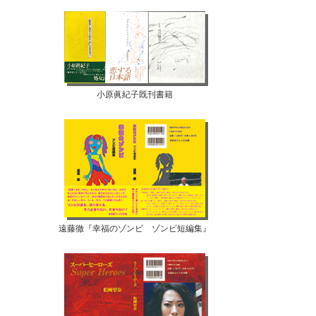
小原眞紀子既刊書籍
遠藤徹『幸福のゾンビ ゾンビ短編集』