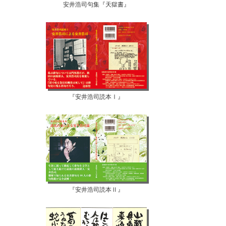
安井浩司句集『天獄書』
『安井浩司読本Ⅰ』
『安井浩司読本Ⅱ』