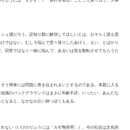
のりふうには「すかす」）「畏れを知る」ことこそ真っ当で、大事
シュ感だろう。訳知り顏に解決してほしいとは、おそらく誰も思
わけではない。むしろ悩んで堂々巡りしたあげく、えい、とばかり
だ。回答ではなく一緒に悩んで、あるいは気を動転させてもらうた
そう簡単には問題に巻き込まれまいとするのである。本題に入る
る知識のバックグラウンドはまさに年齢不詳。いったい、あんたな
いとなると、なかなか占い師っぽくもある。
れない（いけのりふうには「カモ鴨長明」）。今の社会は文化的