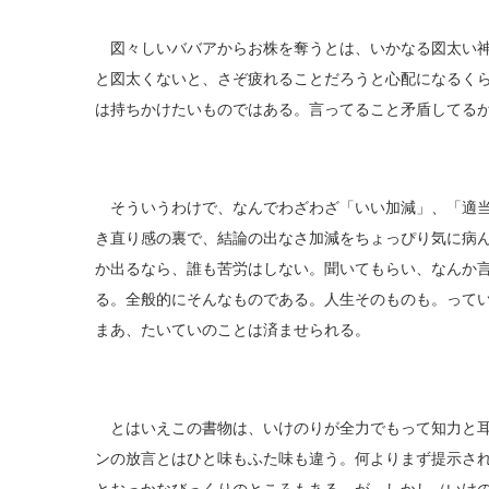
図々しいババアからお株を奪うとは、いかなる図太い神
と図太くないと、さぞ疲れることだろうと心配になるく
は持ちかけたいものではある。言ってること矛盾してる
そういうわけで、なんでわざわざ「いい加減」、「適当
き直り感の裏で、結論の出なさ加減をちょっぴり気に病
か出るなら、誰も苦労はしない。聞いてもらい、なんか
る。全般的にそんなものである。人生そのものも。って
まあ、たいていのことは済ませられる。
とはいえこの書物は、いけのりが全力でもって知力と耳
ンの放言とはひと味もふた味も違う。何よりまず提示さ