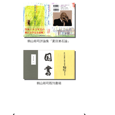
鶴山裕司評論集『夏目漱石論』
鶴山裕司既刊書籍