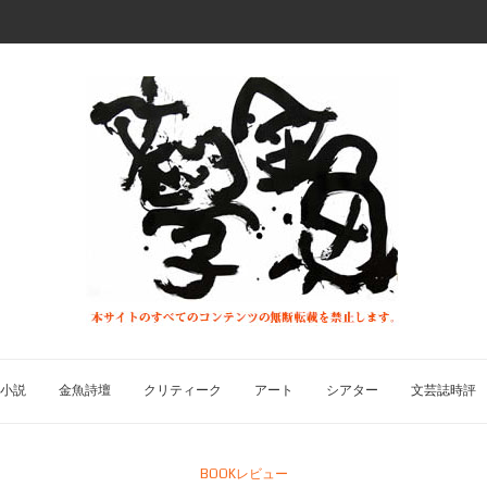
小説
金魚詩壇
クリティーク
アート
シアター
文芸誌時評
BOOKレビュー