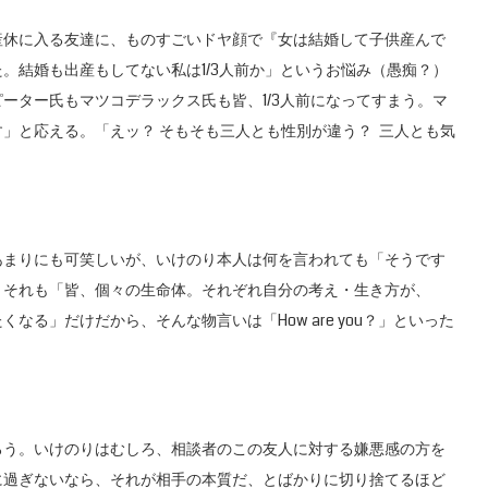
休に入る友達に、ものすごいドヤ顔で『女は結婚して子供産んで
。結婚も出産もしてない私は1/3人前か」というお悩み（愚痴？）
ーター氏もマツコデラックス氏も皆、1/3人前になってすまう。マ
」と応える。「えッ？ そもそも三人とも性別が違う？ 三人とも気
まりにも可笑しいが、いけのり本人は何を言われても「そうです
。それも「皆、個々の生命体。それぞれ自分の考え・生き方が、
る」だけだから、そんな物言いは「How are you？」といった
う。いけのりはむしろ、相談者のこの友人に対する嫌悪感の方を
に過ぎないなら、それが相手の本質だ、とばかりに切り捨てるほど