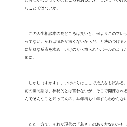
とおっかなびっくりのところもある。が、しかし（いけ
なことではないか。
この人生相談本の見どころは笑いと、何よりこのフレッ
ってない。それは悩みが深くないからだ、と決めつける
に新鮮な反応を求め、いけのりへ放られたボールのよう
めに。
しかし（すかす）、いけのりはここで抵抗をも試みる。
前の世間話は、神秘的とは言わないが、そこで開陳され
んでそんなこと知ってんの。耳年増も生年すらわからな
ただ一方で、それが現代の「若さ」のあり方なのかもし