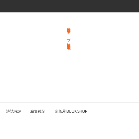
総合文学ウェブ情報誌 文学金魚
詩誌時評
編集後記
金魚屋 BOOK SHOP