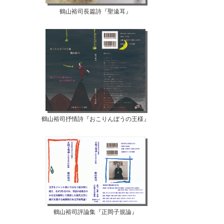
鶴山裕司長篇詩『聖遠耳』
鶴山裕司抒情詩『おこりんぼうの王様』
鶴山裕司評論集『正岡子規論』