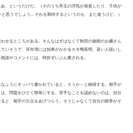
なあ、というだけだ。（そのうち亭主の浮気が発覚したり、子供が
いと思うでしょう… それを期待するというのも、また違うけど。）
わせるところがある。そんなはずはなくて秋田の旅館のお嬢さん
れていそうで、耳年増には拍車がかかるカモ鴨長明。若い人扱いし
生相談やコメントには、時折ずいぶん癒される。
なふうにキッパリ書かれていると、そうか～と納得する。相手が
とは、問題をひどく簡単にする。苦手なことを認めないのは、自分
なると、相手の欠点をあげつらう。そうじゃなくて自分の限界がそ