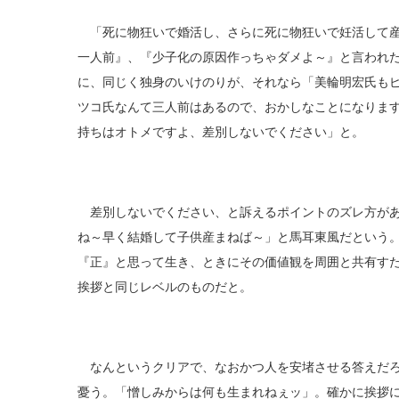
「死に物狂いで婚活し、さらに死に物狂いで妊活して産
一人前』、『少子化の原因作っちゃダメよ～』と言われた
に、同じく独身のいけのりが、それなら「美輪明宏氏もピ
ツコ氏なんて三人前はあるので、おかしなことになります
持ちはオトメですよ、差別しないでください」と。
差別しないでください、と訴えるポイントのズレ方があ
ね～早く結婚して子供産まねば～」と馬耳東風だという
『正』と思って生き、ときにその価値観を周囲と共有すたくな
挨拶と同じレベルのものだと。
なんというクリアで、なおかつ人を安堵させる答えだろ
憂う。「憎しみからは何も生まれねぇッ」。確かに挨拶