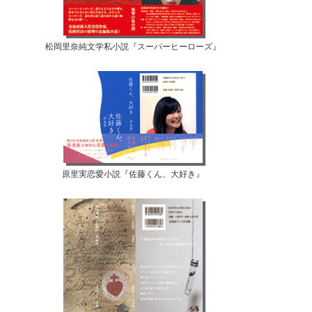
松岡里奈純文学私小説『スーパーヒーローズ』
原里実恋愛小説『佐藤くん、大好き』