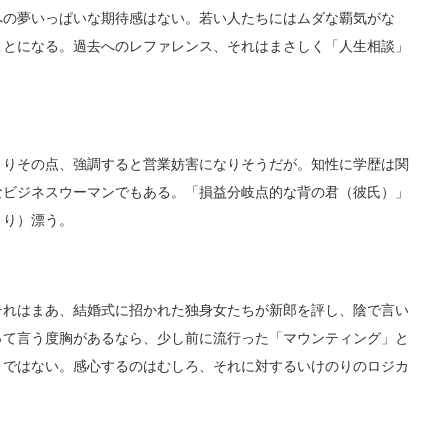
への夢いっぱいな期待感はない。若い人たちにはムダな覇気がな
ことになる。過去へのレファレンス、それはまさしく「人生相談」
りその点、強調すると営業妨害になりそうだが。知性に学歴は関
なビジネスウーマンでもある。「損益分岐点的な背の君（彼氏）」
きり）漂う。
れはまあ、結婚式に招かれた独身女たちが新郎を評し、陰で言い
って言う度胸があるなら、少し前に流行った「マウンティング」と
とではない。感心するのはむしろ、それに対するいけのりのロジカ