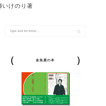
占い師いけのり著
金魚屋の本