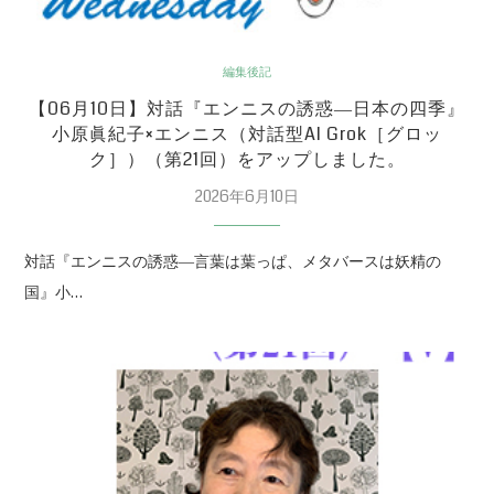
編集後記
【06月10日】対話『エンニスの誘惑―日本の四季』
小原眞紀子×エンニス（対話型AI Grok［グロッ
ク］）（第21回）をアップしました。
2026年6月10日
対話『エンニスの誘惑―言葉は葉っぱ、メタバースは妖精の
国』小…