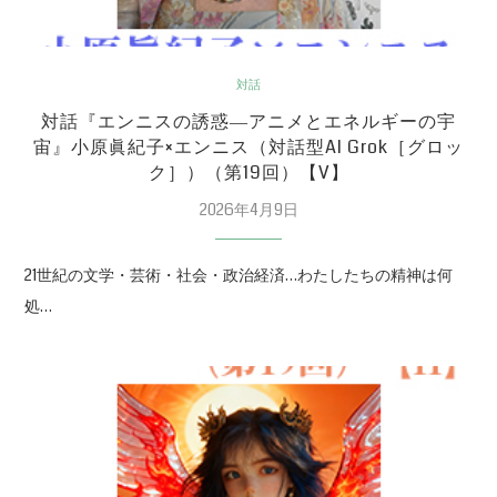
対話
対話『エンニスの誘惑―アニメとエネルギーの宇
宙』小原眞紀子×エンニス（対話型AI Grok［グロッ
ク］）（第19回）【V】
2026年4月9日
21世紀の文学・芸術・社会・政治経済…わたしたちの精神は何
処…