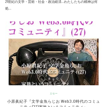
21世紀の文学・芸術・社会・政治経済…わたしたちの精神は何
処…
エセー
小原眞紀子『文学金魚らじお Web3.0時代のコミュ
ニティ(27)家族というコミュニティ』