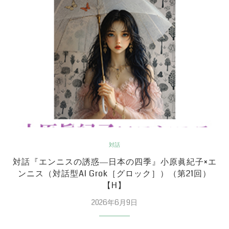
対話
対話『エンニスの誘惑―日本の四季』小原眞紀子×エ
ンニス（対話型AI Grok［グロック］）（第21回）
【H】
2026年6月9日