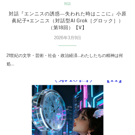
対話
対話『エンニスの誘惑―失われた時はここに』小原
眞紀子×エンニス（対話型AI Grok［グロック］）
（第18回）【V】
2026年3月9日
21世紀の文学・芸術・社会・政治経済…わたしたちの精神は何
処…