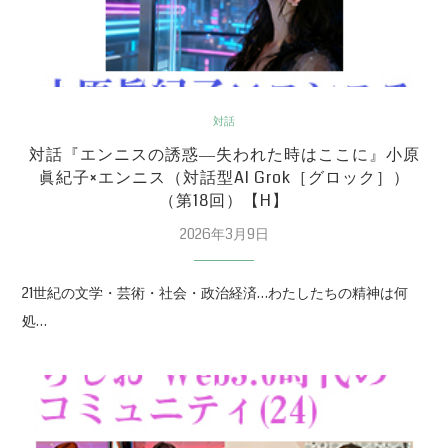
対話
対話『エンニスの誘惑―失われた時はここに』小原
眞紀子×エンニス（対話型AI Grok［グロック］）
（第18回）【H】
2026年3月9日
21世紀の文学・芸術・社会・政治経済…わたしたちの精神は何
処…