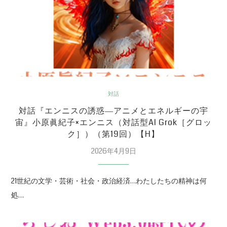
対話
対話『エンニスの誘惑―アニメとエネルギーの宇
宙』小原眞紀子×エンニス（対話型AI Grok［グロッ
ク］）（第19回）【H】
2026年4月9日
21世紀の文学・芸術・社会・政治経済…わたしたちの精神は何
処…