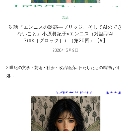
対話
対話『エンニスの誘惑―ブリッジ、そしてAIのでき
ないこと』小原眞紀子×エンニス（対話型AI
Grok［グロック］）（第20回）【V】
2026年5月9日
21世紀の文学・芸術・社会・政治経済…わたしたちの精神は何
処…