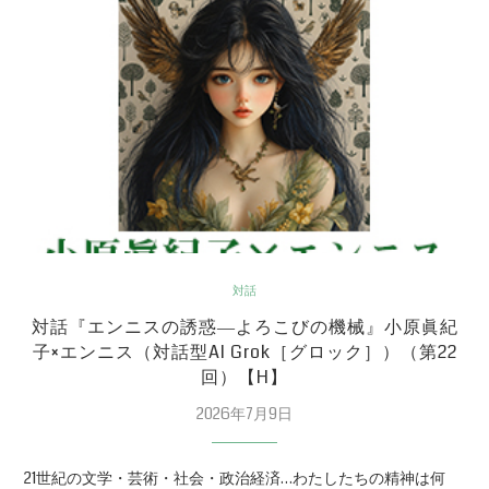
対話
対話『エンニスの誘惑―よろこびの機械』小原眞紀
子×エンニス（対話型AI Grok［グロック］）（第22
回）【H】
2026年7月9日
21世紀の文学・芸術・社会・政治経済…わたしたちの精神は何