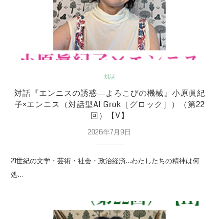
対話
対話『エンニスの誘惑―よろこびの機械』小原眞紀
子×エンニス（対話型AI Grok［グロック］）（第22
回）【V】
2026年7月9日
21世紀の文学・芸術・社会・政治経済…わたしたちの精神は何
処…