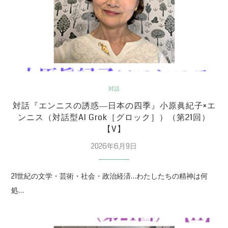
対話
対話『エンニスの誘惑―日本の四季』小原眞紀子×エ
ンニス（対話型AI Grok［グロック］）（第21回）
【V】
2026年6月9日
21世紀の文学・芸術・社会・政治経済…わたしたちの精神は何
処…