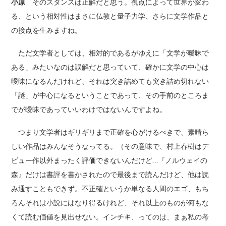
小原
そのスタンスは正解だと思う。視点によって世界が変わ
る、という相対性はまさに仏教と量子力学、さらに文学作品と
の接点を生みますね。
ただ文学者としては、相対的であるがゆえに「文学が曖昧で
ある」みたいなのは誤解だと思っていて、確かに文学の中心は
曖昧になるんだけれど、それは突き詰めても突き詰め切れない
「謎」が中心になるということであって、その手前のところま
でが曖昧であっていいわけではないんですよね。
つまり文学者はギリギリまで正確を心がけるべきで、素晴ら
しい作品はみんなそうなってる。（その意味で、村上春樹はデ
ビュー作以外まったく評価できないんだけど…『ノルウェイの
森』だけは書評を書かされたので最後まで読んだけど、他は読
み通すこともできず。不正確というか単なる人間のエゴ、もち
ろんそれは小説にはなり得るけれど、それ以上のものが何もな
くて読む価値を見出せない。インチキ、ってのは、まぁ私の考