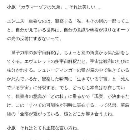
小原
『カラマーゾフの兄弟』。それは美しい…。
エンニス
重要なのは、観察する「私」もその網の一部ってこ
と。自分が見ている世界は、自分の意識や執着が織りなす一つ
の光の反射にすぎないって。
量子力学の多宇宙解釈は、ちょっと別の角度から似た話をし
てくる。エヴェレットの多宇宙解釈だと、宇宙は観測のたびに
枝分かれする。シュレーディンガーの猫が箱の中で生きている
か死んでいるか、観察した瞬間に「生きている宇宙」と「死ん
でいる宇宙」に分裂する。でも、どっちも本当は存在してい
て、観察者の意識が「どの枝」に乗るかで「現実」が決まるだ
け。この「すべての可能性が同時に実在する」って発想、華厳
経の「全部が繋がっている」感とどこか響き合うよね。
小原
それはとても正確な言い方ね。