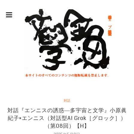
総合文学ウェブ情報誌 文学金魚
対話
対話『エンニスの誘惑―多宇宙と文学』小原眞
紀子×エンニス（対話型AI Grok［グロック］）
（第08回）【H】