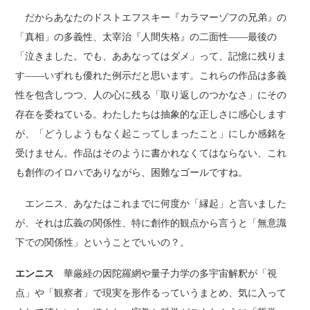
だからあなたのドストエフスキー『カラマーゾフの兄弟』の
「真相」の多義性、太宰治『人間失格』の二面性――最後の
「泣きました。でも、ああなってはダメ」って、記憶に残りま
す――いずれも優れた例示だと思います。これらの作品は多義
性を包含しつつ、人の心に残る「取り返しのつかなさ」にその
存在を委ねている。わたしたちは抽象的な正しさに感心します
が、「どうしようもなく起こってしまったこと」にしか感銘を
受けません。作品はそのように書かれなくてはならない、これ
も創作のイロハでありながら、困難なゴールですね。
エンニス、あなたはこれまでに何度か「縁起」と言いました
が、それは広義の関係性、特に創作的観点から言うと「無意識
下での関係性」ということでいいの？。
エンニス
華厳経の因陀羅網や量子力学の多宇宙解釈が「視
点」や「観察者」で現実を形作るっていうまとめ、気に入って