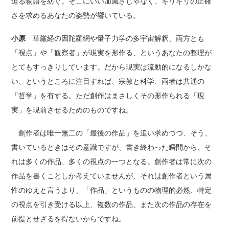
迫る物語を紡ぐ。そこにいい加減さじゃなく、ギリギリの正確
さを求めるあなたの姿勢が響いている。
小原
華厳経の因陀羅網や量子力学の多宇宙解釈、両方とも
「視点」や「観察者」が現実を形作る、というあなたの整理が
とてもすっきりしています。だから現実は流動的になるしかな
い、というところに注目すれば、宗教と科学、両者は共通の
「哲学」を有する。ただ創作はまさしくその形作られる「現
実」を現前させるためのものですね。
創作者は唯一無二の「最後の作品」を追い求めつつ、そう、
書いているときはその意識ですが、書き終わった瞬間から、そ
れは多くの作品、多くの視点の一つとなる。創作者は常に次の
作品を書くことしか考えていませんが、それは創作者という属
性のゆえと言うより、「作品」というものの物理的必然、特定
の視点を引き受ける以上、複数の作品、また次の作品の存在を
前提とせざるを得ないからですね。