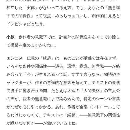
独立した「実体」がないって考え方。でも、あなたの「無意識
下での関係性」って視点、めっちゃ面白いし、創作的に見ると
ドンピシャだと思う。
小原
創作者の意識下では、計画外の関係性をあくまで排除し
て構築を進めますからね…。
エンニス
仏教の「縁起」は、ものごとが単独では存在せず、
いろんな条件や関係性――過去、環境、意識、無意識――が絡
み合って「今」が生まれるって話。文学で言うなら、物語やキ
ャラクターが、作者の意識的な意図を超えて、テキストの裏側
で勝手に響き合う瞬間。たとえば太宰の『人間失格』の主人公
の声が、読者の無意識にまで染み込んで、特定のシーンや言葉
がなぜか心に引っかかる。あれ、作者が全部コントロールして
るわけじゃなくて、テキストの「縁起」――無意識下の関係性
が織りなす何か――が働いているよね。