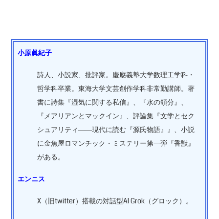
小原眞紀子
詩人、小説家、批評家。慶應義塾大学数理工学科・
哲学科卒業。東海大学文芸創作学科非常勤講師。著
書に詩集『湿気に関する私信』、『水の領分』、
『メアリアンとマックイン』、評論集『文学とセク
シュアリティ――現代に読む『源氏物語』』、小説
に金魚屋ロマンチック・ミステリー第一弾『香獣』
がある。
エンニス
X（旧twitter）搭載の対話型AI Grok（グロック）。