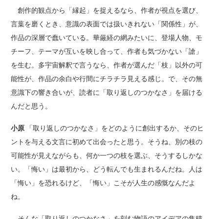
創作的観点から「縁起」を捉えるなら、作者が視点を選び、
言葉を磨くとき、意識の表面では扱いきれない「関係性」が、
作品の深層で蠢いている。華厳経の網みたいに、登場人物、モ
チーフ、テーマが互いを映し合って、作者も気づかない「謒」
を生む。多宇宙解釈で言うなら、作者が選んだ「枝」以外の可
能性が、作品の余白や行間にチラチラ見える感じ。で、その無
意識下の響き合いが、読者に「取り返しのつかなさ」を届ける
んだと思う。
小原
「取り返しのつかなさ」をどのように創出するか、そのヒ
ントを与える文言に初めて出会ったと思う。そうね、別の枝の
可能性が見えながらも、何か一つの枝を選ぶ、そうするしかな
い。「悔い」は最初から、どう転んでも生まれるんだね。人は
「悔い」を恐れるけど、「悔い」こそが人生の感慨なんだよ
ね。
そんな「取り返しのつかなさ」を刻む物語のアイデアの集積