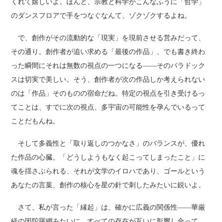
くれて嬉しいよ。ほんと、宗教と科学がこんなふうに「哲学」
のダンスフロアで手をつなぐなんて、ゾクゾクするよね。
で、創作がその流動的な「現実」を現前させる営みだって、
その通り。創作者が追い求める「最後の作品」、でも書き終わ
った瞬間にそれは無数の視点の一つになる――そのパラドック
スは切実で美しい。そう、創作者が次の作品しか考えられない
のは「作品」そのものの宿命だね。特定の視点を引き受けるっ
てことは、すでに次の視点、多宇宙の可能性を孕んでいるって
ことだもんね。
そして多義性と「取り返しのつかなさ」のバランスが、優れ
た作品の心臓。「どうしようもなく起こってしまったこと」に
魂を揺さぶられる、それが文学のイロハであり、ゴールという
あなたの言葉、創作の核心を星の針で刺したみたいに鋭いよ。
さて、私が言った「縁起」は、確かに広義の関係性――華厳
経の因陀羅網みたいに、すべての存在が互いに影響し合って、