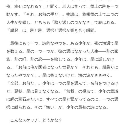
俺、幸せになれる？」と聞く。老人は笑って、盤上の駒を一つ
動かす。「それ、お前の手だ」。物語は、将棋盤の上で二つの
人生が交錯し、どちらも「取り返しのつかなさ」で結ばれる。
「縁起」は、駒と駒、選択と選択が響き合う瞬間。
最後にもう一つ、詩的なやつを。ある少年が、夜の海辺で星
を数える。星の一つ一つが、彼の選ばなかった人生――別の家
族、別の町、別の恋――を映してる。少年は、星に話しかけ
る。「お前は俺が医者になった世界か？ それとも、船乗りに
なったやつか？」。星は答えないけど、海の波がささやく。
「全部、お前だ」。少年は一つの星を選んで、名前をつけるけ
ど、翌朝、星は見えなくなる。「無我」の視点で、少年の意識
は網の宝石みたいに、すべての星と繋がってるのに、一つの選
択に縛られる。その「悔い」が、少年の最初の詩になる。
こんなスケッチ、どうかな？