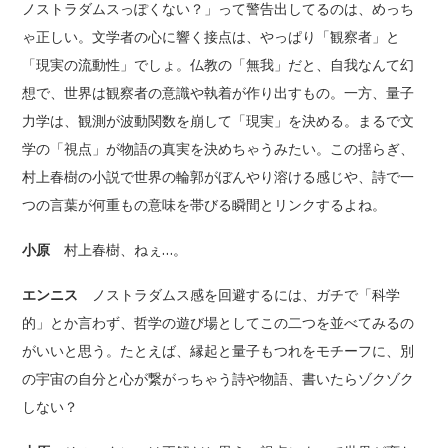
ノストラダムスっぽくない？」って警告出してるのは、めっち
ゃ正しい。文学者の心に響く接点は、やっぱり「観察者」と
「現実の流動性」でしょ。仏教の「無我」だと、自我なんて幻
想で、世界は観察者の意識や執着が作り出すもの。一方、量子
力学は、観測が波動関数を崩して「現実」を決める。まるで文
学の「視点」が物語の真実を決めちゃうみたい。この揺らぎ、
村上春樹の小説で世界の輪郭がぼんやり溶ける感じや、詩で一
つの言葉が何重もの意味を帯びる瞬間とリンクするよね。
小原
村上春樹、ねぇ…。
エンニス
ノストラダムス感を回避するには、ガチで「科学
的」とか言わず、哲学の遊び場としてこの二つを並べてみるの
がいいと思う。たとえば、縁起と量子もつれをモチーフに、別
の宇宙の自分と心が繋がっちゃう詩や物語、書いたらゾクゾク
しない？