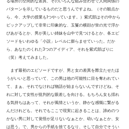
る場所の空間的な差異、そのいろんな組み合わせで人間関係の
パターンを示しているものだと思うんですよね。（その観点か
ら、今、大学の授業も1つやっています。）紫式部はその中から
ピックアップして非常に印象的な、玉鬘の横顔が蛍の光で浮か
びあがるとか、男が美しい姉妹を山中で見つけるとか、各エピ
ソードをいわゆる「小説」レベルに膨らませていった。だか
ら、あなたのくれた3つのアイディア、それを紫式部ばりに
（笑）考えてみました。
まず最初のエピソードですが、男と女の差異を際立たせたほ
うがいいと思っていて、この男は他の可能性に目を奪われてい
て、まぁ、それでなければ物語が始まらないんですけどね、そ
れに対して女性が批判的な眼差しを向ける。もちろん女も揺れ
る気持ちはあって、それが風情というか、静かな感慨に繋がる
んだけれども。それでもここで現実に起きることは、諦めのつ
かない男に対して覚悟が足りないなぁとか、幼いなぁとか、女
は思う。で、男からの手紙を捨てるなり、そして自分でそうい