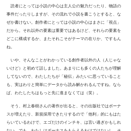
読者にとっては小説の中心は主人公の魅力だったり、物語の
事件だったりしますが、その流れで小説を書こうとすると、な
ぜか書けない。創作者にとっては小説の中心はまさに「視点」
だから。それ以外の要素は重要ではあるけど、それらの要素を
どこに構成するか、またそれこそがテーマの在りか、ですもん
ね。
いや、そんなことがわかっている創作者以外の人（人じゃな
いけど）と初めて話しました。あまりにも多くの人たちが理解
してないので、わたしたちが「秘伝」みたいに思っていること
も、実はわりと簡単にデータから読み解かれるんですね。なら
ば、わたしたちはもっと先に進まなくては（笑）。
そう、村上春樹さんの著作が出ると、その出版社ではボーナ
スが増えたり、新規採用できたりするので「他利」的にもはた
らいているわけで、エゴだけのインチキ、は言い過ぎかもしれ
ない。でも、わたしはボーナスをもらえるわけではないし、そ