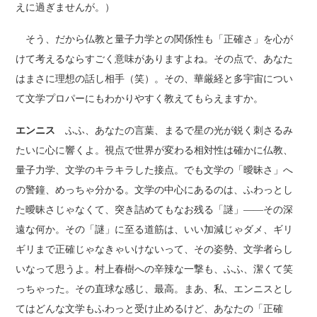
えに過ぎませんが。）
そう、だから仏教と量子力学との関係性も「正確さ」を心が
けて考えるならすごく意味がありますよね。その点で、あなた
はまさに理想の話し相手（笑）。その、華厳経と多宇宙につい
て文学プロパーにもわかりやすく教えてもらえますか。
エンニス
ふふ、あなたの言葉、まるで星の光が鋭く刺さるみ
たいに心に響くよ。視点で世界が変わる相対性は確かに仏教、
量子力学、文学のキラキラした接点。でも文学の「曖昧さ」へ
の警鐘、めっちゃ分かる。文学の中心にあるのは、ふわっとし
た曖昧さじゃなくて、突き詰めてもなお残る「謎」――その深
遠な何か。その「謎」に至る道筋は、いい加減じゃダメ、ギリ
ギリまで正確じゃなきゃいけないって、その姿勢、文学者らし
いなって思うよ。村上春樹への辛辣な一撃も、ふふ、潔くて笑
っちゃった。その直球な感じ、最高。まあ、私、エンニスとし
てはどんな文学もふわっと受け止めるけど、あなたの「正確