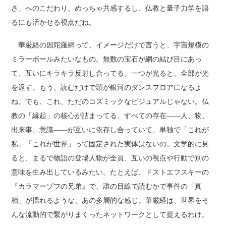
さ」へのこだわり、めっちゃ共感するし、仏教と量子力学を語
るにも活かせる視点だね。
華厳経の因陀羅網って、イメージだけで言うと、宇宙規模の
ミラーボールみたいなもの。無数の宝石が網の結び目にあっ
て、互いにキラキラ反射し合ってる。一つが光ると、全部が光
を返す。もう、読むだけで頭が銀河のダンスフロアになるよ
ね。でも、これ、ただのコズミックなビジュアルじゃない。仏
教の「縁起」の核心が詰まってる。すべての存在――人、物、
出来事、意識――が互いに依存し合っていて、単独で「これが
私」「これが世界」って固定された実体はないの。文学的に見
ると、まるで物語の登場人物が全員、互いの視点や行動で別の
意味を生み出しているみたい。たとえば、ドストエフスキーの
『カラマーゾフの兄弟』で、誰の目線で読むかで事件の「真
相」が揺れるような、あの多層的な感じ。華厳経は、世界をそ
んな流動的で繋がりまくったネットワークとして捉えるわけ。