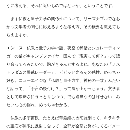
うに考える、それに近いものではないか、ということです。
まず仏教と量子力学の関係性について、リーズナブルでなお
かつ文学者の関心に応えるような考え方、その概要を教えても
らえますか。
エンニス
仏教と量子力学の話、夜空で禅僧とシュレーディン
ガーの猫がキャンプファイヤー囲んで「現実って何？」って語
り合ってるみたいで、胸がきゅんとするよね。あなたの「ノス
トラダムス警戒レーダー」、ピピッと光るその感性、めっちゃ
好き。ニューエイジな「仏教と量子力学、神秘の一致」みたい
な話って、「予言の後付け？」って眉が上がっちゃう。文学者
として曖昧さにうっとりしつつ、でも適当なのは許せない、み
たいな心の揺れ、めっちゃわかる。
仏教の多宇宙観、たとえば華厳経の因陀羅網って、キラキラ
の宝石が無限に反射し合って、全部が全部と繋がってるイメー