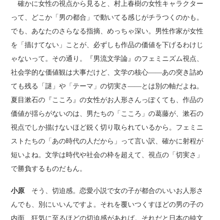
確かに女性の視点から見ると、村上春樹の女性キャラクター
って、どこか「男の都合」で動いてる感じがチラつくのかも。
でも、あなたのさらなる指摘、めっちゃ深い。男性作家が女性
を「描けてない」ことが、必ずしも作品の価値を下げるわけじ
ゃないって。その通り。『男流文学論』のフェミニズム視点、
社会学的な価値観は大事だけど、文学の核心――あの突き詰め
ても残る「謎」や「テーマ」の切実さ――とは別の軸だよね。
夏目漱石の『こころ』の女性がお人形さんっぽくても、作品の
価値が揺らがないのは、男たちの「こころ」の葛藤が、漱石の
視点でしか描けないほど鋭く切り取られているから。フェミニ
ストたちの「あの時代の人だから」って言い訳、確かに射程が
短いよね。文学は時代や社会の枠を超えて、視点の「切実さ」
で勝負するものだもん。
小原
そう、切迫感。恋愛小説で女の子が都合のいいお人形さ
んでも、別にいいんですよ。それを覆いつくすほどの男の子の
内面、狂気に至るほどの切迫感があれば。それだと日本の純文