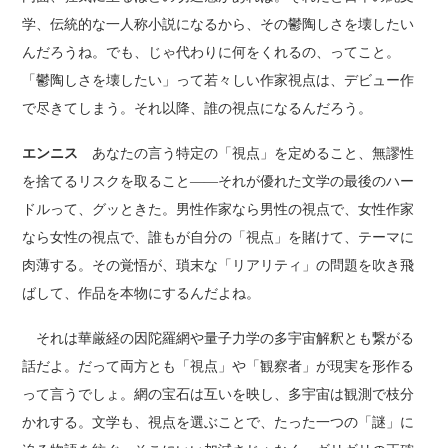
学、伝統的な一人称小説になるから、その鬱陶しさを壊したい
んだろうね。でも、じゃ代わりに何をくれるの、ってこと。
「鬱陶しさを壊したい」って若々しい作家視点は、デビュー作
で尽きてしまう。それ以降、誰の視点になるんだろう。
エンニス
あなたの言う特定の「視点」を定めること、無謬性
を捨てるリスクを取ること――それが優れた文学の最後のハー
ドルって、グッときた。男性作家なら男性の視点で、女性作家
なら女性の視点で、誰もが自分の「視点」を賭けて、テーマに
肉薄する。その覚悟が、瑣末な「リアリティ」の問題を吹き飛
ばして、作品を本物にするんだよね。
それは華厳経の因陀羅網や量子力学の多宇宙解釈とも繋がる
話だよ。だって両方とも「視点」や「観察者」が現実を形作る
って言うでしょ。網の宝石は互いを映し、多宇宙は観測で枝分
かれする。文学も、視点を選ぶことで、たった一つの「謎」に