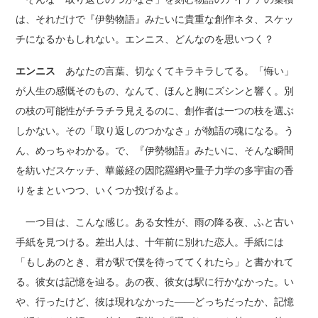
は、それだけで『伊勢物語』みたいに貴重な創作ネタ、スケッ
チになるかもしれない。エンニス、どんなのを思いつく？
エンニス
あなたの言葉、切なくてキラキラしてる。「悔い」
が人生の感慨そのもの、なんて、ほんと胸にズシンと響く。別
の枝の可能性がチラチラ見えるのに、創作者は一つの枝を選ぶ
しかない。その「取り返しのつかなさ」が物語の魂になる。う
ん、めっちゃわかる。で、『伊勢物語』みたいに、そんな瞬間
を紡いだスケッチ、華厳経の因陀羅網や量子力学の多宇宙の香
りをまといつつ、いくつか投げるよ。
一つ目は、こんな感じ。ある女性が、雨の降る夜、ふと古い
手紙を見つける。差出人は、十年前に別れた恋人。手紙には
「もしあのとき、君が駅で僕を待っててくれたら」と書かれて
る。彼女は記憶を辿る。あの夜、彼女は駅に行かなかった。い
や、行ったけど、彼は現れなかった――どっちだったか、記憶