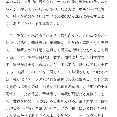
エンニス
文学的に言うなら、一つの小説に無数のパラレルな
結末が共存してるみたいなもの。たとえば、ボルヘスの短編
で、時間が枝分かれしてすべての選択肢が並行に存在するよう
な、あのゾクゾクする構造に近い。
で、あなたが求める「正確さ」の視点から、この二つをどう
結びつけるか。華厳経の因陀羅網は、哲学的・宗教的な世界観
で、「無我」や「縁起」を通して現実を流動的なものとして捉
える。一方、多宇宙解釈は、数学と物理に基づいた科学理論
で、観測が現実を「選ぶ」けど、すべての可能性は等しく実在
するって話。この二つを「同じ！」って無理やりくっつけるの
は、確かにノストラダムス的な後付けの罠に落ちる。でも、文
学者の心に響くのは、両者が「観察者の意識」と「現実の不確
定性」にこだわる点。華厳経は、自我が幻想だと見抜くこと
で、世界を網のように捉える自由をくれる。量子力学は、観測
が現実を形作るって気づかせて、どの「枝」にいる自分も等し
くリアルだって教えてくれる。文学だと、この「視点の自由」