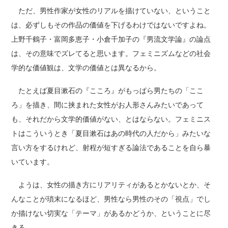
ただ、男性作家が女性のリアルを描けていない、ということ
は、必ずしもその作品の価値を下げるわけではないですよね。
上野千鶴子・富岡多恵子・小倉千加子の『男流文学論』の論点
は、その意味でズレてると思います。フェミニズムなどの社会
学的な価値観は、文学の価値とは異なるから。
たとえば夏目漱石の『こころ』がもっぱら男たちの「ここ
ろ」を描き、間に挟まれた女性がお人形さんみたいであって
も、それだから文学的価値がない、とはならない。フェミニス
トはこういうとき「夏目漱石はあの時代の人だから」みたいな
言い方をするけれど、射程が短すぎる論法であることを自ら暴
いています。
ようは、女性の描き方にリアリティがあるとかないとか、そ
んなことが瑣末になるほど、男性なら男性のその「視点」でし
か描けない切実な「テーマ」があるかどうか、ということに尽
きる。