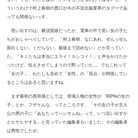
ういうわけで村上春樹の悪口が今の不況出版業界のタブーであ
っても関係ないっす。
思い出すのは、横須賀線だったか、電車の中で若い女の子た
ちがおしゃべりしていて、「村上春樹、なにあれ、ぜんっぜん
面白くない。くだらない。最後まで読めない」とか言ってい
た。「キミたちは本当にエライ！カシコイ！」と声をかけたか
ったけど、怯えさせてしまうので黙っていた…。でもこれって
「女の子」、わたしも含めて「女性」の「視点」が関係してい
るところはあると思いますね。
まず最初の異和感としては、登場人物の女性が「100%の女の
子」とか、フザケんな、ってところです。「その女の子が主人
公の男の子に『あなたってハンサムね』って、いつ言い出すか
とヒヤヒヤする」と言っていた編集者もいました。その編集者
は男性でしたが。