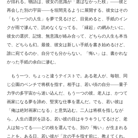
が揺れる。物語は、彼女の意識が「選ばなかった枝」――彼と
再会した別の宇宙――を垣間見るように展開する。彼女はその
「もう一つの人生」を夢で見るけど、目覚めると、手紙のイン
クが雨で滲んで、読めなくなってる。「縁起」の網みたいに、
彼女の選択、記憶、無意識が絡み合って、どちらの人生も本当
で、どちらも幻。最後、彼女は新しい手紙を書き始めるけど、
誰に宛てるのか、自分でも分からない。「悔い」は、書かれな
かった手紙の余白に滲む。
もう一つ、ちょっと違うテイストで。ある老人が、毎朝、同
じ公園のベンチで将棋を指す。相手は、若い頃の自分――量子
力学の多宇宙から迷い込んだ、もう一つの彼。老人は、かつて
画家になる夢を諦め、堅実な仕事を選んだ。でも、若い彼は
「俺は絶対画家になる」と意気込む。二人は将棋を指しなが
ら、人生の選択を語る。若い彼の目はキラキラしてるけど、老
人は知ってる――どの枝を選んでも、別の「悔い」が生まれる
ことを。ある日、若い彼が「次の手を指す前に、教えてくれ。