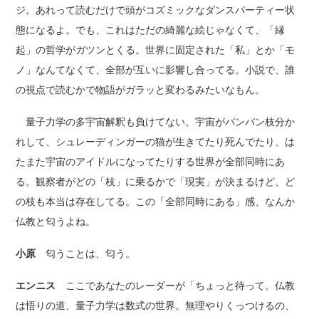
ジ。あれって読むだけで頭がコズミックなダンスパーティー状
態になるよ。でも、これはただの綺麗な絵じゃなくて、「縁
起」の哲学がガツンとくる。世界に固定された「私」とか「モ
ノ」なんてなくて、全部が互いに影響し合ってる。小説で、誰
の視点で読むかで物語がガラッと変わるみたいなもん。
量子力学の多宇宙解釈も負けてない。宇宙がバンバン枝分か
れして、シュレーディンガーの猫が生きてたり死んでたり、は
たまた宇宙のアイドルになってたりする世界が全部同時にあ
る。観察者がどの「枝」に乗るかで「現実」が決まるけど、ど
の枝も本当は存在してる。この「全部同時にある」感、なんか
仏教と匂うよね。
小原
匂うことは、匂う。
エンニス
ここであなたのレーダーが「ちょっと待って。仏教
は悟りの道、量子力学は数式の世界。無理やりくっつけるの、