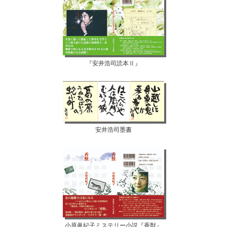
『安井浩司読本Ⅱ』
安井浩司墨書
小原眞紀子ミステリー小説『香獣』