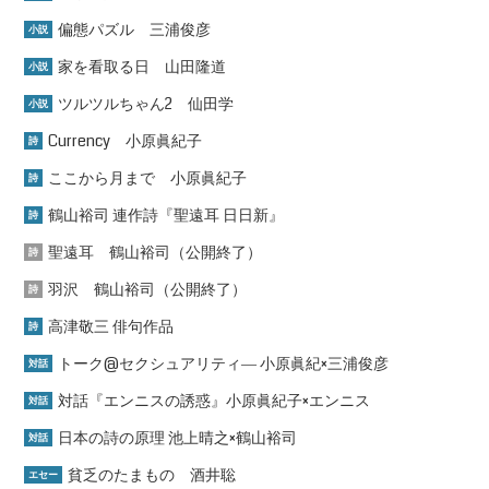
偏態パズル 三浦俊彦
小説
家を看取る日 山田隆道
小説
ツルツルちゃん2 仙田学
小説
Currency 小原眞紀子
詩
ここから月まで 小原眞紀子
詩
鶴山裕司 連作詩『聖遠耳 日日新』
詩
聖遠耳 鶴山裕司（公開終了）
詩
羽沢 鶴山裕司（公開終了）
詩
高津敬三 俳句作品
詩
トーク@セクシュアリティ― 小原眞紀×三浦俊彦
対話
対話『エンニスの誘惑』小原眞紀子×エンニス
対話
日本の詩の原理 池上晴之×鶴山裕司
対話
貧乏のたまもの 酒井聡
エセー