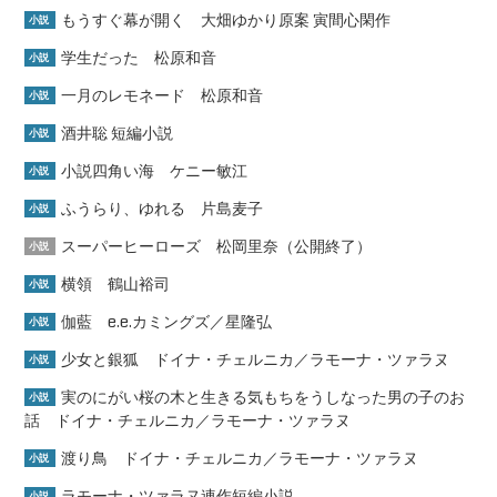
もうすぐ幕が開く 大畑ゆかり原案 寅間心閑作
小説
学生だった 松原和音
小説
一月のレモネード 松原和音
小説
酒井聡 短編小説
小説
小説四角い海 ケニー敏江
小説
ふうらり、ゆれる 片島麦子
小説
スーパーヒーローズ 松岡里奈（公開終了）
小説
横領 鶴山裕司
小説
伽藍 e.e.カミングズ／星隆弘
小説
少女と銀狐 ドイナ・チェルニカ／ラモーナ・ツァラヌ
小説
実のにがい桜の木と生きる気もちをうしなった男の子のお
小説
話 ドイナ・チェルニカ／ラモーナ・ツァラヌ
渡り鳥 ドイナ・チェルニカ／ラモーナ・ツァラヌ
小説
ラモーナ・ツァラヌ連作短編小説
小説