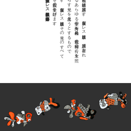
金魚屋プレス日本版代表 齋藤都
。
私達の
故郷は
日本語で
す
。
金魚屋プ
レ
ス
日本版は
、
日本語で
書か
れ
る
あ
ら
ゆ
る
文学の
方向を
見極め
、
私達の
精神の
行く
末を
照
ら
す
光り
を
見出そ
う
と
す
る
も
の
で
す
。
金魚屋プ
レ
ス
日本版は
そ
の
光り
の
す
べ
て
を
広義の
文学と
呼び
ま
す