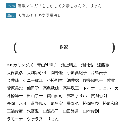
連載マンガ『もしかして文豪ちゃん？』りょん
マンガ
天野ルミナの文学星占い
星占い
作家
e.e.カミングズ
青山YURI子
池上晴之
池田浩
遠藤徹
大篠夏彦
大畑ゆかり
岡野隆
小原眞紀子
片島麦子
金井純
ケニー敏江
小松剛生
酒井聡
佐藤知恵子
紫雲
菅原美架
仙田学
高島秋穂
高津敬三
ドイナ・チェルニカ
谷輪洋一
田山了一
鶴山裕司
露津まりい
寅間心閑
長岡しおり
萩野篤人
原里実
星隆弘
松岡里奈
松原和音
三浦俊彦
水野翼
山際恭子
山田隆道
山本俊則
ラモーナ・ツァラヌ
りょん