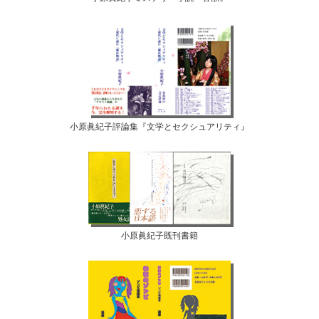
小原眞紀子評論集『文学とセクシュアリティ』
小原眞紀子既刊書籍