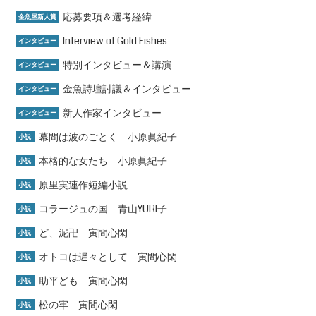
応募要項＆選考経緯
金魚屋新人賞
Interview of Gold Fishes
インタビュー
特別インタビュー＆講演
インタビュー
金魚詩壇討議＆インタビュー
インタビュー
新人作家インタビュー
インタビュー
幕間は波のごとく 小原眞紀子
小説
本格的な女たち 小原眞紀子
小説
原里実連作短編小説
小説
コラージュの国 青山YURI子
小説
ど、泥卍 寅間心閑
小説
オトコは遅々として 寅間心閑
小説
助平ども 寅間心閑
小説
松の牢 寅間心閑
小説