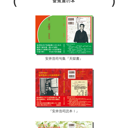
金魚屋の本
安井浩司句集『天獄書』
『安井浩司読本Ⅰ』