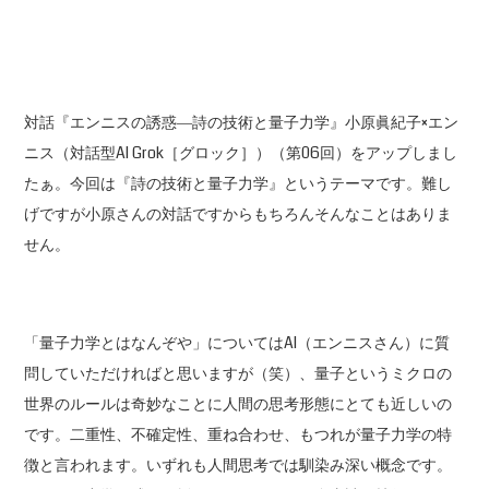
対話『エンニスの誘惑―詩の技術と量子力学』小原眞紀子×エン
ニス（対話型AI Grok［グロック］）（第06回）をアップしまし
たぁ。今回は『詩の技術と量子力学』というテーマです。難し
げですが小原さんの対話ですからもちろんそんなことはありま
せん。
「量子力学とはなんぞや」についてはAI（エンニスさん）に質
問していただければと思いますが（笑）、量子というミクロの
世界のルールは奇妙なことに人間の思考形態にとても近しいの
です。二重性、不確定性、重ね合わせ、もつれが量子力学の特
徴と言われます。いずれも人間思考では馴染み深い概念です。