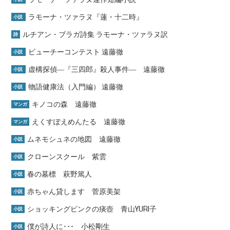
ラモーナ・ツァラヌ『蓮・十二時』
小説
ルチアン・ブラガ詩集 ラモーナ・ツァラヌ訳
詩
ビューチーコンテスト 遠藤徹
小説
虚構探偵―『三四郎』殺人事件― 遠藤徹
小説
物語健康法（入門編） 遠藤徹
小説
キノコの森 遠藤徹
マンガ
えくすぽえめんたる 遠藤徹
マンガ
ムネモシュネの地図 遠藤徹
小説
クローンスクール 紫雲
小説
春の墓標 萩野篤人
小説
赤ちゃん貸します 菅原美架
小説
ショッキングピンクの痰壺 青山YURI子
小説
僕が詩人に･･･ 小松剛生
小説