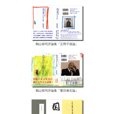
鶴山裕司評論集『正岡子規論』
鶴山裕司評論集『夏目漱石論』