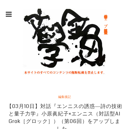
総合文学ウェブ情報誌 文学金魚
編集後記
【03月10日】対話『エンニスの誘惑―詩の技術
と量子力学』小原眞紀子×エンニス（対話型AI
Grok［グロック］）（第06回）をアップしま
した。