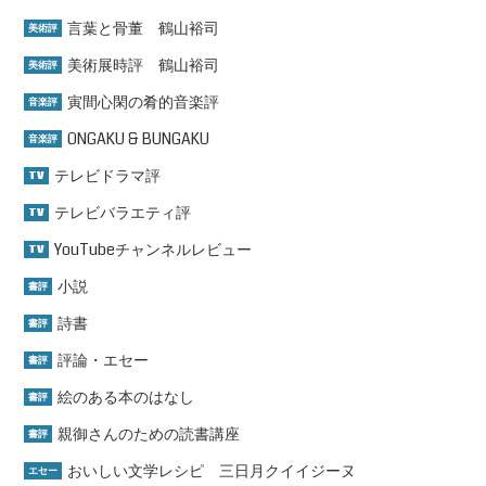
言葉と骨董 鶴山裕司
美術評
美術展時評 鶴山裕司
美術評
寅間心閑の肴的音楽評
音楽評
ONGAKU & BUNGAKU
音楽評
テレビドラマ評
TV
テレビバラエティ評
TV
YouTubeチャンネルレビュー
TV
小説
書評
詩書
書評
評論・エセー
書評
絵のある本のはなし
書評
親御さんのための読書講座
書評
おいしい文学レシピ 三日月クイイジーヌ
エセー