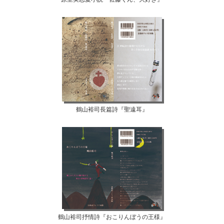
鶴山裕司長篇詩『聖遠耳』
鶴山裕司抒情詩『おこりんぼうの王様』