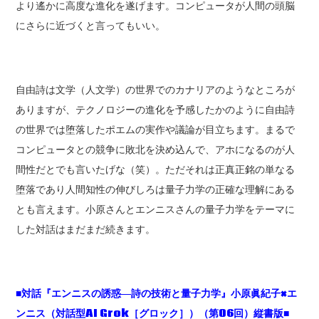
より遙かに高度な進化を遂げます。コンピュータが人間の頭脳
にさらに近づくと言ってもいい。
自由詩は文学（人文学）の世界でのカナリアのようなところが
ありますが、テクノロジーの進化を予感したかのように自由詩
の世界では堕落したポエムの実作や議論が目立ちます。まるで
コンピュータとの競争に敗北を決め込んで、アホになるのが人
間性だとでも言いたげな（笑）。ただそれは正真正銘の単なる
堕落であり人間知性の伸びしろは量子力学の正確な理解にある
とも言えます。小原さんとエンニスさんの量子力学をテーマに
した対話はまだまだ続きます。
■対話『エンニスの誘惑―詩の技術と量子力学』小原眞紀子×エ
ンニス（対話型AI Grok［グロック］）（第06回）縦書版■