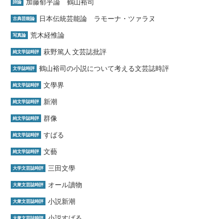
加藤郁乎論 鶴山裕司
詩論
日本伝統芸能論 ラモーナ・ツァラヌ
古典芸能論
荒木経惟論
写真論
萩野篤人 文芸誌批評
純文学誌時評
鶴山裕司の小説について考える文芸誌時評
文学誌時評
文學界
純文学誌時評
新潮
純文学誌時評
群像
純文学誌時評
すばる
純文学誌時評
文藝
純文学誌時評
三田文學
大学文芸誌時評
オール讀物
大衆文芸誌時評
小説新潮
大衆文芸誌時評
小説すばる
大衆文芸誌時評