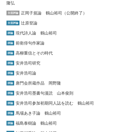
隆弘
正岡子規論 鶴山裕司（公開終了）
文芸評論
辻原登論
文芸評論
現代詩人論 鶴山裕司
詩論
前衛俳句作家論
詩論
高柳重信とその時代
詩論
安井浩司研究
詩論
安井浩司論
詩論
唐門会所蔵作品 岡野隆
詩論
安井浩司墨書句漫読 山本俊則
詩論
安井浩司参加初期同人誌を読む 鶴山裕司
詩論
馬場あき子論 鶴山裕司
詩論
福島泰樹論 鶴山裕司
詩論