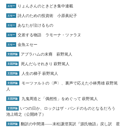
りょんさんのときどき集中連載
エセー
詩人のための投資術 小原眞紀子
エセー
あなたが泣けるもの
エセー
交差する物語 ラモーナ・ツァラヌ
エセー
金魚エセー
エセー
アブラハムの末裔 萩野篤人
文芸評論
死んだらそれきり 萩野篤人
文芸評論
人生の梯子 萩野篤人
文芸評論
モーツァルトの〈声〉、裏声で応えた小林秀雄 萩野篤
文芸評論
人
九鬼周造と「偶然性」をめぐって 萩野篤人
文芸評論
いつの日か、ロックはザ・バンドのものとなるだろう
文芸評論
池上晴之（公開終了）
翻訳の中間溝――末松謙澄英訳『源氏物語』戻し訳 星
文芸評論