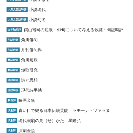
小説現代
大衆文芸誌時評
小説幻冬
大衆文芸誌時評
鶴山裕司の短歌・俳句について考える歌誌・句誌時評
文学誌時評
角川俳句
句誌時評
月刊俳句界
句誌時評
角川短歌
歌誌時評
短歌研究
歌誌時評
詩と思想
詩誌時評
現代詩手帖
詩誌時評
映画金魚
映画評
青い目で観る日本伝統芸能 ラモーナ・ツァラヌ
演劇評
現代演劇の見（せ）かた 星隆弘
演劇評
演劇金魚
演劇評