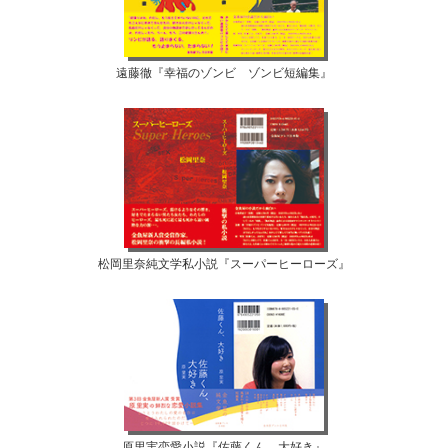
遠藤徹『幸福のゾンビ ゾンビ短編集』
松岡里奈純文学私小説『スーパーヒーローズ』
原里実恋愛小説『佐藤くん、大好き』