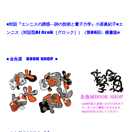
■対話『エンニスの誘惑―詩の技術と量子力学』小原眞紀子×エ
ンニス（対話型AI Grok［グロック］）（第06回）横書版■
■ 金魚屋 BOOK SHOP ■