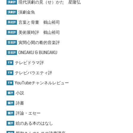
現代演劇の見（せ）かた 星隆弘
演劇評
演劇金魚
演劇評
言葉と骨董 鶴山裕司
美術評
美術展時評 鶴山裕司
美術評
寅間心閑の肴的音楽評
音楽評
ONGAKU & BUNGAKU
音楽評
テレビドラマ評
TV
テレビバラエティ評
TV
YouTubeチャンネルレビュー
TV
小説
書評
詩書
書評
評論・エセー
書評
絵のある本のはなし
書評