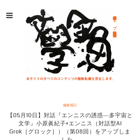
総合文学ウェブ情報誌 文学金魚
編集後記
【05月10日】対話『エンニスの誘惑―多宇宙と
文学』小原眞紀子×エンニス（対話型AI
Grok［グロック］）（第08回）をアップしま
した。