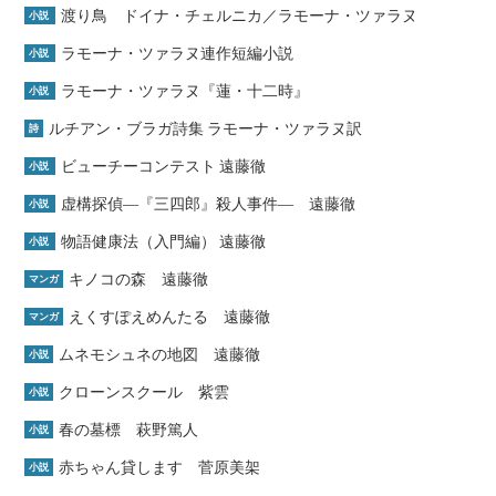
渡り鳥 ドイナ・チェルニカ／ラモーナ・ツァラヌ
小説
ラモーナ・ツァラヌ連作短編小説
小説
ラモーナ・ツァラヌ『蓮・十二時』
小説
ルチアン・ブラガ詩集 ラモーナ・ツァラヌ訳
詩
ビューチーコンテスト 遠藤徹
小説
虚構探偵―『三四郎』殺人事件― 遠藤徹
小説
物語健康法（入門編） 遠藤徹
小説
キノコの森 遠藤徹
マンガ
えくすぽえめんたる 遠藤徹
マンガ
ムネモシュネの地図 遠藤徹
小説
クローンスクール 紫雲
小説
春の墓標 萩野篤人
小説
赤ちゃん貸します 菅原美架
小説