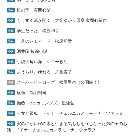
松の牢 寅間心閑
小説
もうすぐ幕が開く 大畑ゆかり原案 寅間心閑作
小説
学生だった 松原和音
小説
一月のレモネード 松原和音
小説
酒井聡 短編小説
小説
小説四角い海 ケニー敏江
小説
ふうらり、ゆれる 片島麦子
小説
スーパーヒーローズ 松岡里奈（公開終了）
小説
横領 鶴山裕司
小説
伽藍 e.e.カミングズ／星隆弘
小説
少女と銀狐 ドイナ・チェルニカ／ラモーナ・ツァラヌ
小説
実のにがい桜の木と生きる気もちをうしなった男の子のお
小説
話 ドイナ・チェルニカ／ラモーナ・ツァラヌ