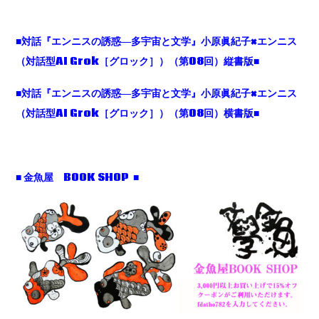
■対話『エンニスの誘惑―多宇宙と文学』小原眞紀子×エンニス
（対話型AI Grok［グロック］）（第08回）縦書版■
■対話『エンニスの誘惑―多宇宙と文学』小原眞紀子×エンニス
（対話型AI Grok［グロック］）（第08回）横書版■
■ 金魚屋 BOOK SHOP ■