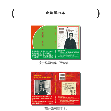
金魚屋の本
安井浩司句集『天獄書』
『安井浩司読本Ⅰ』