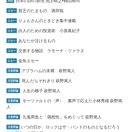
日本の詩の原理 池上晴之×鶴山裕司
対話
貧乏のたまもの 酒井聡
エセー
りょんさんのときどき集中連載
エセー
詩人のための投資術 小原眞紀子
エセー
あなたが泣けるもの
エセー
交差する物語 ラモーナ・ツァラヌ
エセー
金魚エセー
エセー
アブラハムの末裔 萩野篤人
文芸評論
死んだらそれきり 萩野篤人
文芸評論
人生の梯子 萩野篤人
文芸評論
モーツァルトの〈声〉、裏声で応えた小林秀雄 萩野篤
文芸評論
人
九鬼周造と「偶然性」をめぐって 萩野篤人
文芸評論
いつの日か、ロックはザ・バンドのものとなるだろう
文芸評論