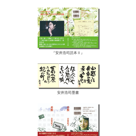
『安井浩司読本Ⅱ』
安井浩司墨書