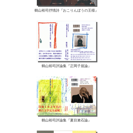
鶴山裕司抒情詩『おこりんぼうの王様』
鶴山裕司評論集『正岡子規論』
鶴山裕司評論集『夏目漱石論』