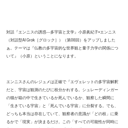
対話『エンニスの誘惑―多宇宙と文学』小原眞紀子×エンニス
（対話型AI Grok［グロック］）（第08回）をアップしました
ぁ。テーマは『仏教の多宇宙的な世界観と量子力学の関係につ
いて』（小原）ということになります。
エンニスさんのレジュメは正確で『エヴェレットの多宇宙解釈
だと、宇宙は観測のたびに枝分かれする。シュレーディンガー
の猫が箱の中で生きているか死んでいるか、観察した瞬間に
「生きている宇宙」と「死んでいる宇宙」に分裂する。でも、
どっちも本当は存在していて、観察者の意識が「どの枝」に乗
るかで「現実」が決まるだけ。この「すべての可能性が同時に