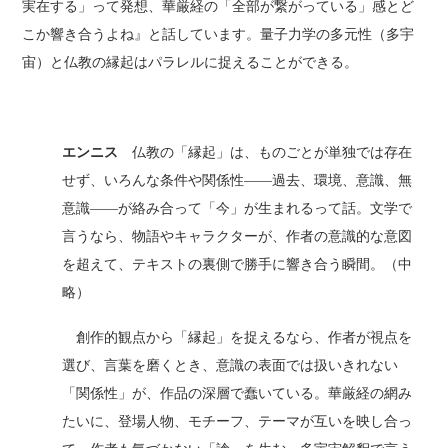
実在する」って発想、華厳経の「全部が繋がっている」感とど
こか響き合うよね』と話しています。量子力学の多元性（多宇
宙）と仏教の縁起はパラレルに捉えることができる。
エンニス
仏教の「縁起」は、ものごとが単独では存在
せず、いろんな条件や関係性――過去、環境、意識、無
意識――が絡み合って「今」が生まれるって話。文学で
言うなら、物語やキャラクターが、作者の意識的な意図
を超えて、テキストの裏側で勝手に響き合う瞬間。（中
略）
創作的観点から「縁起」を捉えるなら、作者が視点を
選び、言葉を磨くとき、意識の表面では扱いきれない
「関係性」が、作品の深層で蠢いている。華厳経の網み
たいに、登場人物、モチーフ、テーマが互いを映し合っ