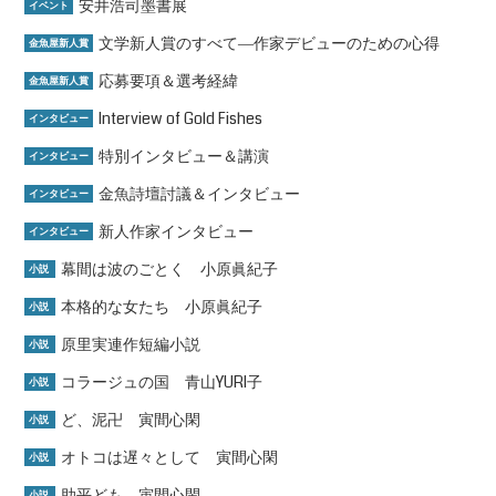
安井浩司墨書展
イベント
文学新人賞のすべて―作家デビューのための心得
金魚屋新人賞
応募要項＆選考経緯
金魚屋新人賞
Interview of Gold Fishes
インタビュー
特別インタビュー＆講演
インタビュー
金魚詩壇討議＆インタビュー
インタビュー
新人作家インタビュー
インタビュー
幕間は波のごとく 小原眞紀子
小説
本格的な女たち 小原眞紀子
小説
原里実連作短編小説
小説
コラージュの国 青山YURI子
小説
ど、泥卍 寅間心閑
小説
オトコは遅々として 寅間心閑
小説
助平ども 寅間心閑
小説