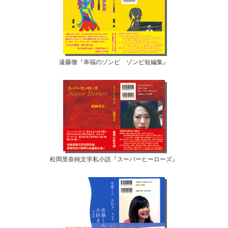
遠藤徹『幸福のゾンビ ゾンビ短編集』
松岡里奈純文学私小説『スーパーヒーローズ』