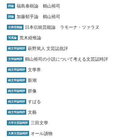
福島泰樹論 鶴山裕司
詩論
加藤郁乎論 鶴山裕司
詩論
日本伝統芸能論 ラモーナ・ツァラヌ
古典芸能論
荒木経惟論
写真論
萩野篤人 文芸誌批評
純文学誌時評
鶴山裕司の小説について考える文芸誌時評
文学誌時評
文學界
純文学誌時評
新潮
純文学誌時評
群像
純文学誌時評
すばる
純文学誌時評
文藝
純文学誌時評
三田文學
大学文芸誌時評
オール讀物
大衆文芸誌時評