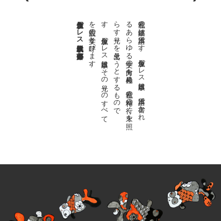
金魚屋プレス日本版代表 齋藤都
。
私達の
故郷は
日本語で
す
。
金魚屋プ
レ
ス
日本版は
、
日本語で
書か
れ
る
あ
ら
ゆ
る
文学の
方向を
見極め
、
私達の
精神の
行く
末を
照
ら
す
光り
を
見出そ
う
と
す
る
も
の
で
す
。
金魚屋プ
レ
ス
日本版は
そ
の
光り
の
す
べ
て
を
広義の
文学と
呼び
ま
す