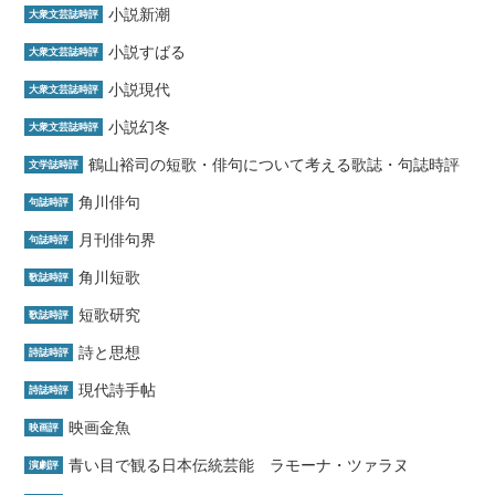
小説新潮
大衆文芸誌時評
小説すばる
大衆文芸誌時評
小説現代
大衆文芸誌時評
小説幻冬
大衆文芸誌時評
鶴山裕司の短歌・俳句について考える歌誌・句誌時評
文学誌時評
角川俳句
句誌時評
月刊俳句界
句誌時評
角川短歌
歌誌時評
短歌研究
歌誌時評
詩と思想
詩誌時評
現代詩手帖
詩誌時評
映画金魚
映画評
青い目で観る日本伝統芸能 ラモーナ・ツァラヌ
演劇評