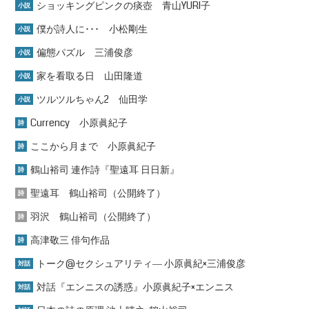
ショッキングピンクの痰壺 青山YURI子
小説
僕が詩人に･･･ 小松剛生
小説
偏態パズル 三浦俊彦
小説
家を看取る日 山田隆道
小説
ツルツルちゃん2 仙田学
小説
Currency 小原眞紀子
詩
ここから月まで 小原眞紀子
詩
鶴山裕司 連作詩『聖遠耳 日日新』
詩
聖遠耳 鶴山裕司（公開終了）
詩
羽沢 鶴山裕司（公開終了）
詩
高津敬三 俳句作品
詩
トーク@セクシュアリティ― 小原眞紀×三浦俊彦
対話
対話『エンニスの誘惑』小原眞紀子×エンニス
対話