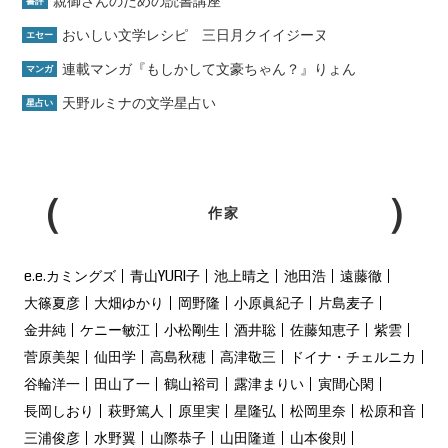
親御さんのための読書講座
書評
おいしい文学レシピ 三日月クイイジーヌ
エセー
連載マンガ『もしかして文豪ちゃん？』りょん
マンガ
天野ルミナの文学星占い
星占い
作家
e.e.カミングズ
青山YURI子
池上晴之
池田浩
遠藤徹
大篠夏彦
大畑ゆかり
岡野隆
小原眞紀子
片島麦子
金井純
ケニー敏江
小松剛生
酒井聡
佐藤知恵子
紫雲
菅原美架
仙田学
高島秋穂
高津敬三
ドイナ・チェルニカ
谷輪洋一
田山了一
鶴山裕司
露津まりい
寅間心閑
長岡しおり
萩野篤人
原里実
星隆弘
松岡里奈
松原和音
三浦俊彦
水野翼
山際恭子
山田隆道
山本俊則