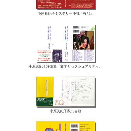
小原眞紀子ミステリー小説『香獣』
小原眞紀子評論集『文学とセクシュアリティ』
小原眞紀子既刊書籍