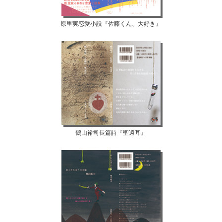
原里実恋愛小説『佐藤くん、大好き』
鶴山裕司長篇詩『聖遠耳』