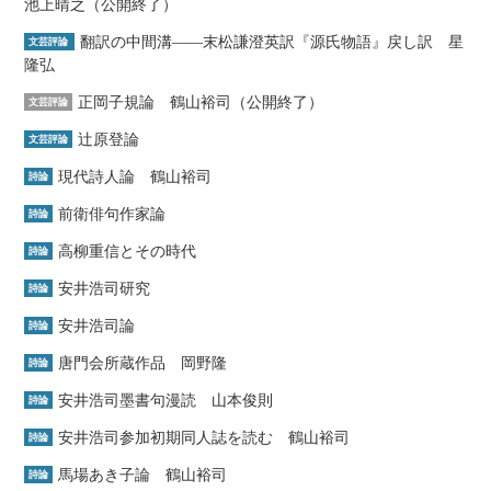
池上晴之（公開終了）
翻訳の中間溝――末松謙澄英訳『源氏物語』戻し訳 星
文芸評論
隆弘
正岡子規論 鶴山裕司（公開終了）
文芸評論
辻原登論
文芸評論
現代詩人論 鶴山裕司
詩論
前衛俳句作家論
詩論
高柳重信とその時代
詩論
安井浩司研究
詩論
安井浩司論
詩論
唐門会所蔵作品 岡野隆
詩論
安井浩司墨書句漫読 山本俊則
詩論
安井浩司参加初期同人誌を読む 鶴山裕司
詩論
馬場あき子論 鶴山裕司
詩論