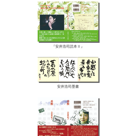
『安井浩司読本Ⅱ』
安井浩司墨書