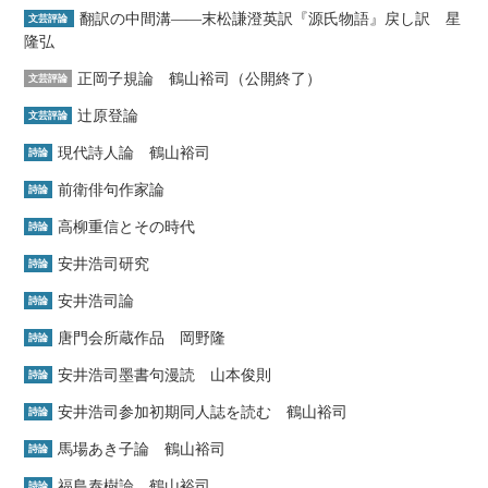
翻訳の中間溝――末松謙澄英訳『源氏物語』戻し訳 星
文芸評論
隆弘
正岡子規論 鶴山裕司（公開終了）
文芸評論
辻原登論
文芸評論
現代詩人論 鶴山裕司
詩論
前衛俳句作家論
詩論
高柳重信とその時代
詩論
安井浩司研究
詩論
安井浩司論
詩論
唐門会所蔵作品 岡野隆
詩論
安井浩司墨書句漫読 山本俊則
詩論
安井浩司参加初期同人誌を読む 鶴山裕司
詩論
馬場あき子論 鶴山裕司
詩論
福島泰樹論 鶴山裕司
詩論