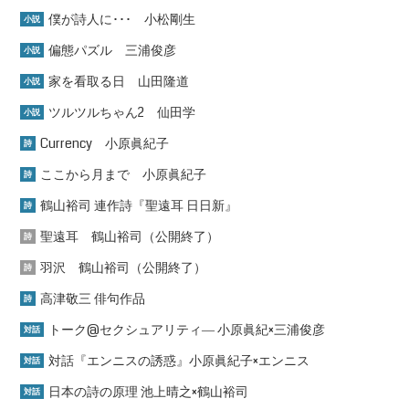
僕が詩人に･･･ 小松剛生
小説
偏態パズル 三浦俊彦
小説
家を看取る日 山田隆道
小説
ツルツルちゃん2 仙田学
小説
Currency 小原眞紀子
詩
ここから月まで 小原眞紀子
詩
鶴山裕司 連作詩『聖遠耳 日日新』
詩
聖遠耳 鶴山裕司（公開終了）
詩
羽沢 鶴山裕司（公開終了）
詩
高津敬三 俳句作品
詩
トーク@セクシュアリティ― 小原眞紀×三浦俊彦
対話
対話『エンニスの誘惑』小原眞紀子×エンニス
対話
日本の詩の原理 池上晴之×鶴山裕司
対話