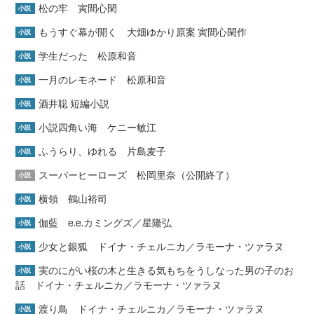
松の牢 寅間心閑
小説
もうすぐ幕が開く 大畑ゆかり原案 寅間心閑作
小説
学生だった 松原和音
小説
一月のレモネード 松原和音
小説
酒井聡 短編小説
小説
小説四角い海 ケニー敏江
小説
ふうらり、ゆれる 片島麦子
小説
スーパーヒーローズ 松岡里奈（公開終了）
小説
横領 鶴山裕司
小説
伽藍 e.e.カミングズ／星隆弘
小説
少女と銀狐 ドイナ・チェルニカ／ラモーナ・ツァラヌ
小説
実のにがい桜の木と生きる気もちをうしなった男の子のお
小説
話 ドイナ・チェルニカ／ラモーナ・ツァラヌ
渡り鳥 ドイナ・チェルニカ／ラモーナ・ツァラヌ
小説