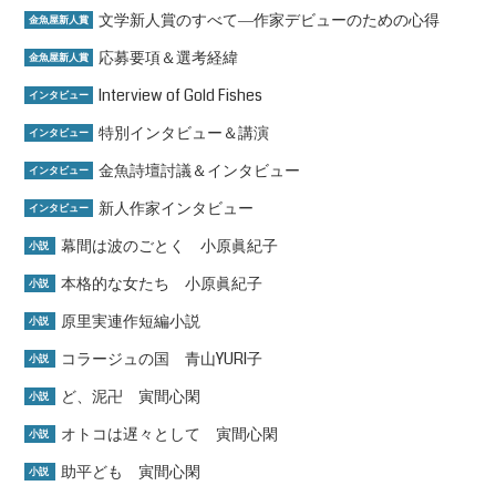
文学新人賞のすべて―作家デビューのための心得
金魚屋新人賞
応募要項＆選考経緯
金魚屋新人賞
Interview of Gold Fishes
インタビュー
特別インタビュー＆講演
インタビュー
金魚詩壇討議＆インタビュー
インタビュー
新人作家インタビュー
インタビュー
幕間は波のごとく 小原眞紀子
小説
本格的な女たち 小原眞紀子
小説
原里実連作短編小説
小説
コラージュの国 青山YURI子
小説
ど、泥卍 寅間心閑
小説
オトコは遅々として 寅間心閑
小説
助平ども 寅間心閑
小説