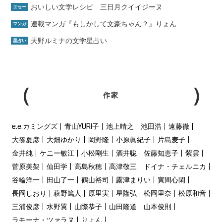
おいしい文学レシピ 三日月クイイジーヌ
エセー
連載マンガ『もしかして文豪ちゃん？』りょん
マンガ
天野ルミナの文学星占い
星占い
作家
e.e.カミングズ
青山YURI子
池上晴之
池田浩
遠藤徹
大篠夏彦
大畑ゆかり
岡野隆
小原眞紀子
片島麦子
金井純
ケニー敏江
小松剛生
酒井聡
佐藤知恵子
紫雲
菅原美架
仙田学
高島秋穂
高津敬三
ドイナ・チェルニカ
谷輪洋一
田山了一
鶴山裕司
露津まりい
寅間心閑
長岡しおり
萩野篤人
原里実
星隆弘
松岡里奈
松原和音
三浦俊彦
水野翼
山際恭子
山田隆道
山本俊則
ラモーナ・ツァラヌ
りょん