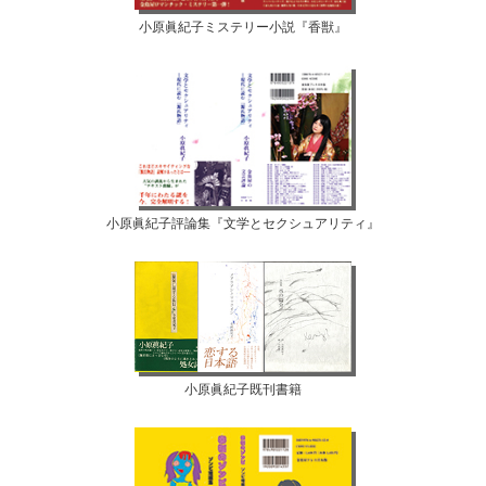
小原眞紀子ミステリー小説『香獣』
小原眞紀子評論集『文学とセクシュアリティ』
小原眞紀子既刊書籍