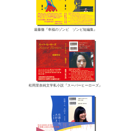
遠藤徹『幸福のゾンビ ゾンビ短編集』
松岡里奈純文学私小説『スーパーヒーローズ』