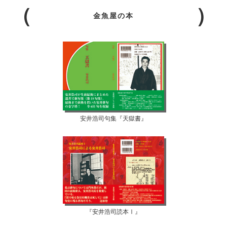
金魚屋の本
安井浩司句集『天獄書』
『安井浩司読本Ⅰ』