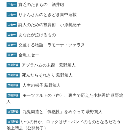
貧乏のたまもの 酒井聡
エセー
りょんさんのときどき集中連載
エセー
詩人のための投資術 小原眞紀子
エセー
あなたが泣けるもの
エセー
交差する物語 ラモーナ・ツァラヌ
エセー
金魚エセー
エセー
アブラハムの末裔 萩野篤人
文芸評論
死んだらそれきり 萩野篤人
文芸評論
人生の梯子 萩野篤人
文芸評論
モーツァルトの〈声〉、裏声で応えた小林秀雄 萩野篤
文芸評論
人
九鬼周造と「偶然性」をめぐって 萩野篤人
文芸評論
いつの日か、ロックはザ・バンドのものとなるだろう
文芸評論
池上晴之（公開終了）