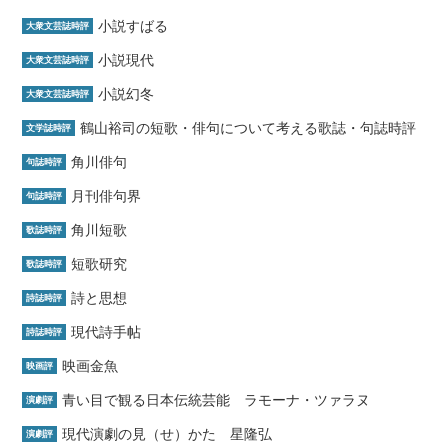
小説すばる
大衆文芸誌時評
小説現代
大衆文芸誌時評
小説幻冬
大衆文芸誌時評
鶴山裕司の短歌・俳句について考える歌誌・句誌時評
文学誌時評
角川俳句
句誌時評
月刊俳句界
句誌時評
角川短歌
歌誌時評
短歌研究
歌誌時評
詩と思想
詩誌時評
現代詩手帖
詩誌時評
映画金魚
映画評
青い目で観る日本伝統芸能 ラモーナ・ツァラヌ
演劇評
現代演劇の見（せ）かた 星隆弘
演劇評