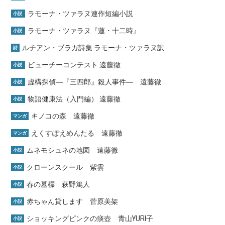
ラモーナ・ツァラヌ連作短編小説
小説
ラモーナ・ツァラヌ『蓮・十二時』
小説
ルチアン・ブラガ詩集 ラモーナ・ツァラヌ訳
詩
ビューチーコンテスト 遠藤徹
小説
虚構探偵―『三四郎』殺人事件― 遠藤徹
小説
物語健康法（入門編） 遠藤徹
小説
キノコの森 遠藤徹
マンガ
えくすぽえめんたる 遠藤徹
マンガ
ムネモシュネの地図 遠藤徹
小説
クローンスクール 紫雲
小説
春の墓標 萩野篤人
小説
赤ちゃん貸します 菅原美架
小説
ショッキングピンクの痰壺 青山YURI子
小説