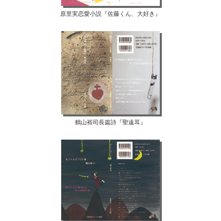
原里実恋愛小説『佐藤くん、大好き』
鶴山裕司長篇詩『聖遠耳』