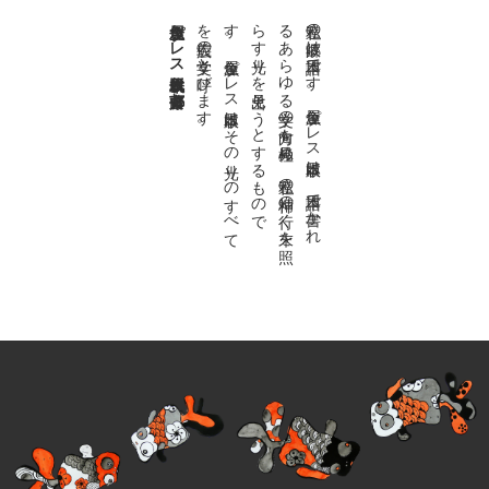
金魚屋プレス日本版代表 齋藤都
。
私達の
故郷は
日本語で
す
。
金魚屋プ
レ
ス
日本版は
、
日本語で
書か
れ
る
あ
ら
ゆ
る
文学の
方向を
見極め
、
私達の
精神の
行く
末を
照
ら
す
光り
を
見出そ
う
と
す
る
も
の
で
す
。
金魚屋プ
レ
ス
日本版は
そ
の
光り
の
す
べ
て
を
広義の
文学と
呼び
ま
す