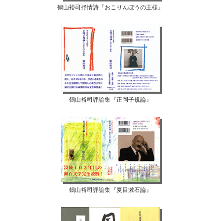
鶴山裕司抒情詩『おこりんぼうの王様』
鶴山裕司評論集『正岡子規論』
鶴山裕司評論集『夏目漱石論』