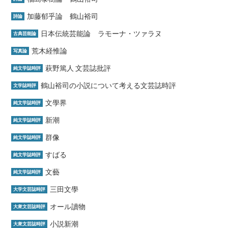
加藤郁乎論 鶴山裕司
詩論
日本伝統芸能論 ラモーナ・ツァラヌ
古典芸能論
荒木経惟論
写真論
萩野篤人 文芸誌批評
純文学誌時評
鶴山裕司の小説について考える文芸誌時評
文学誌時評
文學界
純文学誌時評
新潮
純文学誌時評
群像
純文学誌時評
すばる
純文学誌時評
文藝
純文学誌時評
三田文學
大学文芸誌時評
オール讀物
大衆文芸誌時評
小説新潮
大衆文芸誌時評