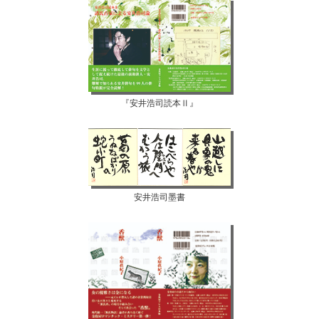
『安井浩司読本Ⅱ』
安井浩司墨書