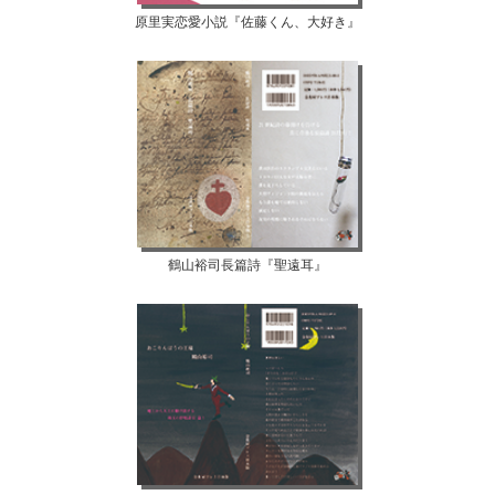
原里実恋愛小説『佐藤くん、大好き』
鶴山裕司長篇詩『聖遠耳』