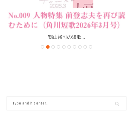
鶴山裕司の短歌...