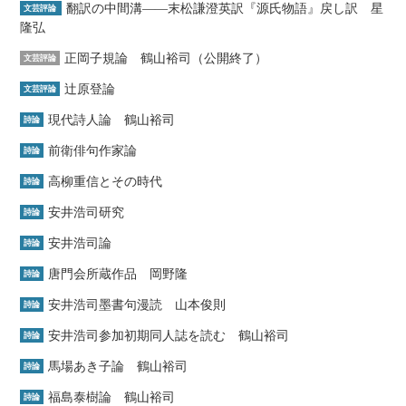
翻訳の中間溝――末松謙澄英訳『源氏物語』戻し訳 星
文芸評論
隆弘
正岡子規論 鶴山裕司（公開終了）
文芸評論
辻原登論
文芸評論
現代詩人論 鶴山裕司
詩論
前衛俳句作家論
詩論
高柳重信とその時代
詩論
安井浩司研究
詩論
安井浩司論
詩論
唐門会所蔵作品 岡野隆
詩論
安井浩司墨書句漫読 山本俊則
詩論
安井浩司参加初期同人誌を読む 鶴山裕司
詩論
馬場あき子論 鶴山裕司
詩論
福島泰樹論 鶴山裕司
詩論