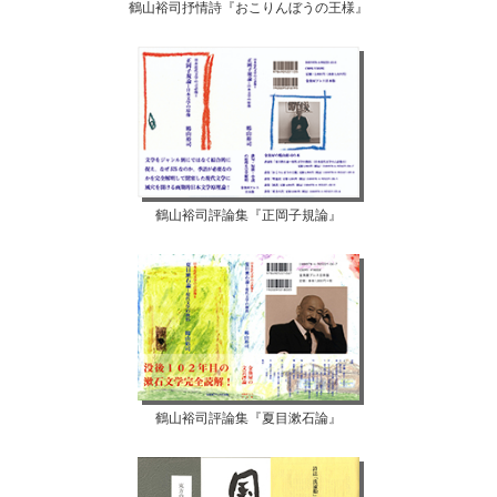
鶴山裕司抒情詩『おこりんぼうの王様』
鶴山裕司評論集『正岡子規論』
鶴山裕司評論集『夏目漱石論』