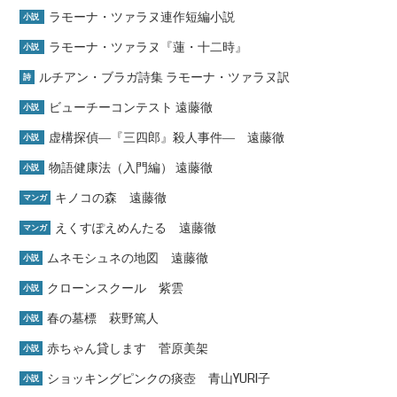
ラモーナ・ツァラヌ連作短編小説
小説
ラモーナ・ツァラヌ『蓮・十二時』
小説
ルチアン・ブラガ詩集 ラモーナ・ツァラヌ訳
詩
ビューチーコンテスト 遠藤徹
小説
虚構探偵―『三四郎』殺人事件― 遠藤徹
小説
物語健康法（入門編） 遠藤徹
小説
キノコの森 遠藤徹
マンガ
えくすぽえめんたる 遠藤徹
マンガ
ムネモシュネの地図 遠藤徹
小説
クローンスクール 紫雲
小説
春の墓標 萩野篤人
小説
赤ちゃん貸します 菅原美架
小説
ショッキングピンクの痰壺 青山YURI子
小説