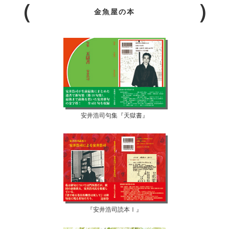
金魚屋の本
安井浩司句集『天獄書』
『安井浩司読本Ⅰ』