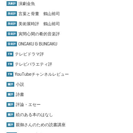
演劇金魚
演劇評
言葉と骨董 鶴山裕司
美術評
美術展時評 鶴山裕司
美術評
寅間心閑の肴的音楽評
音楽評
ONGAKU & BUNGAKU
音楽評
テレビドラマ評
TV
テレビバラエティ評
TV
YouTubeチャンネルレビュー
TV
小説
書評
詩書
書評
評論・エセー
書評
絵のある本のはなし
書評
親御さんのための読書講座
書評