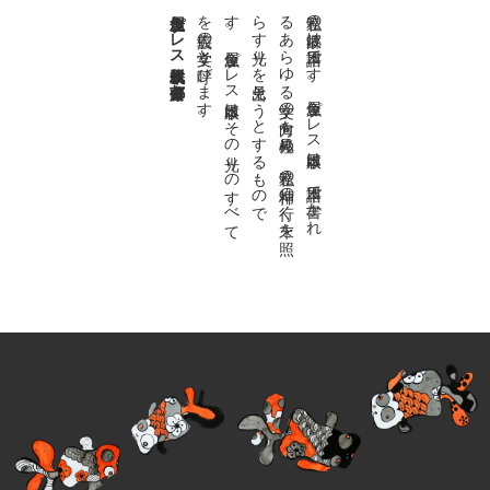
金魚屋プレス日本版代表 齋藤都
。
私達の
故郷は
日本語で
す
。
金魚屋プ
レ
ス
日本版は
、
日本語で
書か
れ
る
あ
ら
ゆ
る
文学の
方向を
見極め
、
私達の
精神の
行く
末を
照
ら
す
光り
を
見出そ
う
と
す
る
も
の
で
す
。
金魚屋プ
レ
ス
日本版は
そ
の
光り
の
す
べ
て
を
広義の
文学と
呼び
ま
す