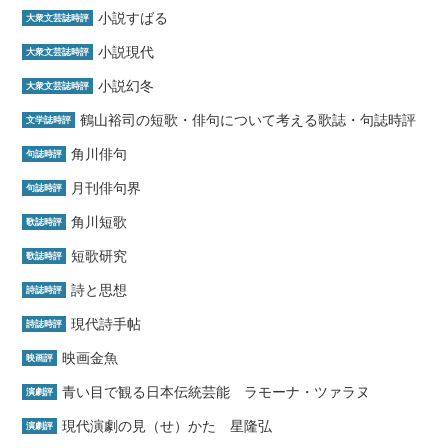
小説すばる
大衆文芸誌時評
小説現代
大衆文芸誌時評
小説幻冬
大衆文芸誌時評
鶴山裕司の短歌・俳句について考える歌誌・句誌時評
文学誌時評
角川俳句
句誌時評
月刊俳句界
句誌時評
角川短歌
歌誌時評
短歌研究
歌誌時評
詩と思想
詩誌時評
現代詩手帖
詩誌時評
映画金魚
映画評
青い目で観る日本伝統芸能 ラモーナ・ツァラヌ
演劇評
現代演劇の見（せ）かた 星隆弘
演劇評