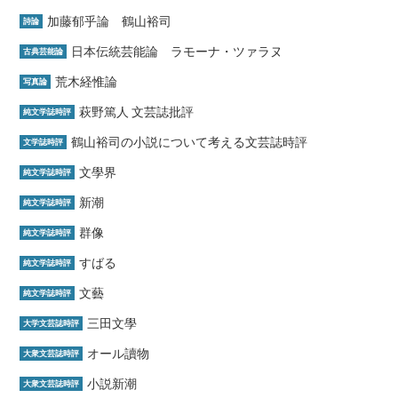
加藤郁乎論 鶴山裕司
詩論
日本伝統芸能論 ラモーナ・ツァラヌ
古典芸能論
荒木経惟論
写真論
萩野篤人 文芸誌批評
純文学誌時評
鶴山裕司の小説について考える文芸誌時評
文学誌時評
文學界
純文学誌時評
新潮
純文学誌時評
群像
純文学誌時評
すばる
純文学誌時評
文藝
純文学誌時評
三田文學
大学文芸誌時評
オール讀物
大衆文芸誌時評
小説新潮
大衆文芸誌時評