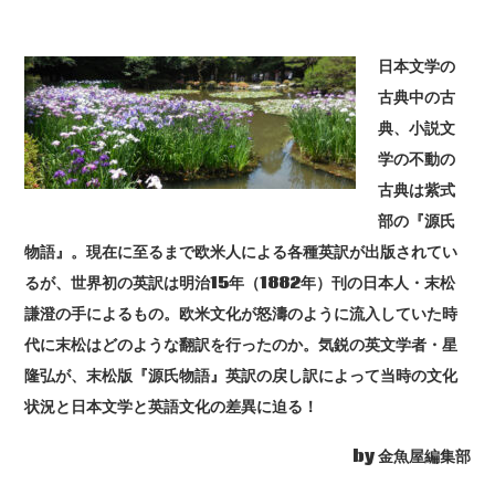
日本文学の
古典中の古
典、小説文
学の不動の
古典は紫式
部の『源氏
物語』。現在に至るまで欧米人による各種英訳が出版されてい
るが、世界初の英訳は明治15年（1882年）刊の日本人・末松
謙澄の手によるもの。欧米文化が怒濤のように流入していた時
代に末松はどのような翻訳を行ったのか。気鋭の英文学者・星
隆弘が、末松版『源氏物語』英訳の戻し訳によって当時の文化
状況と日本文学と英語文化の差異に迫る！
by 金魚屋編集部