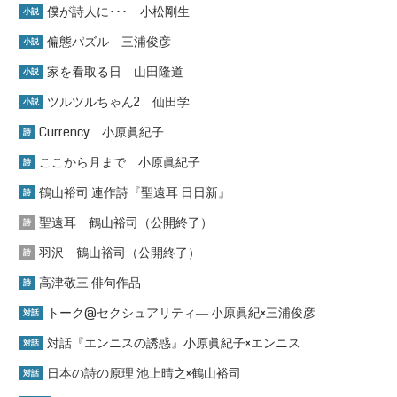
僕が詩人に･･･ 小松剛生
小説
偏態パズル 三浦俊彦
小説
家を看取る日 山田隆道
小説
ツルツルちゃん2 仙田学
小説
Currency 小原眞紀子
詩
ここから月まで 小原眞紀子
詩
鶴山裕司 連作詩『聖遠耳 日日新』
詩
聖遠耳 鶴山裕司（公開終了）
詩
羽沢 鶴山裕司（公開終了）
詩
高津敬三 俳句作品
詩
トーク@セクシュアリティ― 小原眞紀×三浦俊彦
対話
対話『エンニスの誘惑』小原眞紀子×エンニス
対話
日本の詩の原理 池上晴之×鶴山裕司
対話