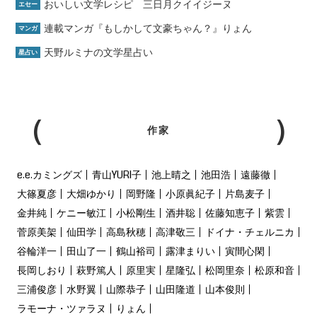
おいしい文学レシピ 三日月クイイジーヌ
エセー
連載マンガ『もしかして文豪ちゃん？』りょん
マンガ
天野ルミナの文学星占い
星占い
作家
e.e.カミングズ
青山YURI子
池上晴之
池田浩
遠藤徹
大篠夏彦
大畑ゆかり
岡野隆
小原眞紀子
片島麦子
金井純
ケニー敏江
小松剛生
酒井聡
佐藤知恵子
紫雲
菅原美架
仙田学
高島秋穂
高津敬三
ドイナ・チェルニカ
谷輪洋一
田山了一
鶴山裕司
露津まりい
寅間心閑
長岡しおり
萩野篤人
原里実
星隆弘
松岡里奈
松原和音
三浦俊彦
水野翼
山際恭子
山田隆道
山本俊則
ラモーナ・ツァラヌ
りょん