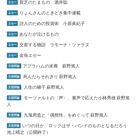
貧乏のたまもの 酒井聡
エセー
りょんさんのときどき集中連載
エセー
詩人のための投資術 小原眞紀子
エセー
あなたが泣けるもの
エセー
交差する物語 ラモーナ・ツァラヌ
エセー
金魚エセー
エセー
アブラハムの末裔 萩野篤人
文芸評論
死んだらそれきり 萩野篤人
文芸評論
人生の梯子 萩野篤人
文芸評論
モーツァルトの〈声〉、裏声で応えた小林秀雄 萩野篤
文芸評論
人
九鬼周造と「偶然性」をめぐって 萩野篤人
文芸評論
いつの日か、ロックはザ・バンドのものとなるだろう
文芸評論
池上晴之（公開終了）