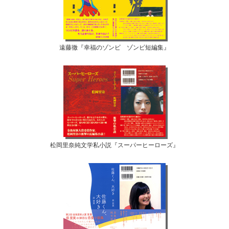
遠藤徹『幸福のゾンビ ゾンビ短編集』
松岡里奈純文学私小説『スーパーヒーローズ』