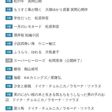
松の牢 寅間心閑
小説
もうすぐ幕が開く 大畑ゆかり原案 寅間心閑作
小説
学生だった 松原和音
小説
一月のレモネード 松原和音
小説
酒井聡 短編小説
小説
小説四角い海 ケニー敏江
小説
ふうらり、ゆれる 片島麦子
小説
スーパーヒーローズ 松岡里奈（公開終了）
小説
横領 鶴山裕司
小説
伽藍 e.e.カミングズ／星隆弘
小説
少女と銀狐 ドイナ・チェルニカ／ラモーナ・ツァラヌ
小説
実のにがい桜の木と生きる気もちをうしなった男の子のお
小説
話 ドイナ・チェルニカ／ラモーナ・ツァラヌ
渡り鳥 ドイナ・チェルニカ／ラモーナ・ツァラヌ
小説