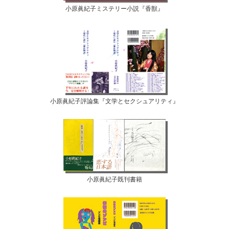
小原眞紀子ミステリー小説『香獣』
小原眞紀子評論集『文学とセクシュアリティ』
小原眞紀子既刊書籍