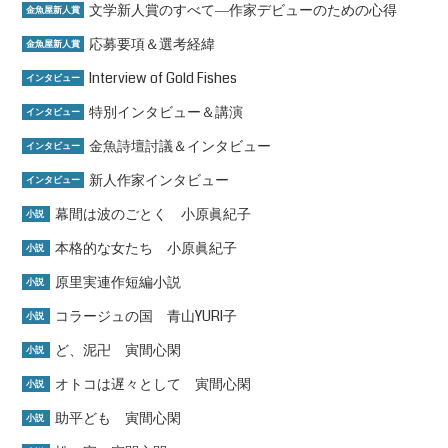
文学新人賞のすべて―作家デビューのための心得
金魚屋新人賞
応募要項＆選考経緯
金魚屋新人賞
Interview of Gold Fishes
インタビュー
特別インタビュー＆講演
インタビュー
金魚詩壇討議＆インタビュー
インタビュー
新人作家インタビュー
インタビュー
幕間は波のごとく 小原眞紀子
小説
本格的な女たち 小原眞紀子
小説
原里実連作短編小説
小説
コラージュの国 青山YURI子
小説
ど、泥卍 寅間心閑
小説
オトコは遅々として 寅間心閑
小説
助平ども 寅間心閑
小説