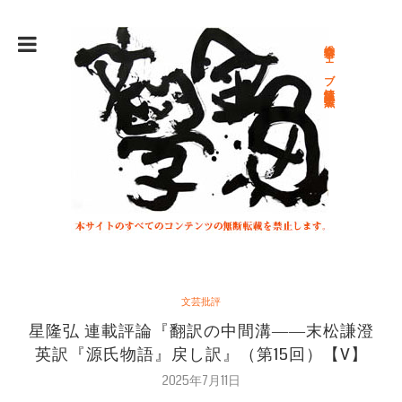
総合文学ウェブ情報誌 文学金魚
文芸批評
星隆弘 連載評論『翻訳の中間溝――末松謙澄
英訳『源氏物語』戻し訳』（第15回）【V】
2025年7月11日