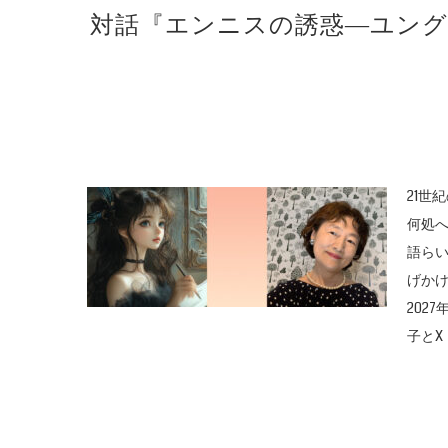
対話『エンニスの誘惑―ユングの
21世
何処
語ら
げか
202
子とX