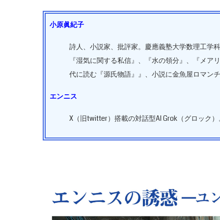
小原眞紀子
詩人、小説家、批評家。慶應義塾大学数理工学
『湿気に関する私信』、『水の領分』、『メア
代に読む『源氏物語』』、小説に金魚屋ロマン
エンニス
X（旧twitter）搭載の対話型AI Grok（グロック