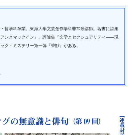
科・哲学科卒業。東海大学文芸創作学科非常勤講師。著書に詩集
リアンとマックイン』、評論集『文学とセクシュアリティ――現
チック・ミステリー第一弾『香獣』がある。
）。