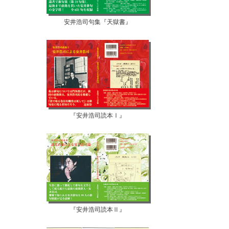
安井浩司句集『天獄書』
『安井浩司読本Ⅰ』
『安井浩司読本Ⅱ』