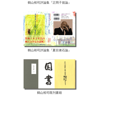
鶴山裕司評論集『正岡子規論』
鶴山裕司評論集『夏目漱石論』
鶴山裕司既刊書籍