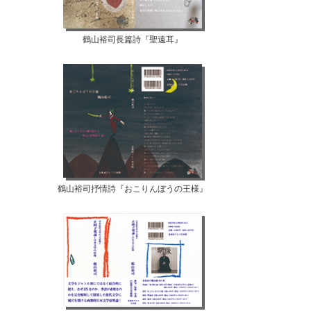
鶴山裕司長篇詩『聖遠耳』
鶴山裕司抒情詩『おこりんぼうの王様』