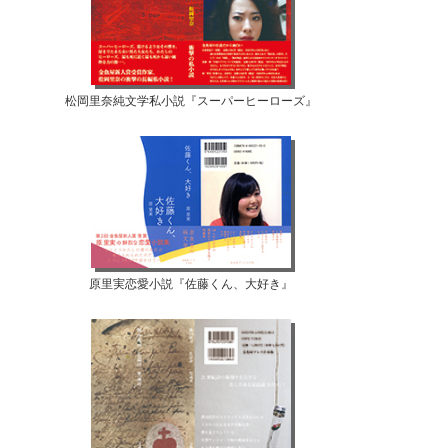
松岡里奈純文学私小説『スーパーヒーローズ』
原里実恋愛小説『佐藤くん、大好き』