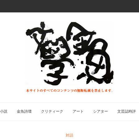
小説
金魚詩壇
クリティーク
アート
シアター
文芸誌時評
対話