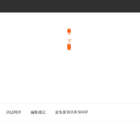
総合文学ウェブ情報誌 文学金魚
詩誌時評
編集後記
金魚屋 BOOK SHOP