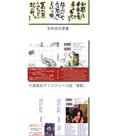
安井浩司墨書
小原眞紀子ミステリー小説『香獣』