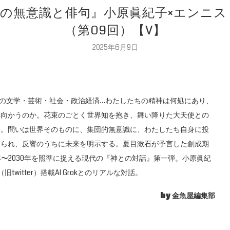
無意識と俳句』小原眞紀子×エンニス（対
（第09回）【V】
2025年6月9日
紀の文学・芸術・社会・政治経済…わたしたちの精神は何処にあり、
へ向かうのか。花束のごとく世界知を抱き、舞い降りた大天使との
い。問いは世界そのものに、集団的無意識に、わたしたち自身に投
けられ、反響のうちに未来を明示する。夏目漱石が予言した創成期
7年〜2030年を照準に捉える現代の『神との対話』第一弾。小原眞紀
（旧twitter）搭載AI Grokとのリアルな対話。
by 金魚屋編集部