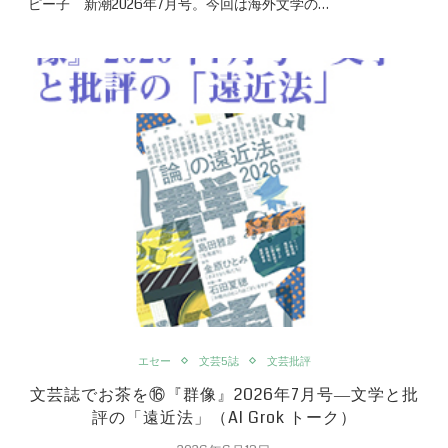
ピー子 新潮2026年7月号。今回は海外文学の…
エセー
文芸5誌
文芸批評
文芸誌でお茶を⑯『群像』2026年7月号―文学と批
評の「遠近法」（AI Grok トーク）