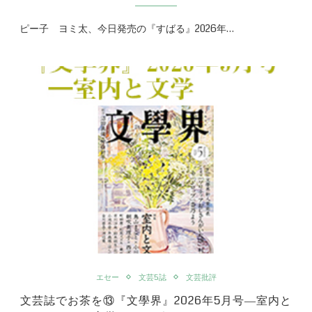
ピー子 ヨミ太、今日発売の『すばる』2026年…
エセー
文芸5誌
文芸批評
文芸誌でお茶を⑬『文學界』2026年5月号―室内と