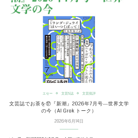
エセー
文芸5誌
文芸批評
文芸誌でお茶を⑰『新潮』2026年7月号―世界文学
の今（AI Grok トーク）
2026年6月14日