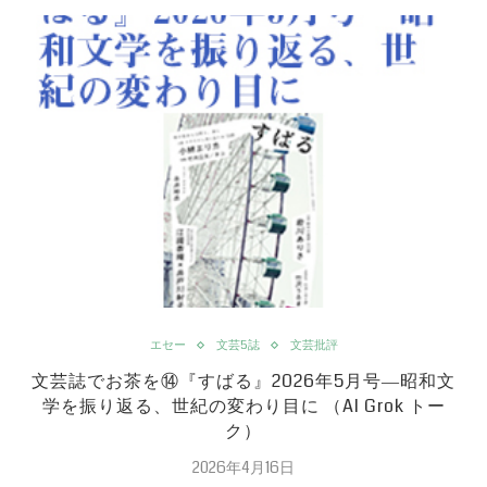
エセー
文芸5誌
文芸批評
文芸誌でお茶を⑭『すばる』2026年5月号―昭和文
学を振り返る、世紀の変わり目に （AI Grok トー
ク）
2026年4月16日