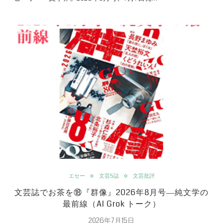
エセー
文芸5誌
文芸批評
文芸誌でお茶を⑱『群像』2026年8月号―純文学の
最前線（AI Grok トーク）
2026年7月15日