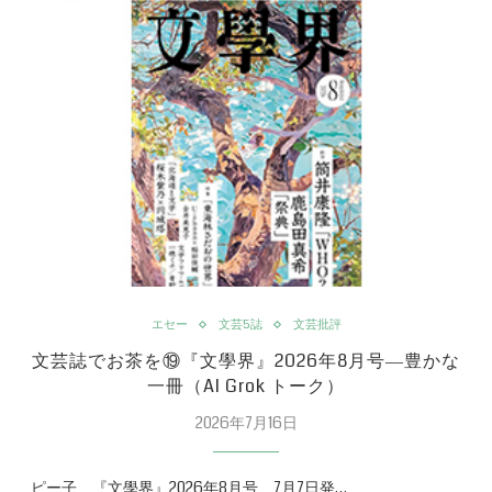
エセー
文芸5誌
文芸批評
文芸誌でお茶を⑲『文學界』2026年8月号―豊かな
一冊（AI Grok トーク）
2026年7月16日
ピー子 『文學界』2026年8月号、7月7日発…