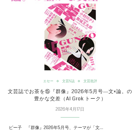
エセー
文芸5誌
文芸批評
文芸誌でお茶を⑮『群像』2026年5月号―文×論。の
豊かな交差（AI Grok トーク）
2026年4月17日
ピー子 『群像』2026年5月号、テーマが「文…