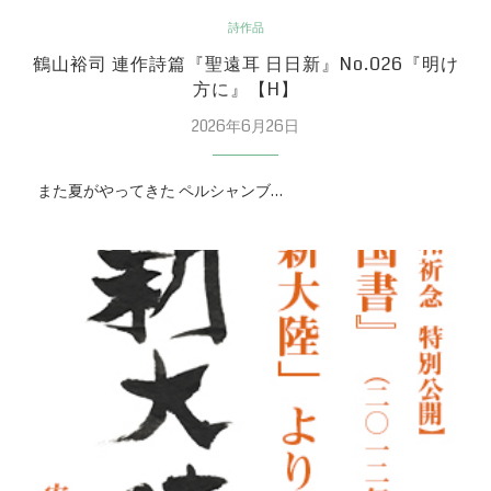
詩作品
鶴山裕司 連作詩篇『聖遠耳 日日新』No.026『明け
方に』【H】
2026年6月26日
また夏がやってきた ペルシャンブ…