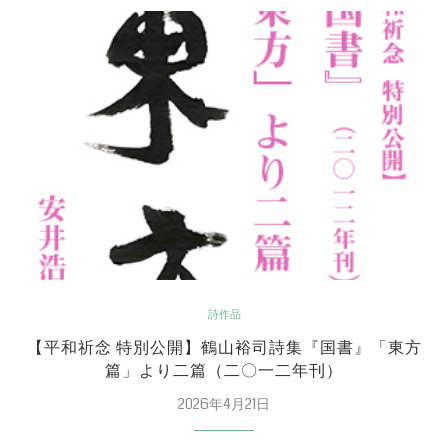
詩作品
【平和祈念 特別公開】鶴山裕司詩集『国書』「東方
篇」より二篇（二〇一二年刊）
2026年4月21日