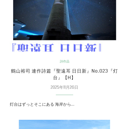
詩作品
鶴山裕司 連作詩篇『聖遠耳 日日新』No.023『灯
台』【H】
2025年11月26日
灯台はずっとそこにある 海岸から…