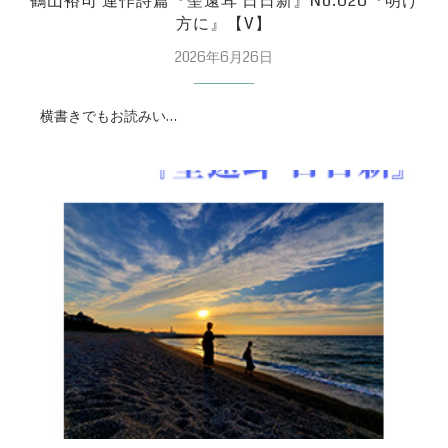
鶴山裕司 連作詩篇『聖遠耳 日日新』No.026『明け
方に』【V】
2026年6月26日
横書きでもお読みい…