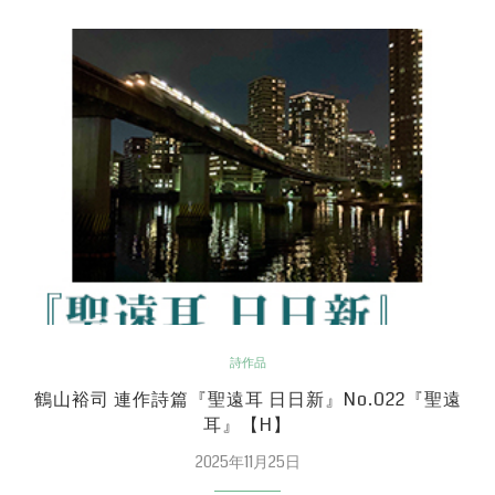
詩作品
鶴山裕司 連作詩篇『聖遠耳 日日新』No.022『聖遠
耳』【H】
2025年11月25日