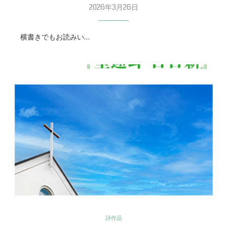
2026年3月26日
横書きでもお読みい…
詩作品