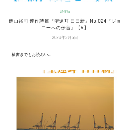
詩作品
鶴山裕司 連作詩篇『聖遠耳 日日新』No.024『ジョ
ニーへの伝言』【V】
2026年3月5日
横書きでもお読みい…