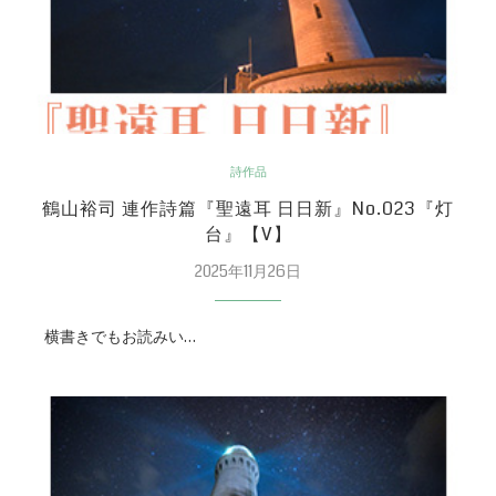
詩作品
鶴山裕司 連作詩篇『聖遠耳 日日新』No.023『灯
台』【V】
2025年11月26日
横書きでもお読みい…