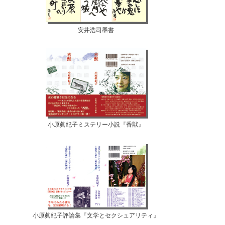
安井浩司墨書
小原眞紀子ミステリー小説『香獣』
小原眞紀子評論集『文学とセクシュアリティ』