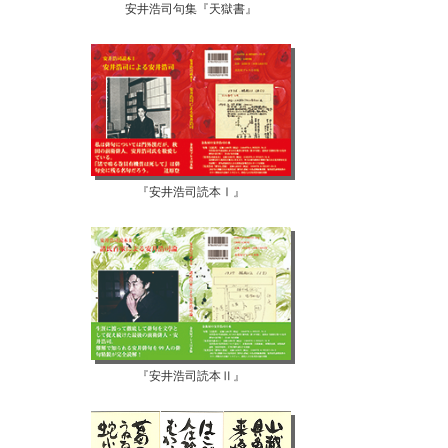
安井浩司句集『天獄書』
『安井浩司読本Ⅰ』
『安井浩司読本Ⅱ』