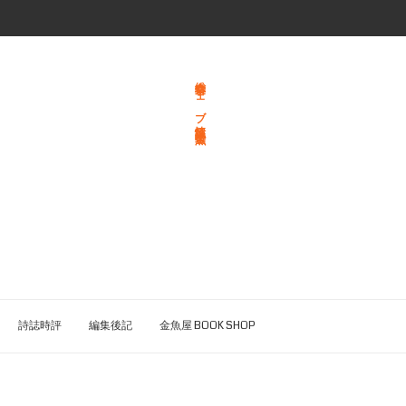
総合文学ウェブ情報誌 文学金魚
詩誌時評
編集後記
金魚屋 BOOK SHOP