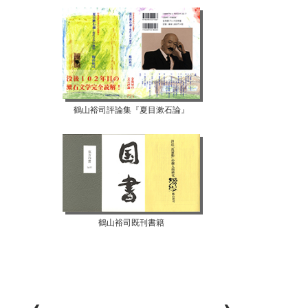
鶴山裕司評論集『夏目漱石論』
鶴山裕司既刊書籍