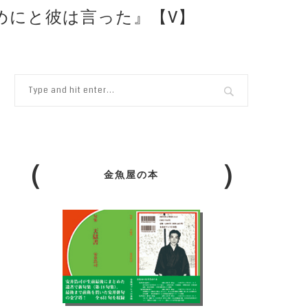
ためにと彼は言った』【V】
金魚屋の本