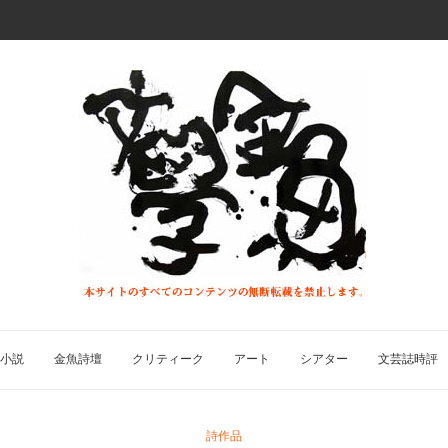
小説
金魚詩壇
クリティーク
アート
シアター
文芸誌時評
詩作品