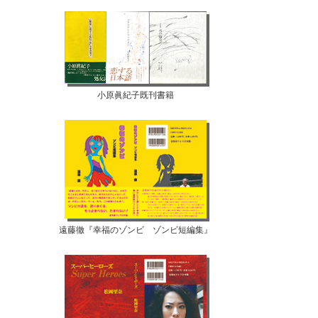
小原眞紀子既刊書籍
遠藤徹『幸福のゾンビ ゾンビ短編集』