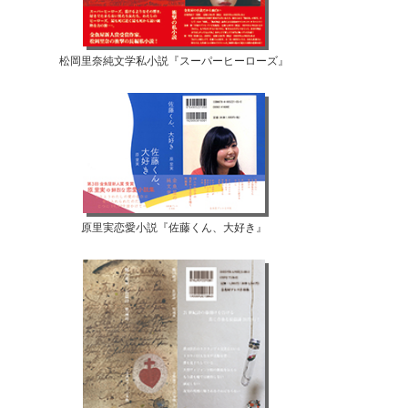
松岡里奈純文学私小説『スーパーヒーローズ』
原里実恋愛小説『佐藤くん、大好き』