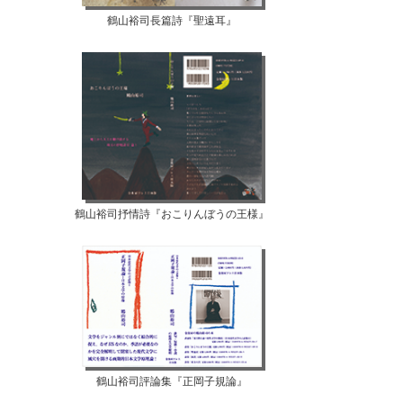
鶴山裕司長篇詩『聖遠耳』
鶴山裕司抒情詩『おこりんぼうの王様』
鶴山裕司評論集『正岡子規論』