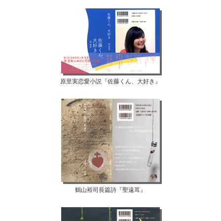
原里実恋愛小説『佐藤くん、大好き』
鶴山裕司長篇詩『聖遠耳』