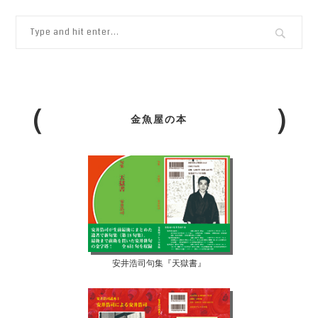
金魚屋の本
安井浩司句集『天獄書』