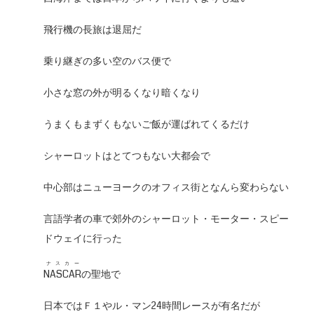
飛行機の長旅は退屈だ
乗り継ぎの多い空のバス便で
小さな窓の外が明るくなり暗くなり
うまくもまずくもないご飯が運ばれてくるだけ
シャーロットはとてつもない大都会で
中心部はニューヨークのオフィス街となんら変わらない
言語学者の車で郊外のシャーロット・モーター・スピー
ドウェイに行った
ナスカー
NASCAR
の聖地で
日本ではＦ１やル・マン24時間レースが有名だが