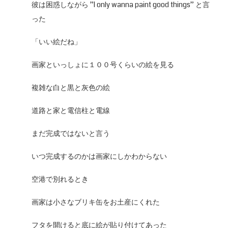
彼は困惑しながら ”I only wanna paint good things” と言
った
「いい絵だね」
画家といっしょに１００号くらいの絵を見る
複雑な白と黒と灰色の絵
道路と家と電信柱と電線
まだ完成ではないと言う
いつ完成するのかは画家にしかわからない
空港で別れるとき
画家は小さなブリキ缶をお土産にくれた
フタを開けると底に絵が貼り付けてあった