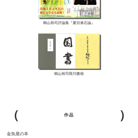
鶴山裕司評論集『夏目漱石論』
鶴山裕司既刊書籍
作品
金魚屋の本