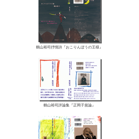
鶴山裕司抒情詩『おこりんぼうの王様』
鶴山裕司評論集『正岡子規論』