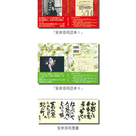
『安井浩司読本Ⅰ』
『安井浩司読本Ⅱ』
安井浩司墨書