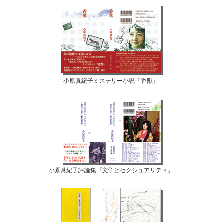
小原眞紀子ミステリー小説『香獣』
小原眞紀子評論集『文学とセクシュアリティ』