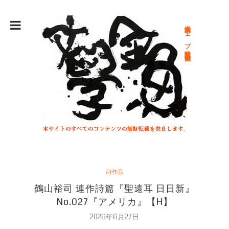
総合文学ウェブ情報誌 文学金魚
詩作品
鶴山裕司 連作詩篇『聖遠耳 日日新』
No.027『アメリカ』【H】
2026年6月27日