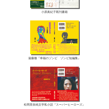
小原眞紀子既刊書籍
遠藤徹『幸福のゾンビ ゾンビ短編集』
松岡里奈純文学私小説『スーパーヒーローズ』