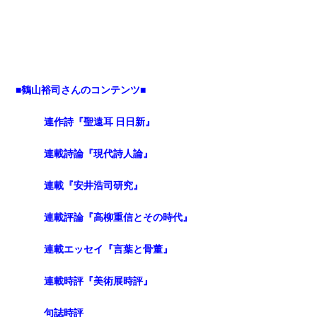
■鶴山裕司さんのコンテンツ■
連作詩『聖遠耳 日日新』
連載詩論『現代詩人論』
連載『安井浩司研究』
連載評論『高柳重信とその時代』
連載エッセイ『言葉と骨董』
連載時評『美術展時評』
句誌時評