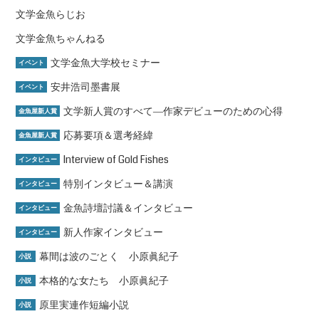
文学金魚らじお
文学金魚ちゃんねる
文学金魚大学校セミナー
イベント
安井浩司墨書展
イベント
文学新人賞のすべて―作家デビューのための心得
金魚屋新人賞
応募要項＆選考経緯
金魚屋新人賞
Interview of Gold Fishes
インタビュー
特別インタビュー＆講演
インタビュー
金魚詩壇討議＆インタビュー
インタビュー
新人作家インタビュー
インタビュー
幕間は波のごとく 小原眞紀子
小説
本格的な女たち 小原眞紀子
小説
原里実連作短編小説
小説