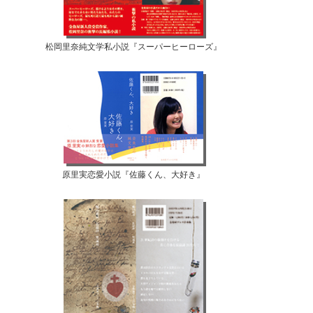
松岡里奈純文学私小説『スーパーヒーローズ』
原里実恋愛小説『佐藤くん、大好き』