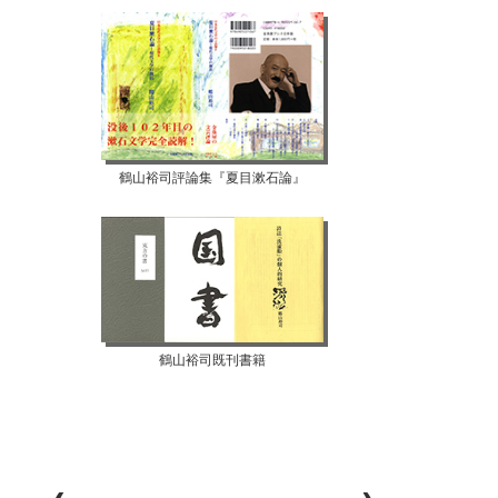
鶴山裕司評論集『夏目漱石論』
鶴山裕司既刊書籍