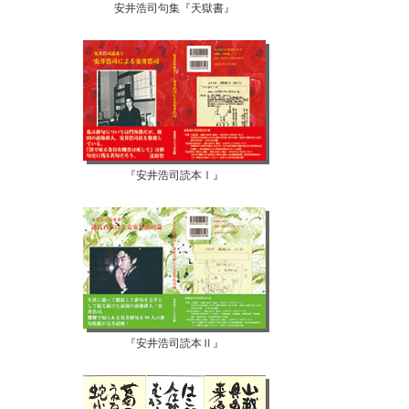
安井浩司句集『天獄書』
『安井浩司読本Ⅰ』
『安井浩司読本Ⅱ』