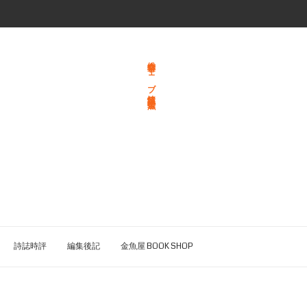
総合文学ウェブ情報誌 文学金魚
詩誌時評
編集後記
金魚屋 BOOK SHOP