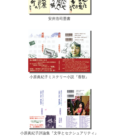
安井浩司墨書
小原眞紀子ミステリー小説『香獣』
小原眞紀子評論集『文学とセクシュアリティ』