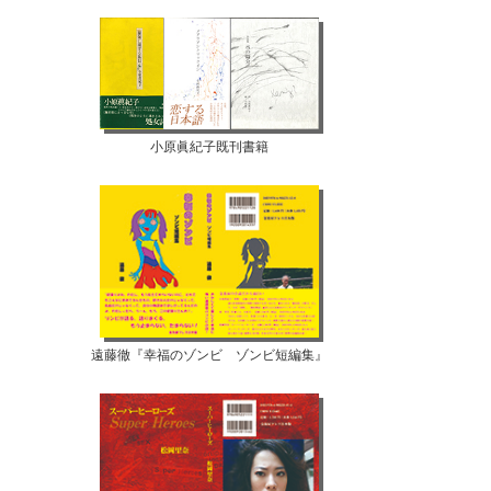
小原眞紀子既刊書籍
遠藤徹『幸福のゾンビ ゾンビ短編集』