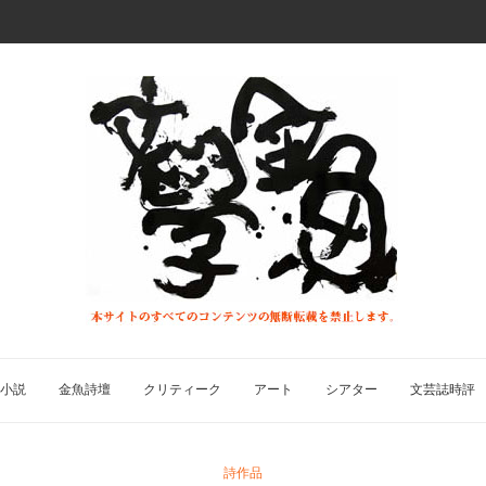
小説
金魚詩壇
クリティーク
アート
シアター
文芸誌時評
詩作品