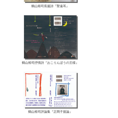
鶴山裕司長篇詩『聖遠耳』
鶴山裕司抒情詩『おこりんぼうの王様』
鶴山裕司評論集『正岡子規論』