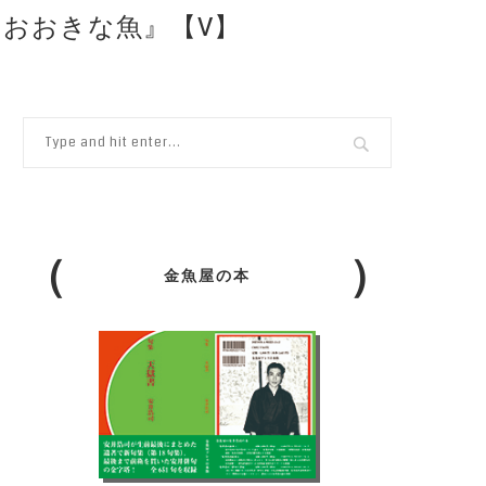
とおおきな魚』【V】
金魚屋の本