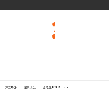
総合文学ウェブ情報誌 文学金魚
詩誌時評
編集後記
金魚屋 BOOK SHOP