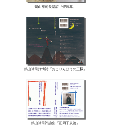
鶴山裕司長篇詩『聖遠耳』
鶴山裕司抒情詩『おこりんぼうの王様』
鶴山裕司評論集『正岡子規論』