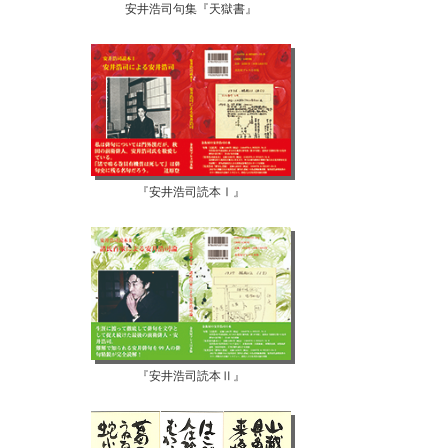
安井浩司句集『天獄書』
『安井浩司読本Ⅰ』
『安井浩司読本Ⅱ』