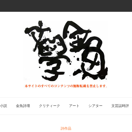
小説
金魚詩壇
クリティーク
アート
シアター
文芸誌時評
詩作品