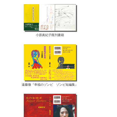
小原眞紀子既刊書籍
遠藤徹『幸福のゾンビ ゾンビ短編集』