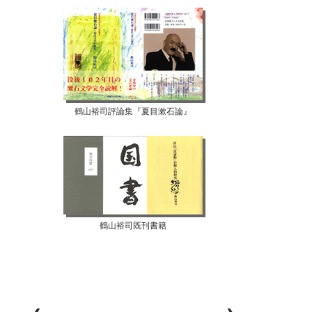
鶴山裕司評論集『夏目漱石論』
鶴山裕司既刊書籍