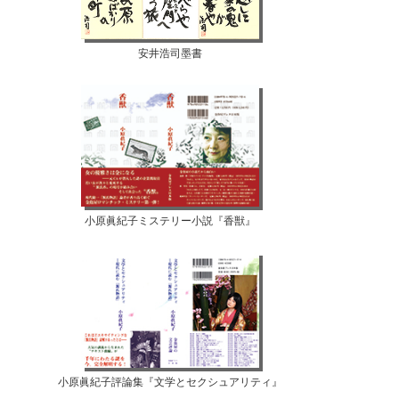
安井浩司墨書
小原眞紀子ミステリー小説『香獣』
小原眞紀子評論集『文学とセクシュアリティ』