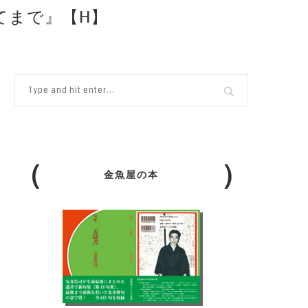
果てまで』【H】
金魚屋の本