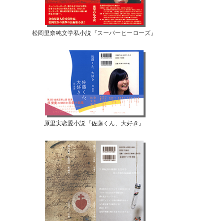
松岡里奈純文学私小説『スーパーヒーローズ』
原里実恋愛小説『佐藤くん、大好き』