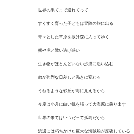
世界の果てまで連れてって
すくすく育った子どもは冒険の旅に出る
青々とした草原を抜け森に入ってゆく
熊や虎と戦い逃げ惑い
生き物がほとんどいない沙漠に迷い込む
敵が強烈な日差しと渇きに変わる
うねるような砂丘が海に見えるから
今度は小舟に白い帆を張って大海原に乗り出す
世界の果てはいつだって孤島だから
浜辺には朽ちかけた巨大な海賊船が座礁している