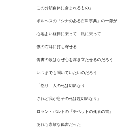
この分類自体に含まれるもの」
ボルヘスの『シナのある百科事典』の一節が
心地よい旋律に乗って 風に乗って
僕の右耳に打ち寄せる
偽書の歌はなぜ心を浮き立たせるのだろう
いつまでも聞いていたいのだろう
「然り 人の死は幻影なり
されど我が息子の死は超幻影なり」
ロラン・バルトの『チベットの死者の書』
あれも素敵な偽書だった