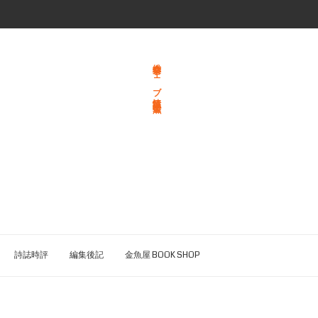
総合文学ウェブ情報誌 文学金魚
詩誌時評
編集後記
金魚屋 BOOK SHOP