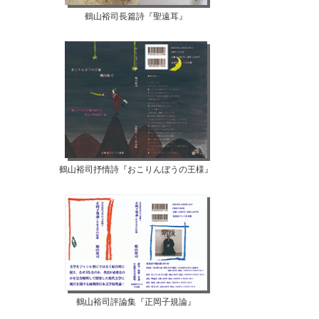
鶴山裕司長篇詩『聖遠耳』
鶴山裕司抒情詩『おこりんぼうの王様』
鶴山裕司評論集『正岡子規論』