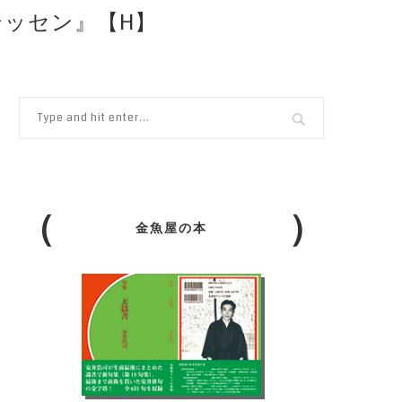
テッセン』【H】
金魚屋の本