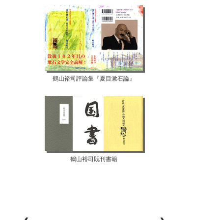
鶴山裕司評論集『夏目漱石論』
鶴山裕司既刊書籍