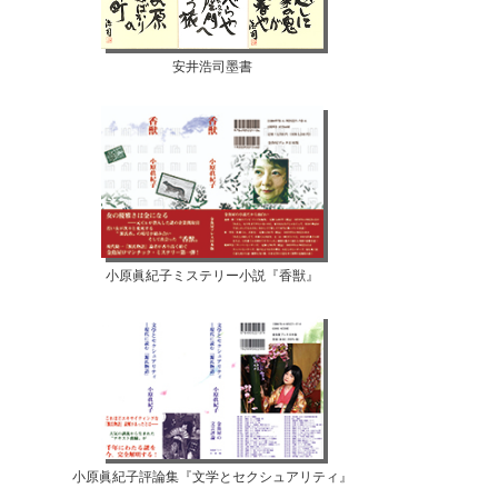
安井浩司墨書
小原眞紀子ミステリー小説『香獣』
小原眞紀子評論集『文学とセクシュアリティ』