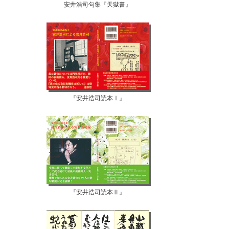
安井浩司句集『天獄書』
『安井浩司読本Ⅰ』
『安井浩司読本Ⅱ』