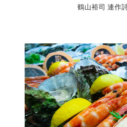
鶴山裕司 連作