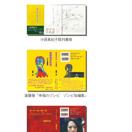
小原眞紀子既刊書籍
遠藤徹『幸福のゾンビ ゾンビ短編集』