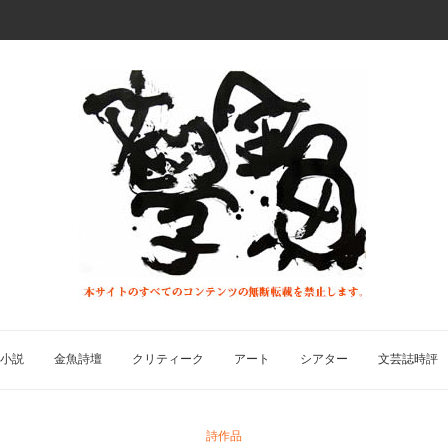
小説
金魚詩壇
クリティーク
アート
シアター
文芸誌時評
詩作品