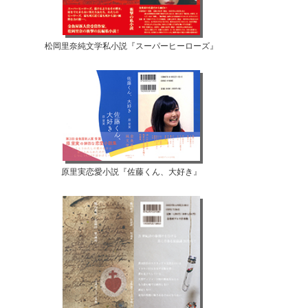
松岡里奈純文学私小説『スーパーヒーローズ』
原里実恋愛小説『佐藤くん、大好き』