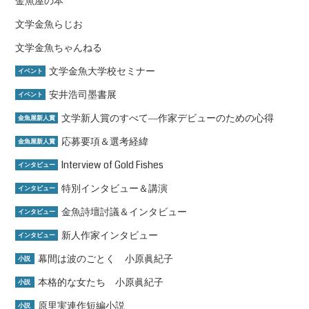
金魚屋の本
文学金魚らじお
文学金魚ちゃんねる
文学金魚大学校セミナー
イベント
安井浩司墨書展
イベント
文学新人賞のすべて―作家デビューのための心得
金魚屋新人賞
応募要項＆選考経緯
金魚屋新人賞
Interview of Gold Fishes
インタビュー
特別インタビュー＆講演
インタビュー
金魚詩壇討議＆インタビュー
インタビュー
新人作家インタビュー
インタビュー
幕間は波のごとく 小原眞紀子
小説
本格的な女たち 小原眞紀子
小説
原里実連作短編小説
小説