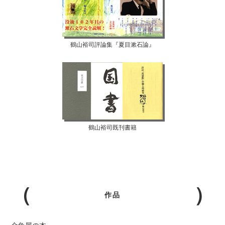
鶴山裕司評論集『夏目漱石論』
鶴山裕司既刊書籍
作品