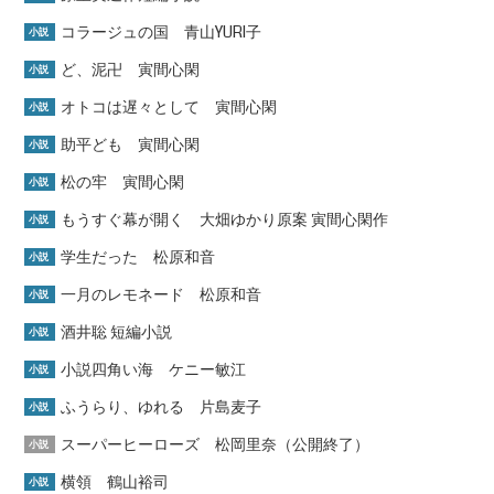
コラージュの国 青山YURI子
小説
ど、泥卍 寅間心閑
小説
オトコは遅々として 寅間心閑
小説
助平ども 寅間心閑
小説
松の牢 寅間心閑
小説
もうすぐ幕が開く 大畑ゆかり原案 寅間心閑作
小説
学生だった 松原和音
小説
一月のレモネード 松原和音
小説
酒井聡 短編小説
小説
小説四角い海 ケニー敏江
小説
ふうらり、ゆれる 片島麦子
小説
スーパーヒーローズ 松岡里奈（公開終了）
小説
横領 鶴山裕司
小説