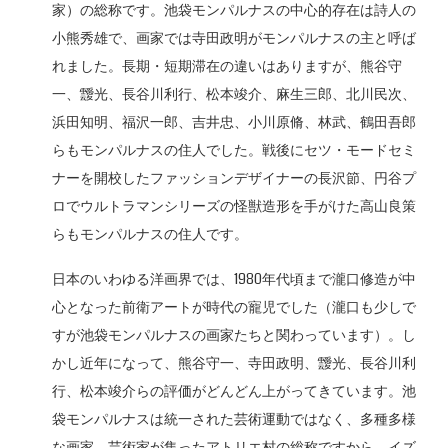
家）の総称です。池袋モンパルナスの中心的存在は詩人の
小熊秀雄で、画家では寺田政明がモンパルナスの主と呼ば
れました。長期・短期滞在の違いはありますが、熊谷守
一、靉光、長谷川利行、松本竣介、麻生三郎、北川民次、
浜田知明、福沢一郎、吉井忠、小川原脩、林武、鶴田吾郎
らもモンパルナスの住人でした。戦後にセツ・モードセミ
ナーを開校したファッションデザイナーの長沢節、円谷プ
ロでウルトラマンシリーズの怪獣造形を手がけた高山良策
らもモンパルナスの住人です。
日本のいわゆる洋画界では、1980年代頃まで瀧口修造が中
心となった前衛アートが時代の寵児でした（瀧口も少しで
すが池袋モンパルナスの画家たちと関わっています）。し
かし近年になって、熊谷守一、寺田政明、靉光、長谷川利
行、松本竣介らの評価がどんどん上がってきています。池
袋モンパルナスは統一された芸術運動ではなく、多種多様
な画家、芸術家が集ったアトリエ村の総称ですから、イズ