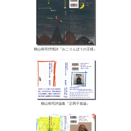
鶴山裕司抒情詩『おこりんぼうの王様』
鶴山裕司評論集『正岡子規論』