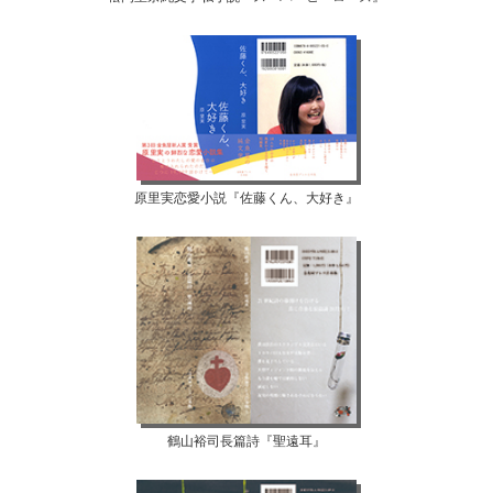
原里実恋愛小説『佐藤くん、大好き』
鶴山裕司長篇詩『聖遠耳』