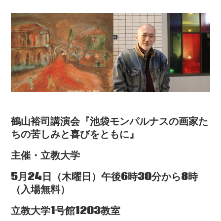
鶴山裕司講演会
『池袋モンパルナスの画家た
ちの苦しみと喜びをともに』
主催・立教大学
5
月24日（木曜日）午後6時30分から8時
（入場無料）
立教大学1号館1203教室