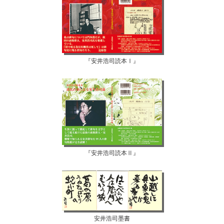
『安井浩司読本Ⅰ』
『安井浩司読本Ⅱ』
安井浩司墨書