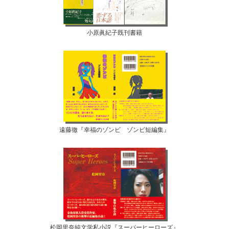
小原眞紀子既刊書籍
遠藤徹『幸福のゾンビ ゾンビ短編集』
松岡里奈純文学私小説『スーパーヒーローズ』