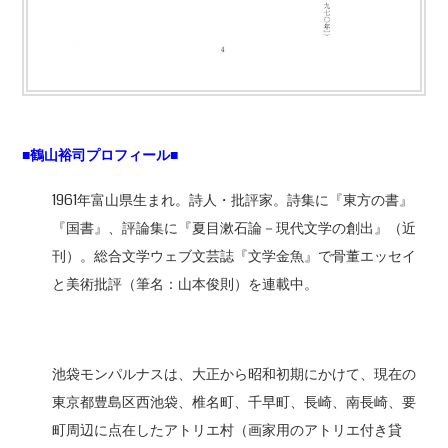
■鶴山裕司プロフィール■
1961年富山県生まれ。詩人・批評家。詩集に『東方の書』
『国書』、評論集に『夏目漱石論－現代文学の創出』（近
刊）。総合文学ウェブ文芸誌『文学金魚』で骨董エッセイ
と美術批評（筆名：山本俊則）を連載中。
池袋モンパルナスは、大正から昭和初期にかけて、現在の
東京都豊島区西池袋、椎名町、千早町、長崎、南長崎、要
町周辺に点在したアトリエ村（画家用のアトリエ付き貸