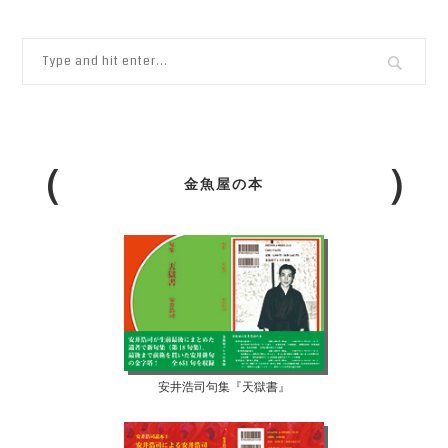
金魚屋の本
安井浩司句集『天獄書』