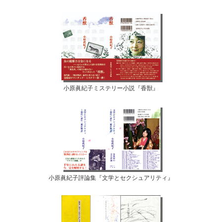
小原眞紀子ミステリー小説『香獣』
小原眞紀子評論集『文学とセクシュアリティ』