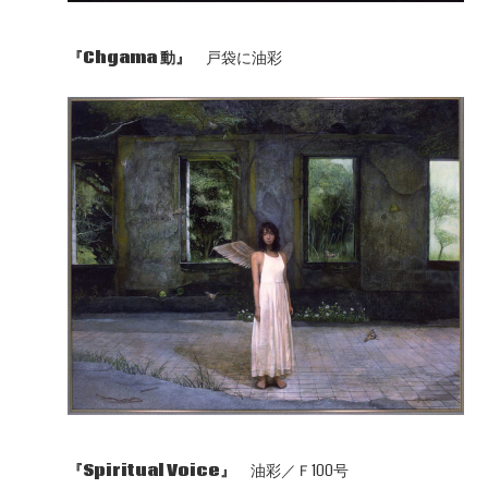
『Chgama 動』
戸袋に油彩
『Spiritual Voice』
油彩／Ｆ100号