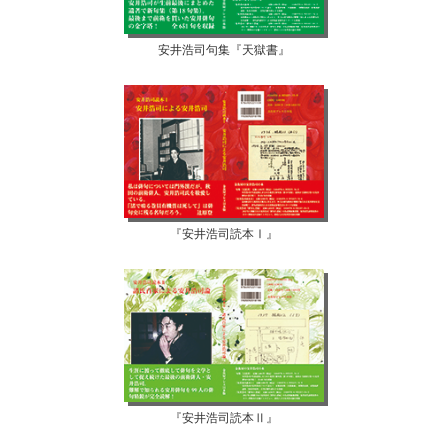
安井浩司句集『天獄書』
『安井浩司読本Ⅰ』
『安井浩司読本Ⅱ』