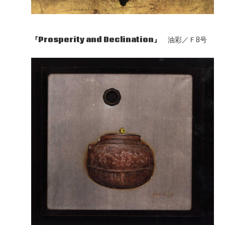
『Prosperity and Declination』
油彩／Ｆ8号