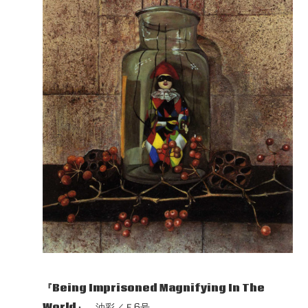
『Being Imprisoned Magnifying In The
World』
油彩／Ｆ6号