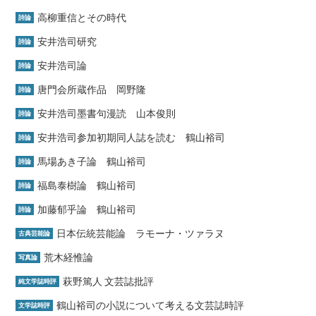
高柳重信とその時代
詩論
安井浩司研究
詩論
安井浩司論
詩論
唐門会所蔵作品 岡野隆
詩論
安井浩司墨書句漫読 山本俊則
詩論
安井浩司参加初期同人誌を読む 鶴山裕司
詩論
馬場あき子論 鶴山裕司
詩論
福島泰樹論 鶴山裕司
詩論
加藤郁乎論 鶴山裕司
詩論
日本伝統芸能論 ラモーナ・ツァラヌ
古典芸能論
荒木経惟論
写真論
萩野篤人 文芸誌批評
純文学誌時評
鶴山裕司の小説について考える文芸誌時評
文学誌時評