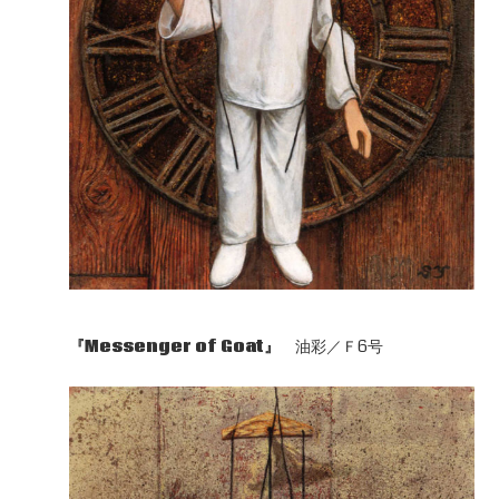
『Messenger of Goat』
油彩／Ｆ6号