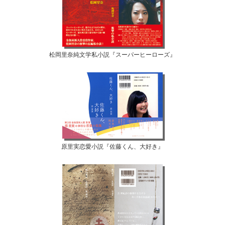
松岡里奈純文学私小説『スーパーヒーローズ』
原里実恋愛小説『佐藤くん、大好き』