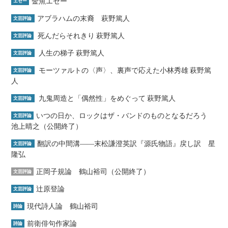
金魚エセー
エセー
アブラハムの末裔 萩野篤人
文芸評論
死んだらそれきり 萩野篤人
文芸評論
人生の梯子 萩野篤人
文芸評論
モーツァルトの〈声〉、裏声で応えた小林秀雄 萩野篤
文芸評論
人
九鬼周造と「偶然性」をめぐって 萩野篤人
文芸評論
いつの日か、ロックはザ・バンドのものとなるだろう
文芸評論
池上晴之（公開終了）
翻訳の中間溝――末松謙澄英訳『源氏物語』戻し訳 星
文芸評論
隆弘
正岡子規論 鶴山裕司（公開終了）
文芸評論
辻原登論
文芸評論
現代詩人論 鶴山裕司
詩論
前衛俳句作家論
詩論