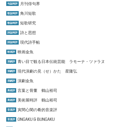
月刊俳句界
句誌時評
角川短歌
歌誌時評
短歌研究
歌誌時評
詩と思想
詩誌時評
現代詩手帖
詩誌時評
映画金魚
映画評
青い目で観る日本伝統芸能 ラモーナ・ツァラヌ
演劇評
現代演劇の見（せ）かた 星隆弘
演劇評
演劇金魚
演劇評
言葉と骨董 鶴山裕司
美術評
美術展時評 鶴山裕司
美術評
寅間心閑の肴的音楽評
音楽評
ONGAKU & BUNGAKU
音楽評