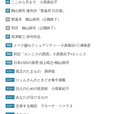
ここから月まで 小原眞紀子
詩
鶴山裕司 連作詩『聖遠耳 日日新』
詩
聖遠耳 鶴山裕司（公開終了）
詩
羽沢 鶴山裕司（公開終了）
詩
高津敬三 俳句作品
詩
トーク@セクシュアリティ― 小原眞紀×三浦俊彦
対話
対話『エンニスの誘惑』小原眞紀子×エンニス
対話
日本の詩の原理 池上晴之×鶴山裕司
対話
貧乏のたまもの 酒井聡
エセー
りょんさんのときどき集中連載
エセー
詩人のための投資術 小原眞紀子
エセー
あなたが泣けるもの
エセー
交差する物語 ラモーナ・ツァラヌ
エセー