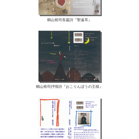
鶴山裕司長篇詩『聖遠耳』
鶴山裕司抒情詩『おこりんぼうの王様』