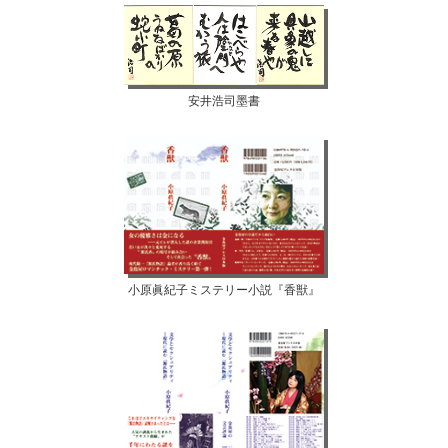
安井浩司墨書
小原眞紀子ミステリー小説『香獣』