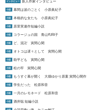
新人作家インタビュー
インタビュー
幕間は波のごとく 小原眞紀子
小説
本格的な女たち 小原眞紀子
小説
原里実連作短編小説
小説
コラージュの国 青山YURI子
小説
ど、泥卍 寅間心閑
小説
オトコは遅々として 寅間心閑
小説
助平ども 寅間心閑
小説
松の牢 寅間心閑
小説
もうすぐ幕が開く 大畑ゆかり原案 寅間心閑作
小説
学生だった 松原和音
小説
一月のレモネード 松原和音
小説
酒井聡 短編小説
小説
小説四角い海 ケニー敏江
小説