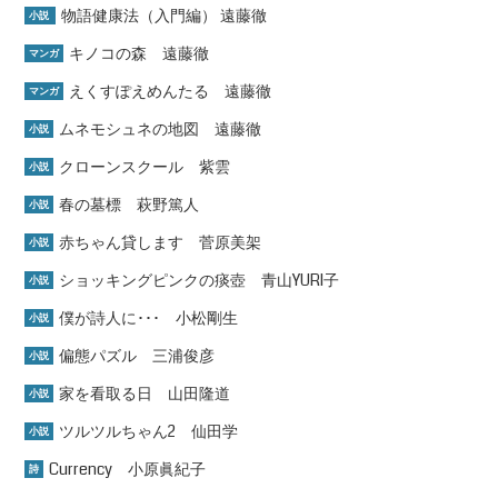
物語健康法（入門編） 遠藤徹
小説
キノコの森 遠藤徹
マンガ
えくすぽえめんたる 遠藤徹
マンガ
ムネモシュネの地図 遠藤徹
小説
クローンスクール 紫雲
小説
春の墓標 萩野篤人
小説
赤ちゃん貸します 菅原美架
小説
ショッキングピンクの痰壺 青山YURI子
小説
僕が詩人に･･･ 小松剛生
小説
偏態パズル 三浦俊彦
小説
家を看取る日 山田隆道
小説
ツルツルちゃん2 仙田学
小説
Currency 小原眞紀子
詩