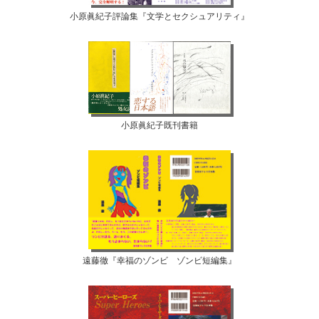
小原眞紀子評論集『文学とセクシュアリティ』
小原眞紀子既刊書籍
遠藤徹『幸福のゾンビ ゾンビ短編集』