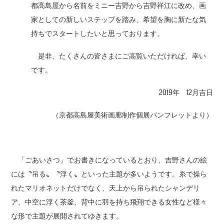
都高島屋から名前をミニー吉野から吉野祥江に改め、画
家としての新しいステップを踏み、希望を胸に新たな気
持ちでスタートしたいと思っております。
是非、たくさんの皆さまにご高覧いただければ、幸い
です。
2019年 12月吉日
（京都高島屋美術画廊制作個展パンフレットより）
「ごあいさつ」でお書きになっているとおり、吉野さんの絵
には〝吊る〟〝浮く〟といった主題が多いようです。糸で操ら
れたマリオネットだけでなく、天上から吊られたシャンデリ
ア、中空に浮く茶釜、背中に羽を持ち飛翔できる女性など様々
な形で主題が展開されてゆきます。