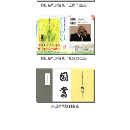
鶴山裕司評論集『正岡子規論』
鶴山裕司評論集『夏目漱石論』
鶴山裕司既刊書籍