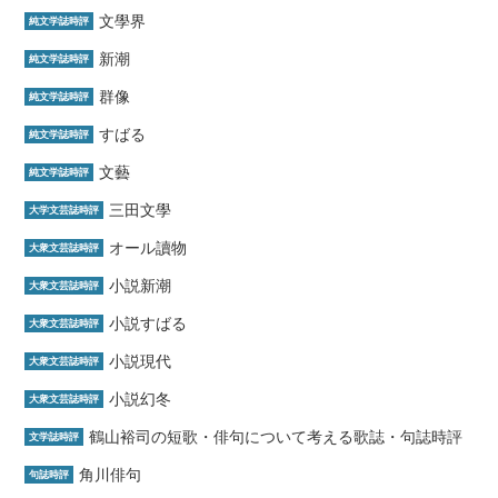
文學界
純文学誌時評
新潮
純文学誌時評
群像
純文学誌時評
すばる
純文学誌時評
文藝
純文学誌時評
三田文學
大学文芸誌時評
オール讀物
大衆文芸誌時評
小説新潮
大衆文芸誌時評
小説すばる
大衆文芸誌時評
小説現代
大衆文芸誌時評
小説幻冬
大衆文芸誌時評
鶴山裕司の短歌・俳句について考える歌誌・句誌時評
文学誌時評
角川俳句
句誌時評