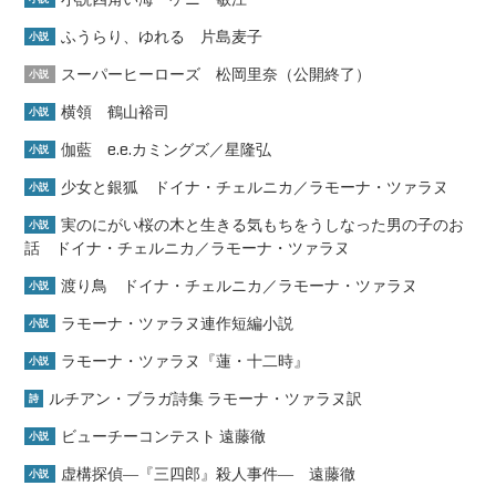
ふうらり、ゆれる 片島麦子
小説
スーパーヒーローズ 松岡里奈（公開終了）
小説
横領 鶴山裕司
小説
伽藍 e.e.カミングズ／星隆弘
小説
少女と銀狐 ドイナ・チェルニカ／ラモーナ・ツァラヌ
小説
実のにがい桜の木と生きる気もちをうしなった男の子のお
小説
話 ドイナ・チェルニカ／ラモーナ・ツァラヌ
渡り鳥 ドイナ・チェルニカ／ラモーナ・ツァラヌ
小説
ラモーナ・ツァラヌ連作短編小説
小説
ラモーナ・ツァラヌ『蓮・十二時』
小説
ルチアン・ブラガ詩集 ラモーナ・ツァラヌ訳
詩
ビューチーコンテスト 遠藤徹
小説
虚構探偵―『三四郎』殺人事件― 遠藤徹
小説