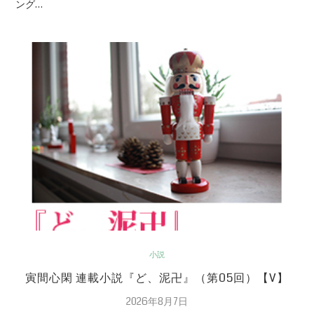
ング…
小説
寅間心閑 連載小説『ど、泥卍』（第05回）【V】
2026年8月7日