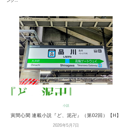
ング…
小説
寅間心閑 連載小説『ど、泥卍』（第02回）【H】
2026年5月7日