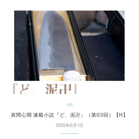
小説
寅間心閑 連載小説『ど、泥卍』（第03回）【H】
2026年6月7日