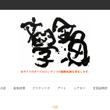
小説
金魚詩壇
クリティーク
アート
シアター
文芸誌時評
小説