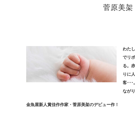
菅原美架
わた
でリ
る。
りに
客･･
なが
金魚屋新人賞佳作作家・菅原美架のデビュー作！