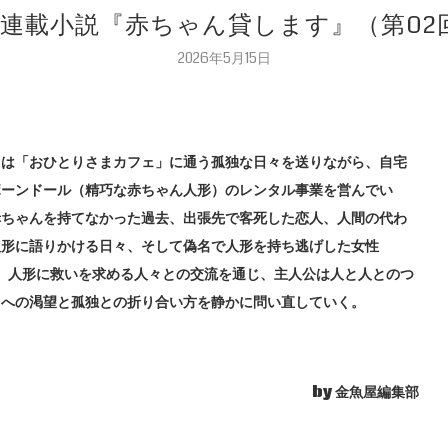
 連載小説『赤ちゃん貸します』（第02
2026年5月15日
しは「おひとりさまカフェ」に通う孤独な日々を送りながら、自宅
ボーンドール（精巧な赤ちゃん人形）のレンタル事業を営んでい
赤ちゃんを持てなかった過去、出張先で客死した恋人、人間の代わ
人形に語りかける日々、そして偽名で人形を持ち逃げした女性
･。人形に救いを求める人々との交流を通じ、主人公は人と人とのつ
りへの渇望と孤独との折り合い方を静かに問い直していく。
by 金魚屋編集部