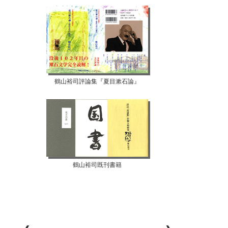
鶴山裕司評論集『夏目漱石論』
鶴山裕司既刊書籍