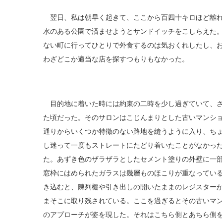
翌日、私は朝早く起きて、ここから百四十キロほど離れ
水のある公園で済ませようとサンドイッチをこしらえた
ない町に行ってひとりで外食するのは気おくれしたし、
わざどこか適当な店を探すつもりもなかった。
目的地に着いた時には約束の二時を少し過ぎていて、さ
た頃だった。そのサロンはこじんまりとした古いマンシ
通りからいくつか特徴のない路地を縫うように入り、ち
し迷って一度もストレートにたどり着いたことがなかっ
た。あずき色のザラザラとしたセメント塗りの外壁に一
窓枠にはめられたガラスは幾層ものほこりが重なってい
き込むと、陳列棚や引き出しの開いたままのレジスター
まそこに取り残されている。ここを過ぎるとその古いマ
のアプローチが姿を現した。それはこちら側とあちら側