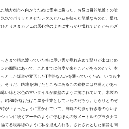
た地方都市へ向かうために電車に乗った。お昼は目的地近くの噴
。氷水でパリッとさせたレタスとハムを挟んだ簡単なものだ。慣れ
おひとりさまカフェの居心地のよさにすっかり慣れていたからわざ
っきまで晴れ渡っていた空に厚い雲が垂れ込めて翳りが出はじめ
ョンの四階にあって、これまでに何度か来たことがあるのだが、本
ょっとした坂道や変形したT字路なんかを通っていくため、いつも少
た。そうだ、路地を抜けたところにあるこの建物には見覚えがあっ
部薄い緑と水色の古いタイルが腰壁のように施されていて、木製の
る。昭和時代はたばこ屋を生業としていたのだろう。ちらりとのぞ
が時が止まったように置かれていて、当時の幻影が行き場のないま
ンションに続くアーチのように佇むほんの数メートルのプラタナス
を隔てる境界線のように私を迎え入れる。さわさわとした葉音を聞