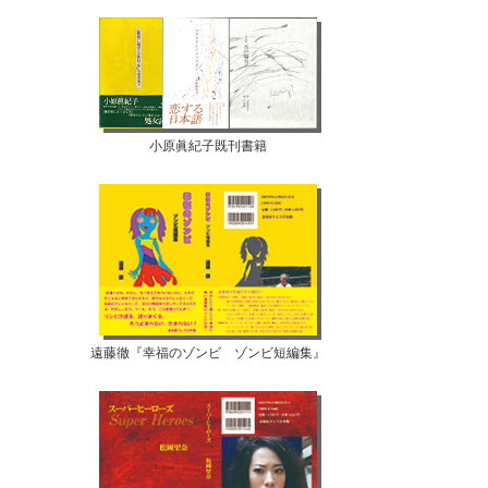
小原眞紀子既刊書籍
遠藤徹『幸福のゾンビ ゾンビ短編集』