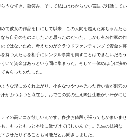
がらうなずき、微笑み、そして私にはわからない言語で対話してい
めて彼女の作品を目にして以来、この人間を超えた赤ちゃんたち
となら自分のものにしたいと思ったのだった。しかし有名作家の作
ものではないため、考えたのがクラウドファンディングで資金を募
いを持つ人たちを相手にレンタル事業を興すことはできないだろう
多くいて資金はあっという間に集まった。そして一体めは心に決め
してもらったのだった。
ような形にめくれ上がり、小さなつやつや光った赤い舌が洞穴の
な汗がぷつぷつと点在し、おでこの髪の生え際は生暖かい汗がにじ
ティの高いコが欲しいんです。多少お値段が張ってもかまいませ
器も、もっともっと本物に近づけてほしいんです。先生の技術な
上下させたりすることも可能だとお聞きしました」