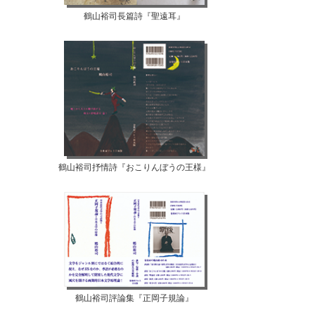
鶴山裕司長篇詩『聖遠耳』
鶴山裕司抒情詩『おこりんぼうの王様』
鶴山裕司評論集『正岡子規論』