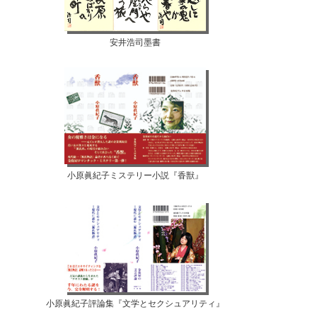
安井浩司墨書
小原眞紀子ミステリー小説『香獣』
小原眞紀子評論集『文学とセクシュアリティ』