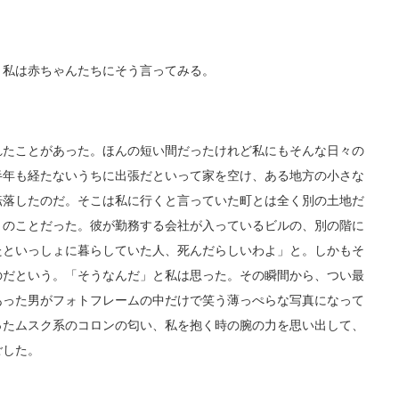
私は赤ちゃんたちにそう言ってみる。
たことがあった。ほんの短い間だったけれど私にもそんな日々の
半年も経たないうちに出張だといって家を空け、ある地方の小さな
転落したのだ。そこは私に行くと言っていた町とは全く別の土地だ
とのことだった。彼が勤務する会社が入っているビルの、別の階に
たといっしょに暮らしていた人、死んだらしいわよ」と。しかもそ
のだという。「そうなんだ」と私は思った。その瞬間から、つい最
あった男がフォトフレームの中だけで笑う薄っぺらな写真になって
ったムスク系のコロンの匂い、私を抱く時の腕の力を思い出して、
ごした。