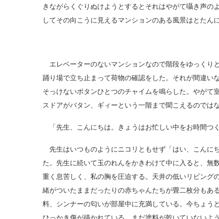
きながらくぐりぬけようとするとそれはやがて囁き声の
してその向こうに見えるマンションのある風景はとたん
エレベーターのないマンションなので階段をゆっくりと
踊り場で立ち止まって荷物の確認をした。それが間違い
そっけないボタンひとつのチャイムを鳴らした。やがて
スドアがバタン、ギィーという一階まで聞こえるのでは
「先生、こんにちは。きょうはお忙しい中をお時間つく
先生はいつものようにニコリともせず「はい、こんにち
た。先生に続いて玉のれんをかきわけて中に入ると、無
重く息苦しく、私の胸を圧迫する。天井の低いリビング
緒がついたままだったりの赤ちゃんたちが畳二枚分もあ
料、シンナーの匂いが部屋中に充満している。今ちょう
ひっかき傷が描かれている。まだ塗料が乾いていないよ