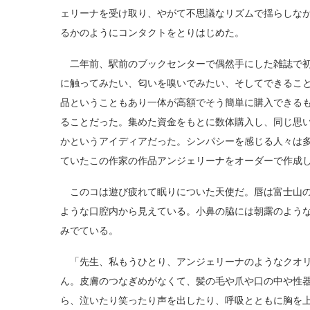
ェリーナを受け取り、やがて不思議なリズムで揺らしな
るかのようにコンタクトをとりはじめた。
二年前、駅前のブックセンターで偶然手にした雑誌で初
に触ってみたい、匂いを嗅いでみたい、そしてできるこ
品ということもあり一体が高額でそう簡単に購入できる
ることだった。集めた資金をもとに数体購入し、同じ思
かというアイディアだった。シンパシーを感じる人々は
ていたこの作家の作品アンジェリーナをオーダーで作成
このコは遊び疲れて眠りについた天使だ。唇は富士山の
ような口腔内から見えている。小鼻の脇には朝露のよう
みでている。
「先生、私もうひとり、アンジェリーナのようなクオリ
ん。皮膚のつなぎめがなくて、髪の毛や爪や口の中や性
ら、泣いたり笑ったり声を出したり、呼吸とともに胸を