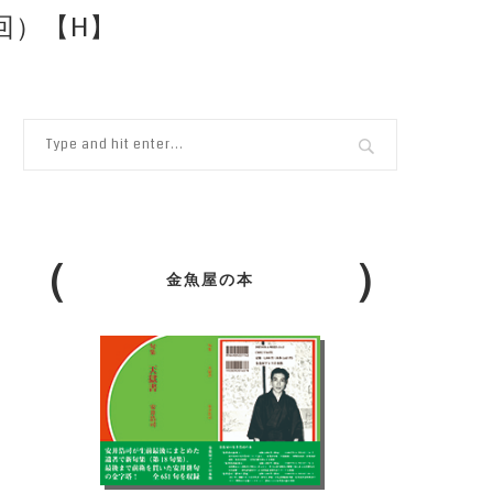
回）【H】
金魚屋の本