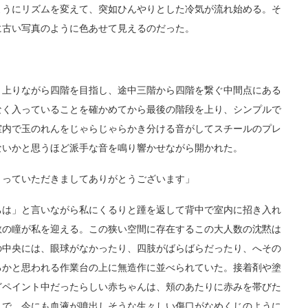
ようにリズムを変えて、突如ひんやりとした冷気が流れ始める。そ
に古い写真のように色あせて見えるのだった。
上りながら四階を目指し、途中三階から四階を繋ぐ中間点にある
なく入っていることを確かめてから最後の階段を上り、シンプルで
室内で玉のれんをじゃらじゃらかき分ける音がしてスチールのプレ
ないかと思うほど派手な音を鳴り響かせながら開かれた。
っていただきましてありがとうございます」
は」と言いながら私にくるりと踵を返して背中で室内に招き入れ
数の瞳が私を迎える。この狭い空間に存在するこの大人数の沈黙は
の中央には、眼球がなかったり、四肢がばらばらだったり、へその
るかと思われる作業台の上に無造作に並べられていた。接着剤や塗
どペイント中だったらしい赤ちゃんは、頬のあたりに赤みを帯びた
うで、今にも血液が噴出しそうな生々しい傷口がなめくじのように