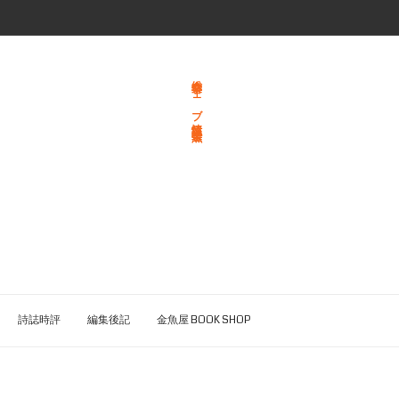
総合文学ウェブ情報誌 文学金魚
詩誌時評
編集後記
金魚屋 BOOK SHOP