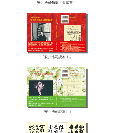
安井浩司句集『天獄書』
『安井浩司読本Ⅰ』
『安井浩司読本Ⅱ』