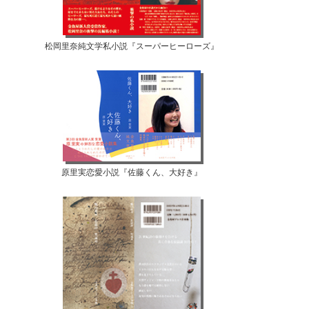
松岡里奈純文学私小説『スーパーヒーローズ』
原里実恋愛小説『佐藤くん、大好き』