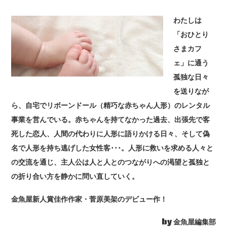
わたしは
「おひとり
さまカフ
ェ」に通う
孤独な日々
を送りなが
ら、自宅でリボーンドール（精巧な赤ちゃん人形）のレンタル
事業を営んでいる。赤ちゃんを持てなかった過去、出張先で客
死した恋人、人間の代わりに人形に語りかける日々、そして偽
名で人形を持ち逃げした女性客･･･。人形に救いを求める人々と
の交流を通じ、主人公は人と人とのつながりへの渇望と孤独と
の折り合い方を静かに問い直していく。
金魚屋新人賞佳作作家・菅原美架のデビュー作！
by 金魚屋編集部