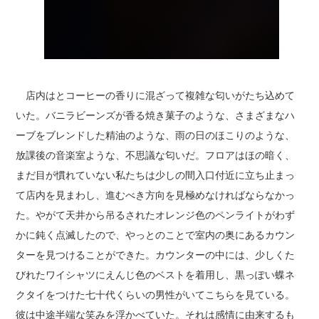
店内はとコーヒーの香りに混ざって複雑な匂いがたち込めて
いた。バニラビーンズが香る焼き菓子のような、さまざまなハ
ーブをブレンドした精油のような、雨の日のほこりのような、
放課後の音楽室ような、不思議な匂いだ。フロアはほの暗く、
まだ目が慣れていない私たちは少しの間入口付近に立ち止まっ
て店内を見まわし、進むべき方向を見極めなければならなかっ
た。やがて天井から吊るされたオレンジ色のペンライトがわず
かに鈍く点滅したので、やっとのことで室内の奥にあるカウン
ターを見つけることができた。カウンターの中には、少しくた
びれたワイシャツにえんじ色のベストを着用し、黒っぽい蝶ネ
クタイをつけた七十代くらいの男性がいてこちらを見ている。
彼は中途半端な笑みを浮かべていた。それは感情に由来するも