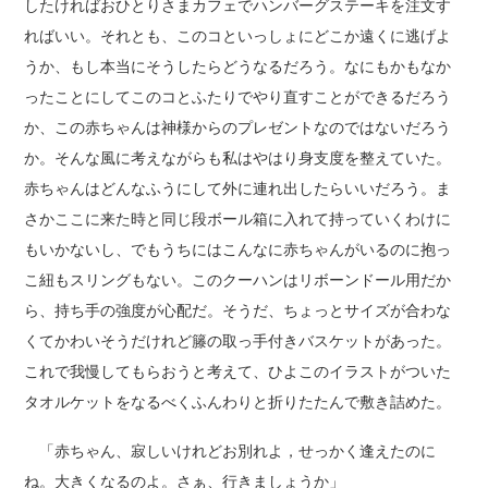
したければおひとりさまカフェでハンバーグステーキを注文す
ればいい。それとも、このコといっしょにどこか遠くに逃げよ
うか、もし本当にそうしたらどうなるだろう。なにもかもなか
ったことにしてこのコとふたりでやり直すことができるだろう
か、この赤ちゃんは神様からのプレゼントなのではないだろう
か。そんな風に考えながらも私はやはり身支度を整えていた。
赤ちゃんはどんなふうにして外に連れ出したらいいだろう。ま
さかここに来た時と同じ段ボール箱に入れて持っていくわけに
もいかないし、でもうちにはこんなに赤ちゃんがいるのに抱っ
こ紐もスリングもない。このクーハンはリボーンドール用だか
ら、持ち手の強度が心配だ。そうだ、ちょっとサイズが合わな
くてかわいそうだけれど籐の取っ手付きバスケットがあった。
これで我慢してもらおうと考えて、ひよこのイラストがついた
タオルケットをなるべくふんわりと折りたたんで敷き詰めた。
「赤ちゃん、寂しいけれどお別れよ，せっかく逢えたのに
ね。大きくなるのよ。さぁ、行きましょうか」