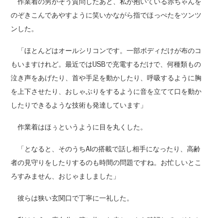
作業着の男がそう質問したあと、私が抱いている赤ちゃんを
のぞきこんであやすように笑いかながら指でほっぺたをツンツ
ンした。
「ほとんどはオールシリコンです。一部ボディだけが布のコ
もいますけれど。最近ではUSBで充電するだけで、何種類もの
泣き声をあげたり、首や手足を動かしたり、呼吸するように胸
を上下させたり、おしゃぶりをするように音を立てて口を動か
したりできるような技術も発達しています」
作業着はほぅというように目を丸くした。
「となると、そのうちAIの搭載で話し相手になったり、高齢
者の見守りをしたりするのも時間の問題ですね。お忙しいとこ
ろすみません、おじゃましました」
彼らは狭い玄関口で丁寧に一礼した。