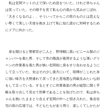
私は玄関マットの上で深いため息をついた。けれど赤ちゃん
は笑っていた。その様子を見て私も心の底から笑みがこぼれ
「大きくなるのよ」、そういってからこの世のものとは思えな
い尊くて美しい天使を抱き上げて私に似た誰かに対峙するため
にドアに向かった。
扉を開けると警察官が二人と、野球帽に黒いビニール製のジ
ャンパーを着た男、そして市の職員が着用するような薄いグリ
ーンの作業着を着た男が狭い玄関前に肩をすり合わせるように
して立っていた。女はその少し後方にいて、喧嘩がこじれた末
に強い味方を大勢連れて戻ってきた意地悪な同級生みたいな顔
をして立っている。するとすぐに作業着姿の男が縦型に開く手
帳を取り出して見せて刑事であることを告げたので、私は赤ち
ゃんを抱いたままとり合えず玄関の中へと招き入れた。集合住
宅の前の広場では、子どもたちが走り周り、楽しくてしかたが