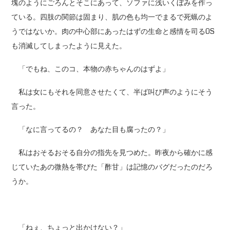
塊のようにごろんとそこにあって、ソファに浅いくぼみを作っ
ている。四肢の関節は固まり、肌の色も均一でまるで死蝋のよ
うではないか。肉の中心部にあったはずの生命と感情を司るOS
も消滅してしまったように見えた。
「でもね、このコ、本物の赤ちゃんのはずよ」
私は女にもそれを同意させたくて、半ば叫び声のようにそう
言った。
「なに言ってるの？ あなた目も腐ったの？」
私はおそるおそる自分の指先を見つめた。昨夜から確かに感
じていたあの微熱を帯びた「酢甘」は記憶のバグだったのだろ
うか。
「ねぇ、ちょっと出かけない？」