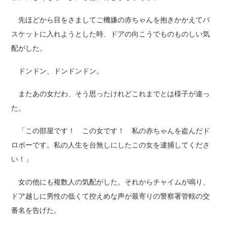
先ほどから目をさましてご機嫌の赤ちゃんを抱きかかえてバ
スケットに入れようとした時、ドアの向こうでものものしい気
配がした。
ドンドン、ドンドンドン。
またあの女だわ、そう思ったけれどこれまでとは様子が違っ
た。
「この部屋です！ この女です！ 私の赤ちゃんを盗んだド
ロボーです。私の人生を台無しにしたこの女を逮捕してくださ
い！」
女の他にも複数人の気配がした。それからチャイムが鳴り、
ドア越しに男性の低くて控えめな声が最寄りの警察署管轄の交
番名を告げた。