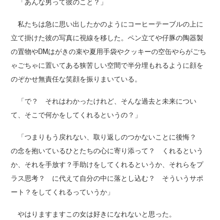
「あんな男って彼のこと？」
私たちは急に思い出したかのようにコーヒーテーブルの上に
立て掛けた彼の写真に視線を移した。ペン立てや仔豚の陶器製
の置物やDMはがきの束や夏用手袋やクッキーの空缶やらがごち
ゃごちゃに置いてある狭苦しい空間で半分埋もれるように顔を
のぞかせ無責任な笑顔を振りまいている。
「で？ それはわかったけれど、そんな過去と未来につい
て、そこで何かをしてくれるというの？」
「つまりもう戻れない、取り返しのつかないことに後悔？
の念を抱いているひとたちの心に寄り添って？ くれるという
か、それを手放す？手助けをしてくれるというか、それらをプ
ラス思考？ に代えて自分の中に落とし込む？ そういうサポ
ート？をしてくれるっていうか」
やはりますますこの女は好きになれないと思った。