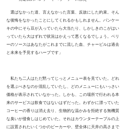
選ばなかった道、言えなかった言葉、反故にした約束。そん
な後悔をなかったことにしてくれるかもしれません。パンケー
キの中にそら豆が入っていたら大当たり、しかしきのこがはい
っていたら大はずれで状況はかえって悪くなるでしょう。ベリ
ーのソースはあなたがこれまでに流した血、チャービルは過去
と未来を予見するハーブです」
私たち二人はただ黙ってじっとメニュー表を見ていた。どれ
を選ぶべきなのか混乱していたし、どのメニューにもいっさい
価格が表示されていなかった。しかも、この場所で行われる本
来のサービスは飲食ではないはずだった。わずかに漂っていた
コーヒーの香りは消え去り、生物的な温かみを拒絶する無機質
な臭いが侵食しはじめていた。それはカウンターテーブルの上
に設置されたいくつかのビーカーや、壁全体に天井の高さまで