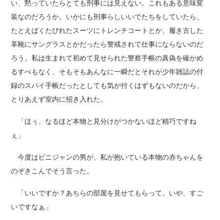
い、黙っていたらとても刑事には見えない。これもある意味変
装なのだろうか。いかにも刑事らしいいでたちをしていたら、
たとえばくたびれたスーツにトレンチコートとか、履き古した
革靴にサングラスとかだったら警戒されて仕事にならないのだ
ろう。私は生まれて初めて見せられた警察手帳の真偽を確かめ
るすべもなく、そもそもあんなに一瞬だとそれが少年雑誌の付
録のスパイ手帳だったとしても気が付くはずもないのだから、
とりあえず室内に招き入れた。
「ほぅ、なるほど本物と見分けがつかないほど精巧ですね
ぇ」
今度はビニジャンの男が、私が抱いている本物の赤ちゃんを
のぞきこんでそう言った。
「いいですか？あちらの部屋を見せてもらって。いや、すご
いですなぁ」