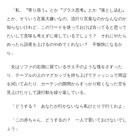
「私、〝寄り添う〟とか〝プラス思考〟とか〝落とし込む〟
とか、そういう言葉大嫌いなの。流行り言葉なのかなんなのか
知らないけれど、このワードを使っておけば合ってると思って
たいして意味も考えずに発しているでしょう？ それにやたら
めったら語尾を上げるのやめてくれない？ 不愉快になるか
ら」
女はソファの右側に寝ているサエ子のような塊をさすった
り、テーブルの上のマグカップを持ち上げてティッシュで周辺
を拭いてみたり、カーテンの隙間からすっかり暗くなった空を
見上げたりして謎行動を繰り返している。
「どうする？ あなたが行かないなら私ひとりで行くわよ」
「この赤ちゃん、どうするの？ 一人で置いておけないでし
ょう」