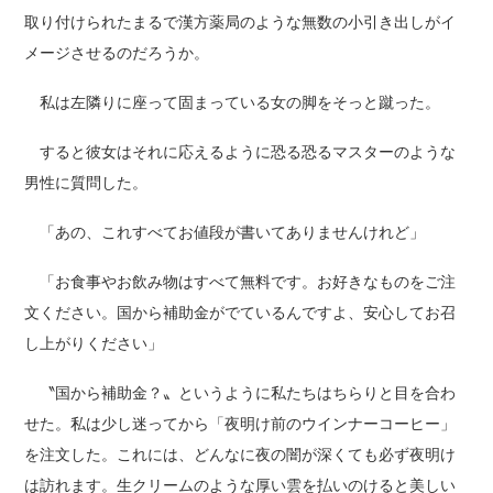
取り付けられたまるで漢方薬局のような無数の小引き出しがイ
メージさせるのだろうか。
私は左隣りに座って固まっている女の脚をそっと蹴った。
すると彼女はそれに応えるように恐る恐るマスターのような
男性に質問した。
「あの、これすべてお値段が書いてありませんけれど」
「お食事やお飲み物はすべて無料です。お好きなものをご注
文ください。国から補助金がでているんですよ、安心してお召
し上がりください」
〝国から補助金？〟というように私たちはちらりと目を合わ
せた。私は少し迷ってから「夜明け前のウインナーコーヒー」
を注文した。これには、どんなに夜の闇が深くても必ず夜明け
は訪れます。生クリームのような厚い雲を払いのけると美しい