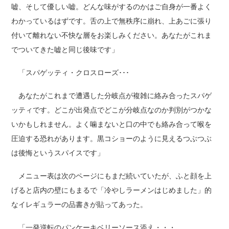
嘘、そして優しい嘘。どんな味がするのかはご自身が一番よく
わかっているはずです。舌の上で無秩序に崩れ、上あごに張り
付いて離れない不快な層をお楽しみください。あなたがこれま
でついてきた嘘と同じ後味です」
「スパゲッティ・クロスローズ･･･
あなたがこれまで遭遇した分岐点が複雑に絡み合ったスパゲ
ッティです。どこが出発点でどこが分岐点なのか判別がつかな
いかもしれません。よく噛まないと口の中でも絡み合って喉を
圧迫する恐れがあります。黒コショーのように見えるつぶつぶ
は後悔というスパイスです」
メニュー表は次のページにもまだ続いていたが、ふと顔を上
げると店内の壁にもまるで「冷やしラーメンはじめました」的
なイレギュラーの品書きが貼ってあった。
「一発逆転のパンケーキベリーソース添え・・・