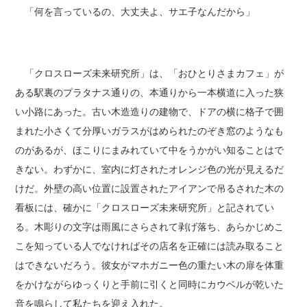
「何を言っているの、大丈夫よ、サエ子なんだから」
「クロスローズ未来研究所」は、「おひとりさまカフェ」が
ある駅裏のプラタナス通りの、本通りから一本横道に入った狭
い小路にあった。古い木造造りの建物で、ドアの横に格子で囲
まれた小さくて分厚いガラスがはめられたのぞき窓のようなも
のがあるが、ほこりにまみれていて中をうかがい知ることはで
きない。わずかに、室内に灯されたオレンジ色の光が見えるだ
けだ。外壁の高い位置に設置されたアイアンで吊るされた木の
看板には、確かに「クロスローズ未来研究所」と記されてい
る。木彫りの文字は雨風にさらされて剥げ落ち、あらかじめこ
こを知っている人でなければその店名を正確には読み取ること
はできないだろう。彼女がマホガニー色の重たい木の扉を体重
をかけながらゆっくりと手前に引くと同時にカウベルが乾いた
音を鳴らして私たちを迎え入れた。