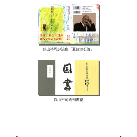
鶴山裕司評論集『夏目漱石論』
鶴山裕司既刊書籍