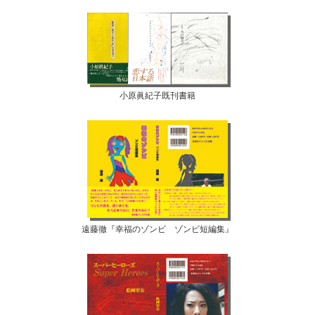
小原眞紀子既刊書籍
遠藤徹『幸福のゾンビ ゾンビ短編集』