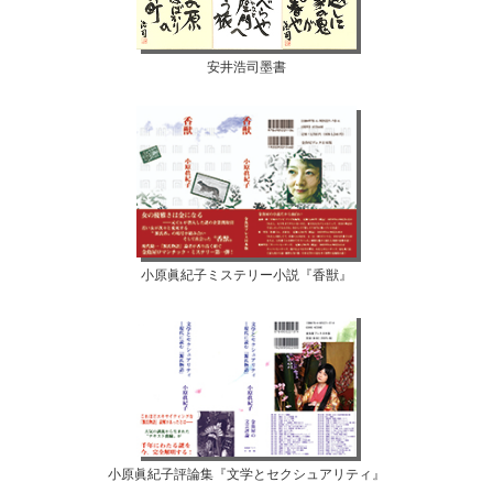
安井浩司墨書
小原眞紀子ミステリー小説『香獣』
小原眞紀子評論集『文学とセクシュアリティ』