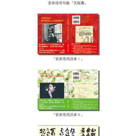
安井浩司句集『天獄書』
『安井浩司読本Ⅰ』
『安井浩司読本Ⅱ』