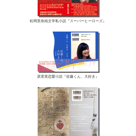
松岡里奈純文学私小説『スーパーヒーローズ』
原里実恋愛小説『佐藤くん、大好き』