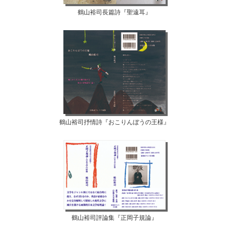
鶴山裕司長篇詩『聖遠耳』
鶴山裕司抒情詩『おこりんぼうの王様』
鶴山裕司評論集『正岡子規論』