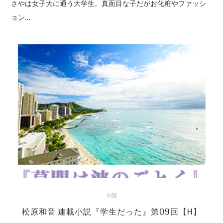
さやは女子大に通う大学生。真面目な子だがお化粧やファッシ
ョン…
小説
松原和音 連載小説『学生だった』第09回【H】