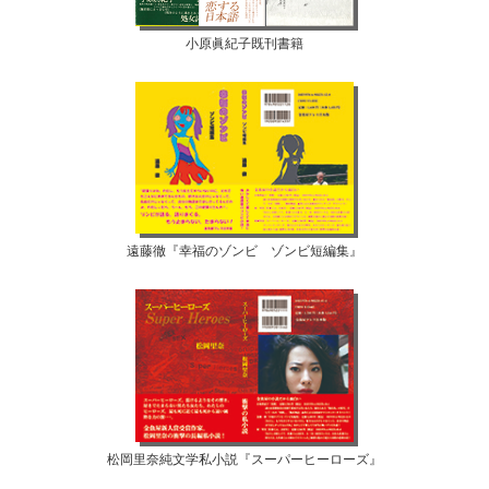
小原眞紀子既刊書籍
遠藤徹『幸福のゾンビ ゾンビ短編集』
松岡里奈純文学私小説『スーパーヒーローズ』