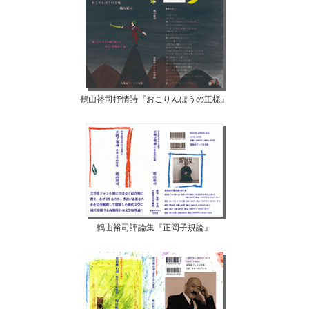
鶴山裕司抒情詩『おこりんぼうの王様』
鶴山裕司評論集『正岡子規論』