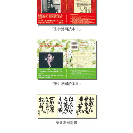
『安井浩司読本Ⅰ』
『安井浩司読本Ⅱ』
安井浩司墨書