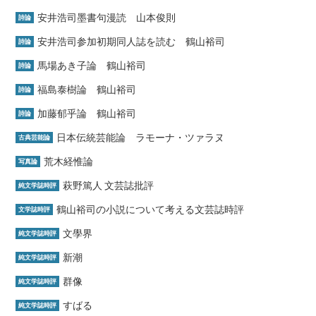
安井浩司墨書句漫読 山本俊則
詩論
安井浩司参加初期同人誌を読む 鶴山裕司
詩論
馬場あき子論 鶴山裕司
詩論
福島泰樹論 鶴山裕司
詩論
加藤郁乎論 鶴山裕司
詩論
日本伝統芸能論 ラモーナ・ツァラヌ
古典芸能論
荒木経惟論
写真論
萩野篤人 文芸誌批評
純文学誌時評
鶴山裕司の小説について考える文芸誌時評
文学誌時評
文學界
純文学誌時評
新潮
純文学誌時評
群像
純文学誌時評
すばる
純文学誌時評