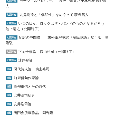
モーツァルトの〈声〉、裏声で応えた小林秀雄 萩野篤
文芸評論
人
九鬼周造と「偶然性」をめぐって 萩野篤人
文芸評論
いつの日か、ロックはザ・バンドのものとなるだろう
文芸評論
池上晴之（公開終了）
翻訳の中間溝――末松謙澄英訳『源氏物語』戻し訳 星
文芸評論
隆弘
正岡子規論 鶴山裕司（公開終了）
文芸評論
辻原登論
文芸評論
現代詩人論 鶴山裕司
詩論
前衛俳句作家論
詩論
高柳重信とその時代
詩論
安井浩司研究
詩論
安井浩司論
詩論
唐門会所蔵作品 岡野隆
詩論