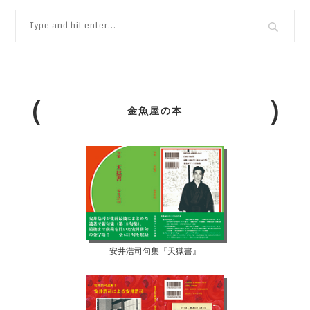
金魚屋の本
安井浩司句集『天獄書』