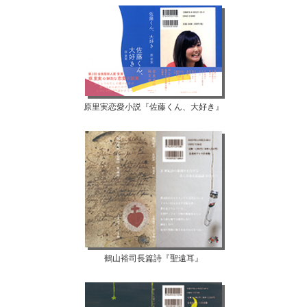
原里実恋愛小説『佐藤くん、大好き』
鶴山裕司長篇詩『聖遠耳』