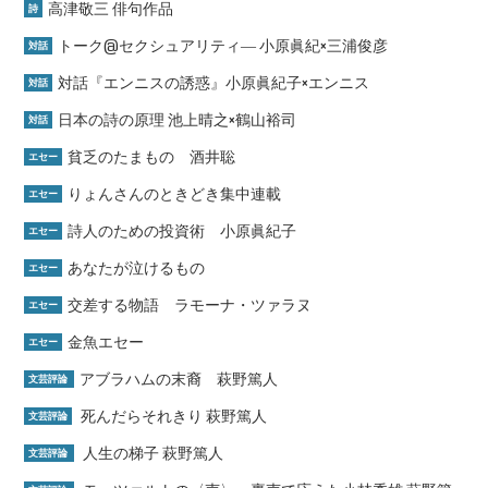
高津敬三 俳句作品
詩
トーク@セクシュアリティ― 小原眞紀×三浦俊彦
対話
対話『エンニスの誘惑』小原眞紀子×エンニス
対話
日本の詩の原理 池上晴之×鶴山裕司
対話
貧乏のたまもの 酒井聡
エセー
りょんさんのときどき集中連載
エセー
詩人のための投資術 小原眞紀子
エセー
あなたが泣けるもの
エセー
交差する物語 ラモーナ・ツァラヌ
エセー
金魚エセー
エセー
アブラハムの末裔 萩野篤人
文芸評論
死んだらそれきり 萩野篤人
文芸評論
人生の梯子 萩野篤人
文芸評論