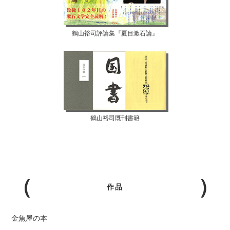
鶴山裕司評論集『夏目漱石論』
鶴山裕司既刊書籍
作品
金魚屋の本