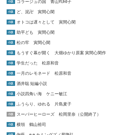
コラージュの国 青山YURI子
小説
ど、泥卍 寅間心閑
小説
オトコは遅々として 寅間心閑
小説
助平ども 寅間心閑
小説
松の牢 寅間心閑
小説
もうすぐ幕が開く 大畑ゆかり原案 寅間心閑作
小説
学生だった 松原和音
小説
一月のレモネード 松原和音
小説
酒井聡 短編小説
小説
小説四角い海 ケニー敏江
小説
ふうらり、ゆれる 片島麦子
小説
スーパーヒーローズ 松岡里奈（公開終了）
小説
横領 鶴山裕司
小説
伽藍 e.e.カミングズ／星隆弘
小説