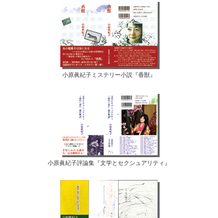
小原眞紀子ミステリー小説『香獣』
小原眞紀子評論集『文学とセクシュアリティ』