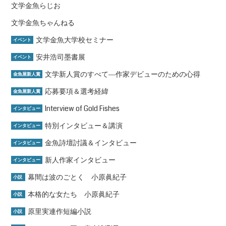
文学金魚らじお
文学金魚ちゃんねる
文学金魚大学校セミナー
イベント
安井浩司墨書展
イベント
文学新人賞のすべて―作家デビューのための心得
金魚屋新人賞
応募要項＆選考経緯
金魚屋新人賞
Interview of Gold Fishes
インタビュー
特別インタビュー＆講演
インタビュー
金魚詩壇討議＆インタビュー
インタビュー
新人作家インタビュー
インタビュー
幕間は波のごとく 小原眞紀子
小説
本格的な女たち 小原眞紀子
小説
原里実連作短編小説
小説