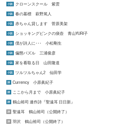
クローンスクール 紫雲
小説
春の墓標 萩野篤人
小説
赤ちゃん貸します 菅原美架
小説
ショッキングピンクの痰壺 青山YURI子
小説
僕が詩人に･･･ 小松剛生
小説
偏態パズル 三浦俊彦
小説
家を看取る日 山田隆道
小説
ツルツルちゃん2 仙田学
小説
Currency 小原眞紀子
詩
ここから月まで 小原眞紀子
詩
鶴山裕司 連作詩『聖遠耳 日日新』
詩
聖遠耳 鶴山裕司（公開終了）
詩
羽沢 鶴山裕司（公開終了）
詩