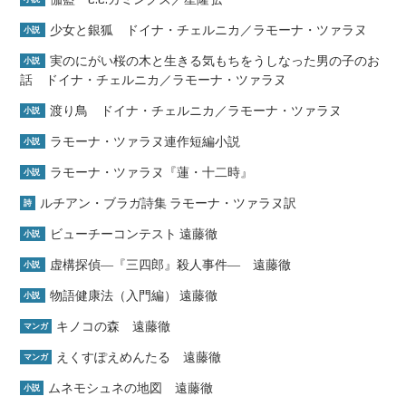
少女と銀狐 ドイナ・チェルニカ／ラモーナ・ツァラヌ
小説
実のにがい桜の木と生きる気もちをうしなった男の子のお
小説
話 ドイナ・チェルニカ／ラモーナ・ツァラヌ
渡り鳥 ドイナ・チェルニカ／ラモーナ・ツァラヌ
小説
ラモーナ・ツァラヌ連作短編小説
小説
ラモーナ・ツァラヌ『蓮・十二時』
小説
ルチアン・ブラガ詩集 ラモーナ・ツァラヌ訳
詩
ビューチーコンテスト 遠藤徹
小説
虚構探偵―『三四郎』殺人事件― 遠藤徹
小説
物語健康法（入門編） 遠藤徹
小説
キノコの森 遠藤徹
マンガ
えくすぽえめんたる 遠藤徹
マンガ
ムネモシュネの地図 遠藤徹
小説