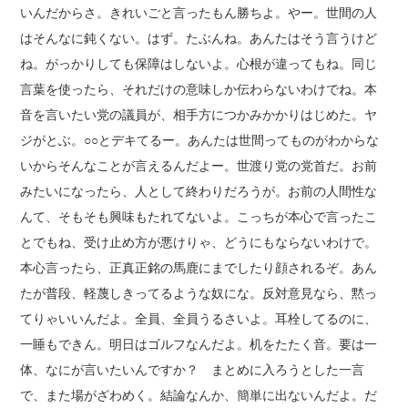
いんだからさ。きれいごと言ったもん勝ちよ。やー。世間の人
はそんなに鈍くない。はず。たぶんね。あんたはそう言うけど
ね。がっかりしても保障はしないよ。心根が違ってもね。同じ
言葉を使ったら、それだけの意味しか伝わらないわけでね。本
音を言いたい党の議員が、相手方につかみかかりはじめた。ヤ
ジがとぶ。○○とデキてるー。あんたは世間ってものがわからな
いからそんなことが言えるんだよー。世渡り党の党首だ。お前
みたいになったら、人として終わりだろうが。お前の人間性な
んて、そもそも興味もたれてないよ。こっちが本心で言ったこ
とでもね、受け止め方が悪けりゃ、どうにもならないわけで。
本心言ったら、正真正銘の馬鹿にまでしたり顔されるぞ。あん
たが普段、軽蔑しきってるような奴にな。反対意見なら、黙っ
てりゃいいんだよ。全員、全員うるさいよ。耳栓してるのに、
一睡もできん。明日はゴルフなんだよ。机をたたく音。要は一
体、なにが言いたいんですか？ まとめに入ろうとした一言
で、また場がざわめく。結論なんか、簡単に出ないんだよ。だ