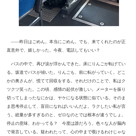
――昨日はごめん。本当にごめん。でも、来てくれたのが正
直意外で、嬉しかった。今夜、電話してもいい？
バスの中で、再び涙が浮かんできた。床にりんごが転げてい
る。坂道でバスが傾いた。りんごも、前に転がっていく。どこ
かの奥さんが、慌てて回収をする。それだけのことで、私はク
ツクツ笑った。この頃、感情の起伏が激しい。メーターを振り
切ってしまったなにかは、ヤケになる状態に似ている。そのま
ま思考停止して、盲目になればいいんだよ。ラクしたい私が言
う。総量が多すぎるのと、ゼロなのとでは根本が違うでしょ。
停止の意味、わかってる？ 今度は誰だろう。色々な人が脳内
で発言している。疑われたって、心の中まで覗けるわけじゃな