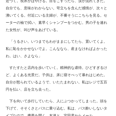
近づく。視界がぼやける。目をこすったら、涙が流れてきた。
自分でも、意味がわからない。苛立ちを含んだ感情が、次々と
沸いてくる。付近にいる主婦が、不審そうにこちらを見る。セ
ーターの袖で拭い、素早くシャンプーをつかむ。男の子を連れ
た女性が、叫び声をあげている。
「うるさい。いつまでもわがままにしてたら、置いてくよ。
私に恥をかかせないでよ。こんななら、産まなければよかった
わ。はい、さよなら」
すたすたと店内を歩いていく。精神的な虐待。ひどすぎるけ
ど、よくある光景だ。子供は、床に寝そべって暴れはじめた。
自分が怒られているようで、いたたまれない。私はレジで五百
円を払い、店を立ち去った。
下を向いて歩行していたら、人にぶつかってしまった。頭を
下げて、そそくさとバスに乗り込む。私は、バス酔いしないタ
イプなので、携帯を開く。友達と、宮田君からメール。