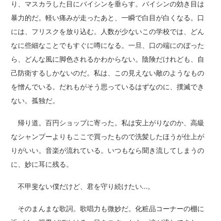
り、マスカラした目にバイシンを垂らす。バイシンの効き目は
暴力的だ。軽い痛みが走ったあと、一瞬で白目が白くなる。口
には、フリスクを放り込む。人数が少ないこの学校では、どん
なに些細なことでもすぐに噂になる。一旦、口の端にのぼった
ら、どんな風に脚色されるかわからない。陰険だけれども、自
己防衛するしかないのだ。私は、この見えない敵のようなもの
を憎んでいる。だれもがそう思っているはずなのに、撲滅でき
ない。孤独だ。
帰り道。百円ショップに寄った。私は安上がりなのか、高級
なシャンプーよりもここで買ったもので洗髪したほうが仕上が
りがいい。音楽が流れている。いつもなら聞き流してしまうの
に、妙に耳に残る。
不甲斐ない僕だけど、君を守り続けたい…。
そのまんまな歌詞。歌唱力も微妙だ。化粧品コーナーの棚に